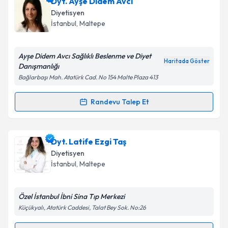
Dyt. Şeyma Bahar
için randevu takvimi talebi
Dyt. Ayşe Didem Avcı
oluşturun. Size bu uzmandan randevu almanız için bir
Diyetisyen
takvim hazırlandığında e-posta ile bilgilendireceğiz.
İstanbul
, Maltepe
E-posta Adresiniz
Ayșe Didem Avcı Sağlıklı Beslenme ve Diyet
Haritada Göster
Danışmanlığı
Bağlarbaşı Mah. Atatürk Cad. No 154 Malte Plaza 413
Kişisel verilerimin işlenmesine ilişkin
Aydınlatma
Metni
'ni okudum ve kişisel verilerimin belirtilen
Randevu Talep Et
Randevu Takvimi Talebi
kapsamda işlenmesini kabul ediyorum.
Dyt. Ayşe Didem Avcı
için randevu takvimi talebi
Dyt. Latife Ezgi Taş
Takvim Talebini Gönder
oluşturun. Size bu uzmandan randevu almanız için bir
Diyetisyen
takvim hazırlandığında e-posta ile bilgilendireceğiz.
İstanbul
, Maltepe
E-posta Adresiniz
Özel İstanbul İbni Sina Tıp Merkezi
Küçükyalı, Atatürk Caddesi, Talat Bey Sok. No:26