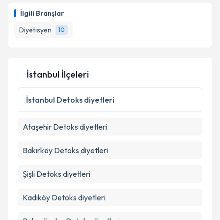
oluşturun. Size bu uzmandan randevu almanız için bir
Takvim Talebini Gönder
İlgili Branşlar
takvim hazırlandığında e-posta ile bilgilendireceğiz.
Diyetisyen
10
E-posta Adresiniz
İstanbul İlçeleri
Kişisel verilerimin işlenmesine ilişkin
Aydınlatma
Metni
'ni okudum ve kişisel verilerimin belirtilen
İstanbul
Detoks diyetleri
kapsamda işlenmesini kabul ediyorum.
Ataşehir
Detoks diyetleri
Takvim Talebini Gönder
Bakırköy
Detoks diyetleri
Şişli
Detoks diyetleri
Kadıköy
Detoks diyetleri