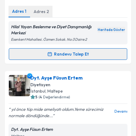
E-posta Adresiniz
Adres
1
Adres
2
Hilal Yayan Beslenme ve Diyet Danışmanlığı
Haritada Göster
Kişisel verilerimin işlenmesine ilişkin
Aydınlatma
Merkezi
Metni
'ni okudum ve kişisel verilerimin belirtilen
Esenkent Mahallesi. Özmen Sokak. No:3 Daire:2
kapsamda işlenmesini kabul ediyorum.
Randevu Talep Et
Randevu Takvimi Talebi
Takvim Talebini Gönder
Dyt. Hilal Yayan
için randevu takvimi talebi oluşturun.
Dyt. Ayşe Füsun Ertem
Size bu uzmandan randevu almanız için bir takvim
Diyetisyen
hazırlandığında e-posta ile bilgilendireceğiz.
İstanbul
, Maltepe
5
(
4
Değerlendirme)
E-posta Adresiniz
yıl önce tüp mide ameliyatı oldum.Yeme sürecimiz
Devamı
normale döndüğünde...
Dyt. Ayşe Füsun Ertem
Kişisel verilerimin işlenmesine ilişkin
Aydınlatma
Maltepe