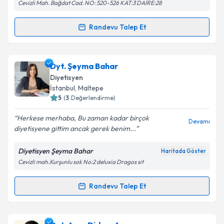
Cevizli Mah. Bağdat Cad. NO: 520-526 KAT:3 DAİRE:28
Randevu Talep Et
Randevu Takvimi Talebi
Uzm. Dyt. Elif Şahin
için randevu takvimi talebi
Dyt. Şeyma Bahar
oluşturun. Size bu uzmandan randevu almanız için bir
Diyetisyen
takvim hazırlandığında e-posta ile bilgilendireceğiz.
İstanbul
, Maltepe
5
(
3
Değerlendirme)
E-posta Adresiniz
Herkese merhaba, Bu zaman kadar birçok
Devamı
diyetisyene gittim ancak gerek benim...
Diyetisyen Şeyma Bahar
Haritada Göster
Kişisel verilerimin işlenmesine ilişkin
Aydınlatma
Cevizli mah.Kurşunlu sok No:2 deluxia Dragos sit
Metni
'ni okudum ve kişisel verilerimin belirtilen
kapsamda işlenmesini kabul ediyorum.
Randevu Talep Et
Randevu Takvimi Talebi
Takvim Talebini Gönder