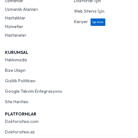
Uzmanlar
Doktorlar İçin
Uzmanlık Alanları
Web Siteniz İçin
Hastalıklar
Kariyer
İşe Alım
Hizmetler
Hastaneler
KURUMSAL
Hakkımızda
Bize Ulaşın
Gizlilik Politikası
Google Takvim Entegrasyonu
Site Haritası
PLATFORMLAR
Doktorsitesi.com
Doktorsitesi.az