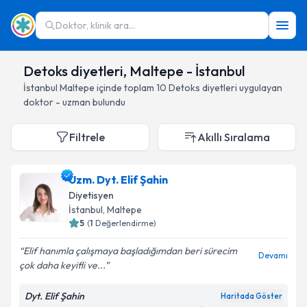
Doktor, klinik ara...
Detoks diyetleri, Maltepe - İstanbul
İstanbul
Maltepe
içinde toplam
10
Detoks diyetleri
uygulayan
doktor - uzman bulundu
Filtrele
Akıllı Sıralama
Uzm. Dyt. Elif Şahin
Diyetisyen
İstanbul
, Maltepe
5
(
1
Değerlendirme)
Elif hanımla çalışmaya başladığımdan beri sürecim
Devamı
çok daha keyifli ve...
Dyt. Elif Şahin
Haritada Göster