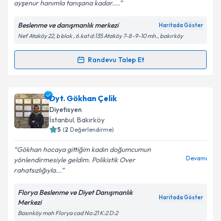
ayşenur hanımla tanışana kadar....
Beslenme ve danışmanlık merkezi
Haritada Göster
Kişisel verilerimin işlenmesine ilişkin
Aydınlatma
Nef Ataköy 22, b blok , 6.kat d:135 Ataköy 7-8-9-10 mh., bakırköy
Metni
'ni okudum ve kişisel verilerimin belirtilen
kapsamda işlenmesini kabul ediyorum.
Randevu Talep Et
Randevu Takvimi Talebi
Takvim Talebini Gönder
Dyt. Ayşenur Saral
için randevu takvimi talebi
Dyt. Gökhan Çelik
oluşturun. Size bu uzmandan randevu almanız için bir
Diyetisyen
takvim hazırlandığında e-posta ile bilgilendireceğiz.
İstanbul
, Bakırköy
5
(
2
Değerlendirme)
E-posta Adresiniz
Gökhan hocaya gittiğim kadın doğumcumun
Devamı
yönlendirmesiyle geldim. Polikistik Over
rahatsızlığıyla...
Kişisel verilerimin işlenmesine ilişkin
Aydınlatma
Florya Beslenme ve Diyet Danışmanlık
Metni
'ni okudum ve kişisel verilerimin belirtilen
Haritada Göster
Merkezi
kapsamda işlenmesini kabul ediyorum.
Basınköy mah Florya cad No:21 K:2 D:2