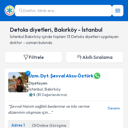
Doktor, klinik ara...
Detoks diyetleri, Bakırköy - İstanbul
İstanbul
Bakırköy
içinde toplam
13
Detoks diyetleri
uygulayan
doktor - uzman bulundu
Filtrele
Akıllı Sıralama
Uzm. Dyt. Şevval Aksu Öztürk
Diyetisyen
İstanbul
, Bakırköy
5
(
51
Değerlendirme)
Şevval Hanım sağlıklı beslenme ve kilo verme
Devamı
düzeninin oluşması için...
Adres
1
Online Görüşme