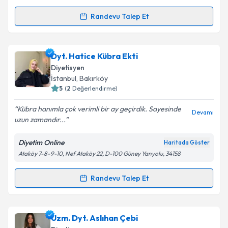
Takvim Talebini Gönder
Randevu Talep Et
Randevu Takvimi Talebi
Dyt. Gökhan Çelik
için randevu takvimi talebi
Dyt. Hatice Kübra Ekti
oluşturun. Size bu uzmandan randevu almanız için bir
Diyetisyen
takvim hazırlandığında e-posta ile bilgilendireceğiz.
İstanbul
, Bakırköy
5
(
2
Değerlendirme)
E-posta Adresiniz
Kübra hanımla çok verimli bir ay geçirdik. Sayesinde
Devamı
uzun zamandır...
Diyetim Online
Haritada Göster
Kişisel verilerimin işlenmesine ilişkin
Aydınlatma
Ataköy 7-8-9-10, Nef Ataköy 22, D-100 Güney Yanyolu, 34158
Metni
'ni okudum ve kişisel verilerimin belirtilen
kapsamda işlenmesini kabul ediyorum.
Randevu Talep Et
Randevu Takvimi Talebi
Takvim Talebini Gönder
Dyt. Hatice Kübra Ekti
için randevu takvimi talebi
Uzm. Dyt. Aslıhan Çebi
oluşturun. Size bu uzmandan randevu almanız için bir