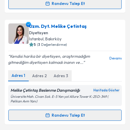
kapsamda işlenmesini kabul ediyorum.
Randevu Talep Et
Randevu Takvimi Talebi
Takvim Talebini Gönder
Dyt. Irmak Işık
için randevu takvimi talebi oluşturun.
Uzm. Dyt. Melike Çetintaş
Size bu uzmandan randevu almanız için bir takvim
Diyetisyen
hazırlandığında e-posta ile bilgilendireceğiz.
İstanbul
, Bakırköy
5
(
3
Değerlendirme)
E-posta Adresiniz
Kendisi harika bir diyetisyen, araştırmadığım
Devamı
gitmediğim diyetisyen kalmadı inanın ve...
Adres
1
Adres
2
Adres
3
Kişisel verilerimin işlenmesine ilişkin
Aydınlatma
Metni
'ni okudum ve kişisel verilerimin belirtilen
kapsamda işlenmesini kabul ediyorum.
Melike Çetintaş Beslenme Danışmanlığı
Haritada Göster
Üniversite Mah. Civan Sok. E-5 Yan yol Allure Tower K: 25 D: 349 (
Pelikan Avm Yanı)
Takvim Talebini Gönder
Randevu Talep Et
Randevu Takvimi Talebi