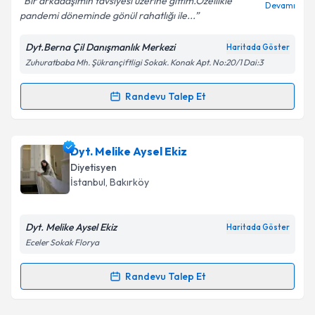
Bir arkadaşımın tavsiyesi üzerine gittim.Özellikle
Devamı
pandemi döneminde gönül rahatlığı ile...
Dyt.Berna Çil Danışmanlık Merkezi
Haritada Göster
Kişisel verilerimin işlenmesine ilişkin
Aydınlatma
Zuhuratbaba Mh. Şükrançiftligi Sokak. Konak Apt. No:20/1 Dai:3
Metni
'ni okudum ve kişisel verilerimin belirtilen
kapsamda işlenmesini kabul ediyorum.
Randevu Talep Et
Randevu Takvimi Talebi
Takvim Talebini Gönder
Dyt. Berna Çil
için randevu takvimi talebi oluşturun.
Dyt. Melike Aysel Ekiz
Size bu uzmandan randevu almanız için bir takvim
Diyetisyen
hazırlandığında e-posta ile bilgilendireceğiz.
İstanbul
, Bakırköy
E-posta Adresiniz
Dyt. Melike Aysel Ekiz
Haritada Göster
Eceler Sokak Florya
Kişisel verilerimin işlenmesine ilişkin
Aydınlatma
Randevu Talep Et
Randevu Takvimi Talebi
Metni
'ni okudum ve kişisel verilerimin belirtilen
kapsamda işlenmesini kabul ediyorum.