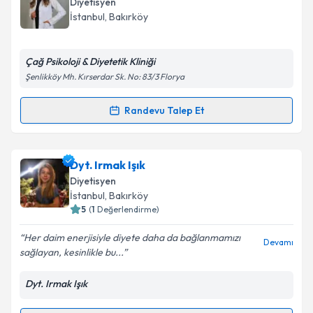
Diyetisyen
takvim hazırlandığında e-posta ile bilgilendireceğiz.
İstanbul
, Bakırköy
E-posta Adresiniz
Çağ Psikoloji & Diyetetik Kliniği
Şenlikköy Mh. Kırserdar Sk. No: 83/3 Florya
Kişisel verilerimin işlenmesine ilişkin
Aydınlatma
Randevu Talep Et
Randevu Takvimi Talebi
Metni
'ni okudum ve kişisel verilerimin belirtilen
kapsamda işlenmesini kabul ediyorum.
Uzm. Dyt. Aslıhan Çebi
için randevu takvimi talebi
Dyt. Irmak Işık
oluşturun. Size bu uzmandan randevu almanız için bir
Takvim Talebini Gönder
Diyetisyen
takvim hazırlandığında e-posta ile bilgilendireceğiz.
İstanbul
, Bakırköy
5
(
1
Değerlendirme)
E-posta Adresiniz
Her daim enerjisiyle diyete daha da bağlanmamızı
Devamı
sağlayan, kesinlikle bu...
Dyt. Irmak Işık
Kişisel verilerimin işlenmesine ilişkin
Aydınlatma
Metni
'ni okudum ve kişisel verilerimin belirtilen