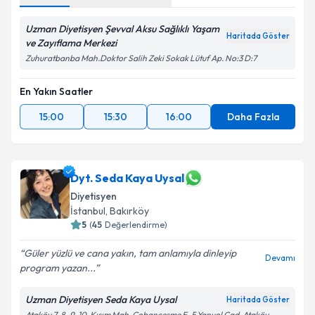
Uzman Diyetisyen Şevval Aksu Sağlıklı Yaşam
Haritada Göster
ve Zayıflama Merkezi
Zuhuratbanba Mah.Doktor Salih Zeki Sokak Lütuf Ap. No:3 D:7
En Yakın Saatler
15:00
15:30
16:00
Daha Fazla
Dyt. Seda Kaya Uysal
Diyetisyen
İstanbul
, Bakırköy
5
(
45
Değerlendirme)
Güler yüzlü ve cana yakın, tam anlamıyla dinleyip
Devamı
program yazan...
Uzman Diyetisyen Seda Kaya Uysal
Haritada Göster
Ataköy 7-8-9-10. Kısım Mah. Çobançeşme E-5 Yanyol Cad. Ataköy