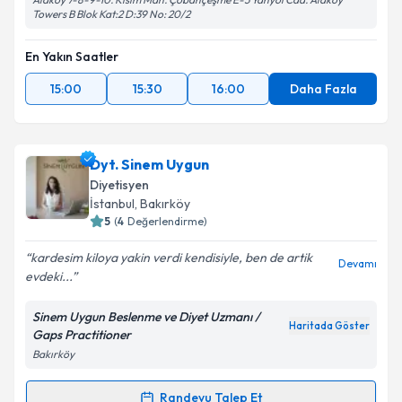
Towers B Blok Kat:2 D:39 No: 20/2
En Yakın Saatler
15:00
15:30
16:00
Daha Fazla
Dyt. Sinem Uygun
Diyetisyen
İstanbul
, Bakırköy
5
(
4
Değerlendirme)
kardesim kiloya yakin verdi kendisiyle, ben de artik
Devamı
evdeki...
Sinem Uygun Beslenme ve Diyet Uzmanı /
Haritada Göster
Gaps Practitioner
Bakırköy
Randevu Talep Et