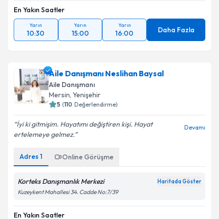
En Yakın Saatler
Yarın
Yarın
Yarın
Daha Fazla
10:30
15:00
16:00
Aile Danışmanı Neslihan Baysal
Aile Danışmanı
Mersin
, Yenişehir
5
(
110
Değerlendirme)
İyi ki gitmişim. Hayatımı değiştiren kişi. Hayat
Devamı
ertelemeye gelmez.
Adres
1
Online Görüşme
Korteks Danışmanlık Merkezi
Haritada Göster
Kuzeykent Mahallesi 34. Cadde No:7/39
En Yakın Saatler