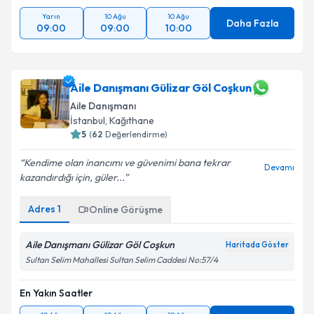
Yarın
10 Ağu
10 Ağu
Daha Fazla
09:00
09:00
10:00
Aile Danışmanı Gülizar Göl Coşkun
Aile Danışmanı
İstanbul
, Kağıthane
5
(
62
Değerlendirme)
Kendime olan inancımı ve güvenimi bana tekrar
Devamı
kazandırdığı için, güler...
Adres
1
Online Görüşme
Aile Danışmanı Gülizar Göl Coşkun
Haritada Göster
Sultan Selim Mahallesi Sultan Selim Caddesi No:57/4
En Yakın Saatler