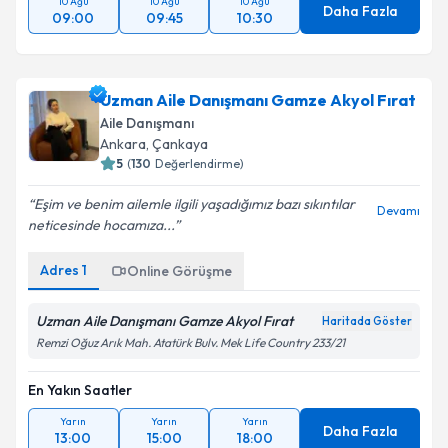
10 Ağu
10 Ağu
10 Ağu
Daha Fazla
09:00
09:45
10:30
Uzman Aile Danışmanı Gamze Akyol Fırat
Aile Danışmanı
Ankara
, Çankaya
5
(
130
Değerlendirme)
Eşim ve benim ailemle ilgili yaşadığımız bazı sıkıntılar
Devamı
neticesinde hocamıza...
Adres
1
Online Görüşme
Uzman Aile Danışmanı Gamze Akyol Fırat
Haritada Göster
Remzi Oğuz Arık Mah. Atatürk Bulv. Mek Life Country 233/21
En Yakın Saatler
Yarın
Yarın
Yarın
Daha Fazla
13:00
15:00
18:00