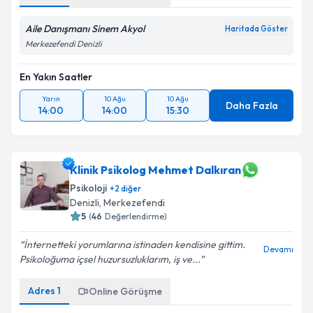
Aile Danışmanı Sinem Akyol
Haritada Göster
Merkezefendi Denizli
En Yakın Saatler
Yarın
10 Ağu
10 Ağu
Daha Fazla
14:00
14:00
15:30
Klinik Psikolog Mehmet Dalkıran
Psikoloji
+
2
diğer
Denizli
, Merkezefendi
5
(
46
Değerlendirme)
İnternetteki yorumlarına istinaden kendisine gittim.
Devamı
Psikoloğuma içsel huzursuzluklarım, iş ve...
Adres
1
Online Görüşme