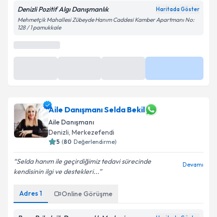
Denizli Pozitif Algı Danışmanlık
Haritada Göster
Mehmetçik Mahallesi Zübeyde Hanım Caddesi Kamber Apartmanı No:
128 / 1 pamukkale
Aile Danışmanı Selda Bekil
Aile Danışmanı
Denizli
, Merkezefendi
5
(
80
Değerlendirme)
Selda hanım ile geçirdiğimiz tedavi sürecinde
Devamı
kendisinin ilgi ve destekleri...
Adres
1
Online Görüşme