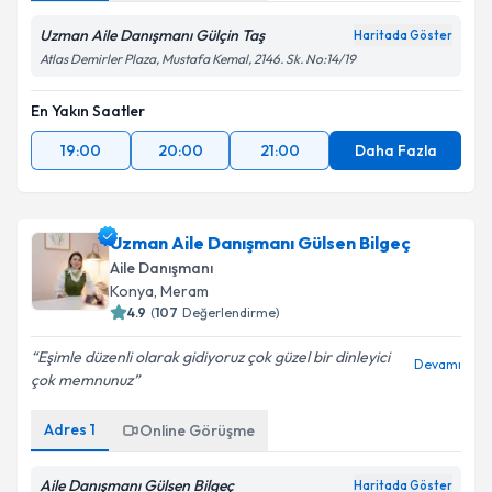
Uzman Aile Danışmanı Gülçin Taş
Haritada Göster
Atlas Demirler Plaza, Mustafa Kemal, 2146. Sk. No:14/19
En Yakın Saatler
19:00
20:00
21:00
Daha Fazla
Uzman Aile Danışmanı Gülsen Bilgeç
Aile Danışmanı
Konya
, Meram
4.9
(
107
Değerlendirme)
Eşimle düzenli olarak gidiyoruz çok güzel bir dinleyici
Devamı
çok memnunuz
Adres
1
Online Görüşme
Aile Danışmanı Gülsen Bilgeç
Haritada Göster