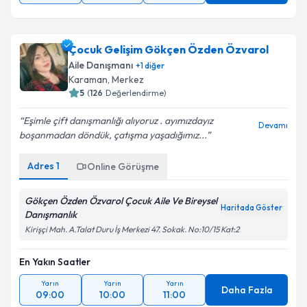
Çocuk Gelişim Gökçen Özden Özvarol
Aile Danışmanı
+
1
diğer
Karaman
, Merkez
5
(
126
Değerlendirme)
Eşimle çift danışmanlığı alıyoruz . ayımızdayız
Devamı
boşanmadan döndük, çatışma yaşadığımız...
Adres
1
Online Görüşme
Gökçen Özden Özvarol Çocuk Aile Ve Bireysel
Haritada Göster
Danışmanlık
Kirişçi Mah. A.Talat Duru İş Merkezi 47. Sokak. No:10/15 Kat:2
En Yakın Saatler
Yarın
Yarın
Yarın
Daha Fazla
09:00
10:00
11:00