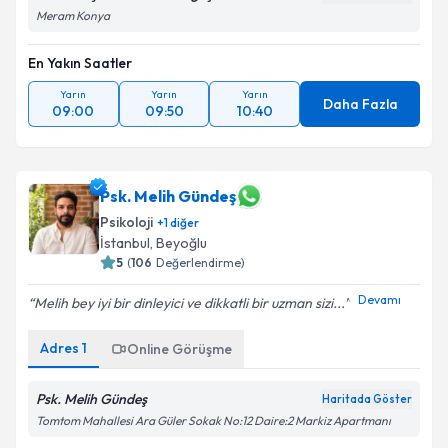
Meram Konya
En Yakın Saatler
Yarın
Yarın
Yarın
Daha Fazla
09:00
09:50
10:40
Psk. Melih Gündeş
Psikoloji
+
1
diğer
İstanbul
, Beyoğlu
5
(
106
Değerlendirme)
Devamı
Melih bey iyi bir dinleyici ve dikkatli bir uzman sizi...
Adres
1
Online Görüşme
Psk. Melih Gündeş
Haritada Göster
Tomtom Mahallesi Ara Güler Sokak No:12 Daire:2 Markiz Apartmanı