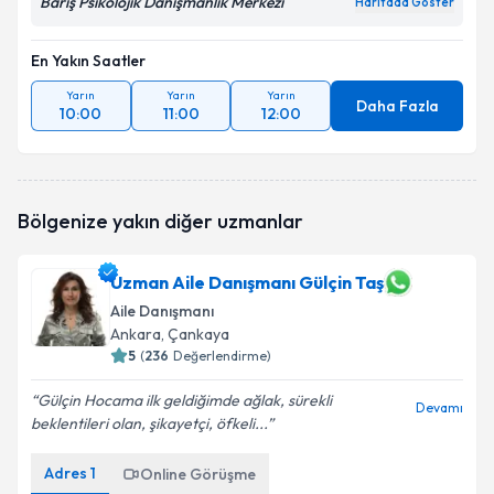
Barış Psikolojik Danışmanlık Merkezi
Haritada Göster
En Yakın Saatler
Yarın
Yarın
Yarın
Daha Fazla
10:00
11:00
12:00
Bölgenize yakın diğer uzmanlar
Uzman Aile Danışmanı Gülçin Taş
Aile Danışmanı
Ankara
, Çankaya
5
(
236
Değerlendirme)
Gülçin Hocama ilk geldiğimde ağlak, sürekli
Devamı
beklentileri olan, şikayetçi, öfkeli...
Adres
1
Online Görüşme