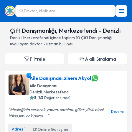
Doktor, klinik ara...
Çift Danışmanlığı, Merkezefendi - Denizli
Denizli
Merkezefendi
içinde toplam
10
Çift Danışmanlığı
uygulayan doktor - uzman bulundu
Filtrele
Akıllı Sıralama
Aile Danışmanı Sinem Akyol
Aile Danışmanı
Denizli
, Merkezefendi
5
(
83
Değerlendirme)
Mesleğinin severek yapan, samimi, güler yüzlü birisi.
Devamı
Yaklaşımı çok güzel....
Adres
1
Online Görüşme