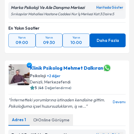
Marka Psikoloji Ve Aile Danışma Merkezi
Haritada Göster
Sırıkapılar Mahallesi Hastane Caddesi Nur İş Merkezi Kat:3 Daire:5
En Yakın Saatler
Yarın
Yarın
Yarın
Daha Fazla
09:00
09:30
10:00
Klinik Psikolog Mehmet Dalkıran
Psikoloji
+
2
diğer
Denizli
, Merkezefendi
5
(
46
Değerlendirme)
İnternetteki yorumlarına istinaden kendisine gittim.
Devamı
Psikoloğuma içsel huzursuzluklarım, iş ve...
Adres
1
Online Görüşme