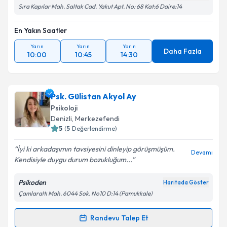
Sıra Kapılar Mah. Saltak Cad. Yakut Apt. No: 68 Kat:6 Daire:14
En Yakın Saatler
Yarın
Yarın
Yarın
Daha Fazla
10:00
10:45
14:30
Psk. Gülistan Akyol Ay
Psikoloji
Denizli
, Merkezefendi
5
(
5
Değerlendirme)
İyi ki arkadaşımın tavsiyesini dinleyip görüşmüşüm.
Devamı
Kendisiyle duygu durum bozukluğum...
Psikoden
Haritada Göster
Çamlaraltı Mah. 6044 Sok. No10 D:14 (Pamukkale)
Randevu Talep Et
Randevu Takvimi Talebi