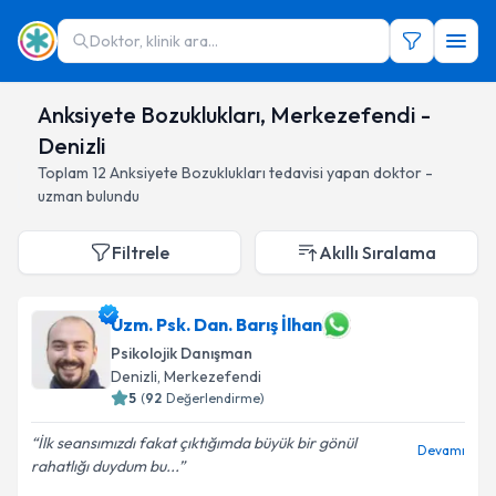
Doktor, klinik ara...
Anksiyete Bozuklukları, Merkezefendi -
Denizli
Toplam
12
Anksiyete Bozuklukları
tedavisi yapan doktor -
uzman bulundu
Filtrele
Akıllı Sıralama
Uzm. Psk. Dan. Barış İlhan
Psikolojik Danışman
Denizli
, Merkezefendi
5
(
92
Değerlendirme)
İlk seansımızdı fakat çıktığımda büyük bir gönül
Devamı
rahatlığı duydum bu...