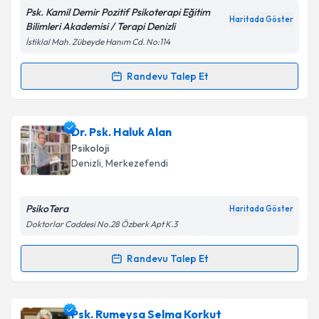
Psk. Kamil Demir Pozitif Psikoterapi Eğitim
Haritada Göster
Bilimleri Akademisi / Terapi Denizli
İstiklal Mah. Zübeyde Hanım Cd. No:114
Kişisel verilerimin işlenmesine ilişkin
Aydınlatma
Metni
'ni okudum ve kişisel verilerimin belirtilen
kapsamda işlenmesini kabul ediyorum.
Randevu Talep Et
Randevu Takvimi Talebi
Takvim Talebini Gönder
Uzm. Psk. Kamil Demir
için randevu takvimi talebi
Dr. Psk. Haluk Alan
oluşturun. Size bu uzmandan randevu almanız için bir
Psikoloji
takvim hazırlandığında e-posta ile bilgilendireceğiz.
Denizli
, Merkezefendi
E-posta Adresiniz
PsikoTera
Haritada Göster
Doktorlar Caddesi No.28 Özberk Apt K.3
Kişisel verilerimin işlenmesine ilişkin
Aydınlatma
Randevu Talep Et
Randevu Takvimi Talebi
Metni
'ni okudum ve kişisel verilerimin belirtilen
kapsamda işlenmesini kabul ediyorum.
Dr. Psk. Haluk Alan
için randevu takvimi talebi
Psk. Rumeysa Selma Korkut