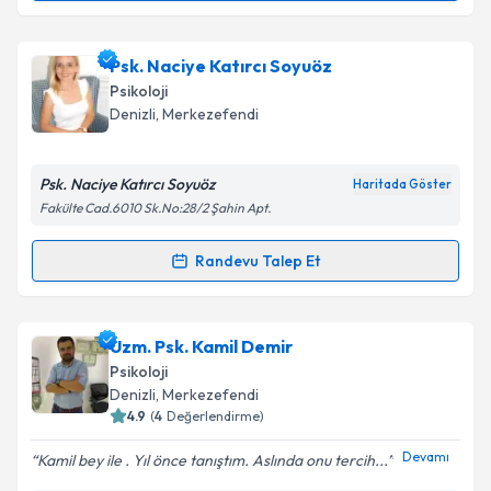
Psk. Gülistan Akyol Ay
için randevu takvimi talebi
Psk. Naciye Katırcı Soyuöz
oluşturun. Size bu uzmandan randevu almanız için bir
Psikoloji
takvim hazırlandığında e-posta ile bilgilendireceğiz.
Denizli
, Merkezefendi
E-posta Adresiniz
Psk. Naciye Katırcı Soyuöz
Haritada Göster
Fakülte Cad.6010 Sk.No:28/2 Şahin Apt.
Kişisel verilerimin işlenmesine ilişkin
Aydınlatma
Randevu Talep Et
Randevu Takvimi Talebi
Metni
'ni okudum ve kişisel verilerimin belirtilen
kapsamda işlenmesini kabul ediyorum.
Psk. Naciye Katırcı Soyuöz
için randevu takvimi
Uzm. Psk. Kamil Demir
talebi oluşturun. Size bu uzmandan randevu almanız
Takvim Talebini Gönder
Psikoloji
için bir takvim hazırlandığında e-posta ile
Denizli
, Merkezefendi
bilgilendireceğiz.
4.9
(
4
Değerlendirme)
E-posta Adresiniz
Devamı
Kamil bey ile . Yıl önce tanıştım. Aslında onu tercih...