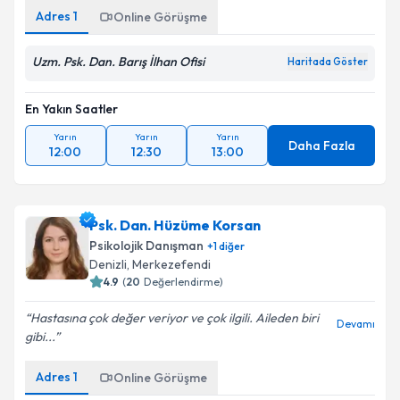
Adres
1
Online Görüşme
Uzm. Psk. Dan. Barış İlhan Ofisi
Haritada Göster
En Yakın Saatler
Yarın
Yarın
Yarın
Daha Fazla
12:00
12:30
13:00
Psk. Dan. Hüzüme Korsan
Psikolojik Danışman
+
1
diğer
Denizli
, Merkezefendi
4.9
(
20
Değerlendirme)
Hastasına çok değer veriyor ve çok ilgili. Aileden biri
Devamı
gibi...
Adres
1
Online Görüşme