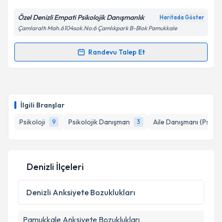
Özel Denizli Empati Psikolojik Danışmanlık
Haritada Göster
Kişisel verilerimin işlenmesine ilişkin
Aydınlatma
Çamlaraltı Mah.6104sok.No:6 Çamlıkpark B-Blok Pamukkale
Metni
'ni okudum ve kişisel verilerimin belirtilen
kapsamda işlenmesini kabul ediyorum.
Randevu Talep Et
Randevu Takvimi Talebi
Takvim Talebini Gönder
Psk. Dan. Kemal Tuncer
için randevu takvimi talebi
oluşturun. Size bu uzmandan randevu almanız için bir
İlgili Branşlar
takvim hazırlandığında e-posta ile bilgilendireceğiz.
Psikoloji
Psikolojik Danışman
Aile Danışmanı (Psiko
9
3
E-posta Adresiniz
Denizli İlçeleri
Kişisel verilerimin işlenmesine ilişkin
Aydınlatma
Metni
'ni okudum ve kişisel verilerimin belirtilen
Denizli
Anksiyete Bozuklukları
kapsamda işlenmesini kabul ediyorum.
Pamukkale
Anksiyete Bozuklukları