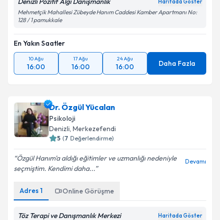
Denizli Pozitif Algı Danışmanlık
Haritada Göster
Mehmetçik Mahallesi Zübeyde Hanım Caddesi Kamber Apartmanı No:
128 / 1 pamukkale
En Yakın Saatler
10 Ağu
17 Ağu
24 Ağu
Daha Fazla
16:00
16:00
16:00
Dr. Özgül Yücalan
Psikoloji
Denizli
, Merkezefendi
5
(
7
Değerlendirme)
Özgül Hanım'a aldığı eğitimler ve uzmanlığı nedeniyle
Devamı
seçmiştim. Kendimi daha...
Adres
1
Online Görüşme
Töz Terapi ve Danışmanlık Merkezi
Haritada Göster