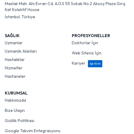
Maslak Mah. Ahi Evran Cd. A.O.S 55 Sokak No:2 Aksoy Plaza Giriş
Kat Kolektif House
İstanbul, Türkiye
SAĞLIK
PROFESYONELLER
Uzmanlar
Doktorlar İçin
Uzmanlık Alanları
Web Siteniz İçin
Hastalıklar
Kariyer
İşe Alım
Hizmetler
Hastaneler
KURUMSAL
Hakkımızda
Bize Ulaşın
Gizlilik Politikası
Google Takvim Entegrasyonu