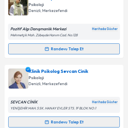
oluşturun. Size bu uzmandan randevu almanız için bir
Takvim Talebini Gönder
Psikoloji
takvim hazırlandığında e-posta ile bilgilendireceğiz.
Denizli
, Merkezefendi
E-posta Adresiniz
Pozitif Algı Danışmanlık Merkezi
Haritada Göster
Mehmetçik Mah. Zübeyde Hanım Cad. No:128
Kişisel verilerimin işlenmesine ilişkin
Aydınlatma
Randevu Talep Et
Randevu Takvimi Talebi
Metni
'ni okudum ve kişisel verilerimin belirtilen
kapsamda işlenmesini kabul ediyorum.
Psk. Rumeysa Selma Korkut
için randevu takvimi
Klinik Psikolog Sevcan Cinik
talebi oluşturun. Size bu uzmandan randevu almanız
Takvim Talebini Gönder
Psikoloji
için bir takvim hazırlandığında e-posta ile
Denizli
, Merkezefendi
bilgilendireceğiz.
E-posta Adresiniz
SEVCAN CİNİK
Haritada Göster
YENİŞEHİR MAH. 5 SK. HANAY EVLER STS. 1F BLOK NO:1
Randevu Talep Et
Randevu Takvimi Talebi
Kişisel verilerimin işlenmesine ilişkin
Aydınlatma