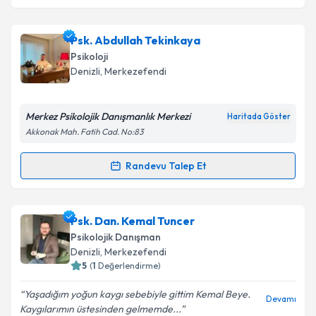
Metni
'ni okudum ve kişisel verilerimin belirtilen
kapsamda işlenmesini kabul ediyorum.
Klinik Psikolog Sevcan Cinik
için randevu takvimi
Psk. Abdullah Tekinkaya
talebi oluşturun. Size bu uzmandan randevu almanız
Psikoloji
için bir takvim hazırlandığında e-posta ile
Takvim Talebini Gönder
Denizli
, Merkezefendi
bilgilendireceğiz.
E-posta Adresiniz
Merkez Psikolojik Danışmanlık Merkezi
Haritada Göster
Akkonak Mah. Fatih Cad. No:83
Randevu Talep Et
Randevu Takvimi Talebi
Kişisel verilerimin işlenmesine ilişkin
Aydınlatma
Metni
'ni okudum ve kişisel verilerimin belirtilen
kapsamda işlenmesini kabul ediyorum.
Psk. Abdullah Tekinkaya
için randevu takvimi talebi
Psk. Dan. Kemal Tuncer
oluşturun. Size bu uzmandan randevu almanız için bir
Psikolojik Danışman
takvim hazırlandığında e-posta ile bilgilendireceğiz.
Takvim Talebini Gönder
Denizli
, Merkezefendi
5
(
1
Değerlendirme)
E-posta Adresiniz
Yaşadığım yoğun kaygı sebebiyle gittim Kemal Beye.
Devamı
Kaygılarımın üstesinden gelmemde...