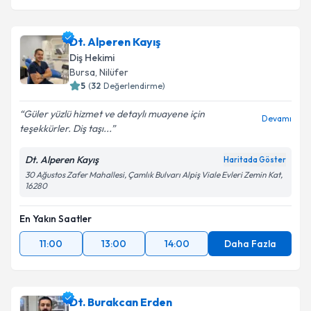
Dt. Alperen Kayış
Diş Hekimi
Bursa
, Nilüfer
5
(
32
Değerlendirme)
Güler yüzlü hizmet ve detaylı muayene için
Devamı
teşekkürler. Diş taşı...
Dt. Alperen Kayış
Haritada Göster
30 Ağustos Zafer Mahallesi, Çamlık Bulvarı Alpiş Viale Evleri Zemin Kat,
16280
En Yakın Saatler
11:00
13:00
14:00
Daha Fazla
Dt. Burakcan Erden