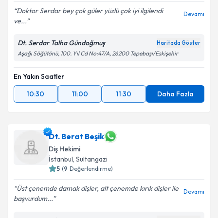
Doktor Serdar bey çok güler yüzlü çok iyi ilgilendi
Devamı
ve...
Dt. Serdar Talha Gündoğmuş
Haritada Göster
Aşağı Söğütönü, 100. Yıl Cd No:47/A, 26200 Tepebaşı/Eskişehir
En Yakın Saatler
10:30
11:00
11:30
Daha Fazla
Dt. Berat Beşik
Diş Hekimi
İstanbul
, Sultangazi
5
(
9
Değerlendirme)
Üst çenemde damak dişler, alt çenemde kırık dişler ile
Devamı
başvurdum...