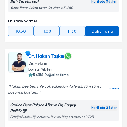
Batı Tıp Merkezi
Haritada Göster
Yunus Emre, Adem Yavuz Cd. No:69, 34260
En Yakın Saatler
10:30
11:00
11:30
Daha Fazla
Dt. Hakan Taşkın
Diş Hekimi
Bursa
, Nilüfer
5
(
258
Değerlendirme)
Hakan bey benimle çok yakından ilgilendi. tüm süreç
Devamı
boyunca baştan...
Özlüce Dent Palace Ağız ve Diş Sağlığı
Haritada Göster
Polikliniği
Ertuğrul Mah. Uğur Mumcu Bulvarı Biaport sitesi no21E/B