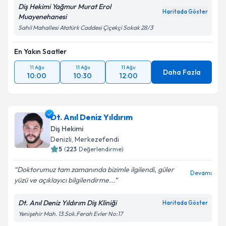
Diş Hekimi Yağmur Murat Erol
Haritada Göster
Muayenehanesi
Sahil Mahallesi Atatürk Caddesi Çiçekçi Sokak 28/3
En Yakın Saatler
11 Ağu
11 Ağu
11 Ağu
Daha Fazla
10:00
10:30
12:00
Dt. Anıl Deniz Yıldırım
Diş Hekimi
Denizli
, Merkezefendi
5
(
223
Değerlendirme)
Doktorumuz tam zamanında bizimle ilgilendi, güler
Devamı
yüzü ve açıklayıcı bilgilendirme...
Dt. Anıl Deniz Yıldırım Diş Kliniği
Haritada Göster
Yenişehir Mah. 13.Sok.Ferah Evler No:17