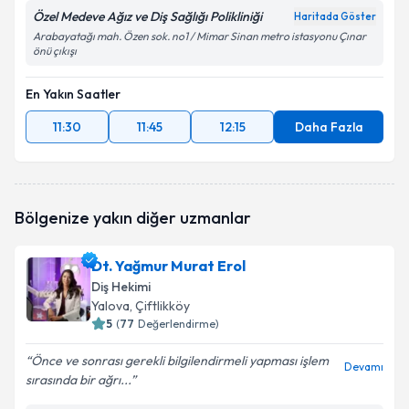
Özel Medeve Ağız ve Diş Sağlığı Polikliniği
Haritada Göster
Arabayatağı mah. Özen sok. no1 / Mimar Sinan metro istasyonu Çınar
önü çıkışı
En Yakın Saatler
11:30
11:45
12:15
Daha Fazla
Bölgenize yakın diğer uzmanlar
Dt. Yağmur Murat Erol
Diş Hekimi
Yalova
, Çiftlikköy
5
(
77
Değerlendirme)
Önce ve sonrası gerekli bilgilendirmeli yapması işlem
Devamı
sırasında bir ağrı...