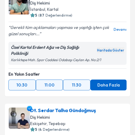
Diş Hekimi
İstanbul
, Kartal
5
(
87
Değerlendirme)
Gerekli tüm açıklamaları yapması ve yaptığı işten çok
Devamı
güzel sonuçları...
Özel Kartal Erdent Ağız ve Diş Sağlığı
Haritada Göster
Polikliniği
Karlıktepe Mah. Spor Caddesi Odabaşı Ceylan Ap. No:2/1
En Yakın Saatler
10:30
11:00
11:30
Daha Fazla
Dt. Serdar Talha Gündoğmuş
Diş Hekimi
Eskişehir
, Tepebaşı
5
(
4
Değerlendirme)