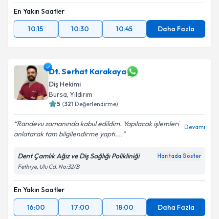
En Yakın Saatler
10:15
10:30
10:45
Daha Fazla
Dt. Serhat Karakaya
Diş Hekimi
Bursa
, Yıldırım
5
(
321
Değerlendirme)
Randevu zamanında kabul edildim. Yapılacak işlemleri
Devamı
anlatarak tam bilgilendirme yaptı....
Dent Çamlık Ağız ve Diş Sağlığı Polikliniği
Haritada Göster
Fethiye, Ulu Cd. No:32/B
En Yakın Saatler
16:00
17:00
18:00
Daha Fazla