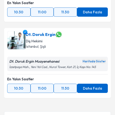
En Yakın Saatler
10:30
11:00
11:30
Daha Fazla
Dt. Doruk Ergin
Diş Hekimi
İstanbul
, Şişli
Dt. Doruk Ergin Muayenehanesi
Haritada Göster
İzzetpaşa Mah., Yeni Yol Cad., Nurol Tower, Kat: 21, İç Kapı No: 145
En Yakın Saatler
10:30
11:00
11:30
Daha Fazla