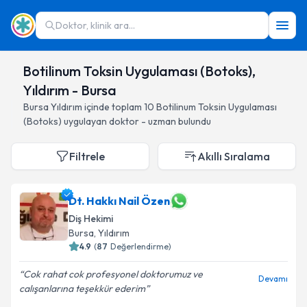
Doktor, klinik ara...
Botilinum Toksin Uygulaması (Botoks),
Yıldırım - Bursa
Bursa
Yıldırım
içinde toplam
10
Botilinum Toksin Uygulaması
(Botoks)
uygulayan doktor - uzman bulundu
Filtrele
Akıllı Sıralama
Dt. Hakkı Nail Özen
Diş Hekimi
Bursa
, Yıldırım
4.9
(
87
Değerlendirme)
Cok rahat cok profesyonel doktorumuz ve
Devamı
calışanlarına teşekkür ederim