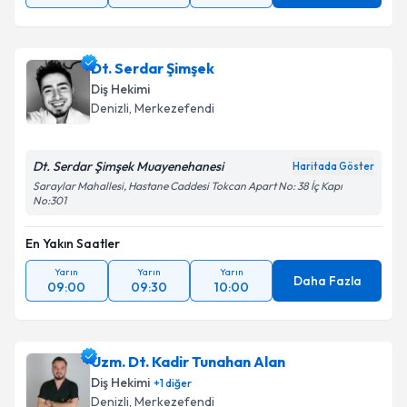
Dt. Serdar Şimşek
Diş Hekimi
Denizli
, Merkezefendi
Dt. Serdar Şimşek Muayenehanesi
Haritada Göster
Saraylar Mahallesi, Hastane Caddesi Tokcan Apart No: 38 İç Kapı
No:301
En Yakın Saatler
Yarın
Yarın
Yarın
Daha Fazla
09:00
09:30
10:00
Uzm. Dt. Kadir Tunahan Alan
Diş Hekimi
+
1
diğer
Denizli
, Merkezefendi