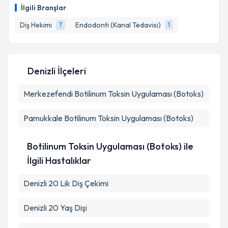
oluşturun. Size bu uzmandan randevu almanız için bir
İlgili Branşlar
takvim hazırlandığında e-posta ile bilgilendireceğiz.
Diş Hekimi
Endodonti (Kanal Tedavisi)
7
1
E-posta Adresiniz
Denizli İlçeleri
Kişisel verilerimin işlenmesine ilişkin
Aydınlatma
Merkezefendi
Metni
'ni okudum ve kişisel verilerimin belirtilen
Botilinum Toksin Uygulaması (Botoks)
kapsamda işlenmesini kabul ediyorum.
Pamukkale
Botilinum Toksin Uygulaması (Botoks)
Takvim Talebini Gönder
Botilinum Toksin Uygulaması (Botoks) ile
İlgili Hastalıklar
Denizli 20 Lik Diş Çekimi
Denizli 20 Yaş Dişi