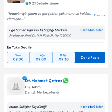
5
(
21
Değerlendirme)
tedavim için gittim ve gerçekten çok memnun kaldım.
Devamı
Hem çok...
Ege Sümer Ağız ve Diş Sağlığı Merkezi
Haritada Göster
Sırakapılar, Prof. Dr. N.H. Fişek Sk. No:11, 20010
En Yakın Saatler
Yarın
11 Ağu
11 Ağu
Daha Fazla
09:00
09:00
09:30
Dt. Mehmet Çetrez
Diş Hekimi
Denizli
, Merkezefendi
Mutlu Gülüşler Diş Kliniği
Haritada Göster