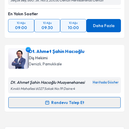
Selçuk Bey, 660. Sk. No:3, 20030 Denizli Merkezefendi/Denizli
En Yakın Saatler
10 Ağu
10 Ağu
10 Ağu
Daha Fazla
09:00
09:30
10:00
Dt. Ahmet Şahin Hacıoğlu
Diş Hekimi
Denizli
, Pamukkale
Dt. Ahmet Şahin Hacıoğlu Muayenehanesi
Haritada Göster
Kınıklı Mahallesi 6027 Sokak No:19 Daire:4
Randevu Talep Et
Randevu Takvimi Talebi
Dt. Ahmet Şahin Hacıoğlu
için randevu takvimi talebi