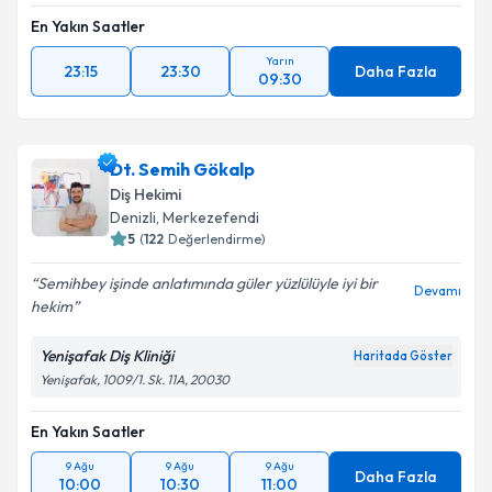
En Yakın Saatler
Yarın
23:15
23:30
Daha Fazla
09:30
Dt. Semih Gökalp
Diş Hekimi
Denizli
, Merkezefendi
5
(
122
Değerlendirme)
Semihbey işinde anlatımında güler yüzlülüyle iyi bir
Devamı
hekim
Yenişafak Diş Kliniği
Haritada Göster
Yenişafak, 1009/1. Sk. 11A, 20030
En Yakın Saatler
9 Ağu
9 Ağu
9 Ağu
Daha Fazla
10:00
10:30
11:00