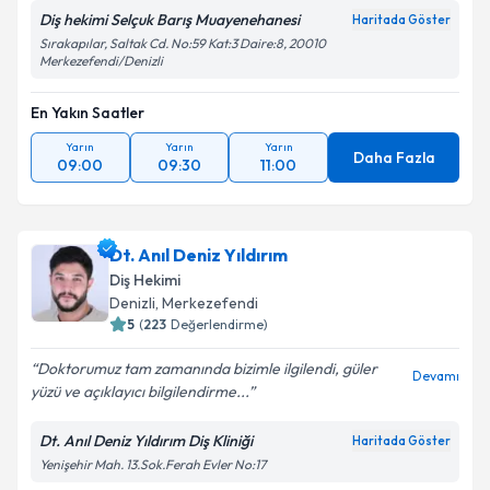
Diş hekimi Selçuk Barış Muayenehanesi
Haritada Göster
Sırakapılar, Saltak Cd. No:59 Kat:3 Daire:8, 20010
Merkezefendi/Denizli
En Yakın Saatler
Yarın
Yarın
Yarın
Daha Fazla
09:00
09:30
11:00
Dt. Anıl Deniz Yıldırım
Diş Hekimi
Denizli
, Merkezefendi
5
(
223
Değerlendirme)
Doktorumuz tam zamanında bizimle ilgilendi, güler
Devamı
yüzü ve açıklayıcı bilgilendirme...
Dt. Anıl Deniz Yıldırım Diş Kliniği
Haritada Göster
Yenişehir Mah. 13.Sok.Ferah Evler No:17