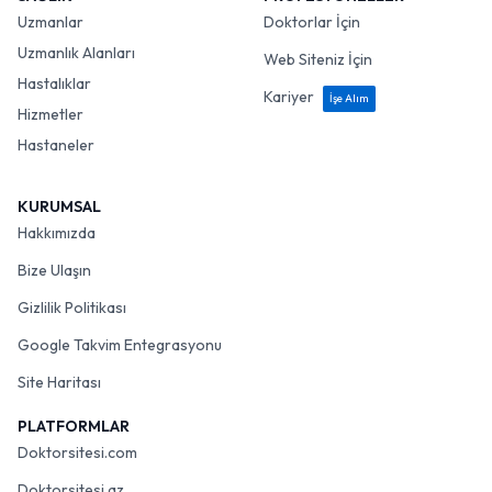
Uzmanlar
Doktorlar İçin
Uzmanlık Alanları
Web Siteniz İçin
Hastalıklar
Kariyer
İşe Alım
Hizmetler
Hastaneler
KURUMSAL
Hakkımızda
Bize Ulaşın
Gizlilik Politikası
Google Takvim Entegrasyonu
Site Haritası
PLATFORMLAR
Doktorsitesi.com
Doktorsitesi.az