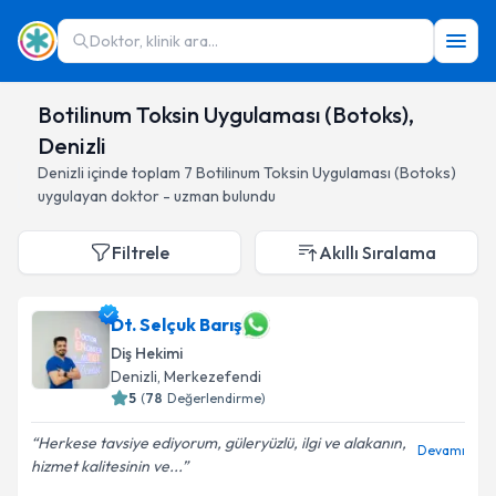
Doktor, klinik ara...
Botilinum Toksin Uygulaması (Botoks),
Denizli
Denizli
içinde toplam
7
Botilinum Toksin Uygulaması (Botoks)
uygulayan doktor - uzman bulundu
Filtrele
Akıllı Sıralama
Dt. Selçuk Barış
Diş Hekimi
Denizli
, Merkezefendi
5
(
78
Değerlendirme)
Herkese tavsiye ediyorum, güleryüzlü, ilgi ve alakanın,
Devamı
hizmet kalitesinin ve...