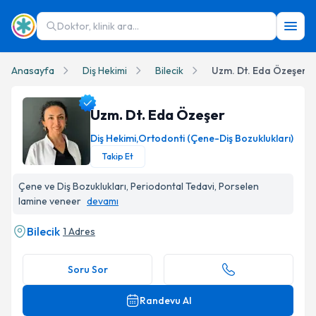
Doktor, klinik ara...
Anasayfa
Diş Hekimi
Bilecik
Uzm. Dt. Eda Özeşer
Uzm. Dt. Eda Özeşer
Diş Hekimi
,
Ortodonti (Çene-Diş Bozuklukları)
Takip Et
Uzm. Dt. Eda Özeşer Profil Fotoğrafı
Çene ve Diş Bozuklukları, Periodontal Tedavi, Porselen
lamine veneer
devamı
Bilecik
1 Adres
Soru Sor
Randevu Al