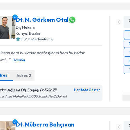
Dt. M. Görkem Otal
Diş Hekimi
Konya
, Bozkır
5
(
2
Değerlendirme)
r insan hem bu kadar profesyonel hem bu kadar
mi...
Devamı
dres
1
Adres
2
kır Ağız ve Diş Sağlığı Polikliniği
Haritada Göster
ir Asaf Mahallesi 51005 Sokak No:2 Daire:1
Dt. Müberra Bahçıvan