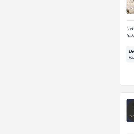
Hek
teda
Den
Hac