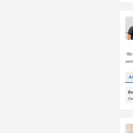
Bi
sami
A
Boz
Dem