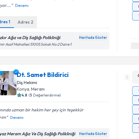
yor....
Devamı
dres
1
Adres
2
kır Ağız ve Diş Sağlığı Polikliniği
Haritada Göster
ir Asaf Mahallesi 51005 Sokak No:2 Daire:1
Dt. Samet Bildirici
Diş Hekimi
Konya
, Meram
4.8
(
5
Değerlendirme)
nında uzman bir hekim her şey için teşekkür
rim
Devamı
yaz Meram Ağız Ve Diş Sağlığı Polikliniği
Haritada Göster