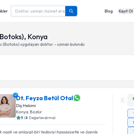
ikler
Blog
Kayıt Ol
(Botoks), Konya
ı (Botoks)
uygulayan doktor - uzman bulundu
Dt. Feyza Betül Otal
Diş Hekimi
Konya
, Bozkır
5
(
8
Değerlendirme)
 nazik ve anlayışlı biri tedaviyi hassasiyetle ve özenle