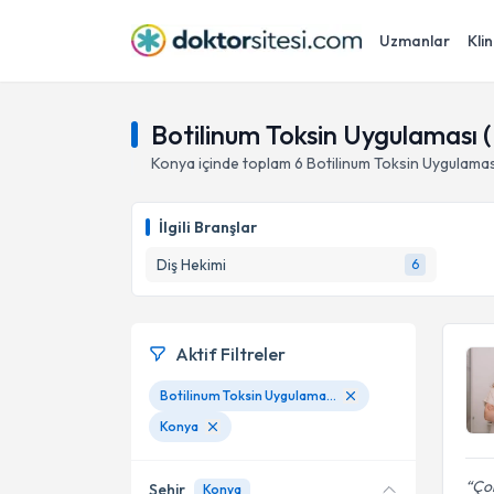
Uzmanlar
Klin
Botilinum Toksin Uygulaması 
Konya
içinde toplam
6
Botilinum Toksin Uygulamas
İlgili Branşlar
Diş Hekimi
6
Aktif Filtreler
Botilinum Toksin Uygulaması (Botoks)
Konya
Çok
Şehir
Konya