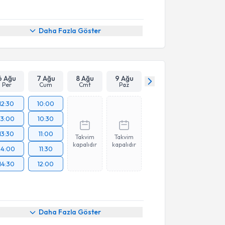
Daha Fazla Göster
6 Ağu
7 Ağu
8 Ağu
9 Ağu
Per
Cum
Cmt
Paz
12:30
10:00
13:00
10:30
13:30
11:00
Takvim
Takvim
kapalıdır
kapalıdır
14:00
11:30
14:30
12:00
Daha Fazla Göster