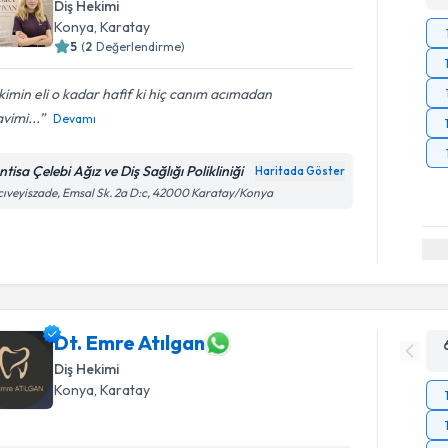
Diş Hekimi
Konya
, Karatay
5
(
2
Değerlendirme)
imin eli o kadar hafif ki hiç canım acımadan
vimi...
Devamı
tisa Çelebi Ağız ve Diş Sağlığı Polikliniği
Haritada Göster
ıveyiszade, Emsal Sk. 2a D:c, 42000 Karatay/Konya
Dt. Emre Atılgan
Diş Hekimi
Konya
, Karatay