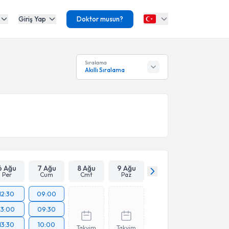
Giriş Yap
Doktor musun?
Sıralama
Akıllı Sıralama
6 Ağu
7 Ağu
8 Ağu
9 Ağu
Per
Cum
Cmt
Paz
12:30
09:00
13:00
09:30
13:30
10:00
Takvim
Takvim