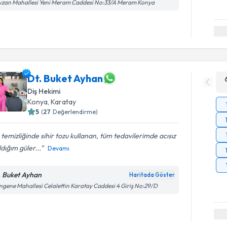
vzan Mahallesi Yeni Meram Caddesi No:33/A Meram Konya
Dt. Buket Ayhan
Diş Hekimi
Konya
, Karatay
5
(
27
Değerlendirme)
 temizliğinde sihir tozu kullanan, tüm tedavilerimde acısız
ldığım güler...
Devamı
. Buket Ayhan
Haritada Göster
gene Mahallesi Celalettin Karatay Caddesi 4 Giriş No:29/D