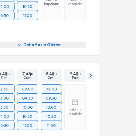
kapalıdır
kapalıdır
14:00
10:30
14:30
11:00
Daha Fazla Göster
6 Ağu
7 Ağu
8 Ağu
9 Ağu
Per
Cum
Cmt
Paz
12:30
09:00
09:00
13:00
09:30
09:30
13:30
10:00
10:00
Takvim
kapalıdır
14:00
10:30
10:30
14:30
11:00
11:00