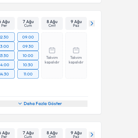
6 Ağu
7 Ağu
8 Ağu
9 Ağu
Per
Cum
Cmt
Paz
12:30
09:00
13:00
09:30
13:30
10:00
Takvim
Takvim
kapalıdır
kapalıdır
14:00
10:30
14:30
11:00
Daha Fazla Göster
6 Ağu
7 Ağu
8 Ağu
9 Ağu
Per
Cum
Cmt
Paz