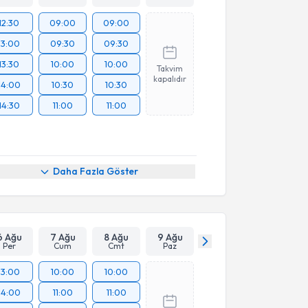
12:30
09:00
09:00
13:00
09:30
09:30
13:30
10:00
10:00
Takvim
kapalıdır
14:00
10:30
10:30
14:30
11:00
11:00
Daha Fazla Göster
6 Ağu
7 Ağu
8 Ağu
9 Ağu
Per
Cum
Cmt
Paz
13:00
10:00
10:00
14:00
11:00
11:00