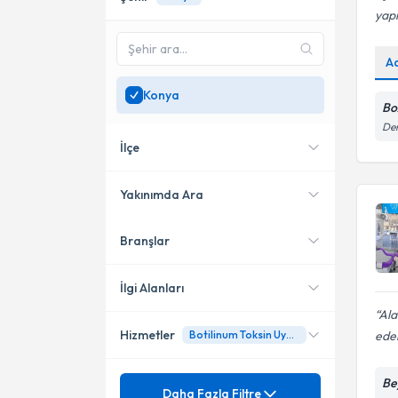
yapı
A
Konya
Boz
Dem
İlçe
Yakınımda Ara
Branşlar
Konumuma yakın uzmanları
Karatay
göster
Bozkır
İlgi Alanları
Ala
Selçuklu
Hizmetler
ede
Botilinum Toksin Uygulaması (Botoks)
Diş Hekimi
Meram
Mezuniyet
Be
Diş Beyazlatma
Daha Fazla Filtre