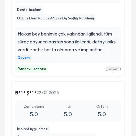
Dental implant
Özlüce Dent Palace Ağız ve Diş Sağlığı Polikliniği
Hakan bey benimle çok yakından ilgilendi. tüm
süreç boyunca baştan sona ilgilendi, detaylı bilgi
verdi. zor bir hasta olmama ve implantlar
yapılırken heyecanlanmam sürekli panik
Devamı
yapmama rağmen inanılmaz ilgiliydi Hakan bey
Randevu sonrası
Şikayet Et
ve tüm ekip yakından ilgilenerek kısa sürede
işlemlerin tamamlanmasını sağladılar sırada
dişlerimin yapılması aşaması var heyecanla
B*** Ş***
22.05.2026
bekliyorum kendilerine teşekkür ederim
Zamanlama
İlgi
Ortam
5.0
5.0
5.0
İmplant uygulaması