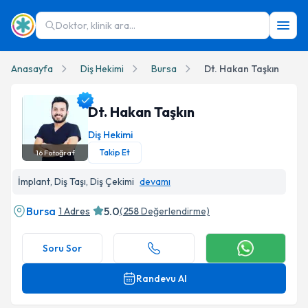
Doktor, klinik ara...
Anasayfa
Diş Hekimi
Bursa
Dt. Hakan Taşkın
Dt. Hakan Taşkın
Diş Hekimi
Takip Et
16
Fotoğraf
Dt. Hakan Taşkın Profil Fotoğrafı
İmplant, Diş Taşı, Diş Çekimi
devamı
Bursa
5.0
1 Adres
(
258
Değerlendirme)
Soru Sor
Randevu Al