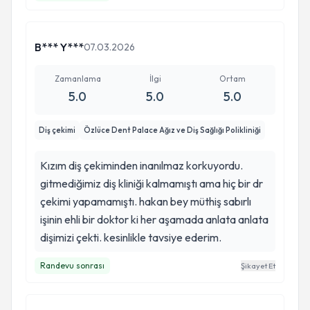
B*** Y***
07.03.2026
Zamanlama
İlgi
Ortam
5.0
5.0
5.0
Diş çekimi
Özlüce Dent Palace Ağız ve Diş Sağlığı Polikliniği
Kızım diş çekiminden inanılmaz korkuyordu.
gitmediğimiz diş kliniği kalmamıştı ama hiç bir dr
çekimi yapamamıştı. hakan bey müthiş sabırlı
işinin ehli bir doktor ki her aşamada anlata anlata
dişimizi çekti. kesinlikle tavsiye ederim.
Randevu sonrası
Şikayet Et