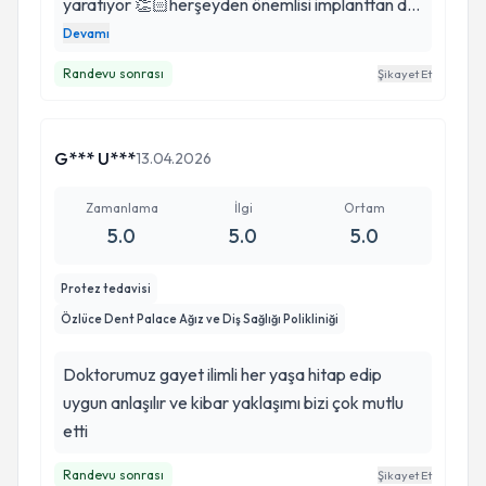
yaratıyor 👏🏻herşeyden önemlisi implanttan deli
gibi korkan bana implant yapmayı başarmak ve
Devamı
hiç acı vs hissettirmemek herhalde bu işte son
Randevu sonrası
Şikayet Et
noktaya varmış olmak demek 🙏 doktorunu
sevmek ve güvenmek güzel bi ikili👍🏻
G*** U***
13.04.2026
Zamanlama
İlgi
Ortam
5.0
5.0
5.0
Protez tedavisi
Özlüce Dent Palace Ağız ve Diş Sağlığı Polikliniği
Doktorumuz gayet ilimli her yaşa hitap edip
uygun anlaşılır ve kibar yaklaşımı bizi çok mutlu
etti
Randevu sonrası
Şikayet Et