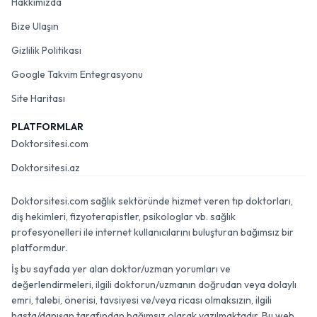
Hakkımızda
Bize Ulaşın
Gizlilik Politikası
Google Takvim Entegrasyonu
Site Haritası
PLATFORMLAR
Doktorsitesi.com
Doktorsitesi.az
Doktorsitesi.com sağlık sektöründe hizmet veren tıp doktorları,
diş hekimleri, fizyoterapistler, psikologlar vb. sağlık
profesyonelleri ile internet kullanıcılarını buluşturan bağımsız bir
platformdur.
İş bu sayfada yer alan doktor/uzman yorumları ve
değerlendirmeleri, ilgili doktorun/uzmanın doğrudan veya dolaylı
emri, talebi, önerisi, tavsiyesi ve/veya ricası olmaksızın, ilgili
hasta/danışan tarafından bağımsız olarak yazılmaktadır. Bu web