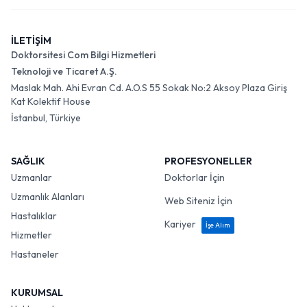
İLETİŞİM
Doktorsitesi Com Bilgi Hizmetleri
Teknoloji ve Ticaret A.Ş.
Maslak Mah. Ahi Evran Cd. A.O.S 55 Sokak No:2 Aksoy Plaza Giriş
Kat Kolektif House
İstanbul, Türkiye
SAĞLIK
PROFESYONELLER
Uzmanlar
Doktorlar İçin
Uzmanlık Alanları
Web Siteniz İçin
Hastalıklar
Kariyer
İşe Alım
Hizmetler
Hastaneler
KURUMSAL