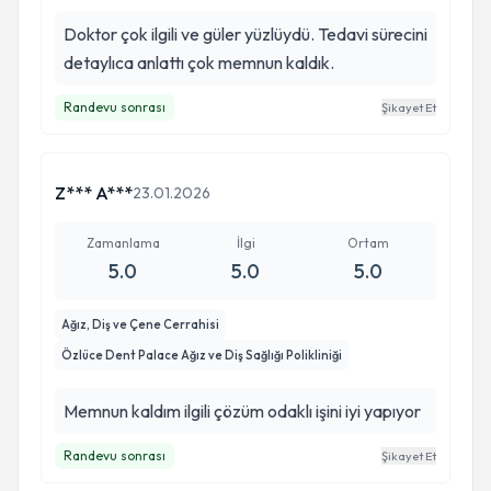
Doktor çok ilgili ve güler yüzlüydü. Tedavi sürecini
detaylıca anlattı çok memnun kaldık.
Randevu sonrası
Şikayet Et
Z*** A***
23.01.2026
Zamanlama
İlgi
Ortam
5.0
5.0
5.0
Ağız, Diş ve Çene Cerrahisi
Özlüce Dent Palace Ağız ve Diş Sağlığı Polikliniği
Memnun kaldım ilgili çözüm odaklı işini iyi yapıyor
Randevu sonrası
Şikayet Et