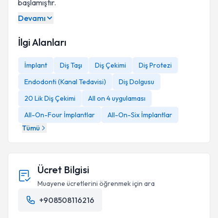
başlamıştır.
Devamı
İlgi Alanları
İmplant
Diş Taşı
Diş Çekimi
Diş Protezi
Endodonti (Kanal Tedavisi)
Diş Dolgusu
20 Lik Diş Çekimi
All on 4 uygulaması
All-On-Four İmplantlar
All-On-Six İmplantlar
Tümü
Ücret Bilgisi
Muayene ücretlerini öğrenmek için ara
+908508116216