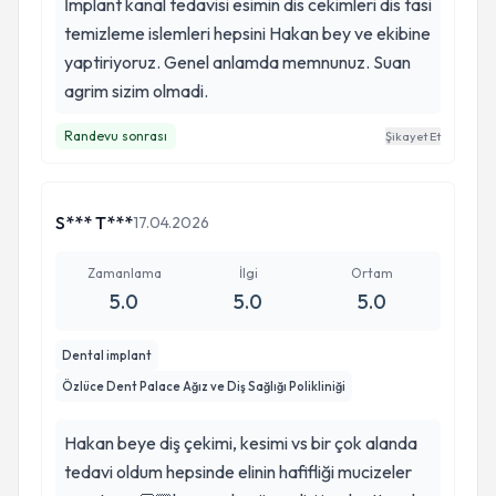
İmplant kanal tedavisi esimin dis cekimleri dis tasi
temizleme islemleri hepsini Hakan bey ve ekibine
yaptiriyoruz. Genel anlamda memnunuz. Suan
agrim sizim olmadi.
Randevu sonrası
Şikayet Et
S*** T***
17.04.2026
Zamanlama
İlgi
Ortam
5.0
5.0
5.0
Dental implant
Özlüce Dent Palace Ağız ve Diş Sağlığı Polikliniği
Hakan beye diş çekimi, kesimi vs bir çok alanda
tedavi oldum hepsinde elinin hafifliği mucizeler