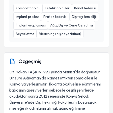
Kompozit dolgu
Estetik dolgular
Kanal tedavisi
Implant protez
Protez tedavisi
Diş taşı temizliği
İmplant uygulaması
Ağız, Diş ve Çene Cerrahisi
Beyazlatma
Bleaching (diş beyazlatma)
Özgeçmiş
Dt. Hakan TAŞKIN 1993 yılında Manisa'da doğmuştur.
Bir süre Adıyaman da ikamet ettikten sonra ailesi ile
Konya’ya yerleşmiştir. İlk-orta okul ve lise eğitimlerini
babasının görev yerleri sebebi ile çeşitli şehirlerde
okuduktan sonra 2012 senesinde Konya Selçuk
Üniversite'nde Diş Hekimliği Fakültesi'ni kazanarak
mesleğe ilk adımlarını atmak adına eğitimine