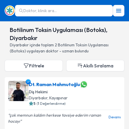
Doktor, klinik ara...
Botilinum Toksin Uygulaması (Botoks),
Diyarbakır
Diyarbakır
içinde toplam
2
Botilinum Toksin Uygulaması
(Botoks)
uygulayan doktor - uzman bulundu
Filtrele
Akıllı Sıralama
Dt. Raman Mahmutoğlu
Diş Hekimi
Diyarbakır
, Kayapınar
5
(
1
Değerlendirme)
çok memnun kaldım herkese tavsiye ederim raman
Devamı
hocayı