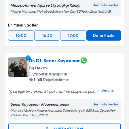
Mezopotamya Ağız ve Diş Sağlığı Kliniği
Haritada Göster
Medya Mahallesi Mahabad Bulvarı Nur Çay 3 Sitesi A Blok No:11/AB
En Yakın Saatler
16:00
16:30
17:00
Daha Fazla
Dr. Dt. Şener Kayapınar
Diş Hekimi
Diyarbakır
, Kayapınar
5
(
65
Değerlendirme)
Devamı
Çok ilgili bir hekim. Eli çok hafif ve calışması çok...
Şener Kayapınar Muayenehanesi
Haritada Göster
Mahabat Bulvarı Medya Mahallesi Dünya Kavşağı 629 Sok. Çeysa Nef-
21 Plaza Kat: 5 No:, 21070