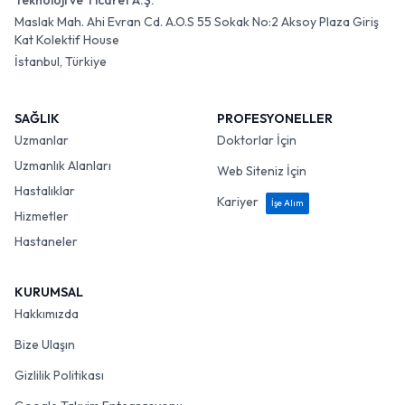
Teknoloji ve Ticaret A.Ş.
Maslak Mah. Ahi Evran Cd. A.O.S 55 Sokak No:2 Aksoy Plaza Giriş
Kat Kolektif House
İstanbul, Türkiye
SAĞLIK
PROFESYONELLER
Uzmanlar
Doktorlar İçin
Uzmanlık Alanları
Web Siteniz İçin
Hastalıklar
Kariyer
İşe Alım
Hizmetler
Hastaneler
KURUMSAL
Hakkımızda
Bize Ulaşın
Gizlilik Politikası