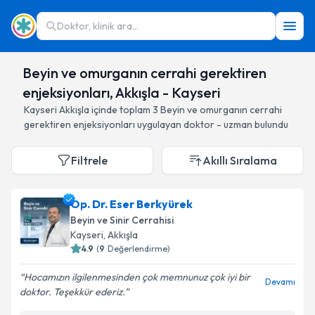
Doktor, klinik ara...
Beyin ve omurganın cerrahi gerektiren
enjeksiyonları, Akkışla - Kayseri
Kayseri
Akkışla
içinde toplam
3
Beyin ve omurganın cerrahi
gerektiren enjeksiyonları
uygulayan doktor - uzman bulundu
Filtrele
Akıllı Sıralama
Op. Dr. Eser Berkyürek
Beyin ve Sinir Cerrahisi
Kayseri
, Akkışla
4.9
(
9
Değerlendirme)
Hocamızın ilgilenmesinden çok memnunuz çok iyi bir
Devamı
doktor. Teşekkür ederiz.