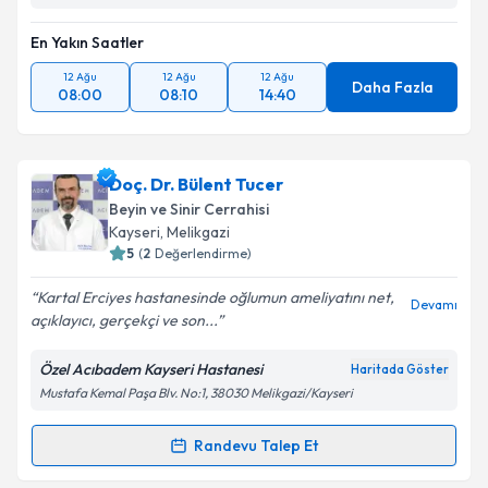
En Yakın Saatler
12 Ağu
12 Ağu
12 Ağu
Daha Fazla
08:00
08:10
14:40
Doç. Dr. Bülent Tucer
Beyin ve Sinir Cerrahisi
Kayseri
, Melikgazi
5
(
2
Değerlendirme)
Kartal Erciyes hastanesinde oğlumun ameliyatını net,
Devamı
açıklayıcı, gerçekçi ve son...
Özel Acıbadem Kayseri Hastanesi
Haritada Göster
Mustafa Kemal Paşa Blv. No:1, 38030 Melikgazi/Kayseri
Randevu Talep Et
Randevu Takvimi Talebi