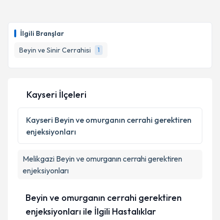
Doç. Dr. Bülent Tucer
için randevu takvimi talebi
oluşturun. Size bu uzmandan randevu almanız için bir
İlgili Branşlar
takvim hazırlandığında e-posta ile bilgilendireceğiz.
Beyin ve Sinir Cerrahisi
1
E-posta Adresiniz
Kayseri İlçeleri
Kişisel verilerimin işlenmesine ilişkin
Aydınlatma
Metni
'ni okudum ve kişisel verilerimin belirtilen
Kayseri
Beyin ve omurganın cerrahi gerektiren
kapsamda işlenmesini kabul ediyorum.
enjeksiyonları
Takvim Talebini Gönder
Melikgazi
Beyin ve omurganın cerrahi gerektiren
enjeksiyonları
Beyin ve omurganın cerrahi gerektiren
enjeksiyonları ile İlgili Hastalıklar