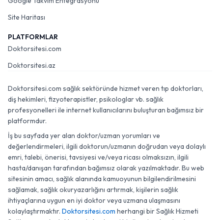
Google Takvim Entegrasyonu
Site Haritası
PLATFORMLAR
Doktorsitesi.com
Doktorsitesi.az
Doktorsitesi.com sağlık sektöründe hizmet veren tıp doktorları,
diş hekimleri, fizyoterapistler, psikologlar vb. sağlık
profesyonelleri ile internet kullanıcılarını buluşturan bağımsız bir
platformdur.
İş bu sayfada yer alan doktor/uzman yorumları ve
değerlendirmeleri, ilgili doktorun/uzmanın doğrudan veya dolaylı
emri, talebi, önerisi, tavsiyesi ve/veya ricası olmaksızın, ilgili
hasta/danışan tarafından bağımsız olarak yazılmaktadır. Bu web
sitesinin amacı, sağlık alanında kamuoyunun bilgilendirilmesini
sağlamak, sağlık okuryazarlığını artırmak, kişilerin sağlık
ihtiyaçlarına uygun en iyi doktor veya uzmana ulaşmasını
kolaylaştırmaktır.
Doktorsitesi.com
herhangi bir Sağlık Hizmeti