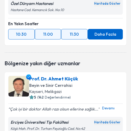
Özel Dünyam Hastanesi
Haritada Göster
Hastane Cad. Kemancık Sok. No:10
En Yakın Saatler
10:30
11:00
11:30
Daha Fazla
Bölgenize yakın diğer uzmanlar
Prof. Dr. Ahmet Küçük
Beyin ve Sinir Cerrahisi
Kayseri
, Melikgazi
5
(
142
Değerlendirme)
Devamı
Çok iyi bir doktor Allah razı olsun ellerine sağlık...
Erciyes Üniversitesi Tip Fakültesi
Haritada Göster
Köşk Mah. Prof. Dr. Turhan Feyzioğlu Cad. No:42