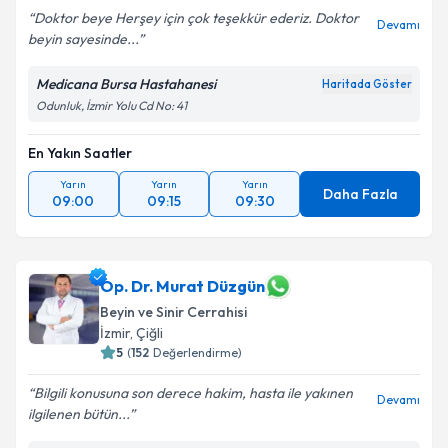
Doktor beye Herşey için çok teşekkür ederiz. Doktor
Devamı
beyin sayesinde...
Medicana Bursa Hastahanesi
Haritada Göster
Odunluk, İzmir Yolu Cd No: 41
En Yakın Saatler
Yarın
Yarın
Yarın
Daha Fazla
09:00
09:15
09:30
Op. Dr. Murat Düzgün
Beyin ve Sinir Cerrahisi
İzmir
, Çiğli
5
(
152
Değerlendirme)
Bilgili konusuna son derece hakim, hasta ile yakınen
Devamı
ilgilenen bütün...