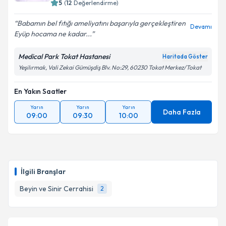
5
(
12
Değerlendirme)
Babamın bel fıtığı ameliyatını başarıyla gerçekleştiren
Devamı
Eyüp hocama ne kadar...
Medical Park Tokat Hastanesi
Haritada Göster
Yeşilırmak, Vali Zekai Gümüşdiş Blv. No:29, 60230 Tokat Merkez/Tokat
En Yakın Saatler
Yarın
Yarın
Yarın
Daha Fazla
09:00
09:30
10:00
İlgili Branşlar
Beyin ve Sinir Cerrahisi
2