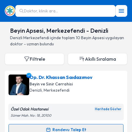
Doktor, klinik ara...
Beyin Apsesi, Merkezefendi - Denizli
Denizli
Merkezefendi
içinde toplam
10
Beyin Apsesi
uygulayan
doktor - uzman bulundu
Filtrele
Akıllı Sıralama
Op. Dr. Khassan Saıdazımov
Beyin ve Sinir Cerrahisi
Denizli
, Merkezefendi
Özel Odak Hastanesi
Haritada Göster
Sümer Mah. No : 18, 20100
Randevu Talep Et