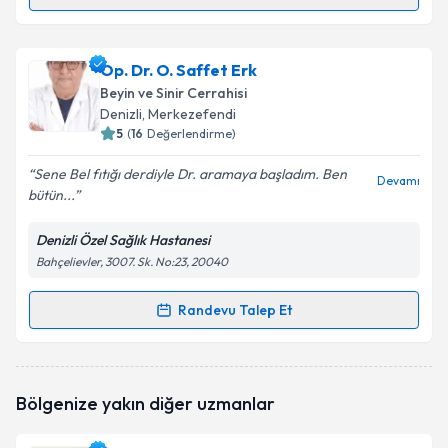
Randevu Takvimi Talebi
Op. Dr. Khassan Saıdazımov
için randevu takvimi
Op. Dr. O. Saffet Erk
talebi oluşturun. Size bu uzmandan randevu almanız
Beyin ve Sinir Cerrahisi
için bir takvim hazırlandığında e-posta ile
Denizli
, Merkezefendi
bilgilendireceğiz.
5
(
16
Değerlendirme)
E-posta Adresiniz
Sene Bel fıtığı derdiyle Dr. aramaya başladım. Ben
Devamı
bütün...
Denizli Özel Sağlık Hastanesi
Bahçelievler, 3007. Sk. No:23, 20040
Kişisel verilerimin işlenmesine ilişkin
Aydınlatma
Metni
'ni okudum ve kişisel verilerimin belirtilen
kapsamda işlenmesini kabul ediyorum.
Randevu Talep Et
Randevu Takvimi Talebi
Takvim Talebini Gönder
Op. Dr. O. Saffet Erk
için randevu takvimi talebi
Bölgenize yakın diğer uzmanlar
oluşturun. Size bu uzmandan randevu almanız için bir
takvim hazırlandığında e-posta ile bilgilendireceğiz.