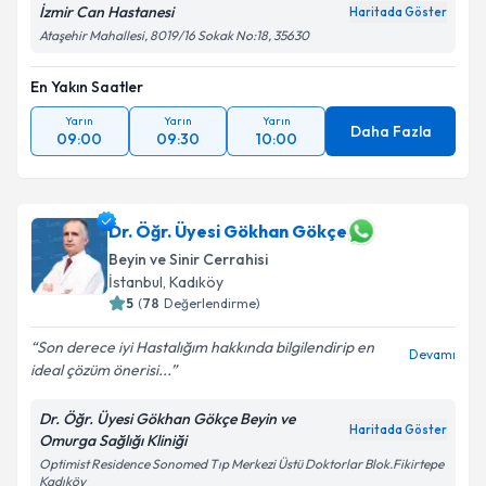
İzmir Can Hastanesi
Haritada Göster
Ataşehir Mahallesi, 8019/16 Sokak No:18, 35630
En Yakın Saatler
Yarın
Yarın
Yarın
Daha Fazla
09:00
09:30
10:00
Dr. Öğr. Üyesi Gökhan Gökçe
Beyin ve Sinir Cerrahisi
İstanbul
, Kadıköy
5
(
78
Değerlendirme)
Son derece iyi Hastalığım hakkında bilgilendirip en
Devamı
ideal çözüm önerisi...
Dr. Öğr. Üyesi Gökhan Gökçe Beyin ve
Haritada Göster
Omurga Sağlığı Kliniği
Optimist Residence Sonomed Tıp Merkezi Üstü Doktorlar Blok.Fikirtepe
Kadıköy