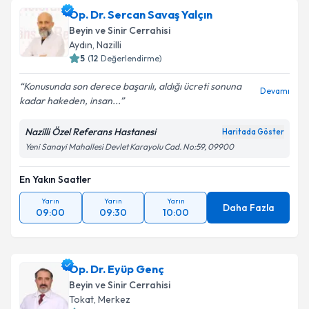
Op. Dr. Sercan Savaş Yalçın
Beyin ve Sinir Cerrahisi
Aydın
, Nazilli
5
(
12
Değerlendirme)
Konusunda son derece başarılı, aldığı ücreti sonuna
Devamı
kadar hakeden, insan...
Nazilli Özel Referans Hastanesi
Haritada Göster
Yeni Sanayi Mahallesi Devlet Karayolu Cad. No:59, 09900
En Yakın Saatler
Yarın
Yarın
Yarın
Daha Fazla
09:00
09:30
10:00
Op. Dr. Eyüp Genç
Beyin ve Sinir Cerrahisi
Tokat
, Merkez