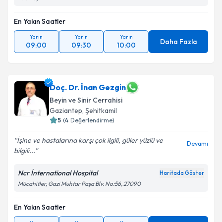
En Yakın Saatler
Yarın
Yarın
Yarın
Daha Fazla
09:00
09:30
10:00
Doç. Dr. İnan Gezgin
Beyin ve Sinir Cerrahisi
Gaziantep
, Şehitkamil
5
(
4
Değerlendirme)
İşine ve hastalarına karşı çok ilgili, güler yüzlü ve
Devamı
bilgili...
Ncr İnternational Hospital
Haritada Göster
Mücahitler, Gazi Muhtar Paşa Blv. No:56, 27090
En Yakın Saatler