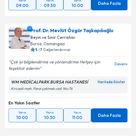
Yarın
Yarın
Yarın
Daha Fazla
09:00
09:30
10:00
Prof. Dr. Mevlüt Özgür Taşkapılıoğlu
Beyin ve Sinir Cerrahisi
Bursa
, Osmangazi
5
(
7
Değerlendirme)
Çok iyi bilgilendirme ve yönlendirme Hetşey için
Devamı
teşekkür ederim
WM MEDİCALPARK BURSA HASTANESİ
Haritada Göster
Kırcaali mah. Fevzi çakmak cad. No:76
En Yakın Saatler
Yarın
Yarın
Yarın
Daha Fazla
10:00
10:30
11:00