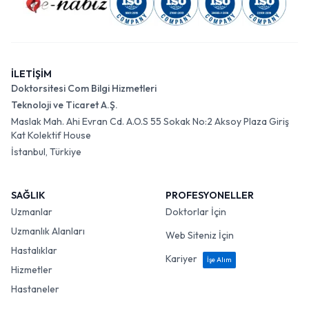
İLETİŞİM
Doktorsitesi Com Bilgi Hizmetleri
Teknoloji ve Ticaret A.Ş.
Maslak Mah. Ahi Evran Cd. A.O.S 55 Sokak No:2 Aksoy Plaza Giriş
Kat Kolektif House
İstanbul, Türkiye
SAĞLIK
PROFESYONELLER
Uzmanlar
Doktorlar İçin
Uzmanlık Alanları
Web Siteniz İçin
Hastalıklar
Kariyer
İşe Alım
Hizmetler
Hastaneler