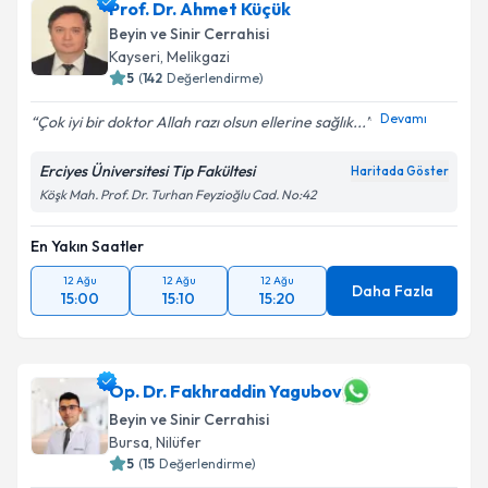
Prof. Dr. Ahmet Küçük
E-posta Adresiniz
Beyin ve Sinir Cerrahisi
Kayseri
, Melikgazi
5
(
142
Değerlendirme)
Devamı
Çok iyi bir doktor Allah razı olsun ellerine sağlık...
Kişisel verilerimin işlenmesine ilişkin
Aydınlatma
Metni
'ni okudum ve kişisel verilerimin belirtilen
Erciyes Üniversitesi Tip Fakültesi
kapsamda işlenmesini kabul ediyorum.
Haritada Göster
Köşk Mah. Prof. Dr. Turhan Feyzioğlu Cad. No:42
Takvim Talebini Gönder
En Yakın Saatler
12 Ağu
12 Ağu
12 Ağu
Daha Fazla
15:00
15:10
15:20
Op. Dr. Fakhraddin Yagubov
Beyin ve Sinir Cerrahisi
Bursa
, Nilüfer
5
(
15
Değerlendirme)