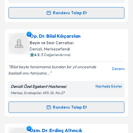
Randevu Talep Et
Randevu Takvimi Talebi
Kişisel verilerimin işlenmesine ilişkin
Aydınlatma
Metni
'ni okudum ve kişisel verilerimin belirtilen
kapsamda işlenmesini kabul ediyorum.
Doç. Dr. Memduh Kerman
için randevu takvimi
Op. Dr. Bilal Kılıçarslan
talebi oluşturun. Size bu uzmandan randevu almanız
Beyin ve Sinir Cerrahisi
için bir takvim hazırlandığında e-posta ile
Takvim Talebini Gönder
Denizli
,
Merkezefendi
bilgilendireceğiz.
4.5
(
1
Değerlendirme)
E-posta Adresiniz
Bilal beyle tanismamiz bundan bir yil oncesinde
Devamı
basladi onu taniyana...
Denizli Özel Egekent Hastanesi
Haritada Göster
Merkez, Sırakapılar, 495. Sk. No:27
Kişisel verilerimin işlenmesine ilişkin
Aydınlatma
Metni
'ni okudum ve kişisel verilerimin belirtilen
kapsamda işlenmesini kabul ediyorum.
Randevu Talep Et
Randevu Takvimi Talebi
Takvim Talebini Gönder
Op. Dr. Bilal Kılıçarslan
için randevu takvimi talebi
Uzm. Dr. Erdinç Altıncık