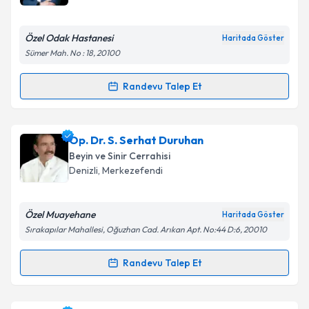
E-posta Adresiniz
Özel Odak Hastanesi
Haritada Göster
Sümer Mah. No : 18, 20100
Kişisel verilerimin işlenmesine ilişkin
Aydınlatma
Randevu Talep Et
Randevu Takvimi Talebi
Metni
'ni okudum ve kişisel verilerimin belirtilen
kapsamda işlenmesini kabul ediyorum.
Op. Dr. Khassan Saıdazımov
için randevu takvimi
Op. Dr. S. Serhat Duruhan
talebi oluşturun. Size bu uzmandan randevu almanız
Takvim Talebini Gönder
Beyin ve Sinir Cerrahisi
için bir takvim hazırlandığında e-posta ile
Denizli
,
Merkezefendi
bilgilendireceğiz.
E-posta Adresiniz
Özel Muayehane
Haritada Göster
Sırakapılar Mahallesi, Oğuzhan Cad. Arıkan Apt. No:44 D:6, 20010
Randevu Talep Et
Randevu Takvimi Talebi
Kişisel verilerimin işlenmesine ilişkin
Aydınlatma
Metni
'ni okudum ve kişisel verilerimin belirtilen
kapsamda işlenmesini kabul ediyorum.