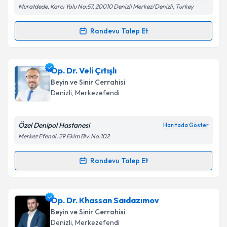
Muratdede, Karcı Yolu No:57, 20010 Denizli Merkez/Denizli, Turkey
Randevu Talep Et
Randevu Takvimi Talebi
Prof. Dr. Bayram Çırak
için randevu takvimi talebi
Op. Dr. Veli Çıtışlı
oluşturun. Size bu uzmandan randevu almanız için bir
Beyin ve Sinir Cerrahisi
takvim hazırlandığında e-posta ile bilgilendireceğiz.
Denizli
,
Merkezefendi
E-posta Adresiniz
Özel Denipol Hastanesi
Haritada Göster
Merkez Efendi, 29 Ekim Blv. No:102
Kişisel verilerimin işlenmesine ilişkin
Aydınlatma
Randevu Talep Et
Randevu Takvimi Talebi
Metni
'ni okudum ve kişisel verilerimin belirtilen
kapsamda işlenmesini kabul ediyorum.
Op. Dr. Veli Çıtışlı
için randevu takvimi talebi
Op. Dr. Khassan Saıdazımov
oluşturun. Size bu uzmandan randevu almanız için bir
Takvim Talebini Gönder
Beyin ve Sinir Cerrahisi
takvim hazırlandığında e-posta ile bilgilendireceğiz.
Denizli
,
Merkezefendi