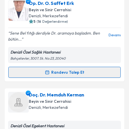
Op. Dr. S. Serhat Duruhan
için randevu takvimi
Op. Dr. O. Saffet Erk
talebi oluşturun. Size bu uzmandan randevu almanız
Beyin ve Sinir Cerrahisi
için bir takvim hazırlandığında e-posta ile
Takvim Talebini Gönder
Denizli
,
Merkezefendi
bilgilendireceğiz.
5
(
16
Değerlendirme)
E-posta Adresiniz
Sene Bel fıtığı derdiyle Dr. aramaya başladım. Ben
Devamı
bütün...
Denizli Özel Sağlık Hastanesi
Bahçelievler, 3007. Sk. No:23, 20040
Kişisel verilerimin işlenmesine ilişkin
Aydınlatma
Metni
'ni okudum ve kişisel verilerimin belirtilen
kapsamda işlenmesini kabul ediyorum.
Randevu Talep Et
Randevu Takvimi Talebi
Takvim Talebini Gönder
Op. Dr. O. Saffet Erk
için randevu takvimi talebi
Doç. Dr. Memduh Kerman
oluşturun. Size bu uzmandan randevu almanız için bir
Beyin ve Sinir Cerrahisi
takvim hazırlandığında e-posta ile bilgilendireceğiz.
Denizli
,
Merkezefendi
E-posta Adresiniz
Denizli Özel Egekent Hastanesi