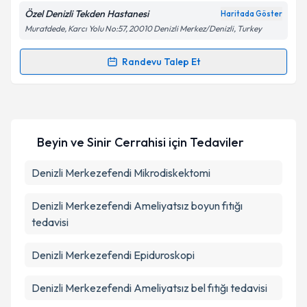
Özel Denizli Tekden Hastanesi
Haritada Göster
Kişisel verilerimin işlenmesine ilişkin
Aydınlatma
Muratdede, Karcı Yolu No:57, 20010 Denizli Merkez/Denizli, Turkey
Metni
'ni okudum ve kişisel verilerimin belirtilen
kapsamda işlenmesini kabul ediyorum.
Randevu Talep Et
Randevu Takvimi Talebi
Takvim Talebini Gönder
Op. Dr. Yasin Levend Özçelik
için randevu takvimi
talebi oluşturun. Size bu uzmandan randevu almanız
Beyin ve Sinir Cerrahisi
için Tedaviler
için bir takvim hazırlandığında e-posta ile
bilgilendireceğiz.
Denizli Merkezefendi Mikrodiskektomi
E-posta Adresiniz
Denizli Merkezefendi Ameliyatsız boyun fıtığı
tedavisi
Kişisel verilerimin işlenmesine ilişkin
Aydınlatma
Denizli Merkezefendi Epiduroskopi
Metni
'ni okudum ve kişisel verilerimin belirtilen
kapsamda işlenmesini kabul ediyorum.
Denizli Merkezefendi Ameliyatsız bel fıtığı tedavisi