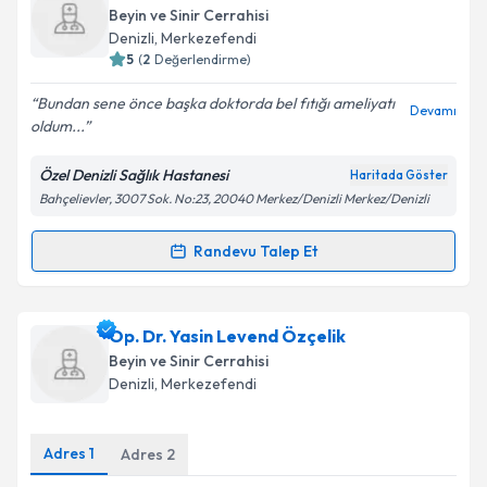
oluşturun. Size bu uzmandan randevu almanız için bir
Beyin ve Sinir Cerrahisi
takvim hazırlandığında e-posta ile bilgilendireceğiz.
Denizli
,
Merkezefendi
5
(
2
Değerlendirme)
E-posta Adresiniz
Bundan sene önce başka doktorda bel fıtığı ameliyatı
Devamı
oldum...
Özel Denizli Sağlık Hastanesi
Haritada Göster
Kişisel verilerimin işlenmesine ilişkin
Aydınlatma
Bahçelievler, 3007 Sok. No:23, 20040 Merkez/Denizli Merkez/Denizli
Metni
'ni okudum ve kişisel verilerimin belirtilen
kapsamda işlenmesini kabul ediyorum.
Randevu Talep Et
Randevu Takvimi Talebi
Takvim Talebini Gönder
Uzm. Dr. Erdinç Altıncık
için randevu takvimi talebi
Op. Dr. Yasin Levend Özçelik
oluşturun. Size bu uzmandan randevu almanız için bir
Beyin ve Sinir Cerrahisi
takvim hazırlandığında e-posta ile bilgilendireceğiz.
Denizli
,
Merkezefendi
E-posta Adresiniz
Adres
1
Adres
2