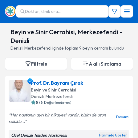
Doktor, klinik ara...
Beyin ve Sinir Cerrahisi, Merkezefendi -
Denizli
Denizli
Merkezefendi
içinde toplam
9
beyin cerrahı
bulundu
Filtrele
Akıllı Sıralama
Prof. Dr. Bayram Çırak
Beyin ve Sinir Cerrahisi
Denizli
,
Merkezefendi
5
(
6
Değerlendirme)
Her hastanın ayrı bir hikayesi vardır, bizim de uzun
Devamı
soluklu...
Özel Denizli Tekden Hastanesi
Haritada Göster