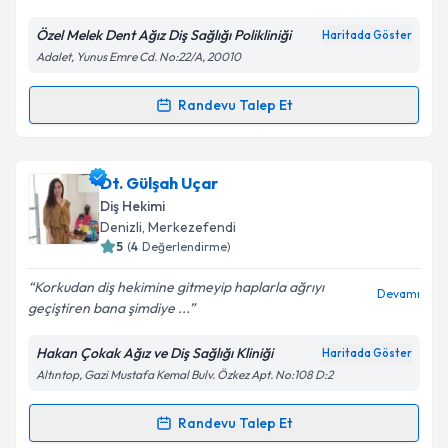
Özel Melek Dent Ağız Diş Sağlığı Polikliniği
Haritada Göster
Kişisel verilerimin işlenmesine ilişkin
Aydınlatma
Adalet, Yunus Emre Cd. No:22/A, 20010
Metni
'ni okudum ve kişisel verilerimin belirtilen
kapsamda işlenmesini kabul ediyorum.
Randevu Talep Et
Randevu Takvimi Talebi
Takvim Talebini Gönder
Dt. Melek Çoban Göçtü
için randevu takvimi talebi
Dt. Gülşah Uçar
oluşturun. Size bu uzmandan randevu almanız için bir
Diş Hekimi
takvim hazırlandığında e-posta ile bilgilendireceğiz.
Denizli
, Merkezefendi
5
(
4
Değerlendirme)
E-posta Adresiniz
Korkudan diş hekimine gitmeyip haplarla ağrıyı
Devamı
geçiştiren bana şimdiye ...
Hakan Çokak Ağız ve Diş Sağlığı Kliniği
Haritada Göster
Kişisel verilerimin işlenmesine ilişkin
Aydınlatma
Altıntop, Gazi Mustafa Kemal Bulv. Özkez Apt. No:108 D:2
Metni
'ni okudum ve kişisel verilerimin belirtilen
kapsamda işlenmesini kabul ediyorum.
Randevu Talep Et
Randevu Takvimi Talebi