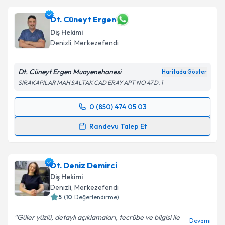
Dt. Cüneyt Ergen
Diş Hekimi
Denizli
, Merkezefendi
Dt. Cüneyt Ergen Muayenehanesi
Haritada Göster
SIRAKAPILAR MAH SALTAK CAD ERAY APT NO 47 D. 1
0 (850) 474 05 03
Randevu Takvimi Talebi
Randevu Talep Et
Dt. Cüneyt Ergen
için randevu takvimi talebi
oluşturun. Size bu uzmandan randevu almanız için bir
Dt. Deniz Demirci
takvim hazırlandığında e-posta ile bilgilendireceğiz.
Diş Hekimi
E-posta Adresiniz
Denizli
, Merkezefendi
5
(
10
Değerlendirme)
Güler yüzlü, detaylı açıklamaları, tecrübe ve bilgisi ile
Devamı