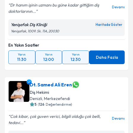
Dr hanım işinin uzmanı bu güne kadar gittiğim diş
Devamı
doktorlarının...
Yenişafak Diş Kliniği
Haritada Göster
Yenişafak, 1009. Sk. 11A, 20030
En Yakın Saatler
Yarın
Yarın
Yarın
Daha Fazla
11:30
12:00
12:30
Dt. Samed Ali Eren
Diş Hekimi
Denizli
, Merkezefendi
5
(
126
Değerlendirme)
Cok kibar, çok guven verici, bilgili olduğu çok belli,
Devamı
tedavi...