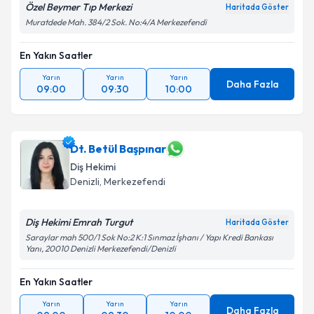
Özel Beymer Tıp Merkezi
Haritada Göster
Muratdede Mah. 384/2 Sok. No:4/A Merkezefendi
En Yakın Saatler
Yarın
Yarın
Yarın
Daha Fazla
09:00
09:30
10:00
Dt. Betül Başpınar
Diş Hekimi
Denizli
, Merkezefendi
Diş Hekimi Emrah Turgut
Haritada Göster
Saraylar mah 500/1 Sok No:2 K:1 Sınmaz İşhanı / Yapı Kredi Bankası
Yanı, 20010 Denizli Merkezefendi/Denizli
En Yakın Saatler
Yarın
Yarın
Yarın
Daha Fazla