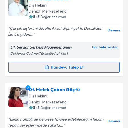
Size bu uzmandan randevu almanız için bir takvim
Takvim Talebini Gönder
Diş Hekimi
hazırlandığında e-posta ile bilgilendireceğiz.
Denizli
, Merkezefendi
5
(
3
Değerlendirme)
E-posta Adresiniz
Çarpık dişlerimi düzeltti iki süt dişimi çekti. Denizliden
Devamı
İzmire giden...
Dt. Serdar Serbest Muayenehanesi
Haritada Göster
Kişisel verilerimin işlenmesine ilişkin
Aydınlatma
Doktorlar Cad. no:7 Erikoğlu Apt. Kat 1
Metni
'ni okudum ve kişisel verilerimin belirtilen
kapsamda işlenmesini kabul ediyorum.
Randevu Talep Et
Randevu Takvimi Talebi
Takvim Talebini Gönder
Dt. Serdar Serbest
için randevu takvimi talebi
Dt. Melek Çoban Göçtü
oluşturun. Size bu uzmandan randevu almanız için bir
Diş Hekimi
takvim hazırlandığında e-posta ile bilgilendireceğiz.
Denizli
, Merkezefendi
5
(
3
Değerlendirme)
E-posta Adresiniz
Elinin hafifliği ile herkese tavsiye edebileceğim hekim
Devamı
tedavi süreçlerindede sabırla...