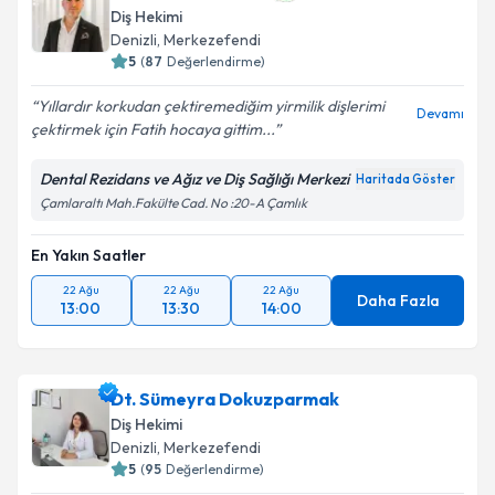
Diş Hekimi
Denizli
, Merkezefendi
5
(
87
Değerlendirme)
Yıllardır korkudan çektiremediğim yirmilik dişlerimi
Devamı
çektirmek için Fatih hocaya gittim...
Dental Rezidans ve Ağız ve Diş Sağlığı Merkezi
Haritada Göster
Çamlaraltı Mah.Fakülte Cad. No :20-A Çamlık
En Yakın Saatler
22 Ağu
22 Ağu
22 Ağu
Daha Fazla
13:00
13:30
14:00
Dt. Sümeyra Dokuzparmak
Diş Hekimi
Denizli
, Merkezefendi
5
(
95
Değerlendirme)