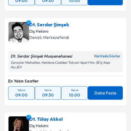
09:00
09:30
10:00
Dt. Serdar Şimşek
Diş Hekimi
Denizli
, Merkezefendi
Dt. Serdar Şimşek Muayenehanesi
Haritada Göster
Saraylar Mahallesi, Hastane Caddesi Tokcan Apart No: 38 İç Kapı
No:301
En Yakın Saatler
Yarın
Yarın
Yarın
Daha Fazla
09:00
09:30
10:00
Dt. Tülay Akkol
Diş Hekimi