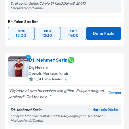
Sırakapılar, Saltak Cd. No:59 Kat:3 Daire:8, 20010
Merkezefendi/Denizli
En Yakın Saatler
Yarın
Yarın
Yarın
Daha Fazla
12:00
12:30
14:00
Dt. Mehmet Serin
Diş Hekimi
Denizli
, Merkezefendi
5
(
31
Değerlendirme)
Dişimde oluşan hassasiyet için gittim. Eskiyen dolgum
Devamı
yenilendi. Doktor bey...
Dt. Mehmet Serin
Haritada Göster
Saraylar Mahallesi Saltak Caddesi Kayaoğlu İşhanı No:19 Kat:2
Merkezefendi/Denizli