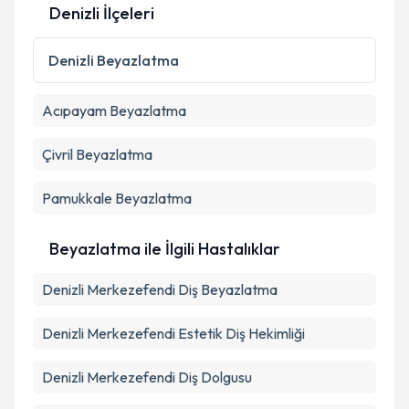
Denizli İlçeleri
Kişisel verilerimin işlenmesine ilişkin
Aydınlatma
Metni
'ni okudum ve kişisel verilerimin belirtilen
Denizli
Beyazlatma
kapsamda işlenmesini kabul ediyorum.
Acıpayam
Beyazlatma
Takvim Talebini Gönder
Çivril
Beyazlatma
Pamukkale
Beyazlatma
Beyazlatma ile İlgili Hastalıklar
Denizli Merkezefendi Diş Beyazlatma
Denizli Merkezefendi Estetik Diş Hekimliği
Denizli Merkezefendi Diş Dolgusu