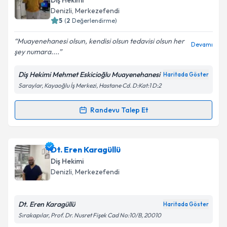
Diş Hekimi
için bir takvim hazırlandığında e-posta ile
Denizli
, Merkezefendi
bilgilendireceğiz.
5
(
2
Değerlendirme)
E-posta Adresiniz
Muayenehanesi olsun, kendisi olsun tedavisi olsun her
Devamı
şey numara....
Diş Hekimi Mehmet Eskicioğlu Muayenehanesi
Haritada Göster
Saraylar, Kayaoğlu İş Merkezi, Hastane Cd. D:Kat:1 D:2
Kişisel verilerimin işlenmesine ilişkin
Aydınlatma
Metni
'ni okudum ve kişisel verilerimin belirtilen
kapsamda işlenmesini kabul ediyorum.
Randevu Talep Et
Randevu Takvimi Talebi
Takvim Talebini Gönder
Dt. Mehmet Eskicioğlu
için randevu takvimi talebi
Dt. Eren Karagüllü
oluşturun. Size bu uzmandan randevu almanız için bir
Diş Hekimi
takvim hazırlandığında e-posta ile bilgilendireceğiz.
Denizli
, Merkezefendi
E-posta Adresiniz
Dt. Eren Karagüllü
Haritada Göster
Sırakapılar, Prof. Dr. Nusret Fişek Cad No:10/B, 20010