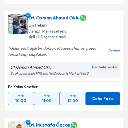
Dt. Osman Ahmed Oklu
Diş Hekimi
Denizli
, Merkezefendi
5
(
9
Değerlendirme)
Güler yüzlü ilgili bir doktor. Muayenehanesi gayet
Devamı
temiz kolay ulaşılabilir.
Dt.Osman Ahmed Oklu
Haritada Göster
Sırakapılar mah 1778 sok No:2 Mizan İş Merkezi Kat 3
En Yakın Saatler
Yarın
Yarın
Yarın
Daha Fazla
10:00
11:00
12:00
Dt. Mustafa Özcan