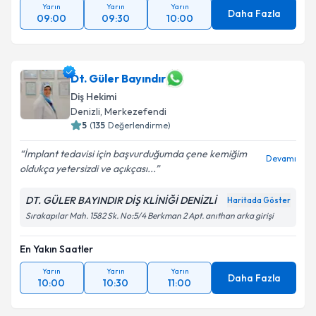
Yarın
Yarın
Yarın
Daha Fazla
09:00
09:30
10:00
Dt. Güler Bayındır
Diş Hekimi
Denizli
, Merkezefendi
5
(
135
Değerlendirme)
İmplant tedavisi için başvurduğumda çene kemiğim
Devamı
oldukça yetersizdi ve açıkçası...
DT. GÜLER BAYINDIR DİŞ KLİNİĞİ DENİZLİ
Haritada Göster
Sırakapılar Mah. 1582 Sk. No:5/4 Berkman 2 Apt. anıthan arka girişi
En Yakın Saatler
Yarın
Yarın
Yarın
Daha Fazla
10:00
10:30
11:00