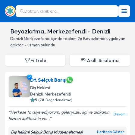
Doktor, klinik ara...
Beyazlatma, Merkezefendi - Denizli
Denizli
Merkezefendi
içinde toplam
26
Beyazlatma
uygulayan
doktor - uzman bulundu
Filtrele
Akıllı Sıralama
Dt. Selçuk Barış
Diş Hekimi
Denizli
, Merkezefendi
5
(
78
Değerlendirme)
Herkese tavsiye ediyorum, güleryüzlü, ilgi ve alakanın,
Devamı
hizmet kalitesinin ve...
Diş hekimi Selçuk Barış Muayenehanesi
Haritada Göster