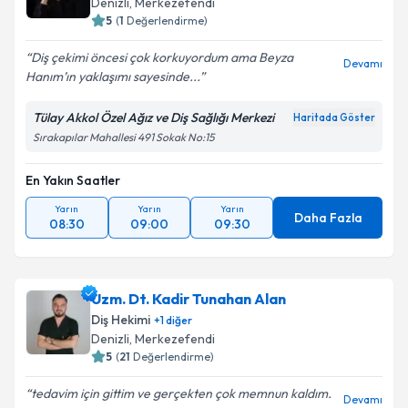
Denizli
, Merkezefendi
5
(
1
Değerlendirme)
Diş çekimi öncesi çok korkuyordum ama Beyza
Devamı
Hanım’ın yaklaşımı sayesinde...
Tülay Akkol Özel Ağız ve Diş Sağlığı Merkezi
Haritada Göster
Sırakapılar Mahallesi 491 Sokak No:15
En Yakın Saatler
Yarın
Yarın
Yarın
Daha Fazla
08:30
09:00
09:30
Uzm. Dt. Kadir Tunahan Alan
Diş Hekimi
+
1
diğer
Denizli
, Merkezefendi
5
(
21
Değerlendirme)
tedavim için gittim ve gerçekten çok memnun kaldım.
Devamı