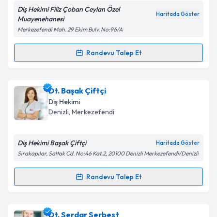
Diş Hekimi Filiz Çoban Ceylan Özel
Haritada Göster
Muayenehanesi
Merkezefendi Mah. 29 Ekim Bulv. No:96/A
Kişisel verilerimin işlenmesine ilişkin
Aydınlatma
Metni
'ni okudum ve kişisel verilerimin belirtilen
Randevu Talep Et
Randevu Takvimi Talebi
kapsamda işlenmesini kabul ediyorum.
Dt. Filiz Çoban Ceylan
için randevu takvimi talebi
Dt. Başak Çiftçi
Takvim Talebini Gönder
oluşturun. Size bu uzmandan randevu almanız için bir
Diş Hekimi
takvim hazırlandığında e-posta ile bilgilendireceğiz.
Denizli
, Merkezefendi
E-posta Adresiniz
Diş Hekimi Başak Çiftçi
Haritada Göster
Sırakapılar, Saltak Cd. No:46 Kat.2, 20100 Denizli Merkezefendi/Denizli
Kişisel verilerimin işlenmesine ilişkin
Aydınlatma
Randevu Talep Et
Randevu Takvimi Talebi
Metni
'ni okudum ve kişisel verilerimin belirtilen
kapsamda işlenmesini kabul ediyorum.
Dt. Başak Çiftçi
için randevu takvimi talebi oluşturun.
Dt. Serdar Serbest