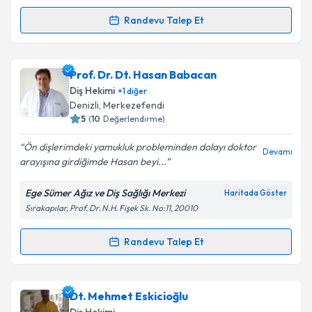
Takvim Talebini Gönder
Randevu Talep Et
Randevu Takvimi Talebi
Dt. Fethi Bayar
için randevu takvimi talebi oluşturun.
Prof. Dr. Dt. Hasan Babacan
Size bu uzmandan randevu almanız için bir takvim
Diş Hekimi
+
1
diğer
hazırlandığında e-posta ile bilgilendireceğiz.
Denizli
, Merkezefendi
5
(
10
Değerlendirme)
E-posta Adresiniz
Ön dişlerimdeki yamukluk probleminden dolayı doktor
Devamı
arayışına girdiğimde Hasan beyi...
Ege Sümer Ağız ve Diş Sağlığı Merkezi
Haritada Göster
Kişisel verilerimin işlenmesine ilişkin
Aydınlatma
Sırakapılar, Prof. Dr. N.H. Fişek Sk. No:11, 20010
Metni
'ni okudum ve kişisel verilerimin belirtilen
kapsamda işlenmesini kabul ediyorum.
Randevu Talep Et
Randevu Takvimi Talebi
Takvim Talebini Gönder
Prof. Dr. Dt. Hasan Babacan
için randevu takvimi
Dt. Mehmet Eskicioğlu
talebi oluşturun. Size bu uzmandan randevu almanız