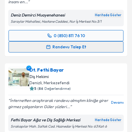
insanı en...
Kişisel verilerimin işlenmesine ilişkin
Aydınlatma
Metni
'ni okudum ve kişisel verilerimin belirtilen
Deniz Demirci Muayenehanesi
Haritada Göster
kapsamda işlenmesini kabul ediyorum.
Saraylar Mahallesi, Hastane Caddesi, Nur İş Merkezi No:3/1
Takvim Talebini Gönder
0 (850) 811 76 10
Randevu Takvimi Talebi
Randevu Talep Et
Dt. Deniz Demirci
için randevu takvimi talebi
oluşturun. Size bu uzmandan randevu almanız için bir
Dt. Fethi Bayar
takvim hazırlandığında e-posta ile bilgilendireceğiz.
Diş Hekimi
E-posta Adresiniz
Denizli
, Merkezefendi
5
(
86
Değerlendirme)
İnternetten araştırarak randevu almıştım kliniğe girer
Devamı
girmez çalışanların Güler yüzleri...
Kişisel verilerimin işlenmesine ilişkin
Aydınlatma
Metni
'ni okudum ve kişisel verilerimin belirtilen
Fethi Bayar Ağız ve Diş Sağlığı Merkezi
Haritada Göster
kapsamda işlenmesini kabul ediyorum.
Sırakapılar Mah. Saltak Cad. Haznedar İş Merkezi No: 63 Kat: 6