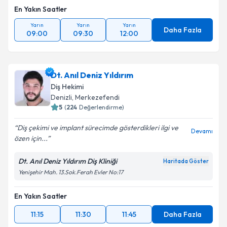
En Yakın Saatler
Yarın
Yarın
Yarın
Daha Fazla
09:00
09:30
12:00
Dt. Anıl Deniz Yıldırım
Diş Hekimi
Denizli
, Merkezefendi
5
(
224
Değerlendirme)
Diş çekimi ve implant sürecimde gösterdikleri ilgi ve
Devamı
özen için...
Dt. Anıl Deniz Yıldırım Diş Kliniği
Haritada Göster
Yenişehir Mah. 13.Sok.Ferah Evler No:17
En Yakın Saatler
11:15
11:30
11:45
Daha Fazla