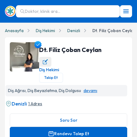
Doktor, klinik ara...
Anasayfa
Diş Hekimi
Denizli
Dt. Filiz Çoban Ceylan
Dt. Filiz Çoban Ceylan
Diş Hekimi
Dt. Filiz Çoban Ceylan Profil Fotoğrafı
Takip Et
Diş Ağrısı, Diş Beyazlatma, Diş Dolgusu
devamı
Denizli
1 Adres
Soru Sor
Randevu Talep Et