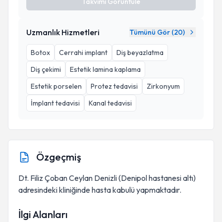
Takvimi Görüntüle
Uzmanlık Hizmetleri
Tümünü Gör (
20
)
Botox
Cerrahi implant
Diş beyazlatma
Diş çekimi
Estetik lamina kaplama
Estetik porselen
Protez tedavisi
Zirkonyum
İmplant tedavisi
Kanal tedavisi
Özgeçmiş
Dt. Filiz Çoban Ceylan Denizli (Denipol hastanesi altı)
adresindeki kliniğinde hasta kabulü yapmaktadır.
İlgi Alanları