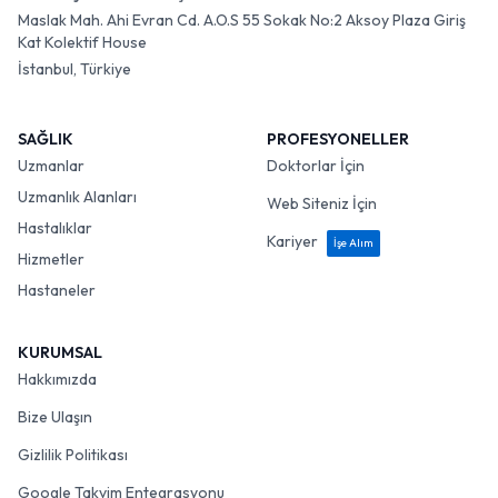
Maslak Mah. Ahi Evran Cd. A.O.S 55 Sokak No:2 Aksoy Plaza Giriş
Kat Kolektif House
İstanbul, Türkiye
SAĞLIK
PROFESYONELLER
Uzmanlar
Doktorlar İçin
Uzmanlık Alanları
Web Siteniz İçin
Hastalıklar
Kariyer
İşe Alım
Hizmetler
Hastaneler
KURUMSAL
Hakkımızda
Bize Ulaşın
Gizlilik Politikası
Google Takvim Entegrasyonu