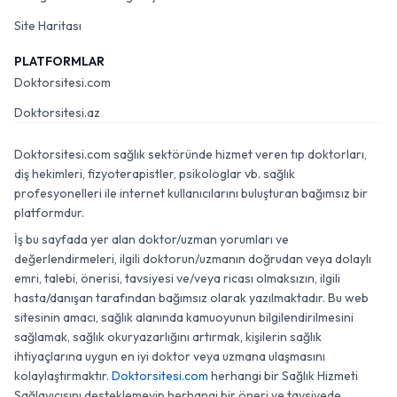
Site Haritası
PLATFORMLAR
Doktorsitesi.com
Doktorsitesi.az
Doktorsitesi.com sağlık sektöründe hizmet veren tıp doktorları,
diş hekimleri, fizyoterapistler, psikologlar vb. sağlık
profesyonelleri ile internet kullanıcılarını buluşturan bağımsız bir
platformdur.
İş bu sayfada yer alan doktor/uzman yorumları ve
değerlendirmeleri, ilgili doktorun/uzmanın doğrudan veya dolaylı
emri, talebi, önerisi, tavsiyesi ve/veya ricası olmaksızın, ilgili
hasta/danışan tarafından bağımsız olarak yazılmaktadır. Bu web
sitesinin amacı, sağlık alanında kamuoyunun bilgilendirilmesini
sağlamak, sağlık okuryazarlığını artırmak, kişilerin sağlık
ihtiyaçlarına uygun en iyi doktor veya uzmana ulaşmasını
kolaylaştırmaktır.
Doktorsitesi.com
herhangi bir Sağlık Hizmeti
Sağlayıcısını desteklemeyip herhangi bir öneri ve tavsiyede