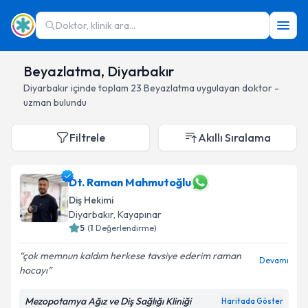
Doktor, klinik ara...
Beyazlatma, Diyarbakır
Diyarbakır
içinde toplam
23
Beyazlatma
uygulayan doktor -
uzman bulundu
Filtrele
Akıllı Sıralama
Dt. Raman Mahmutoğlu
Diş Hekimi
Diyarbakır
, Kayapınar
5
(
1
Değerlendirme)
çok memnun kaldım herkese tavsiye ederim raman
Devamı
hocayı
Mezopotamya Ağız ve Diş Sağlığı Kliniği
Haritada Göster