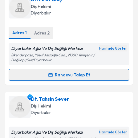
Size bu uzmandan randevu almanız için bir takvim
Takvim Talebini Gönder
Diş Hekimi
hazırlandığında e-posta ile bilgilendireceğiz.
Diyarbakır
E-posta Adresiniz
Adres
1
Adres
2
Dıyarbakir Ağiz Ve Dış Sağliği Merkezı
Haritada Göster
Kişisel verilerimin işlenmesine ilişkin
Aydınlatma
İskenderpaşa, Yusuf Azizoğlu Cad., 21300 Yenişehir /
Metni
'ni okudum ve kişisel verilerimin belirtilen
Dağkapı/Sur/Diyarbakır
kapsamda işlenmesini kabul ediyorum.
Randevu Talep Et
Randevu Takvimi Talebi
Takvim Talebini Gönder
Dt. Fırat Ulaş
için randevu takvimi talebi oluşturun.
Dt. Tahsin Sever
Size bu uzmandan randevu almanız için bir takvim
Diş Hekimi
hazırlandığında e-posta ile bilgilendireceğiz.
Diyarbakır
E-posta Adresiniz
Dıyarbakir Ağiz Ve Dış Sağliği Merkezı
Haritada Göster