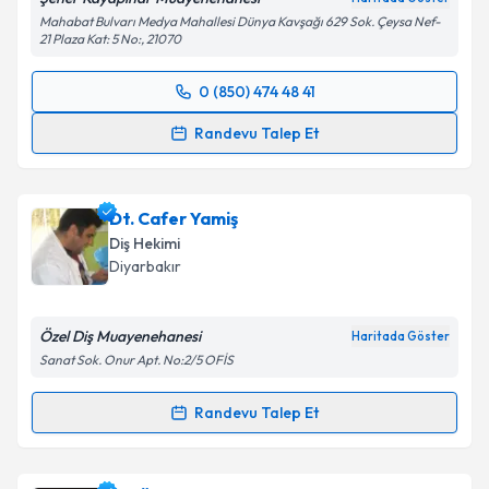
Mahabat Bulvarı Medya Mahallesi Dünya Kavşağı 629 Sok. Çeysa Nef-
21 Plaza Kat: 5 No:, 21070
0 (850) 474 48 41
Randevu Takvimi Talebi
Randevu Talep Et
Dr. Dt. Şener Kayapınar
için randevu takvimi talebi
oluşturun. Size bu uzmandan randevu almanız için bir
Dt. Cafer Yamiş
takvim hazırlandığında e-posta ile bilgilendireceğiz.
Diş Hekimi
E-posta Adresiniz
Diyarbakır
Özel Diş Muayenehanesi
Haritada Göster
Sanat Sok. Onur Apt. No:2/5 OFİS
Kişisel verilerimin işlenmesine ilişkin
Aydınlatma
Metni
'ni okudum ve kişisel verilerimin belirtilen
Randevu Talep Et
kapsamda işlenmesini kabul ediyorum.
Randevu Takvimi Talebi
Takvim Talebini Gönder