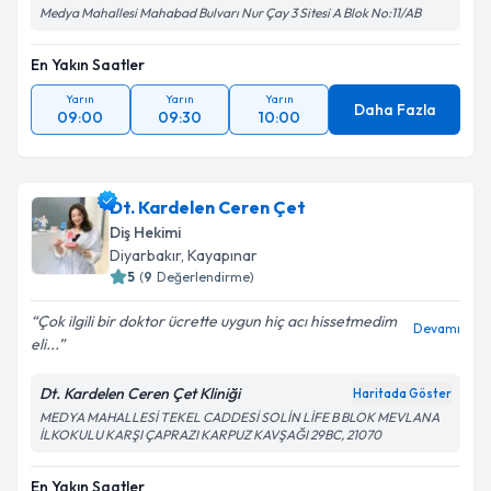
Medya Mahallesi Mahabad Bulvarı Nur Çay 3 Sitesi A Blok No:11/AB
En Yakın Saatler
Yarın
Yarın
Yarın
Daha Fazla
09:00
09:30
10:00
Dt. Kardelen Ceren Çet
Diş Hekimi
Diyarbakır
, Kayapınar
5
(
9
Değerlendirme)
Çok ilgili bir doktor ücrette uygun hiç acı hissetmedim
Devamı
eli...
Dt. Kardelen Ceren Çet Kliniği
Haritada Göster
MEDYA MAHALLESİ TEKEL CADDESİ SOLİN LİFE B BLOK MEVLANA
İLKOKULU KARŞI ÇAPRAZI KARPUZ KAVŞAĞI 29BC, 21070
En Yakın Saatler