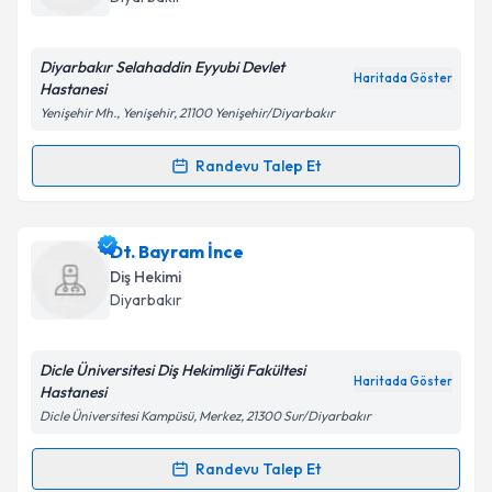
E-posta Adresiniz
Diyarbakır Selahaddin Eyyubi Devlet
Haritada Göster
Hastanesi
Yenişehir Mh., Yenişehir, 21100 Yenişehir/Diyarbakır
Kişisel verilerimin işlenmesine ilişkin
Aydınlatma
Metni
'ni okudum ve kişisel verilerimin belirtilen
Randevu Talep Et
Randevu Takvimi Talebi
kapsamda işlenmesini kabul ediyorum.
Dt. Hüseyin Tort
için randevu takvimi talebi oluşturun.
Dt. Bayram İnce
Takvim Talebini Gönder
Size bu uzmandan randevu almanız için bir takvim
Diş Hekimi
hazırlandığında e-posta ile bilgilendireceğiz.
Diyarbakır
E-posta Adresiniz
Dicle Üniversitesi Diş Hekimliği Fakültesi
Haritada Göster
Hastanesi
Dicle Üniversitesi Kampüsü, Merkez, 21300 Sur/Diyarbakır
Kişisel verilerimin işlenmesine ilişkin
Aydınlatma
Metni
'ni okudum ve kişisel verilerimin belirtilen
Randevu Talep Et
Randevu Takvimi Talebi
kapsamda işlenmesini kabul ediyorum.