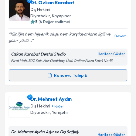
Dt. Cafer Yamiş
için randevu takvimi talebi oluşturun.
Dt. Özkan Karabat
Size bu uzmandan randevu almanız için bir takvim
Diş Hekimi
hazırlandığında e-posta ile bilgilendireceğiz.
Diyarbakır
, Kayapınar
5
(
4
Değerlendirme)
E-posta Adresiniz
Kliniğin hem hijyenik oluşu hem karşılayanların ilgili ve
Devamı
güler yüzlü...
Özkan Karabat Dental Studio
Haritada Göster
Kişisel verilerimin işlenmesine ilişkin
Aydınlatma
Fırat Mah. 507. Sok. Nur Ocakbaşı Üstü Online Plaza Kat:4 No:13
Metni
'ni okudum ve kişisel verilerimin belirtilen
kapsamda işlenmesini kabul ediyorum.
Randevu Talep Et
Randevu Takvimi Talebi
Takvim Talebini Gönder
Dt. Özkan Karabat
için randevu takvimi talebi
Dr. Mehmet Aydın
oluşturun. Size bu uzmandan randevu almanız için bir
Diş Hekimi
+
1
diğer
takvim hazırlandığında e-posta ile bilgilendireceğiz.
Diyarbakır
, Yenişehir
E-posta Adresiniz
Dr. Mehmet Aydın Ağız ve Diş Sağlığı
Haritada Göster