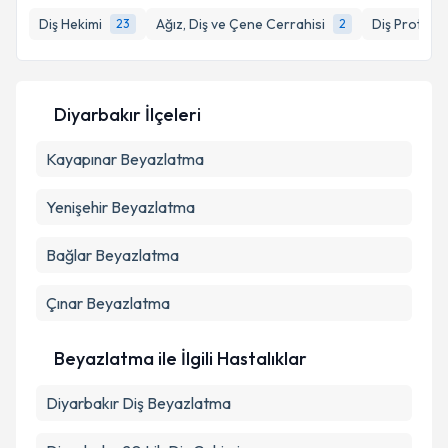
bilgilendireceğiz.
Diş Hekimi
Ağız, Diş ve Çene Cerrahisi
Diş Protez 
23
2
E-posta Adresiniz
Diyarbakır İlçeleri
Kayapınar
Kişisel verilerimin işlenmesine ilişkin
Beyazlatma
Aydınlatma
Metni
'ni okudum ve kişisel verilerimin belirtilen
kapsamda işlenmesini kabul ediyorum.
Yenişehir
Beyazlatma
Bağlar
Beyazlatma
Takvim Talebini Gönder
Çınar
Beyazlatma
Beyazlatma ile İlgili Hastalıklar
Diyarbakır Diş Beyazlatma