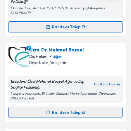
Polikliniği
Ekinciler Cad. Arif Apt. 16/3 (Ofis İş Bankası Karşısı) Yenişehir /
DİYARBAKIR
Kişisel verilerimin işlenmesine ilişkin
Aydınlatma
Metni
'ni okudum ve kişisel verilerimin belirtilen
Randevu Talep Et
kapsamda işlenmesini kabul ediyorum.
Randevu Takvimi Talebi
Takvim Talebini Gönder
Dr. Mehmet Aydın
için randevu takvimi talebi
Uzm. Dr. Mehmet Bozyel
oluşturun. Size bu uzmandan randevu almanız için bir
Diş Hekimi
+
1
diğer
takvim hazırlandığında e-posta ile bilgilendireceğiz.
Diyarbakır
, Yenişehir
E-posta Adresiniz
Estedent Özel Mehmet Bozyel Ağız ve Diş
Haritada Göster
Sağlığı Polikliniği
Yenişehir Mahallesi, Ekinciler Caddesi, Merve Apartmanı ,Diyarbakır,
21100 Diyarbakır
Kişisel verilerimin işlenmesine ilişkin
Aydınlatma
Metni
'ni okudum ve kişisel verilerimin belirtilen
Randevu Talep Et
kapsamda işlenmesini kabul ediyorum.
Randevu Takvimi Talebi