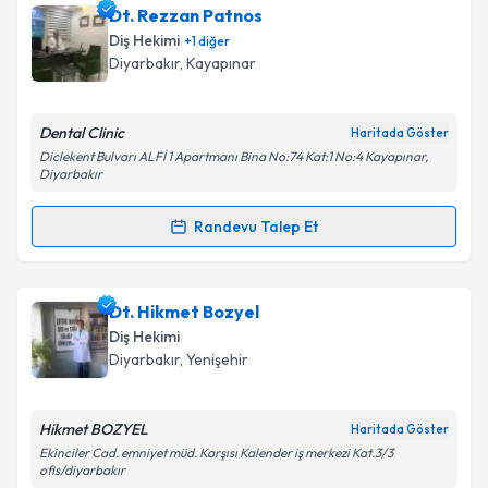
Takvim Talebini Gönder
Uzm. Dr. Mehmet Bozyel
için randevu takvimi talebi
Dt. Rezzan Patnos
oluşturun. Size bu uzmandan randevu almanız için bir
Diş Hekimi
+
1
diğer
takvim hazırlandığında e-posta ile bilgilendireceğiz.
Diyarbakır
, Kayapınar
E-posta Adresiniz
Dental Clinic
Haritada Göster
Diclekent Bulvarı ALFİ 1 Apartmanı Bina No:74 Kat:1 No:4 Kayapınar,
Diyarbakır
Kişisel verilerimin işlenmesine ilişkin
Aydınlatma
Randevu Talep Et
Metni
'ni okudum ve kişisel verilerimin belirtilen
Randevu Takvimi Talebi
kapsamda işlenmesini kabul ediyorum.
Dt. Rezzan Patnos
için randevu takvimi talebi
Dt. Hikmet Bozyel
Takvim Talebini Gönder
oluşturun. Size bu uzmandan randevu almanız için bir
Diş Hekimi
takvim hazırlandığında e-posta ile bilgilendireceğiz.
Diyarbakır
, Yenişehir
E-posta Adresiniz
Hikmet BOZYEL
Haritada Göster
Ekinciler Cad. emniyet müd. Karşısı Kalender iş merkezi Kat.3/3
ofis/diyarbakır