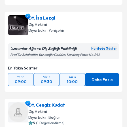
Dt. İsa Lezgi
Diş Hekimi
Diyarbakır
, Yenişehir
Uzmanlar Ağız ve Diş Sağlığı Polikliniği
Haritada Göster
Prof Dr Selahattin Yazıcıoğlu Caddesi Karakoç Plaza No:24A
En Yakın Saatler
Yarın
Yarın
Yarın
Daha Fazla
09:00
09:30
10:00
Dt. Cengiz Kudat
Diş Hekimi
Diyarbakır
, Bağlar
5
(
1
Değerlendirme)