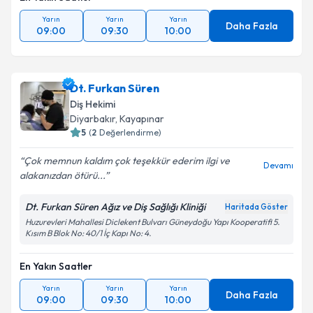
Yarın
Yarın
Yarın
Daha Fazla
09:00
09:30
10:00
Dt. Furkan Süren
Diş Hekimi
Diyarbakır
, Kayapınar
5
(
2
Değerlendirme)
Çok memnun kaldım çok teşekkür ederim ilgi ve
Devamı
alakanızdan ötürü...
Dt. Furkan Süren Ağız ve Diş Sağlığı Kliniği
Haritada Göster
Huzurevleri Mahallesi Diclekent Bulvarı Güneydoğu Yapı Kooperatifi 5.
Kısım B Blok No: 40/1 İç Kapı No: 4.
En Yakın Saatler
Yarın
Yarın
Yarın
Daha Fazla
09:00
09:30
10:00