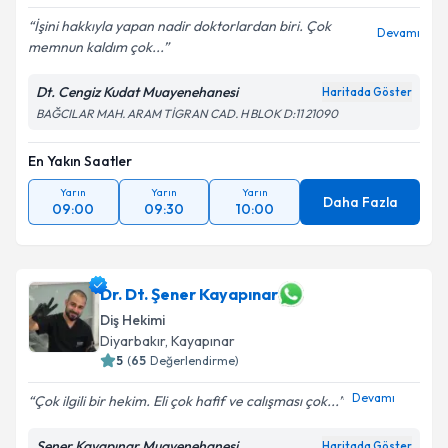
İşini hakkıyla yapan nadir doktorlardan biri. Çok
Devamı
memnun kaldım çok...
Dt. Cengiz Kudat Muayenehanesi
Haritada Göster
BAĞCILAR MAH. ARAM TİGRAN CAD. H BLOK D:11 21090
En Yakın Saatler
Yarın
Yarın
Yarın
Daha Fazla
09:00
09:30
10:00
Dr. Dt. Şener Kayapınar
Diş Hekimi
Diyarbakır
, Kayapınar
5
(
65
Değerlendirme)
Devamı
Çok ilgili bir hekim. Eli çok hafif ve calışması çok...
Şener Kayapınar Muayenehanesi
Haritada Göster