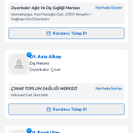
Dıyarbakir Ağiz Ve Dış Sağliği Merkezı
Haritada Göster
İskenderpaşa, Yusuf Azizoğlu Cad., 21300 Yenişehir /
Dağkapı/Sur/Diyarbakır
Kişisel verilerimin işlenmesine ilişkin
Aydınlatma
Randevu Talep Et
Metni
'ni okudum ve kişisel verilerimin belirtilen
Randevu Takvimi Talebi
kapsamda işlenmesini kabul ediyorum.
Dt. Şifa Güneş
için randevu takvimi talebi oluşturun.
Dt. Aziz Alkay
Takvim Talebini Gönder
Size bu uzmandan randevu almanız için bir takvim
Diş Hekimi
hazırlandığında e-posta ile bilgilendireceğiz.
Diyarbakır
, Çınar
E-posta Adresiniz
ÇINAR TOPLUM SAĞLIĞI MERKEZİ
Haritada Göster
Hükümet Cad. Gazi Mah.
Kişisel verilerimin işlenmesine ilişkin
Aydınlatma
Randevu Talep Et
Randevu Takvimi Talebi
Metni
'ni okudum ve kişisel verilerimin belirtilen
kapsamda işlenmesini kabul ediyorum.
Dt. Aziz Alkay
için randevu takvimi talebi oluşturun.
Dt. Fırat Ulaş