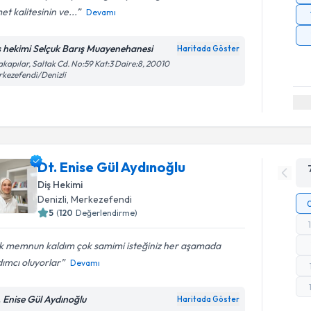
et kalitesinin ve...
Devamı
ş hekimi Selçuk Barış Muayenehanesi
Haritada Göster
akapılar, Saltak Cd. No:59 Kat:3 Daire:8, 20010
kezefendi/Denizli
Dt. Enise Gül Aydınoğlu
Diş Hekimi
Denizli
, Merkezefendi
5
(
120
Değerlendirme)
k memnun kaldım çok samimi isteğiniz her aşamada
ımcı oluyorlar
Devamı
. Enise Gül Aydınoğlu
Haritada Göster