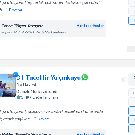
k profesyonel hiç zorluk çekmedim tedavim çok rahat
i...
Devamı
. Zehra Gülşen Yavaşlar
Haritada Göster
akapılar Mah. 492 Sok. No:5 Merkezefendi
Dt. Tacettin Yalçınkaya
Diş Hekimi
Denizli
, Merkezefendi
5
(
197
Değerlendirme)
 profesyonel, açıklayıcı ve tedavi olasılıkları konusunda
ş aralık sağlıyor....
Devamı
ş Hekimi Tacettin Yalçınkaya
Haritada Göster