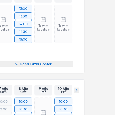
13:00
13:30
14:00
Takvim
Takvim
Takvim
palıdır
kapalıdır
kapalıdır
14:30
15:00
Daha Fazla Göster
7 Ağu
8 Ağu
9 Ağu
10 Ağu
Cum
Cmt
Paz
Pzt
10:00
10:00
10:00
12:00
10:30
10:30