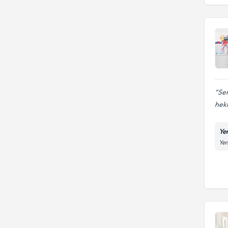
Gazi Üniversitesi Diş Hekimliği
Fakültesi
Sem
hek
Yen
Yen