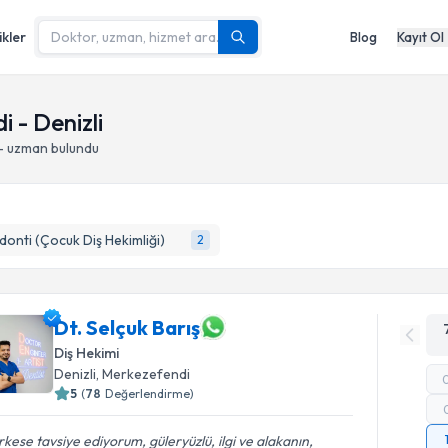
ikler
Blog
Kayıt Ol
 - Denizli
 - uzman bulundu
onti (Çocuk Diş Hekimliği)
2
Dt. Selçuk Barış
Diş Hekimi
Denizli
, Merkezefendi
5
(
78
Değerlendirme)
kese tavsiye ediyorum, güleryüzlü, ilgi ve alakanın,