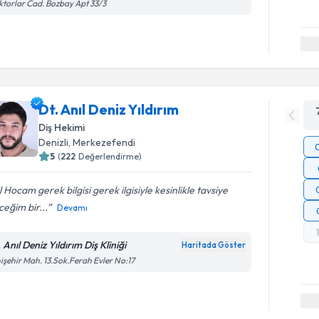
torlar Cad. Bozbay Apt 33/3
Dt. Anıl Deniz Yıldırım
Diş Hekimi
Denizli
, Merkezefendi
5
(
222
Değerlendirme)
l Hocam gerek bilgisi gerek ilgisiyle kesinlikle tavsiye
eğim bir...
Devamı
 Anıl Deniz Yıldırım Diş Kliniği
Haritada Göster
işehir Mah. 13.Sok.Ferah Evler No:17