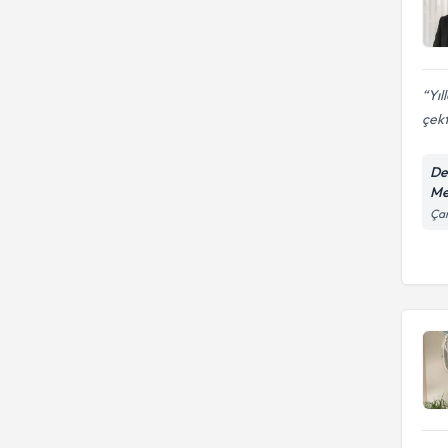
Yıl
çekt
De
Me
Çam