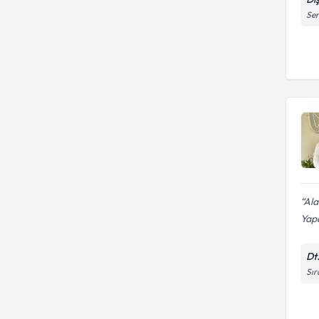
Ser
Ala
Yapa
Dt
Sır