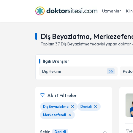
Uzmanlar
Klin
Diş Beyazlatma, Merkezefendi
Toplam
37
Diş Beyazlatma
tedavisi yapan doktor
İlgili Branşlar
Diş Hekimi
Pedod
36
Aktif Filtreler
Diş Beyazlatma
Denizli
Merkezefendi
Her
Şehir
Denizli