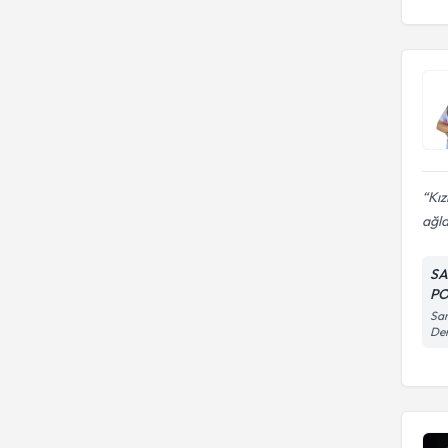
Kız
ağl
SA
PO
Sar
Den