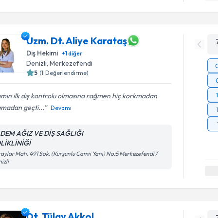
Uzm. Dt. Aliye Karataş
Diş Hekimi
+
1
diğer
Denizli
, Merkezefendi
5
(
1
Değerlendirme)
ımın ilk dış kontrolu olmasına rağmen hiç korkmadan
amadan geçti...
Devamı
DEM AĞIZ VE DİŞ SAĞLIĞI
LİKLİNİĞİ
aylar Mah. 491 Sok. (Kurşunlu Camii Yanı) No:5 Merkezefendi /
izli
Dt. Tülay Akkol