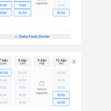
kapalıdır
11:00
11:30
11:00
11:30
12:00
12:00
Daha Fazla Göster
7 Ağu
8 Ağu
9 Ağu
10 Ağu
Cum
Cmt
Paz
Pzt
09:00
09:00
09:00
10:00
10:30
11:00
11:30
11:30
12:00
Takvim
kapalıdır
12:30
12:30
13:30
14:00
13:30
14:30