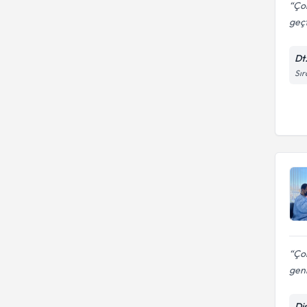
Ço
geçt
Dt
Sır
Çok
geni
Di