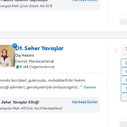
vergazi Mah. Çınar Sokak. No:10/B
Dt. Seher Yavaşlar
Diş Hekimi
Denizli
, Merkezefendi
5
(
65
Değerlendirme)
nında tecrübeli. guleryuzlu, muhabbetli bir hekim.
cağı işlemleri, gerekçeleriyle anlayacaginiz...
Devamı
. Seher Yavaşlar Kliniği
Haritada Göster
akapılar Mah. 492 Sok. No:5 Merkezefendi