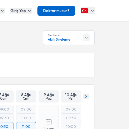
Giriş Yap
Doktor musun?
Sıralama
Akıllı Sıralama
7 Ağu
8 Ağu
9 Ağu
10 Ağu
Cum
Cmt
Paz
Pzt
09:00
09:00
09:00
09:30
10:00
09:30
10:30
11:00
10:00
Takvim