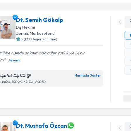
Dt. Semih Gökalp
Diş Hekimi
Denizli
, Merkezefendi
5
(
122
Değerlendirme)
ihbey işinde anlatımında güler yüzlülüyle iyi bir
im
Devamı
işafak Diş Kliniği
Haritada Göster
işafak, 1009/1. Sk. 11A, 20030
Dt. Mustafa Özcan