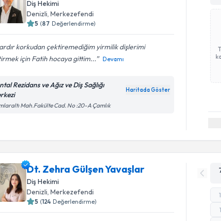
Diş Hekimi
Denizli
, Merkezefendi
5
(
87
Değerlendirme)
lardır korkudan çektiremediğim yirmilik dişlerimi
ka
irmek için Fatih hocaya gittim...
Devamı
ntal Rezidans ve Ağız ve Diş Sağlığı
Haritada Göster
rkezi
laraltı Mah.Fakülte Cad. No :20-A Çamlık
Dt. Zehra Gülşen Yavaşlar
Diş Hekimi
Denizli
, Merkezefendi
5
(
124
Değerlendirme)