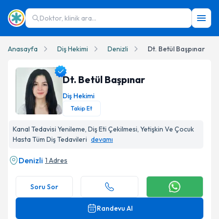
Doktor, klinik ara...
Anasayfa
Diş Hekimi
Denizli
Dt. Betül Başpınar
Dt. Betül Başpınar
Diş Hekimi
Takip Et
Dt. Betül Başpınar Profil Fotoğrafı
Kanal Tedavisi Yenileme, Diş Eti Çekilmesi, Yetişkin Ve Çocuk
Hasta Tüm Diş Tedavileri
devamı
Denizli
1 Adres
Soru Sor
Randevu Al