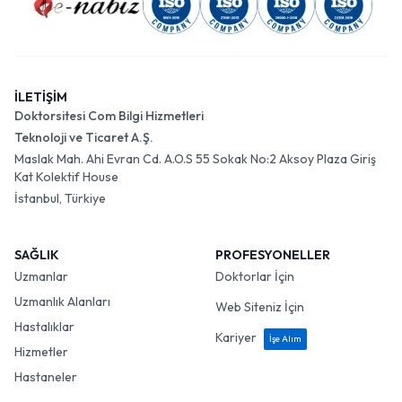
İLETİŞİM
Doktorsitesi Com Bilgi Hizmetleri
Teknoloji ve Ticaret A.Ş.
Maslak Mah. Ahi Evran Cd. A.O.S 55 Sokak No:2 Aksoy Plaza Giriş
Kat Kolektif House
İstanbul, Türkiye
SAĞLIK
PROFESYONELLER
Uzmanlar
Doktorlar İçin
Uzmanlık Alanları
Web Siteniz İçin
Hastalıklar
Kariyer
İşe Alım
Hizmetler
Hastaneler