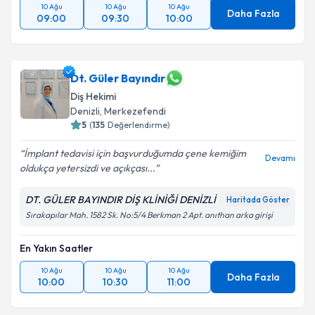
10 Ağu
10 Ağu
10 Ağu
Daha Fazla
09:00
09:30
10:00
Dt. Güler Bayındır
Diş Hekimi
Denizli
, Merkezefendi
5
(
135
Değerlendirme)
İmplant tedavisi için başvurduğumda çene kemiğim
Devamı
oldukça yetersizdi ve açıkçası...
DT. GÜLER BAYINDIR DİŞ KLİNİĞİ DENİZLİ
Haritada Göster
Sırakapılar Mah. 1582 Sk. No:5/4 Berkman 2 Apt. anıthan arka girişi
En Yakın Saatler
10 Ağu
10 Ağu
10 Ağu
Daha Fazla
10:00
10:30
11:00