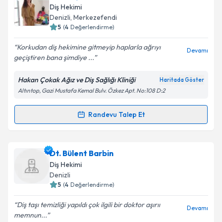
oluşturun. Size bu uzmandan randevu almanız için bir
Diş Hekimi
takvim hazırlandığında e-posta ile bilgilendireceğiz.
Denizli
, Merkezefendi
5
(
4
Değerlendirme)
E-posta Adresiniz
Korkudan diş hekimine gitmeyip haplarla ağrıyı
Devamı
geçiştiren bana şimdiye ...
Hakan Çokak Ağız ve Diş Sağlığı Kliniği
Haritada Göster
Kişisel verilerimin işlenmesine ilişkin
Aydınlatma
Altıntop, Gazi Mustafa Kemal Bulv. Özkez Apt. No:108 D:2
Metni
'ni okudum ve kişisel verilerimin belirtilen
kapsamda işlenmesini kabul ediyorum.
Randevu Talep Et
Randevu Takvimi Talebi
Takvim Talebini Gönder
Dt. Gülşah Uçar
için randevu takvimi talebi oluşturun.
Dt. Bülent Barbin
Size bu uzmandan randevu almanız için bir takvim
Diş Hekimi
hazırlandığında e-posta ile bilgilendireceğiz.
Denizli
5
(
4
Değerlendirme)
E-posta Adresiniz
Diş taşı temizliği yapıldı çok ilgili bir doktor aşırıı
Devamı
memnun...