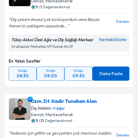
Denizli
, Merkezefendi
5
(
1
Değerlendirme)
Diş çekimi öncesi çok korkuyordum ama Beyza
Devamı
Hanım’ın yaklaşımı sayesinde...
Tülay Akkol Özel Ağız ve Diş Sağlığı Merkezi
Haritada Göster
Sırakapılar Mahallesi 491 Sokak No:15
En Yakın Saatler
10 Ağu
10 Ağu
10 Ağu
Daha Fazla
08:30
09:00
09:30
Uzm. Dt. Kadir Tunahan Alan
Diş Hekimi
+
1
diğer
Denizli
, Merkezefendi
5
(
21
Değerlendirme)
tedavim için gittim ve gerçekten çok memnun kaldım.
Devamı