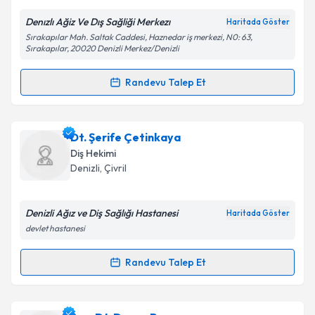
Denızlı Ağiz Ve Dış Sağliği Merkezı
Haritada Göster
Kişisel verilerimin işlenmesine ilişkin
Aydınlatma
Sırakapılar Mah. Saltak Caddesi, Haznedar iş merkezi, N0: 63,
Metni
'ni okudum ve kişisel verilerimin belirtilen
Sırakapılar, 20020 Denizli Merkez/Denizli
kapsamda işlenmesini kabul ediyorum.
Randevu Talep Et
Randevu Takvimi Talebi
Takvim Talebini Gönder
Dt. Bülent Barbin
için randevu takvimi talebi
Dt. Şerife Çetinkaya
oluşturun. Size bu uzmandan randevu almanız için bir
Diş Hekimi
takvim hazırlandığında e-posta ile bilgilendireceğiz.
Denizli
, Çivril
E-posta Adresiniz
Denizli Ağız ve Diş Sağlığı Hastanesi
Haritada Göster
devlet hastanesi
Kişisel verilerimin işlenmesine ilişkin
Aydınlatma
Randevu Talep Et
Randevu Takvimi Talebi
Metni
'ni okudum ve kişisel verilerimin belirtilen
kapsamda işlenmesini kabul ediyorum.