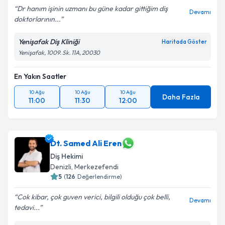
Dr hanım işinin uzmanı bu güne kadar gittiğim diş
Devamı
doktorlarının...
Yenişafak Diş Kliniği
Haritada Göster
Yenişafak, 1009. Sk. 11A, 20030
En Yakın Saatler
10 Ağu
10 Ağu
10 Ağu
Daha Fazla
11:00
11:30
12:00
Dt. Samed Ali Eren
Diş Hekimi
Denizli
, Merkezefendi
5
(
126
Değerlendirme)
Cok kibar, çok guven verici, bilgili olduğu çok belli,
Devamı
tedavi...