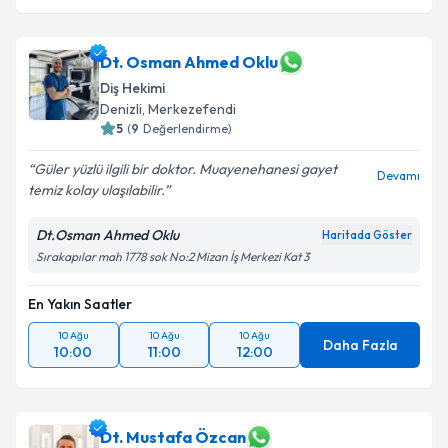
Dt. Osman Ahmed Oklu
Diş Hekimi
Denizli
, Merkezefendi
5
(
9
Değerlendirme)
Güler yüzlü ilgili bir doktor. Muayenehanesi gayet
Devamı
temiz kolay ulaşılabilir.
Dt.Osman Ahmed Oklu
Haritada Göster
Sırakapılar mah 1778 sok No:2 Mizan İş Merkezi Kat 3
En Yakın Saatler
10 Ağu
10 Ağu
10 Ağu
Daha Fazla
10:00
11:00
12:00
Dt. Mustafa Özcan