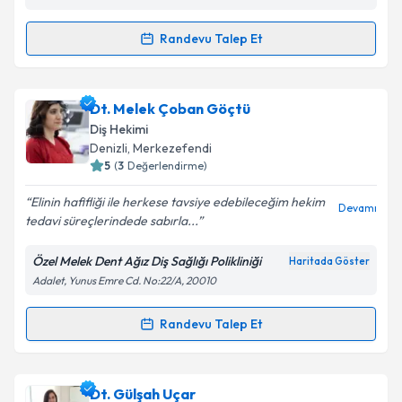
Kişisel verilerimin işlenmesine ilişkin
Aydınlatma
Randevu Talep Et
Randevu Takvimi Talebi
Metni
'ni okudum ve kişisel verilerimin belirtilen
kapsamda işlenmesini kabul ediyorum.
Dt. Ahmet Şahin Hacıoğlu
için randevu takvimi talebi
Dt. Melek Çoban Göçtü
oluşturun. Size bu uzmandan randevu almanız için bir
Takvim Talebini Gönder
Diş Hekimi
takvim hazırlandığında e-posta ile bilgilendireceğiz.
Denizli
, Merkezefendi
5
(
3
Değerlendirme)
E-posta Adresiniz
Elinin hafifliği ile herkese tavsiye edebileceğim hekim
Devamı
tedavi süreçlerindede sabırla...
Özel Melek Dent Ağız Diş Sağlığı Polikliniği
Haritada Göster
Kişisel verilerimin işlenmesine ilişkin
Aydınlatma
Adalet, Yunus Emre Cd. No:22/A, 20010
Metni
'ni okudum ve kişisel verilerimin belirtilen
kapsamda işlenmesini kabul ediyorum.
Randevu Talep Et
Randevu Takvimi Talebi
Takvim Talebini Gönder
Dt. Melek Çoban Göçtü
için randevu takvimi talebi
Dt. Gülşah Uçar