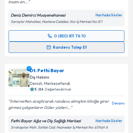
insanı en...
Kişisel verilerimin işlenmesine ilişkin
Aydınlatma
Metni
'ni okudum ve kişisel verilerimin belirtilen
Deniz Demirci Muayenehanesi
Haritada Göster
kapsamda işlenmesini kabul ediyorum.
Saraylar Mahallesi, Hastane Caddesi, Nur İş Merkezi No:3/1
Takvim Talebini Gönder
0 (850) 811 76 10
Randevu Takvimi Talebi
Randevu Talep Et
Dt. Deniz Demirci
için randevu takvimi talebi
oluşturun. Size bu uzmandan randevu almanız için bir
Dt. Fethi Bayar
takvim hazırlandığında e-posta ile bilgilendireceğiz.
Diş Hekimi
E-posta Adresiniz
Denizli
, Merkezefendi
5
(
86
Değerlendirme)
İnternetten araştırarak randevu almıştım kliniğe girer
Devamı
girmez çalışanların Güler yüzleri...
Kişisel verilerimin işlenmesine ilişkin
Aydınlatma
Metni
'ni okudum ve kişisel verilerimin belirtilen
Fethi Bayar Ağız ve Diş Sağlığı Merkezi
Haritada Göster
kapsamda işlenmesini kabul ediyorum.
Sırakapılar Mah. Saltak Cad. Haznedar İş Merkezi No: 63 Kat: 6