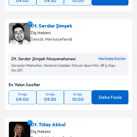
09:00
09:30
10:00
Dt. Serdar Şimşek
Diş Hekimi
Denizli
, Merkezefendi
Dt. Serdar Şimşek Muayenehanesi
Haritada Göster
Saraylar Mahallesi, Hastane Caddesi Tokcan Apart No: 38 İç Kapı
No:301
En Yakın Saatler
10 Ağu
10 Ağu
10 Ağu
Daha Fazla
09:00
09:30
10:00
Dt. Tülay Akkol
Diş Hekimi