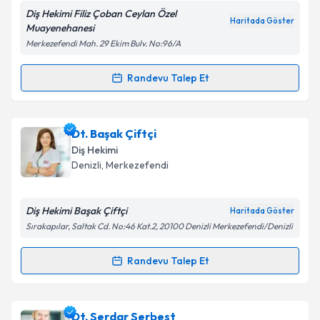
Diş Hekimi Filiz Çoban Ceylan Özel
Haritada Göster
Muayenehanesi
Merkezefendi Mah. 29 Ekim Bulv. No:96/A
Kişisel verilerimin işlenmesine ilişkin
Aydınlatma
Metni
'ni okudum ve kişisel verilerimin belirtilen
Randevu Talep Et
Randevu Takvimi Talebi
kapsamda işlenmesini kabul ediyorum.
Dt. Filiz Çoban Ceylan
için randevu takvimi talebi
Dt. Başak Çiftçi
Takvim Talebini Gönder
oluşturun. Size bu uzmandan randevu almanız için bir
Diş Hekimi
takvim hazırlandığında e-posta ile bilgilendireceğiz.
Denizli
, Merkezefendi
E-posta Adresiniz
Diş Hekimi Başak Çiftçi
Haritada Göster
Sırakapılar, Saltak Cd. No:46 Kat.2, 20100 Denizli Merkezefendi/Denizli
Kişisel verilerimin işlenmesine ilişkin
Aydınlatma
Randevu Talep Et
Randevu Takvimi Talebi
Metni
'ni okudum ve kişisel verilerimin belirtilen
kapsamda işlenmesini kabul ediyorum.
Dt. Başak Çiftçi
için randevu takvimi talebi oluşturun.
Dt. Serdar Serbest