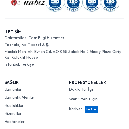
İLETİŞİM
Doktorsitesi Com Bilgi Hizmetleri
Teknoloji ve Ticaret A.Ş.
Maslak Mah. Ahi Evran Cd. A.O.S 55 Sokak No:2 Aksoy Plaza Giriş
Kat Kolektif House
İstanbul, Türkiye
SAĞLIK
PROFESYONELLER
Uzmanlar
Doktorlar İçin
Uzmanlık Alanları
Web Siteniz İçin
Hastalıklar
Kariyer
İşe Alım
Hizmetler
Hastaneler