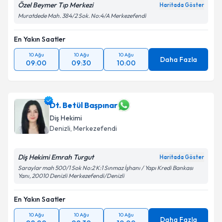
Özel Beymer Tıp Merkezi
Haritada Göster
Muratdede Mah. 384/2 Sok. No:4/A Merkezefendi
En Yakın Saatler
10 Ağu
10 Ağu
10 Ağu
Daha Fazla
09:00
09:30
10:00
Dt. Betül Başpınar
Diş Hekimi
Denizli
, Merkezefendi
Diş Hekimi Emrah Turgut
Haritada Göster
Saraylar mah 500/1 Sok No:2 K:1 Sınmaz İşhanı / Yapı Kredi Bankası
Yanı, 20010 Denizli Merkezefendi/Denizli
En Yakın Saatler
10 Ağu
10 Ağu
10 Ağu
Daha Fazla