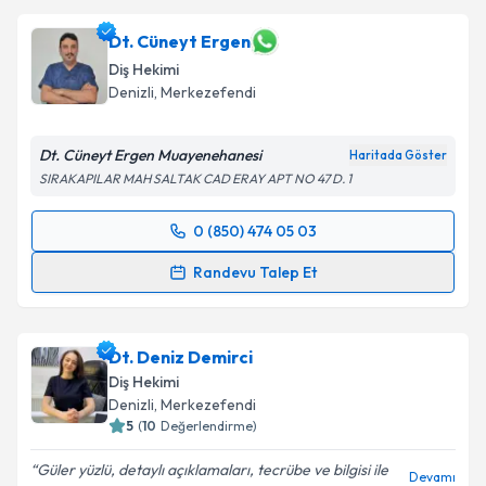
Dt. Cüneyt Ergen
Diş Hekimi
Denizli
, Merkezefendi
Dt. Cüneyt Ergen Muayenehanesi
Haritada Göster
SIRAKAPILAR MAH SALTAK CAD ERAY APT NO 47 D. 1
0 (850) 474 05 03
Randevu Takvimi Talebi
Randevu Talep Et
Dt. Cüneyt Ergen
için randevu takvimi talebi
oluşturun. Size bu uzmandan randevu almanız için bir
Dt. Deniz Demirci
takvim hazırlandığında e-posta ile bilgilendireceğiz.
Diş Hekimi
E-posta Adresiniz
Denizli
, Merkezefendi
5
(
10
Değerlendirme)
Güler yüzlü, detaylı açıklamaları, tecrübe ve bilgisi ile
Devamı