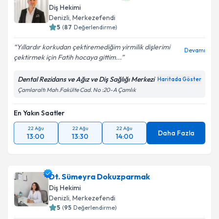
Diş Hekimi
Denizli
, Merkezefendi
5
(
87
Değerlendirme)
Yıllardır korkudan çektiremediğim yirmilik dişlerimi
Devamı
çektirmek için Fatih hocaya gittim...
Dental Rezidans ve Ağız ve Diş Sağlığı Merkezi
Haritada Göster
Çamlaraltı Mah.Fakülte Cad. No :20-A Çamlık
En Yakın Saatler
22 Ağu
22 Ağu
22 Ağu
Daha Fazla
13:00
13:30
14:00
Dt. Sümeyra Dokuzparmak
Diş Hekimi
Denizli
, Merkezefendi
5
(
95
Değerlendirme)