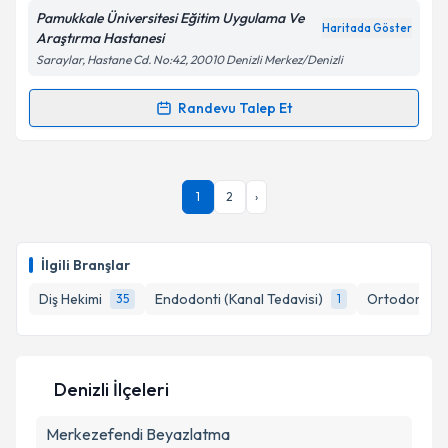
Pamukkale Üniversitesi Eğitim Uygulama Ve
Haritada Göster
Araştırma Hastanesi
Saraylar, Hastane Cd. No:42, 20010 Denizli Merkez/Denizli
Kişisel verilerimin işlenmesine ilişkin
Aydınlatma
Metni
'ni okudum ve kişisel verilerimin belirtilen
Randevu Talep Et
Randevu Takvimi Talebi
kapsamda işlenmesini kabul ediyorum.
Ass. Dt. Fatma Gülnür Konyalı
için randevu takvimi
Takvim Talebini Gönder
1
2
›
talebi oluşturun. Size bu uzmandan randevu almanız
için bir takvim hazırlandığında e-posta ile
bilgilendireceğiz.
İlgili Branşlar
E-posta Adresiniz
Diş Hekimi
Endodonti (Kanal Tedavisi)
Ortodonti (Ç
35
1
Kişisel verilerimin işlenmesine ilişkin
Aydınlatma
Denizli İlçeleri
Metni
'ni okudum ve kişisel verilerimin belirtilen
kapsamda işlenmesini kabul ediyorum.
Merkezefendi
Beyazlatma