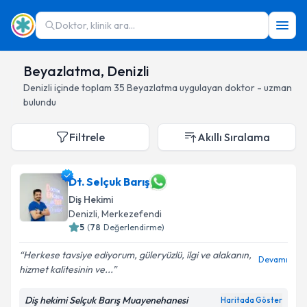
Doktor, klinik ara...
Beyazlatma, Denizli
Denizli
içinde toplam
35
Beyazlatma
uygulayan doktor - uzman
bulundu
Filtrele
Akıllı Sıralama
Dt. Selçuk Barış
Diş Hekimi
Denizli
, Merkezefendi
5
(
78
Değerlendirme)
Herkese tavsiye ediyorum, güleryüzlü, ilgi ve alakanın,
Devamı
hizmet kalitesinin ve...
Diş hekimi Selçuk Barış Muayenehanesi
Haritada Göster