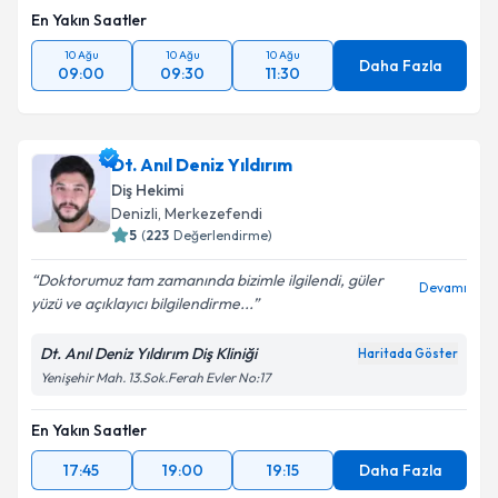
En Yakın Saatler
10 Ağu
10 Ağu
10 Ağu
Daha Fazla
09:00
09:30
11:30
Dt. Anıl Deniz Yıldırım
Diş Hekimi
Denizli
, Merkezefendi
5
(
223
Değerlendirme)
Doktorumuz tam zamanında bizimle ilgilendi, güler
Devamı
yüzü ve açıklayıcı bilgilendirme...
Dt. Anıl Deniz Yıldırım Diş Kliniği
Haritada Göster
Yenişehir Mah. 13.Sok.Ferah Evler No:17
En Yakın Saatler
17:45
19:00
19:15
Daha Fazla