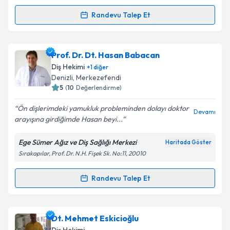
Takvim Talebini Gönder
Randevu Talep Et
Randevu Takvimi Talebi
Dt. Fethi Bayar
için randevu takvimi talebi oluşturun.
Prof. Dr. Dt. Hasan Babacan
Size bu uzmandan randevu almanız için bir takvim
Diş Hekimi
+
1
diğer
hazırlandığında e-posta ile bilgilendireceğiz.
Denizli
, Merkezefendi
5
(
10
Değerlendirme)
E-posta Adresiniz
Ön dişlerimdeki yamukluk probleminden dolayı doktor
Devamı
arayışına girdiğimde Hasan beyi...
Ege Sümer Ağız ve Diş Sağlığı Merkezi
Haritada Göster
Kişisel verilerimin işlenmesine ilişkin
Aydınlatma
Sırakapılar, Prof. Dr. N.H. Fişek Sk. No:11, 20010
Metni
'ni okudum ve kişisel verilerimin belirtilen
kapsamda işlenmesini kabul ediyorum.
Randevu Talep Et
Randevu Takvimi Talebi
Takvim Talebini Gönder
Prof. Dr. Dt. Hasan Babacan
için randevu takvimi
Dt. Mehmet Eskicioğlu
talebi oluşturun. Size bu uzmandan randevu almanız