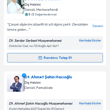
Size bu uzmandan randevu almanız için bir takvim
Takvim Talebini Gönder
Diş Hekimi
hazırlandığında e-posta ile bilgilendireceğiz.
Denizli
, Merkezefendi
5
(
3
Değerlendirme)
E-posta Adresiniz
Çarpık dişlerimi düzeltti iki süt dişimi çekti. Denizliden
Devamı
İzmire giden...
Dt. Serdar Serbest Muayenehanesi
Haritada Göster
Kişisel verilerimin işlenmesine ilişkin
Aydınlatma
Doktorlar Cad. no:7 Erikoğlu Apt. Kat 1
Metni
'ni okudum ve kişisel verilerimin belirtilen
kapsamda işlenmesini kabul ediyorum.
Randevu Talep Et
Randevu Takvimi Talebi
Takvim Talebini Gönder
Dt. Serdar Serbest
için randevu takvimi talebi
Dt. Ahmet Şahin Hacıoğlu
oluşturun. Size bu uzmandan randevu almanız için bir
Diş Hekimi
takvim hazırlandığında e-posta ile bilgilendireceğiz.
Denizli
, Pamukkale
E-posta Adresiniz
Dt. Ahmet Şahin Hacıoğlu Muayenehanesi
Haritada Göster
Kınıklı Mahallesi 6027 Sokak No:19 Daire:4