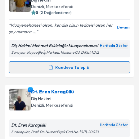
Diş Hekimi
için bir takvim hazırlandığında e-posta ile
Denizli
, Merkezefendi
bilgilendireceğiz.
5
(
2
Değerlendirme)
E-posta Adresiniz
Muayenehanesi olsun, kendisi olsun tedavisi olsun her
Devamı
şey numara....
Diş Hekimi Mehmet Eskicioğlu Muayenehanesi
Haritada Göster
Saraylar, Kayaoğlu İş Merkezi, Hastane Cd. D:Kat:1 D:2
Kişisel verilerimin işlenmesine ilişkin
Aydınlatma
Metni
'ni okudum ve kişisel verilerimin belirtilen
kapsamda işlenmesini kabul ediyorum.
Randevu Talep Et
Randevu Takvimi Talebi
Takvim Talebini Gönder
Dt. Mehmet Eskicioğlu
için randevu takvimi talebi
Dt. Eren Karagüllü
oluşturun. Size bu uzmandan randevu almanız için bir
Diş Hekimi
takvim hazırlandığında e-posta ile bilgilendireceğiz.
Denizli
, Merkezefendi
E-posta Adresiniz
Dt. Eren Karagüllü
Haritada Göster
Sırakapılar, Prof. Dr. Nusret Fişek Cad No:10/B, 20010