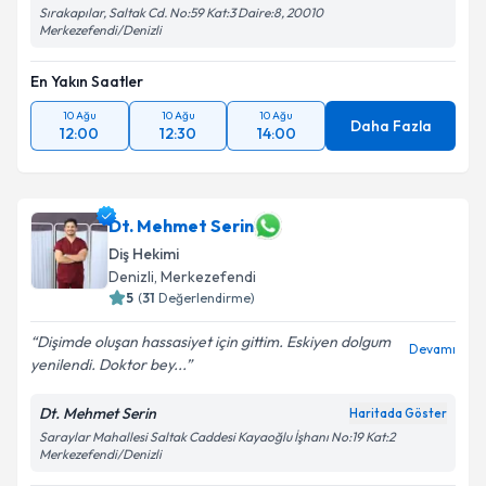
Sırakapılar, Saltak Cd. No:59 Kat:3 Daire:8, 20010
Merkezefendi/Denizli
En Yakın Saatler
10 Ağu
10 Ağu
10 Ağu
Daha Fazla
12:00
12:30
14:00
Dt. Mehmet Serin
Diş Hekimi
Denizli
, Merkezefendi
5
(
31
Değerlendirme)
Dişimde oluşan hassasiyet için gittim. Eskiyen dolgum
Devamı
yenilendi. Doktor bey...
Dt. Mehmet Serin
Haritada Göster
Saraylar Mahallesi Saltak Caddesi Kayaoğlu İşhanı No:19 Kat:2
Merkezefendi/Denizli