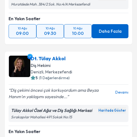
Muratdede Mah. 384/2 Sok. No:4/A Merkezefendi
En Yakın Saatler
10 Ağu
10 Ağu
10 Ağu
Daha Fazla
09:00
09:30
10:00
Dt. Tülay Akkol
Diş Hekimi
Denizli
, Merkezefendi
5
(
1
Değerlendirme)
Diş çekimi öncesi çok korkuyordum ama Beyza
Devamı
Hanım’ın yaklaşımı sayesinde...
Tülay Akkol Özel Ağız ve Diş Sağlığı Merkezi
Haritada Göster
Sırakapılar Mahallesi 491 Sokak No:15
En Yakın Saatler