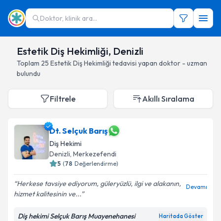
Doktor, klinik ara...
Estetik Diş Hekimliği, Denizli
Toplam
25
Estetik Diş Hekimliği
tedavisi yapan doktor - uzman
bulundu
Filtrele
Akıllı Sıralama
Dt. Selçuk Barış
Diş Hekimi
Denizli
, Merkezefendi
5
(
78
Değerlendirme)
Herkese tavsiye ediyorum, güleryüzlü, ilgi ve alakanın,
Devamı
hizmet kalitesinin ve...
Diş hekimi Selçuk Barış Muayenehanesi
Haritada Göster