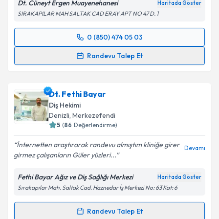
Dt. Cüneyt Ergen Muayenehanesi
Haritada Göster
SIRAKAPILAR MAH SALTAK CAD ERAY APT NO 47 D. 1
0 (850) 474 05 03
Randevu Takvimi Talebi
Randevu Talep Et
Dt. Cüneyt Ergen
için randevu takvimi talebi
oluşturun. Size bu uzmandan randevu almanız için bir
Dt. Fethi Bayar
takvim hazırlandığında e-posta ile bilgilendireceğiz.
Diş Hekimi
E-posta Adresiniz
Denizli
, Merkezefendi
5
(
86
Değerlendirme)
İnternetten araştırarak randevu almıştım kliniğe girer
Devamı
girmez çalışanların Güler yüzleri...
Kişisel verilerimin işlenmesine ilişkin
Aydınlatma
Metni
'ni okudum ve kişisel verilerimin belirtilen
Fethi Bayar Ağız ve Diş Sağlığı Merkezi
Haritada Göster
kapsamda işlenmesini kabul ediyorum.
Sırakapılar Mah. Saltak Cad. Haznedar İş Merkezi No: 63 Kat: 6
Takvim Talebini Gönder
Randevu Talep Et
Randevu Takvimi Talebi