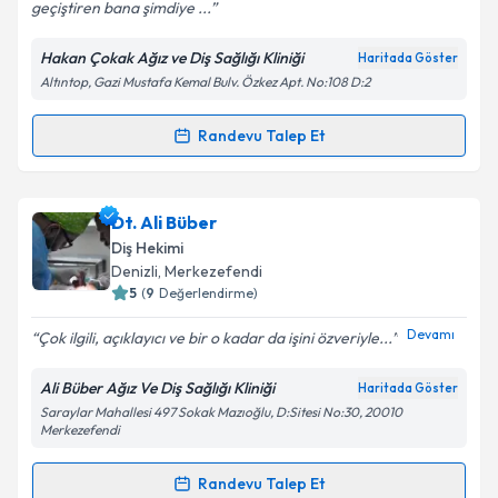
geçiştiren bana şimdiye ...
Hakan Çokak Ağız ve Diş Sağlığı Kliniği
Haritada Göster
Kişisel verilerimin işlenmesine ilişkin
Aydınlatma
Altıntop, Gazi Mustafa Kemal Bulv. Özkez Apt. No:108 D:2
Metni
'ni okudum ve kişisel verilerimin belirtilen
kapsamda işlenmesini kabul ediyorum.
Randevu Talep Et
Randevu Takvimi Talebi
Takvim Talebini Gönder
Dt. Gülşah Uçar
için randevu takvimi talebi oluşturun.
Dt. Ali Büber
Size bu uzmandan randevu almanız için bir takvim
Diş Hekimi
hazırlandığında e-posta ile bilgilendireceğiz.
Denizli
, Merkezefendi
5
(
9
Değerlendirme)
E-posta Adresiniz
Devamı
Çok ilgili, açıklayıcı ve bir o kadar da işini özveriyle...
Ali Büber Ağız Ve Diş Sağlığı Kliniği
Haritada Göster
Saraylar Mahallesi 497 Sokak Mazıoğlu, D:Sitesi No:30, 20010
Kişisel verilerimin işlenmesine ilişkin
Aydınlatma
Merkezefendi
Metni
'ni okudum ve kişisel verilerimin belirtilen
kapsamda işlenmesini kabul ediyorum.
Randevu Talep Et
Randevu Takvimi Talebi