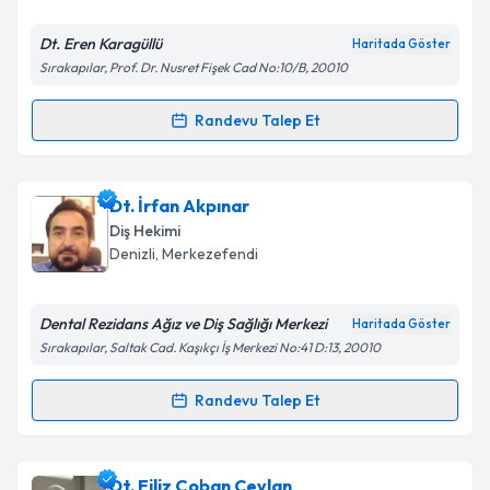
E-posta Adresiniz
Dt. Eren Karagüllü
Haritada Göster
Sırakapılar, Prof. Dr. Nusret Fişek Cad No:10/B, 20010
Kişisel verilerimin işlenmesine ilişkin
Aydınlatma
Randevu Talep Et
Randevu Takvimi Talebi
Metni
'ni okudum ve kişisel verilerimin belirtilen
kapsamda işlenmesini kabul ediyorum.
Dt. Eren Karagüllü
için randevu takvimi talebi
Dt. İrfan Akpınar
oluşturun. Size bu uzmandan randevu almanız için bir
Takvim Talebini Gönder
Diş Hekimi
takvim hazırlandığında e-posta ile bilgilendireceğiz.
Denizli
, Merkezefendi
E-posta Adresiniz
Dental Rezidans Ağız ve Diş Sağlığı Merkezi
Haritada Göster
Sırakapılar, Saltak Cad. Kaşıkçı İş Merkezi No:41 D:13, 20010
Kişisel verilerimin işlenmesine ilişkin
Aydınlatma
Randevu Talep Et
Randevu Takvimi Talebi
Metni
'ni okudum ve kişisel verilerimin belirtilen
kapsamda işlenmesini kabul ediyorum.
Dt. İrfan Akpınar
için randevu takvimi talebi
Dt. Filiz Çoban Ceylan