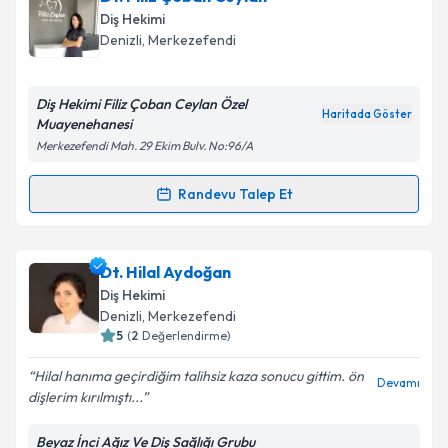
oluşturun. Size bu uzmandan randevu almanız için bir
Takvim Talebini Gönder
Diş Hekimi
takvim hazırlandığında e-posta ile bilgilendireceğiz.
Denizli
, Merkezefendi
E-posta Adresiniz
Diş Hekimi Filiz Çoban Ceylan Özel
Haritada Göster
Muayenehanesi
Merkezefendi Mah. 29 Ekim Bulv. No:96/A
Kişisel verilerimin işlenmesine ilişkin
Aydınlatma
Metni
'ni okudum ve kişisel verilerimin belirtilen
Randevu Talep Et
Randevu Takvimi Talebi
kapsamda işlenmesini kabul ediyorum.
Dt. Filiz Çoban Ceylan
için randevu takvimi talebi
Dt. Hilal Aydoğan
Takvim Talebini Gönder
oluşturun. Size bu uzmandan randevu almanız için bir
Diş Hekimi
takvim hazırlandığında e-posta ile bilgilendireceğiz.
Denizli
, Merkezefendi
5
(
2
Değerlendirme)
E-posta Adresiniz
Hilal hanıma geçirdiğim talihsiz kaza sonucu gittim. ön
Devamı
dişlerim kırılmıştı...
Beyaz İnci Ağız Ve Diş Sağlığı Grubu