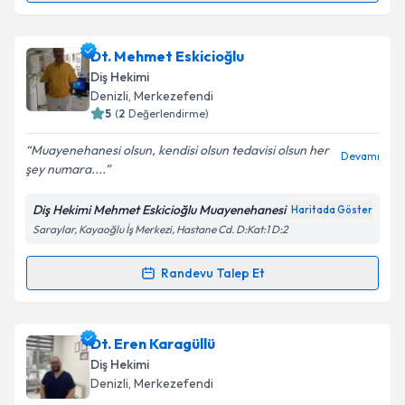
Dt. Fethi Bayar
için randevu takvimi talebi oluşturun.
Dt. Mehmet Eskicioğlu
Size bu uzmandan randevu almanız için bir takvim
Diş Hekimi
hazırlandığında e-posta ile bilgilendireceğiz.
Denizli
, Merkezefendi
5
(
2
Değerlendirme)
E-posta Adresiniz
Muayenehanesi olsun, kendisi olsun tedavisi olsun her
Devamı
şey numara....
Diş Hekimi Mehmet Eskicioğlu Muayenehanesi
Haritada Göster
Kişisel verilerimin işlenmesine ilişkin
Aydınlatma
Saraylar, Kayaoğlu İş Merkezi, Hastane Cd. D:Kat:1 D:2
Metni
'ni okudum ve kişisel verilerimin belirtilen
kapsamda işlenmesini kabul ediyorum.
Randevu Talep Et
Randevu Takvimi Talebi
Takvim Talebini Gönder
Dt. Mehmet Eskicioğlu
için randevu takvimi talebi
Dt. Eren Karagüllü
oluşturun. Size bu uzmandan randevu almanız için bir
Diş Hekimi
takvim hazırlandığında e-posta ile bilgilendireceğiz.
Denizli
, Merkezefendi