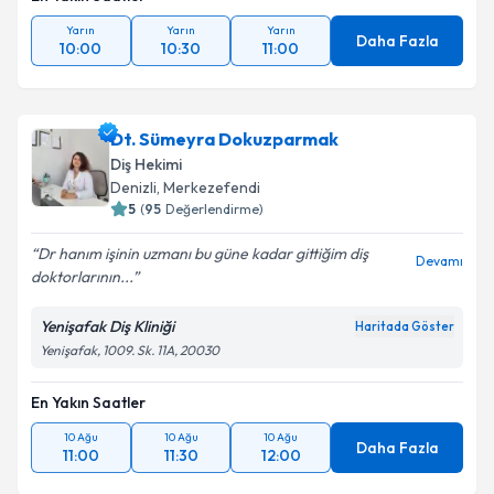
Yarın
Yarın
Yarın
Daha Fazla
10:00
10:30
11:00
Dt. Sümeyra Dokuzparmak
Diş Hekimi
Denizli
, Merkezefendi
5
(
95
Değerlendirme)
Dr hanım işinin uzmanı bu güne kadar gittiğim diş
Devamı
doktorlarının...
Yenişafak Diş Kliniği
Haritada Göster
Yenişafak, 1009. Sk. 11A, 20030
En Yakın Saatler
10 Ağu
10 Ağu
10 Ağu
Daha Fazla
11:00
11:30
12:00