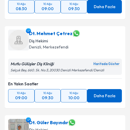
10 Ağu
10 Ağu
10 Ağu
Daha Fazla
08:30
09:00
09:30
Dt. Mehmet Çetrez
Diş Hekimi
Denizli
, Merkezefendi
Mutlu Gülüşler Diş Kliniği
Haritada Göster
Selçuk Bey, 660. Sk. No:3, 20030 Denizli Merkezefendi/Denizli
En Yakın Saatler
10 Ağu
10 Ağu
10 Ağu
Daha Fazla
09:00
09:30
10:00
Dt. Güler Bayındır