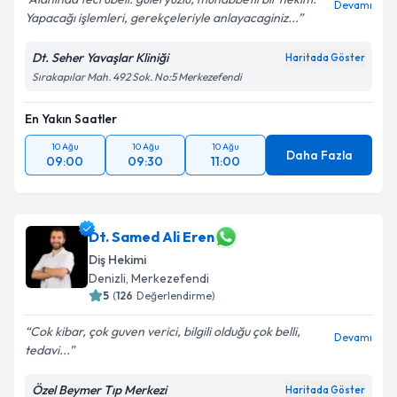
Devamı
Yapacağı işlemleri, gerekçeleriyle anlayacaginiz...
Dt. Seher Yavaşlar Kliniği
Haritada Göster
Sırakapılar Mah. 492 Sok. No:5 Merkezefendi
En Yakın Saatler
10 Ağu
10 Ağu
10 Ağu
Daha Fazla
09:00
09:30
11:00
Dt. Samed Ali Eren
Diş Hekimi
Denizli
, Merkezefendi
5
(
126
Değerlendirme)
Cok kibar, çok guven verici, bilgili olduğu çok belli,
Devamı
tedavi...
Özel Beymer Tıp Merkezi
Haritada Göster