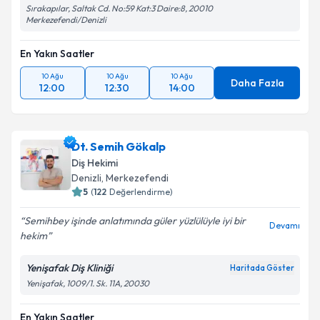
Sırakapılar, Saltak Cd. No:59 Kat:3 Daire:8, 20010
Merkezefendi/Denizli
En Yakın Saatler
10 Ağu
10 Ağu
10 Ağu
Daha Fazla
12:00
12:30
14:00
Dt. Semih Gökalp
Diş Hekimi
Denizli
, Merkezefendi
5
(
122
Değerlendirme)
Semihbey işinde anlatımında güler yüzlülüyle iyi bir
Devamı
hekim
Yenişafak Diş Kliniği
Haritada Göster
Yenişafak, 1009/1. Sk. 11A, 20030
En Yakın Saatler