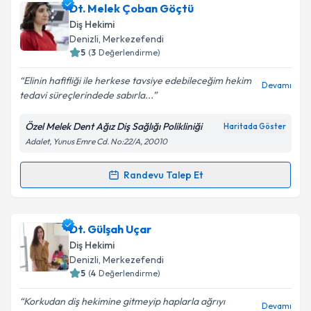
Dt. Serdar Serbest
için randevu takvimi talebi
Dt. Melek Çoban Göçtü
oluşturun. Size bu uzmandan randevu almanız için bir
Diş Hekimi
takvim hazırlandığında e-posta ile bilgilendireceğiz.
Denizli
, Merkezefendi
5
(
3
Değerlendirme)
E-posta Adresiniz
Elinin hafifliği ile herkese tavsiye edebileceğim hekim
Devamı
tedavi süreçlerindede sabırla...
Özel Melek Dent Ağız Diş Sağlığı Polikliniği
Haritada Göster
Kişisel verilerimin işlenmesine ilişkin
Aydınlatma
Adalet, Yunus Emre Cd. No:22/A, 20010
Metni
'ni okudum ve kişisel verilerimin belirtilen
kapsamda işlenmesini kabul ediyorum.
Randevu Talep Et
Randevu Takvimi Talebi
Takvim Talebini Gönder
Dt. Melek Çoban Göçtü
için randevu takvimi talebi
Dt. Gülşah Uçar
oluşturun. Size bu uzmandan randevu almanız için bir
Diş Hekimi
takvim hazırlandığında e-posta ile bilgilendireceğiz.
Denizli
, Merkezefendi
5
(
4
Değerlendirme)
E-posta Adresiniz
Korkudan diş hekimine gitmeyip haplarla ağrıyı
Devamı