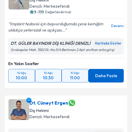
Diş Hekimi
Denizli
, Merkezefendi
5
(
135
Değerlendirme)
İmplant tedavisi için başvurduğumda çene kemiğim
Devamı
oldukça yetersizdi ve açıkçası...
DT. GÜLER BAYINDIR DİŞ KLİNİĞİ DENİZLİ
Haritada Göster
Sırakapılar Mah. 1582 Sk. No:5/4 Berkman 2 Apt. anıthan arka girişi
En Yakın Saatler
10 Ağu
10 Ağu
10 Ağu
Daha Fazla
10:00
10:30
11:00
Dt. Cüneyt Ergen
Diş Hekimi
Denizli
, Merkezefendi