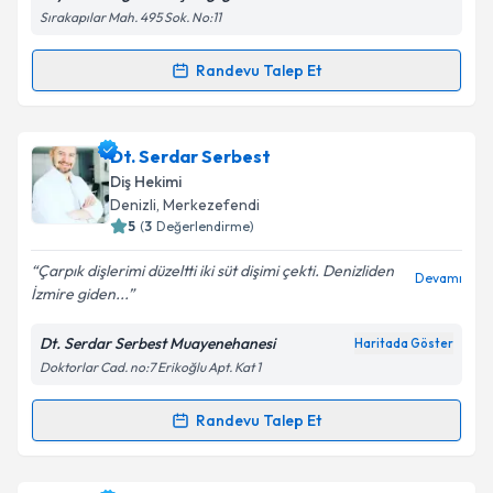
Kişisel verilerimin işlenmesine ilişkin
Aydınlatma
Sırakapılar Mah. 495 Sok. No:11
Metni
'ni okudum ve kişisel verilerimin belirtilen
kapsamda işlenmesini kabul ediyorum.
Randevu Talep Et
Randevu Takvimi Talebi
Takvim Talebini Gönder
Dt. Hilal Aydoğan
için randevu takvimi talebi
Dt. Serdar Serbest
oluşturun. Size bu uzmandan randevu almanız için bir
Diş Hekimi
takvim hazırlandığında e-posta ile bilgilendireceğiz.
Denizli
, Merkezefendi
5
(
3
Değerlendirme)
E-posta Adresiniz
Çarpık dişlerimi düzeltti iki süt dişimi çekti. Denizliden
Devamı
İzmire giden...
Dt. Serdar Serbest Muayenehanesi
Haritada Göster
Kişisel verilerimin işlenmesine ilişkin
Aydınlatma
Doktorlar Cad. no:7 Erikoğlu Apt. Kat 1
Metni
'ni okudum ve kişisel verilerimin belirtilen
kapsamda işlenmesini kabul ediyorum.
Randevu Talep Et
Randevu Takvimi Talebi
Takvim Talebini Gönder