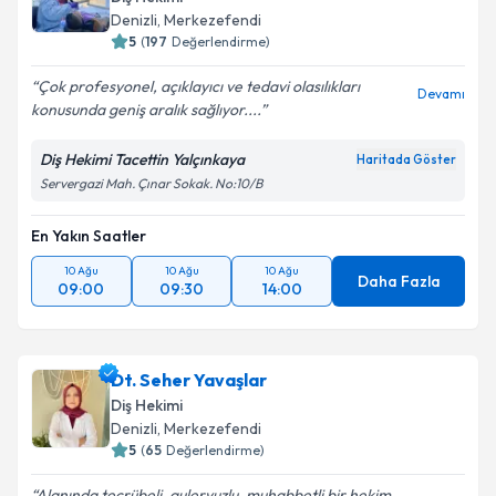
Denizli
, Merkezefendi
5
(
197
Değerlendirme)
Çok profesyonel, açıklayıcı ve tedavi olasılıkları
Devamı
konusunda geniş aralık sağlıyor....
Diş Hekimi Tacettin Yalçınkaya
Haritada Göster
Servergazi Mah. Çınar Sokak. No:10/B
En Yakın Saatler
10 Ağu
10 Ağu
10 Ağu
Daha Fazla
09:00
09:30
14:00
Dt. Seher Yavaşlar
Diş Hekimi
Denizli
, Merkezefendi
5
(
65
Değerlendirme)
Alanında tecrübeli. guleryuzlu, muhabbetli bir hekim.