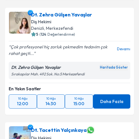
Dt. Zehra Gülşen Yavaşlar
Diş Hekimi
Denizli
, Merkezefendi
5
(
124
Değerlendirme)
Çok profesyonel hiç zorluk çekmedim tedavim çok
Devamı
rahat geçti...
Dt. Zehra Gülşen Yavaşlar
Haritada Göster
Sırakapılar Mah. 492 Sok. No:5 Merkezefendi
En Yakın Saatler
10 Ağu
10 Ağu
10 Ağu
Daha Fazla
12:00
14:30
15:00
Dt. Tacettin Yalçınkaya
Diş Hekimi