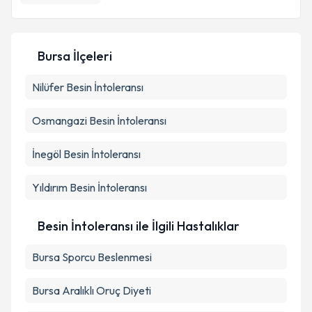
E-posta Adresiniz
Bursa İlçeleri
Kişisel verilerimin işlenmesine ilişkin
Aydınlatma
Nilüfer
Besin İntoleransı
Metni
'ni okudum ve kişisel verilerimin belirtilen
kapsamda işlenmesini kabul ediyorum.
Osmangazi
Besin İntoleransı
Takvim Talebini Gönder
İnegöl
Besin İntoleransı
Yıldırım
Besin İntoleransı
Besin İntoleransı ile İlgili Hastalıklar
Bursa Sporcu Beslenmesi
Bursa Aralıklı Oruç Diyeti