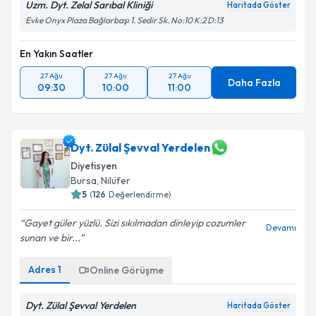
Uzm. Dyt. Zelal Sarıbal Kliniği
Haritada Göster
Evke Onyx Plaza Bağlarbaşı 1. Sedir Sk. No:10 K:2 D:13
En Yakın Saatler
27 Ağu
27 Ağu
27 Ağu
Daha Fazla
09:30
10:00
11:00
Dyt. Zülal Şevval Yerdelen
Diyetisyen
Bursa
, Nilüfer
5
(
126
Değerlendirme)
Gayet güler yüzlü. Sizi sıkılmadan dinleyip cozumler
Devamı
sunan ve bir...
Adres
1
Online Görüşme
Dyt. Zülal Şevval Yerdelen
Haritada Göster