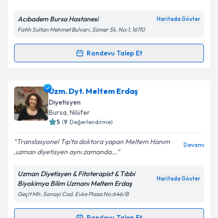
E-posta Adresiniz
Acıbadem Bursa Hastanesi
Haritada Göster
Fatih Sultan Mehmet Bulvarı, Sümer Sk. No:1, 16110
Kişisel verilerimin işlenmesine ilişkin
Aydınlatma
Randevu Talep Et
Randevu Takvimi Talebi
Metni
'ni okudum ve kişisel verilerimin belirtilen
kapsamda işlenmesini kabul ediyorum.
Dyt. Deniz Meriç
için randevu takvimi talebi
Uzm. Dyt. Meltem Erdaş
oluşturun. Size bu uzmandan randevu almanız için bir
Takvim Talebini Gönder
Diyetisyen
takvim hazırlandığında e-posta ile bilgilendireceğiz.
Bursa
, Nilüfer
5
(
9
Değerlendirme)
E-posta Adresiniz
Translasyonel Tıp'ta doktora yapan Meltem Hanım
Devamı
,uzman diyetisyen aynı zamanda...
Uzman Diyetisyen & Fitoterapist & Tıbbi
Kişisel verilerimin işlenmesine ilişkin
Aydınlatma
Haritada Göster
Biyokimya Bilim Uzmanı Meltem Erdaş
Metni
'ni okudum ve kişisel verilerimin belirtilen
Geçit Mh. Sanayi Cad. Evke Plaza No:646/B
kapsamda işlenmesini kabul ediyorum.
Randevu Talep Et