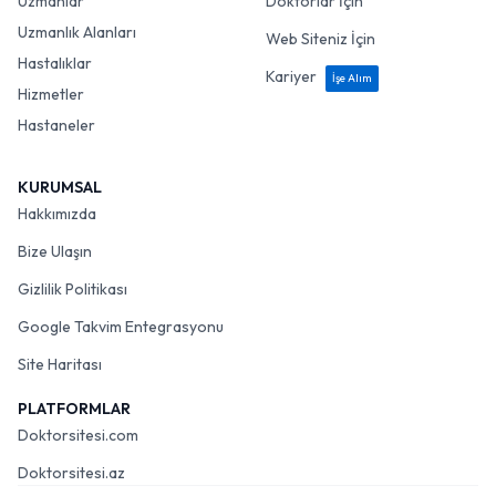
Uzmanlar
Doktorlar İçin
Uzmanlık Alanları
Web Siteniz İçin
Hastalıklar
Kariyer
İşe Alım
Hizmetler
Hastaneler
KURUMSAL
Hakkımızda
Bize Ulaşın
Gizlilik Politikası
Google Takvim Entegrasyonu
Site Haritası
PLATFORMLAR
Doktorsitesi.com
Doktorsitesi.az