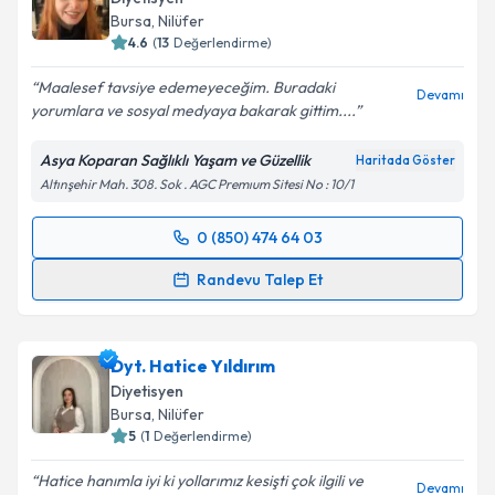
Bursa
, Nilüfer
4.6
(
13
Değerlendirme)
Maalesef tavsiye edemeyeceğim. Buradaki
Devamı
yorumlara ve sosyal medyaya bakarak gittim....
Asya Koparan Sağlıklı Yaşam ve Güzellik
Haritada Göster
Altınşehir Mah. 308. Sok . AGC Premıum Sitesi No : 10/1
0 (850) 474 64 03
Randevu Takvimi Talebi
Randevu Talep Et
Uzm. Dyt. Asya Koparan
için randevu takvimi talebi
oluşturun. Size bu uzmandan randevu almanız için bir
Dyt. Hatice Yıldırım
takvim hazırlandığında e-posta ile bilgilendireceğiz.
Diyetisyen
E-posta Adresiniz
Bursa
, Nilüfer
5
(
1
Değerlendirme)
Hatice hanımla iyi ki yollarımız kesişti çok ilgili ve
Devamı