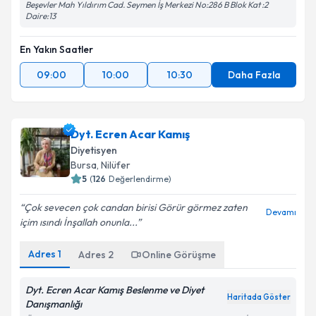
Beşevler Mah Yıldırım Cad. Seymen İş Merkezi No:286 B Blok Kat :2
Daire:13
En Yakın Saatler
09:00
10:00
10:30
Daha Fazla
Dyt. Ecren Acar Kamış
Diyetisyen
Bursa
, Nilüfer
5
(
126
Değerlendirme)
Çok sevecen çok candan birisi Görür görmez zaten
Devamı
içim ısındı İnşallah onunla...
Adres
1
Adres
2
Online Görüşme
Dyt. Ecren Acar Kamış Beslenme ve Diyet
Haritada Göster
Danışmanlığı