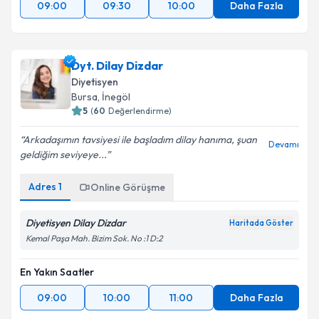
09:00
09:30
10:00
Daha Fazla
Dyt. Dilay Dizdar
Diyetisyen
Bursa
, İnegöl
5
(
60
Değerlendirme)
Arkadaşımın tavsiyesi ile başladım dilay hanıma, şuan
Devamı
geldiğim seviyeye...
Adres
1
Online Görüşme
Diyetisyen Dilay Dizdar
Haritada Göster
Kemal Paşa Mah. Bizim Sok. No :1 D:2
En Yakın Saatler
09:00
10:00
11:00
Daha Fazla