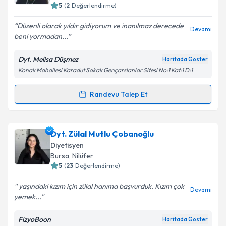
5
(
2
Değerlendirme)
E-posta Adresiniz
Düzenli olarak yıldır gidiyorum ve inanılmaz derecede
Devamı
beni yormadan...
Dyt. Melisa Düşmez
Haritada Göster
Kişisel verilerimin işlenmesine ilişkin
Aydınlatma
Konak Mahallesi Karadut Sokak Gençarslanlar Sitesi No:1 Kat:1 D:1
Metni
'ni okudum ve kişisel verilerimin belirtilen
kapsamda işlenmesini kabul ediyorum.
Randevu Talep Et
Randevu Takvimi Talebi
Takvim Talebini Gönder
Dyt. Melisa Düşmez
için randevu takvimi talebi
Dyt. Zülal Mutlu Çobanoğlu
oluşturun. Size bu uzmandan randevu almanız için bir
Diyetisyen
takvim hazırlandığında e-posta ile bilgilendireceğiz.
Bursa
, Nilüfer
5
(
23
Değerlendirme)
E-posta Adresiniz
yaşındaki kızım için zülal hanıma başvurduk. Kızım çok
Devamı
yemek...
FizyoBoon
Haritada Göster
Kişisel verilerimin işlenmesine ilişkin
Aydınlatma