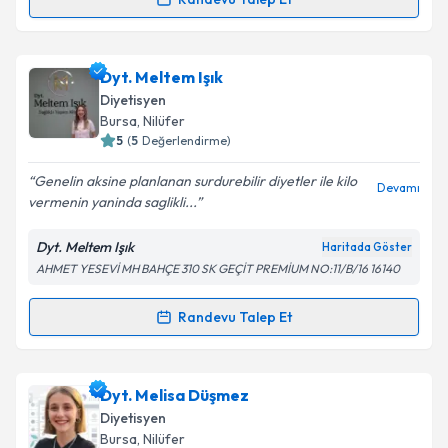
Randevu Takvimi Talebi
Takvim Talebini Gönder
Uzm. Dyt. Meltem Erdaş
için randevu takvimi talebi
Dyt. Meltem Işık
oluşturun. Size bu uzmandan randevu almanız için bir
Diyetisyen
takvim hazırlandığında e-posta ile bilgilendireceğiz.
Bursa
, Nilüfer
5
(
5
Değerlendirme)
E-posta Adresiniz
Genelin aksine planlanan surdurebilir diyetler ile kilo
Devamı
vermenin yaninda saglikli...
Dyt. Meltem Işık
Haritada Göster
Kişisel verilerimin işlenmesine ilişkin
Aydınlatma
AHMET YESEVİ MH BAHÇE 310 SK GEÇİT PREMİUM NO:11/B/16 16140
Metni
'ni okudum ve kişisel verilerimin belirtilen
kapsamda işlenmesini kabul ediyorum.
Randevu Talep Et
Randevu Takvimi Talebi
Takvim Talebini Gönder
Dyt. Meltem Işık
için randevu takvimi talebi oluşturun.
Dyt. Melisa Düşmez
Size bu uzmandan randevu almanız için bir takvim
Diyetisyen
hazırlandığında e-posta ile bilgilendireceğiz.
Bursa
, Nilüfer