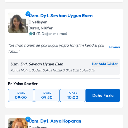
Uzm. Dyt. Sevhan Uygun Esen
Diyetisyen
Bursa
, Nilüfer
5
(
14
Değerlendirme)
Sevhan hanım ile çok küçük yaşta tanıştım kendisi çok
Devamı
tatlı...
Uzm. Dyt. Sevhan Uygun Esen
Haritada Göster
Konak Mah. 1. Badem Sokak No:26 D Blok D:21 Lotus Ofis
En Yakın Saatler
10 Ağu
10 Ağu
10 Ağu
Daha Fazla
09:00
09:30
10:00
Uzm. Dyt. Asya Koparan
Diyetisyen