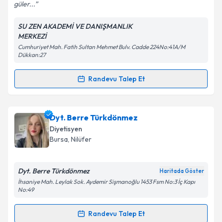
güler...
Kişisel verilerimin işlenmesine ilişkin
Aydınlatma
Metni
'ni okudum ve kişisel verilerimin belirtilen
SU ZEN AKADEMİ VE DANIŞMANLIK
kapsamda işlenmesini kabul ediyorum.
MERKEZİ
Cumhuriyet Mah. Fatih Sultan Mehmet Bulv. Cadde 224No:41A/M
Dükkan:27
Takvim Talebini Gönder
Randevu Talep Et
Randevu Takvimi Talebi
Dyt. Hatice Yıldırım
için randevu takvimi talebi
Dyt. Berre Türkdönmez
oluşturun. Size bu uzmandan randevu almanız için bir
Diyetisyen
takvim hazırlandığında e-posta ile bilgilendireceğiz.
Bursa
, Nilüfer
E-posta Adresiniz
Dyt. Berre Türkdönmez
Haritada Göster
İhsaniye Mah. Leylak Sok. Aydemir Sişmanoğlu 1453 Fsm No:3 İç Kapı
No:49
Kişisel verilerimin işlenmesine ilişkin
Aydınlatma
Randevu Talep Et
Metni
'ni okudum ve kişisel verilerimin belirtilen
Randevu Takvimi Talebi