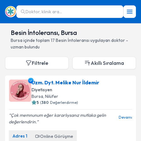
Doktor, klinik ara...
Besin İntoleransı, Bursa
Bursa
içinde toplam
17
Besin İntoleransı
uygulayan doktor -
uzman bulundu
Filtrele
Akıllı Sıralama
Uzm. Dyt. Melike Nur İldemir
Diyetisyen
Bursa
, Nilüfer
5
(
380
Değerlendirme)
Çok memnunum eğer kararlıysanız mutlaka gelin
Devamı
değerlendirin.
Adres
1
Online Görüşme