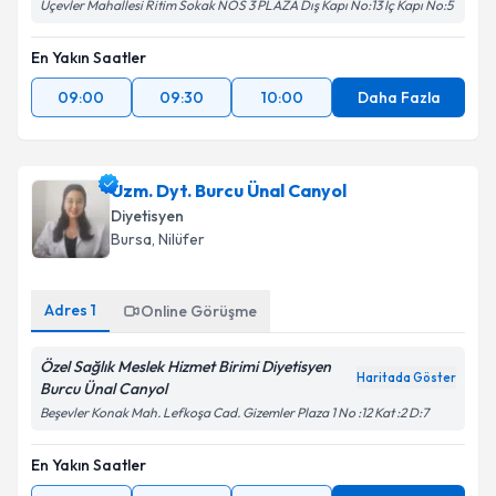
Üçevler Mahallesi Ritim Sokak NOS 3 PLAZA Dış Kapı No:13 İç Kapı No:5
En Yakın Saatler
09:00
09:30
10:00
Daha Fazla
Uzm. Dyt. Burcu Ünal Canyol
Diyetisyen
Bursa
, Nilüfer
Adres
1
Online Görüşme
Özel Sağlık Meslek Hizmet Birimi Diyetisyen
Haritada Göster
Burcu Ünal Canyol
Beşevler Konak Mah. Lefkoşa Cad. Gizemler Plaza 1 No :12 Kat :2 D:7
En Yakın Saatler