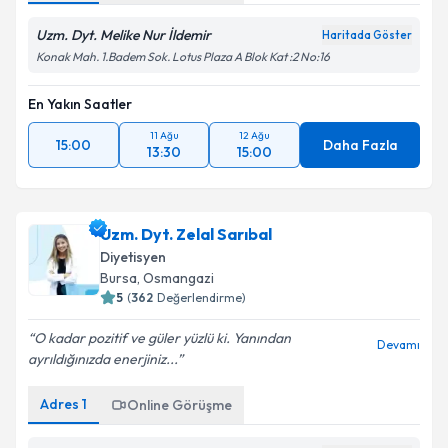
Uzm. Dyt. Melike Nur İldemir
Haritada Göster
Konak Mah. 1.Badem Sok. Lotus Plaza A Blok Kat :2 No:16
En Yakın Saatler
11 Ağu
12 Ağu
15:00
Daha Fazla
13:30
15:00
Uzm. Dyt. Zelal Sarıbal
Diyetisyen
Bursa
, Osmangazi
5
(
362
Değerlendirme)
O kadar pozitif ve güler yüzlü ki. Yanından
Devamı
ayrıldığınızda enerjiniz...
Adres
1
Online Görüşme