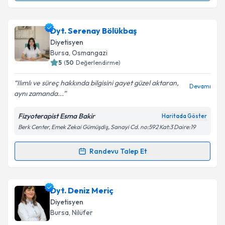
kapsamda işlenmesini kabul ediyorum.
Dyt. Berre Türkdönmez
için randevu takvimi talebi
Dyt. Serenay Bölükbaş
Takvim Talebini Gönder
oluşturun. Size bu uzmandan randevu almanız için bir
Diyetisyen
takvim hazırlandığında e-posta ile bilgilendireceğiz.
Bursa
, Osmangazi
5
(
50
Değerlendirme)
E-posta Adresiniz
Ilımlı ve süreç hakkında bilgisini gayet güzel aktaran,
Devamı
aynı zamanda...
Fizyoterapist Esma Bakir
Haritada Göster
Kişisel verilerimin işlenmesine ilişkin
Aydınlatma
Berk Center, Emek Zekai Gümüşdiş, Sanayi Cd. no:592 Kat:3 Daire:19
Metni
'ni okudum ve kişisel verilerimin belirtilen
kapsamda işlenmesini kabul ediyorum.
Randevu Talep Et
Randevu Takvimi Talebi
Takvim Talebini Gönder
Dyt. Serenay Bölükbaş
için randevu takvimi talebi
Dyt. Deniz Meriç
oluşturun. Size bu uzmandan randevu almanız için bir
Diyetisyen
takvim hazırlandığında e-posta ile bilgilendireceğiz.
Bursa
, Nilüfer