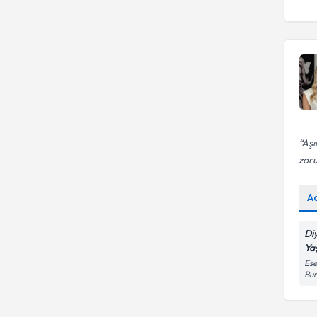
CELÂL BAYAR ÜNİVERSİTESİ
Üsküdar Üniversitesi
Diğer
Aşı
zoru
A
Di
Ya
Ese
Bur