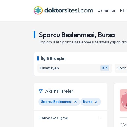
Uzmanlar
Klin
Sporcu Beslenmesi, Bursa
Toplam
104
Sporcu Beslenmesi
tedavisi yapan do
İlgili Branşlar
Diyetisyen
Spor 
103
Aktif Filtreler
Sporcu Beslenmesi
Bursa
Online Görüşme
Ço