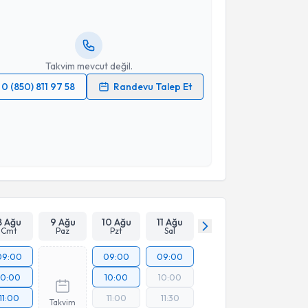
lgilendireceğiz.
resiniz
Takvim mevcut değil.
0 (850) 811 97 58
Randevu Talep Et
 verilerimin işlenmesine ilişkin
Aydınlatma Metni
'ni
 ve kişisel verilerimin belirtilen kapsamda
esini kabul ediyorum.
Takvim Talebini Gönder
8 Ağu
9 Ağu
10 Ağu
11 Ağu
Cmt
Paz
Pzt
Sal
09:00
09:00
09:00
10:00
10:00
10:00
11:00
11:00
11:30
Takvim