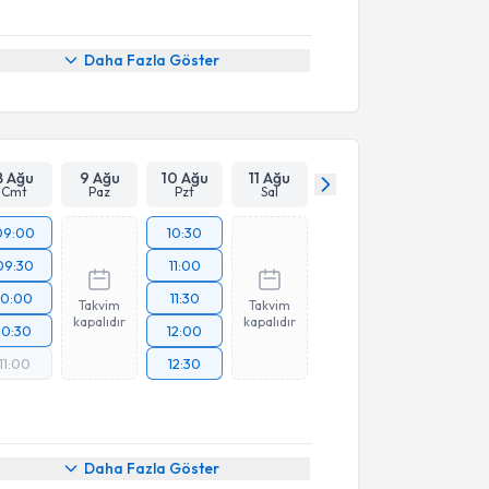
Daha Fazla Göster
8 Ağu
9 Ağu
10 Ağu
11 Ağu
Cmt
Paz
Pzt
Sal
09:00
10:30
09:30
11:00
10:00
11:30
Takvim
Takvim
kapalıdır
kapalıdır
10:30
12:00
11:00
12:30
Daha Fazla Göster