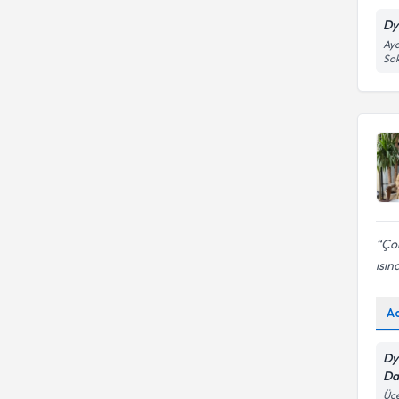
Dyt
Ayd
Sok
Çok
ısın
A
Dy
Da
Üçe