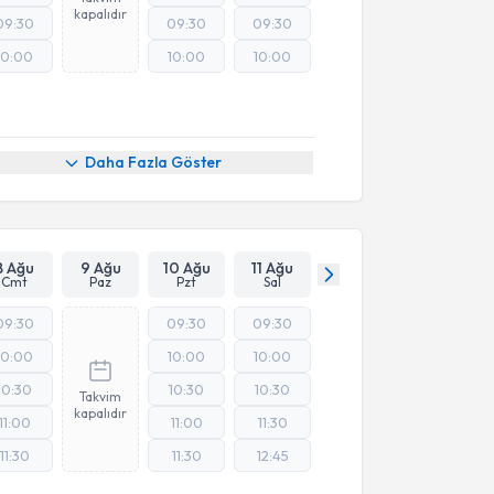
kapalıdır
09:30
09:30
09:30
10:00
10:00
10:00
Daha Fazla Göster
8 Ağu
9 Ağu
10 Ağu
11 Ağu
Cmt
Paz
Pzt
Sal
09:30
09:30
09:30
10:00
10:00
10:00
10:30
10:30
10:30
Takvim
kapalıdır
11:00
11:00
11:30
11:30
11:30
12:45