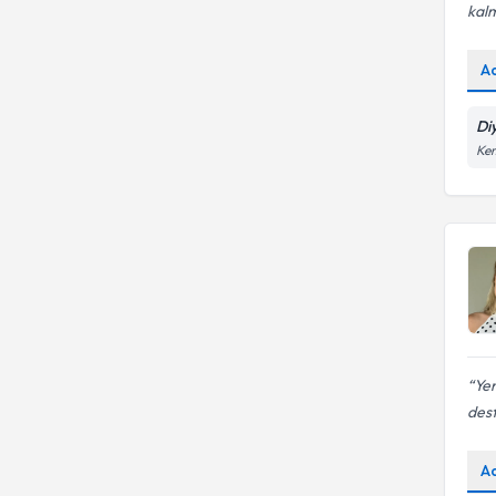
kalm
A
Di
Ke
Yen
dest
A