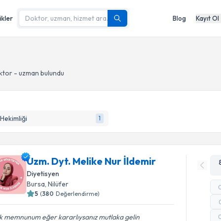
ikler
Blog
Kayıt Ol
ktor - uzman bulundu
Hekimliği
1
Uzm. Dyt. Melike Nur İldemir
Diyetisyen
Bursa
, Nilüfer
5
(
380
Değerlendirme)
k memnunum eğer kararlıysanız mutlaka gelin