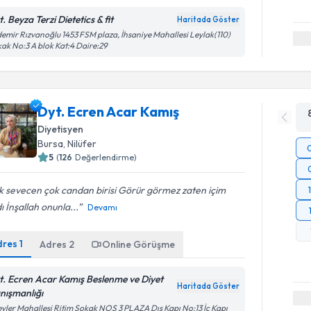
. Beyza Terzi Dietetics & fit
Haritada Göster
emir Rızvanoğlu 1453 FSM plaza, İhsaniye Mahallesi Leylak(110)
ak No:3 A blok Kat:4 Daire:29
Dyt. Ecren Acar Kamış
Diyetisyen
Bursa
, Nilüfer
5
(
126
Değerlendirme)
 sevecen çok candan birisi Görür görmez zaten içim
dı İnşallah onunla...
Devamı
dres
1
Adres
2
Online Görüşme
t. Ecren Acar Kamış Beslenme ve Diyet
Haritada Göster
nışmanlığı
vler Mahallesi Ritim Sokak NOS 3 PLAZA Dış Kapı No:13 İç Kapı