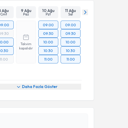
8 Ağu
9 Ağu
10 Ağu
11 Ağu
Cmt
Paz
Pzt
Sal
09:00
09:00
09:00
09:30
09:30
09:30
10:00
10:00
10:00
Takvim
kapalıdır
10:30
10:30
10:30
11:00
11:00
11:00
Daha Fazla Göster
akvimi Talebi
Deniz Eriş
için randevu takvimi talebi oluşturun. Size
 randevu almanız için bir takvim hazırlandığında e-