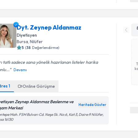
Dyt. Zeynep Aldanmaz
Diyetisyen
Bursa
, Nilüfer
5
(
38
Değerlendirme)
rı tatlı sadece sana yönelik hazırlanan listeler harika
ka
nlu...
Devamı
dres
1
Online Görüşme
yetisyen Zeynep Aldanmaz Beslenme ve
Haritada Göster
şam Merkezi
ntepe Mah. FSM Bulvarı Cd. Neşe Sk. No:6, Kat:3, Daire:9 Nilüfer,
sa 16130