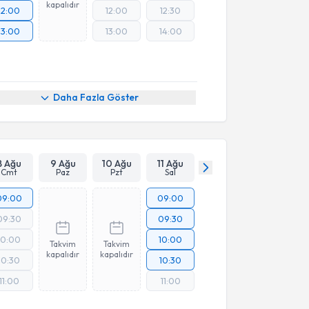
kapalıdır
12:00
12:00
12:30
13:00
13:00
14:00
Daha Fazla Göster
8 Ağu
9 Ağu
10 Ağu
11 Ağu
Cmt
Paz
Pzt
Sal
09:00
09:00
09:30
09:30
10:00
10:00
Takvim
Takvim
kapalıdır
kapalıdır
10:30
10:30
11:00
11:00