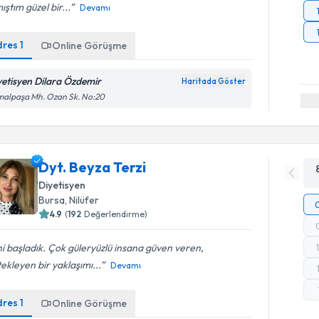
ıştım güzel bir...
Devamı
dres
1
Online Görüşme
yetisyen Dilara Özdemir
Haritada Göster
malpaşa Mh. Ozan Sk. No:20
Dyt. Beyza Terzi
Diyetisyen
Bursa
, Nilüfer
4.9
(
192
Değerlendirme)
i başladık. Çok güleryüzlü insana güven veren,
ekleyen bir yaklaşımı...
Devamı
dres
1
Online Görüşme