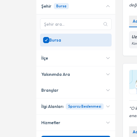
değe
Şehir
Bursa
Online danışmanlık sunan
uzmanları göster
A
Sadece
Bursa
bölgesinde
uzman ara
Uz
Bursa
Kon
İlçe
Yakınımda Ara
Branşlar
Konumuma yakın uzmanları
Nilüfer
göster
Osmangazi
İlgi Alanları
Sporcu Beslenmesi
O k
ener
İnegöl
Hizmetler
Diyetisyen
Yıldırım
A