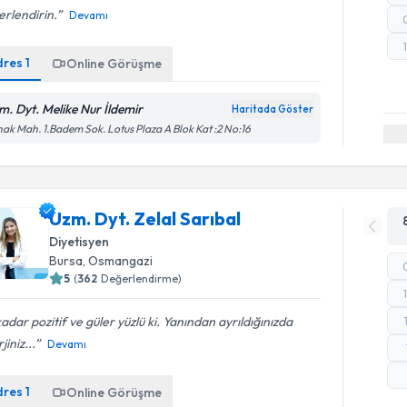
rlendirin.
Devamı
dres
1
Online Görüşme
m. Dyt. Melike Nur İldemir
Haritada Göster
ak Mah. 1.Badem Sok. Lotus Plaza A Blok Kat :2 No:16
Uzm. Dyt. Zelal Sarıbal
Diyetisyen
Bursa
, Osmangazi
5
(
362
Değerlendirme)
adar pozitif ve güler yüzlü ki. Yanından ayrıldığınızda
jiniz...
Devamı
dres
1
Online Görüşme