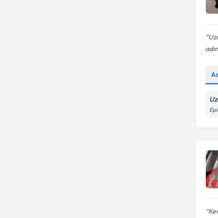
Uzu
adım
A
Uz
Epi
Ke