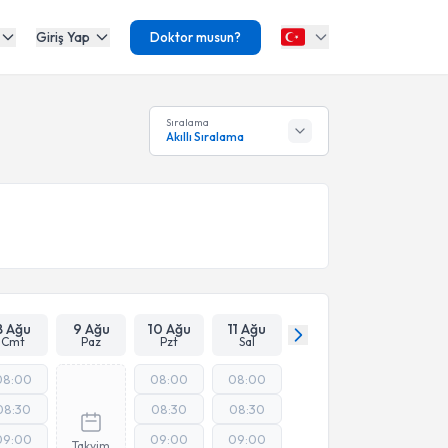
Giriş Yap
Doktor musun?
Sıralama
Akıllı Sıralama
8 Ağu
9 Ağu
10 Ağu
11 Ağu
Cmt
Paz
Pzt
Sal
08:00
08:00
08:00
08:30
08:30
08:30
09:00
09:00
09:00
Takvim