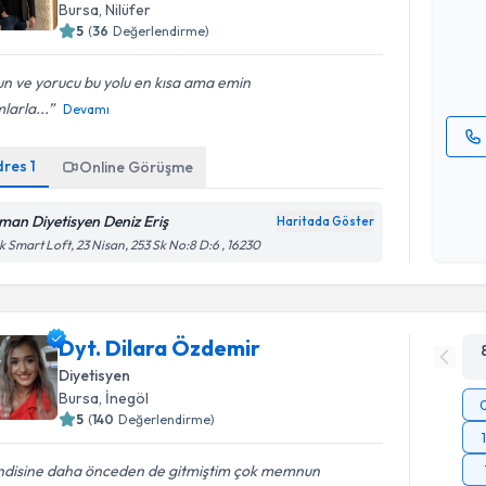
Bursa
, Nilüfer
posta ile bi
5
(
36
Değerlendirme)
E-posta Ad
n ve yorucu bu yolu en kısa ama emin
larla...
Devamı
dres
1
Online Görüşme
Kişisel
okudum
işlenm
man Diyetisyen Deniz Eriş
Haritada Göster
k Smart Loft, 23 Nisan, 253 Sk No:8 D:6 , 16230
Dyt. Dilara Özdemir
Diyetisyen
Bursa
, İnegöl
5
(
140
Değerlendirme)
ndisine daha önceden de gitmiştim çok memnun