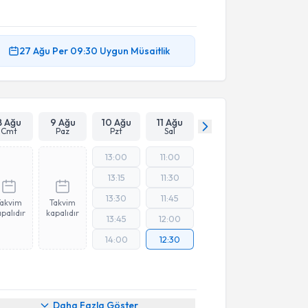
27 Ağu
Per
09:30
Uygun Müsaitlik
8 Ağu
9 Ağu
10 Ağu
11 Ağu
Cmt
Paz
Pzt
Sal
13:00
11:00
13:15
11:30
13:30
11:45
Takvim
Takvim
palıdır
kapalıdır
13:45
12:00
14:00
12:30
Daha Fazla Göster