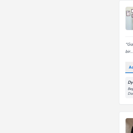
Gay
bir..
A
Dy
Beş
Dai