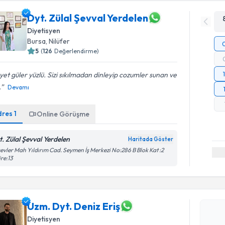
Dyt. Zülal Şevval Yerdelen
Diyetisyen
Bursa
, Nilüfer
5
(
126
Değerlendirme)
et güler yüzlü. Sizi sıkılmadan dinleyip cozumler sunan ve
.
Devamı
dres
1
Online Görüşme
t. Zülal Şevval Yerdelen
Haritada Göster
evler Mah Yıldırım Cad. Seymen İş Merkezi No:286 B Blok Kat :2
re:13
Randevu T
Uzm. Dyt. Deniz Eriş
Uzm. Dyt. 
Diyetisyen
bu uzmandan