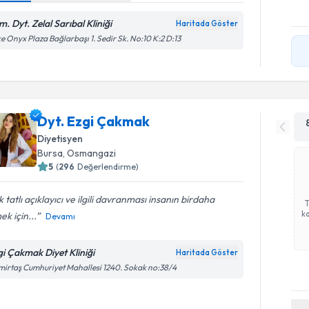
. Dyt. Zelal Sarıbal Kliniği
Haritada Göster
e Onyx Plaza Bağlarbaşı 1. Sedir Sk. No:10 K:2 D:13
Dyt. Ezgi Çakmak
Diyetisyen
Bursa
, Osmangazi
5
(
296
Değerlendirme)
 tatlı açıklayıcı ve ilgili davranması insanın birdaha
ka
ek için...
Devamı
gi Çakmak Diyet Kliniği
Haritada Göster
irtaş Cumhuriyet Mahallesi 1240. Sokak no:38/4