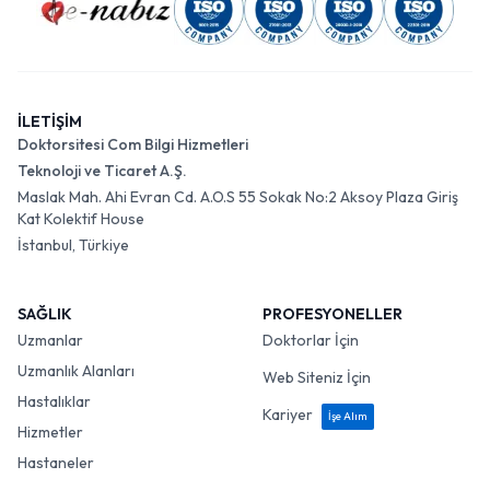
İLETİŞİM
Doktorsitesi Com Bilgi Hizmetleri
Teknoloji ve Ticaret A.Ş.
Maslak Mah. Ahi Evran Cd. A.O.S 55 Sokak No:2 Aksoy Plaza Giriş
Kat Kolektif House
İstanbul, Türkiye
SAĞLIK
PROFESYONELLER
Uzmanlar
Doktorlar İçin
Uzmanlık Alanları
Web Siteniz İçin
Hastalıklar
Kariyer
İşe Alım
Hizmetler
Hastaneler