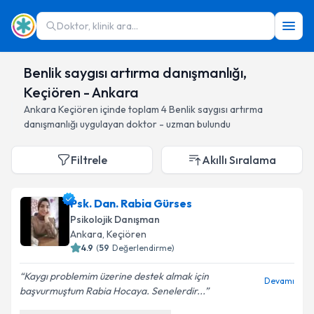
Doktor, klinik ara...
Benlik saygısı artırma danışmanlığı,
Keçiören - Ankara
Ankara
Keçiören
içinde toplam
4
Benlik saygısı artırma
danışmanlığı
uygulayan doktor - uzman bulundu
Filtrele
Akıllı Sıralama
Psk. Dan. Rabia Gürses
Psikolojik Danışman
Ankara
, Keçiören
4.9
(
59
Değerlendirme)
Kaygı problemim üzerine destek almak için
Devamı
başvurmuştum Rabia Hocaya. Senelerdir...