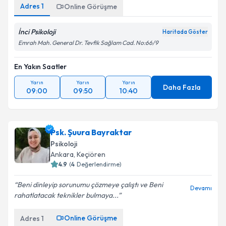
Adres
1
Online Görüşme
İnci Psikoloji
Haritada Göster
Emrah Mah. General Dr. Tevfik Sağlam Cad. No:66/9
En Yakın Saatler
Yarın
Yarın
Yarın
Daha Fazla
09:00
09:50
10:40
Psk. Şuura Bayraktar
Psikoloji
Ankara
, Keçiören
4.9
(
4
Değerlendirme)
Beni dinleyip sorunumu çözmeye çalıştı ve Beni
Devamı
rahatlatacak teknikler bulmaya...
Online Görüşme
Adres
1