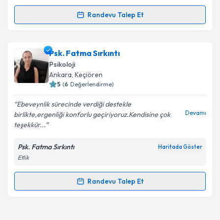
Randevu Talep Et
Randevu Takvimi Talebi
Uzm. Psk. Oğuzhan Vural
için randevu takvimi talebi
Psk. Fatma Sırkıntı
oluşturun. Size bu uzmandan randevu almanız için bir
Psikoloji
takvim hazırlandığında e-posta ile bilgilendireceğiz.
Ankara
, Keçiören
5
(
6
Değerlendirme)
E-posta Adresiniz
Ebeveynlik sürecinde verdiği destekle
Devamı
birlikte,ergenliği konforlu geçiriyoruz.Kendisine çok
teşekkür...
Kişisel verilerimin işlenmesine ilişkin
Aydınlatma
Psk. Fatma Sırkıntı
Haritada Göster
Metni
'ni okudum ve kişisel verilerimin belirtilen
Etlik
kapsamda işlenmesini kabul ediyorum.
Randevu Talep Et
Randevu Takvimi Talebi
Takvim Talebini Gönder
Psk. Fatma Sırkıntı
için randevu takvimi talebi