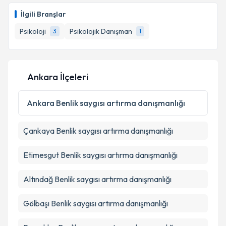
oluşturun. Size bu uzmandan randevu almanız için bir
İlgili Branşlar
takvim hazırlandığında e-posta ile bilgilendireceğiz.
Psikoloji
Psikolojik Danışman
3
1
E-posta Adresiniz
Ankara İlçeleri
Kişisel verilerimin işlenmesine ilişkin
Aydınlatma
Metni
'ni okudum ve kişisel verilerimin belirtilen
Ankara
Benlik saygısı artırma danışmanlığı
kapsamda işlenmesini kabul ediyorum.
Çankaya
Benlik saygısı artırma danışmanlığı
Takvim Talebini Gönder
Etimesgut
Benlik saygısı artırma danışmanlığı
Altındağ
Benlik saygısı artırma danışmanlığı
Gölbaşı
Benlik saygısı artırma danışmanlığı