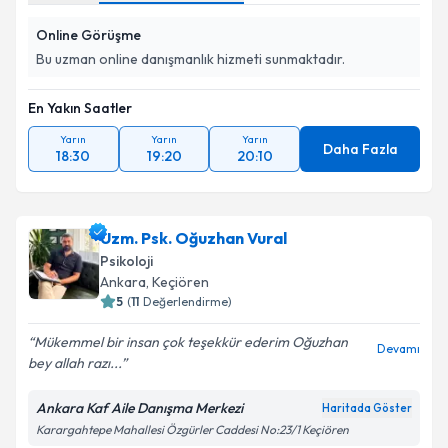
Online Görüşme
Bu uzman online danışmanlık hizmeti sunmaktadır.
En Yakın Saatler
Yarın
Yarın
Yarın
Daha Fazla
18:30
19:20
20:10
Uzm. Psk. Oğuzhan Vural
Psikoloji
Ankara
, Keçiören
5
(
11
Değerlendirme)
Mükemmel bir insan çok teşekkür ederim Oğuzhan
Devamı
bey allah razı...
Ankara Kaf Aile Danışma Merkezi
Haritada Göster
Karargahtepe Mahallesi Özgürler Caddesi No:23/1 Keçiören