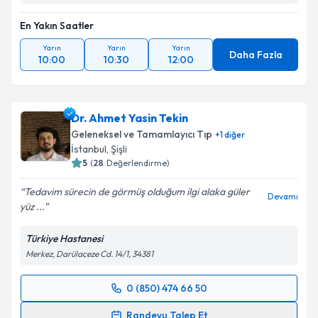
En Yakın Saatler
Yarın
Yarın
Yarın
Daha Fazla
10:00
10:30
12:00
Dr. Ahmet Yasin Tekin
Geleneksel ve Tamamlayıcı Tıp
+
1
diğer
İstanbul
,
Şişli
5
(
28
Değerlendirme)
Tedavim sürecin de görmüş olduğum ilgi alaka güler
Devamı
yüz ...
Türkiye Hastanesi
Merkez, Darülaceze Cd. 14/1, 34381
0 (850) 474 66 50
Randevu Takvimi Talebi
Randevu Talep Et