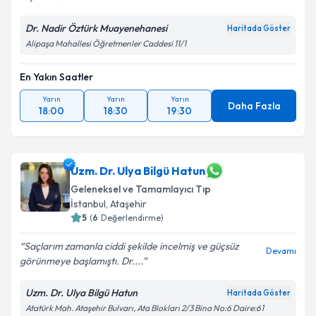
Dr. Nadir Öztürk Muayenehanesi
Haritada Göster
Alipaşa Mahallesi Öğretmenler Caddesi 11/1
En Yakın Saatler
Yarın
Yarın
Yarın
Daha Fazla
18:00
18:30
19:30
Uzm. Dr. Ulya Bilgü Hatun
Geleneksel ve Tamamlayıcı Tıp
İstanbul
,
Ataşehir
5
(
6
Değerlendirme)
Saçlarım zamanla ciddi şekilde incelmiş ve güçsüz
Devamı
görünmeye başlamıştı. Dr....
Uzm. Dr. Ulya Bilgü Hatun
Haritada Göster
Atatürk Mah. Ataşehir Bulvarı, Ata Blokları 2/3 Bina No:6 Daire:61