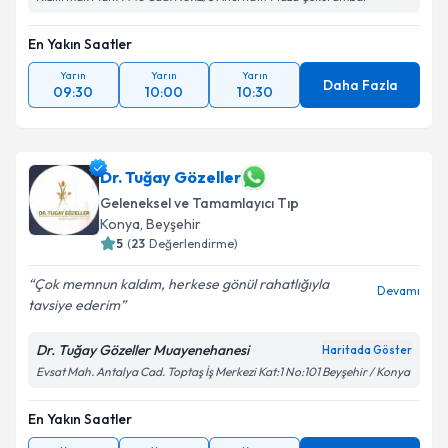
En Yakın Saatler
Yarın
Yarın
Yarın
Daha Fazla
09:30
10:00
10:30
Dr. Tuğay Gözeller
Geleneksel ve Tamamlayıcı Tıp
Konya
,
Beyşehir
5
(
23
Değerlendirme)
Çok memnun kaldım, herkese gönül rahatlığıyla
Devamı
tavsiye ederim
Dr. Tuğay Gözeller Muayenehanesi
Haritada Göster
Evsat Mah. Antalya Cad. Toptaş İş Merkezi Kat:1 No:101 Beyşehir / Konya
En Yakın Saatler