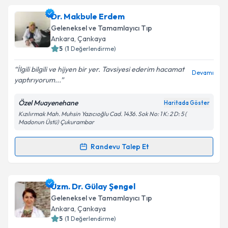
Dr. Sevil Özkan
için randevu takvimi talebi oluşturun.
Dr. Makbule Erdem
Size bu uzmandan randevu almanız için bir takvim
Takvim Talebini Gönder
Geleneksel ve Tamamlayıcı Tıp
hazırlandığında e-posta ile bilgilendireceğiz.
Ankara
,
Çankaya
5
(
1
Değerlendirme)
E-posta Adresiniz
İlgili bilgili ve hijyen bir yer. Tavsiyesi ederim hacamat
Devamı
yaptırıyorum...
Özel Muayenehane
Haritada Göster
Kişisel verilerimin işlenmesine ilişkin
Aydınlatma
Kızılırmak Mah. Muhsin Yazıcıoğlu Cad. 1436. Sok No: 1 K: 2 D: 5 (
Metni
'ni okudum ve kişisel verilerimin belirtilen
Madonun Üstü) Çukurambar
kapsamda işlenmesini kabul ediyorum.
Randevu Talep Et
Randevu Takvimi Talebi
Takvim Talebini Gönder
Dr. Makbule Erdem
için randevu takvimi talebi
Uzm. Dr. Gülay Şengel
oluşturun. Size bu uzmandan randevu almanız için bir
Geleneksel ve Tamamlayıcı Tıp
takvim hazırlandığında e-posta ile bilgilendireceğiz.
Ankara
,
Çankaya
5
(
1
Değerlendirme)
E-posta Adresiniz