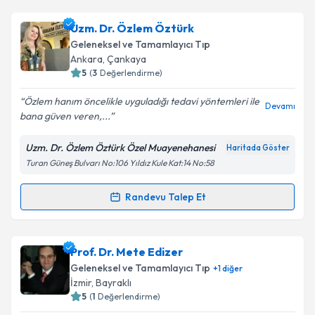
Takvim Talebini Gönder
Dr. Fatih Keskin
için randevu takvimi talebi oluşturun.
Uzm. Dr. Özlem Öztürk
Size bu uzmandan randevu almanız için bir takvim
Geleneksel ve Tamamlayıcı Tıp
hazırlandığında e-posta ile bilgilendireceğiz.
Ankara
,
Çankaya
5
(
3
Değerlendirme)
E-posta Adresiniz
Özlem hanım öncelikle uyguladığı tedavi yöntemleri ile
Devamı
bana güven veren,...
Uzm. Dr. Özlem Öztürk Özel Muayenehanesi
Haritada Göster
Kişisel verilerimin işlenmesine ilişkin
Aydınlatma
Turan Güneş Bulvarı No:106 Yıldız Kule Kat:14 No:58
Metni
'ni okudum ve kişisel verilerimin belirtilen
kapsamda işlenmesini kabul ediyorum.
Randevu Talep Et
Randevu Takvimi Talebi
Takvim Talebini Gönder
Uzm. Dr. Özlem Öztürk
için randevu takvimi talebi
Prof. Dr. Mete Edizer
oluşturun. Size bu uzmandan randevu almanız için bir
Geleneksel ve Tamamlayıcı Tıp
+
1
diğer
takvim hazırlandığında e-posta ile bilgilendireceğiz.
İzmir
,
Bayraklı
5
(
1
Değerlendirme)
E-posta Adresiniz