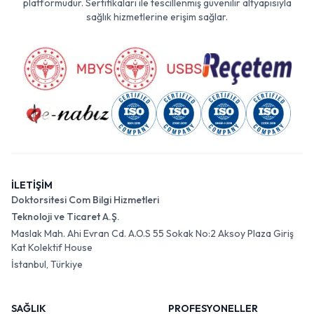
platformudur. Sertifikaları ile tescillenmiş güvenilir altyapısıyla
sağlık hizmetlerine erişim sağlar.
İLETİŞİM
Doktorsitesi Com Bilgi Hizmetleri
Teknoloji ve Ticaret A.Ş.
Maslak Mah. Ahi Evran Cd. A.O.S 55 Sokak No:2 Aksoy Plaza Giriş
Kat Kolektif House
İstanbul, Türkiye
SAĞLIK
PROFESYONELLER