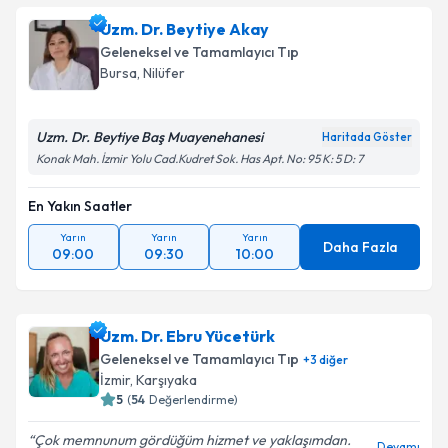
Uzm. Dr. Beytiye Akay
Geleneksel ve Tamamlayıcı Tıp
Bursa
,
Nilüfer
Uzm. Dr. Beytiye Baş Muayenehanesi
Haritada Göster
Konak Mah. İzmir Yolu Cad.Kudret Sok. Has Apt. No: 95 K: 5 D: 7
En Yakın Saatler
Yarın
Yarın
Yarın
Daha Fazla
09:00
09:30
10:00
Uzm. Dr. Ebru Yücetürk
Geleneksel ve Tamamlayıcı Tıp
+
3
diğer
İzmir
,
Karşıyaka
5
(
54
Değerlendirme)
Çok memnunum gördüğüm hizmet ve yaklaşımdan.
Devamı