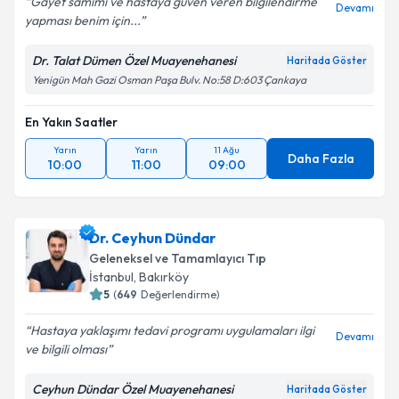
Gayet samimi ve hastaya güven veren bilgilendirme
Devamı
yapması benim için...
Dr. Talat Dümen Özel Muayenehanesi
Haritada Göster
Yenigün Mah Gazi Osman Paşa Bulv. No:58 D:603 Çankaya
En Yakın Saatler
Yarın
Yarın
11 Ağu
Daha Fazla
10:00
11:00
09:00
Dr. Ceyhun Dündar
Geleneksel ve Tamamlayıcı Tıp
İstanbul
,
Bakırköy
5
(
649
Değerlendirme)
Hastaya yaklaşımı tedavi programı uygulamaları ilgi
Devamı
ve bilgili olması
Ceyhun Dündar Özel Muayenehanesi
Haritada Göster