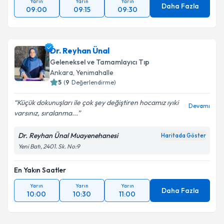
Yarın
Yarın
Yarın
Daha Fazla
09:00
09:15
09:30
Dr. Reyhan Ünal
Geleneksel ve Tamamlayıcı Tıp
Ankara
,
Yenimahalle
5
(
9
Değerlendirme)
Küçük dokunuşları ile çok şey değiştiren hocamız ıyıki
Devamı
varsınız, sıralanma...
Dr. Reyhan Ünal Muayenehanesi
Haritada Göster
Yeni Batı, 2401. Sk. No:9
En Yakın Saatler
Yarın
Yarın
Yarın
Daha Fazla
10:00
10:30
11:00