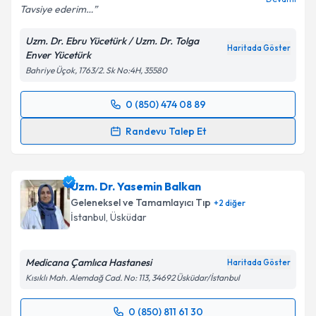
Tavsiye ederim…
Uzm. Dr. Ebru Yücetürk / Uzm. Dr. Tolga
Haritada Göster
Enver Yücetürk
Bahriye Üçok, 1763/2. Sk No:4H, 35580
0 (850) 474 08 89
Randevu Takvimi Talebi
Randevu Talep Et
Uzm. Dr. Ebru Yücetürk
için randevu takvimi talebi
oluşturun. Size bu uzmandan randevu almanız için bir
Uzm. Dr. Yasemin Balkan
takvim hazırlandığında e-posta ile bilgilendireceğiz.
Geleneksel ve Tamamlayıcı Tıp
+
2
diğer
E-posta Adresiniz
İstanbul
,
Üsküdar
Medicana Çamlıca Hastanesi
Haritada Göster
Kısıklı Mah. Alemdağ Cad. No: 113, 34692 Üsküdar/İstanbul
Kişisel verilerimin işlenmesine ilişkin
Aydınlatma
Metni
'ni okudum ve kişisel verilerimin belirtilen
0 (850) 811 61 30
kapsamda işlenmesini kabul ediyorum.