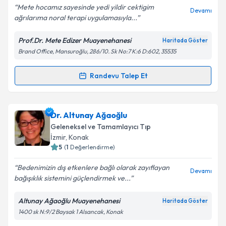
Mete hocamız sayesinde yedi yildir cektigim
Devamı
ağrılarıma noral terapi uygulamasıyla...
Prof.Dr. Mete Edizer Muayenehanesi
Haritada Göster
Kişisel verilerimin işlenmesine ilişkin
Aydınlatma
Brand Office, Mansuroğlu, 286/10. Sk No:7 K:6 D:602, 35535
Metni
'ni okudum ve kişisel verilerimin belirtilen
kapsamda işlenmesini kabul ediyorum.
Randevu Talep Et
Randevu Takvimi Talebi
Takvim Talebini Gönder
Prof. Dr. Mete Edizer
için randevu takvimi talebi
Dr. Altunay Ağaoğlu
oluşturun. Size bu uzmandan randevu almanız için bir
Geleneksel ve Tamamlayıcı Tıp
takvim hazırlandığında e-posta ile bilgilendireceğiz.
İzmir
,
Konak
5
(
1
Değerlendirme)
E-posta Adresiniz
Bedenimizin dış etkenlere bağlı olarak zayıflayan
Devamı
bağışıklık sistemini güçlendirmek ve...
Altunay Ağaoğlu Muayenehanesi
Haritada Göster
Kişisel verilerimin işlenmesine ilişkin
Aydınlatma
1400 sk N:9/2 Baysak 1 Alsancak, Konak
Metni
'ni okudum ve kişisel verilerimin belirtilen
kapsamda işlenmesini kabul ediyorum.