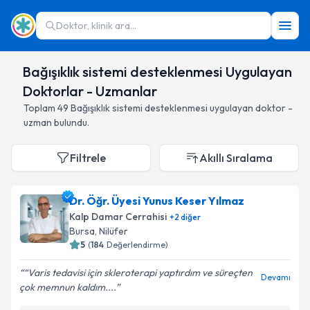
Doktor, klinik ara...
Bağışıklık sistemi desteklenmesi Uygulayan
Doktorlar - Uzmanlar
Toplam
49
Bağışıklık sistemi desteklenmesi
uygulayan doktor -
uzman bulundu.
Filtrele
Akıllı Sıralama
Dr. Öğr. Üyesi Yunus Keser Yılmaz
Kalp Damar Cerrahisi
+
2
diğer
Bursa
,
Nilüfer
5
(
184
Değerlendirme)
“Varis tedavisi için skleroterapi yaptırdım ve süreçten
Devamı
çok memnun kaldım....