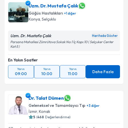
Uzm. Dr. Mustafa Çalık
Göğüs Hastalıkları
+
1
diğer
Konya
,
Selçuklu
Uzm. Dr. Mustafa Çalık
Haritada Göster
Parsana Mahallesi Zümrütova Sokak No:1 İç Kapı:10 ( Selçuker Center
Kat:5 )
En Yakın Saatler
Yarın
Yarın
Yarın
Daha Fazla
09:00
10:00
11:00
Dr. Talat Dümen
Geleneksel ve Tamamlayıcı Tıp
+
3
diğer
İzmir
,
Konak
5
(
468
Değerlendirme)