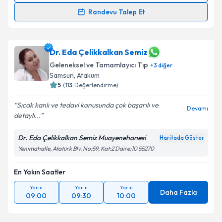
Randevu Talep Et
Dr. Alparslan Kahveci
için randevu takvimi talebi
oluşturun. Size bu uzmandan randevu almanız için bir
takvim hazırlandığında e-posta ile bilgilendireceğiz.
Dr. Eda Çelikkalkan Semiz
Geleneksel ve Tamamlayıcı Tıp
+
3
diğer
E-posta Adresiniz
Samsun
,
Atakum
5
(
113
Değerlendirme)
Sıcak kanlı ve tedavi konusunda çok başarılı ve
Devamı
detaylı...
Kişisel verilerimin işlenmesine ilişkin
Aydınlatma
Metni
'ni okudum ve kişisel verilerimin belirtilen
Dr. Eda Çelikkalkan Semiz Muayenehanesi
Haritada Göster
kapsamda işlenmesini kabul ediyorum.
Yenimahalle, Atatürk Blv. No:59, Kat:2 Daire:10 55270
Takvim Talebini Gönder
En Yakın Saatler
Yarın
Yarın
Yarın
Daha Fazla
09:00
09:30
10:00