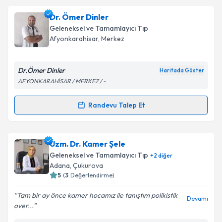
oluşturun. Size bu uzmandan randevu almanız için bir
Dr. Ömer Dinler
takvim hazırlandığında e-posta ile bilgilendireceğiz.
Geleneksel ve Tamamlayıcı Tıp
E-posta Adresiniz
Afyonkarahisar
,
Merkez
Dr.Ömer Dinler
Haritada Göster
AFYONKARAHİSAR / MERKEZ / -
Kişisel verilerimin işlenmesine ilişkin
Aydınlatma
Metni
'ni okudum ve kişisel verilerimin belirtilen
Randevu Talep Et
kapsamda işlenmesini kabul ediyorum.
Randevu Takvimi Talebi
Takvim Talebini Gönder
Dr. Ömer Dinler
için randevu takvimi talebi
Uzm. Dr. Kamer Şele
oluşturun. Size bu uzmandan randevu almanız için bir
Geleneksel ve Tamamlayıcı Tıp
+
2
diğer
takvim hazırlandığında e-posta ile bilgilendireceğiz.
Adana
,
Çukurova
5
(
3
Değerlendirme)
E-posta Adresiniz
Tam bir ay önce kamer hocamız ile tanıştım polikistik
Devamı
over...