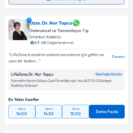
Dr. Ahmet Yasin Tekin
için randevu takvimi talebi
oluşturun. Size bu uzmandan randevu almanız için bir
takvim hazırlandığında e-posta ile bilgilendireceğiz.
Uzm. Dr. Nur Topcu
Geleneksel ve Tamamlayıcı Tıp
E-posta Adresiniz
İstanbul
,
Kadıköy
4.7
(
25
Değerlendirme)
LifeZone'a sindirim sistemi sorunlarım için gittim ve
Devamı
uzun bir tedavi...
Kişisel verilerimin işlenmesine ilişkin
Aydınlatma
Metni
'ni okudum ve kişisel verilerimin belirtilen
LifeZone Dr. Nur Topçu
Haritada Göster
kapsamda işlenmesini kabul ediyorum.
Fahrettin Kerim Gökay Cad.Fikret Bey Apt. No:267/1 D:3 Göztepe
Kadıköy/İstanbul
Takvim Talebini Gönder
En Yakın Saatler
Yarın
Yarın
Yarın
Daha Fazla
14:00
14:30
15:00