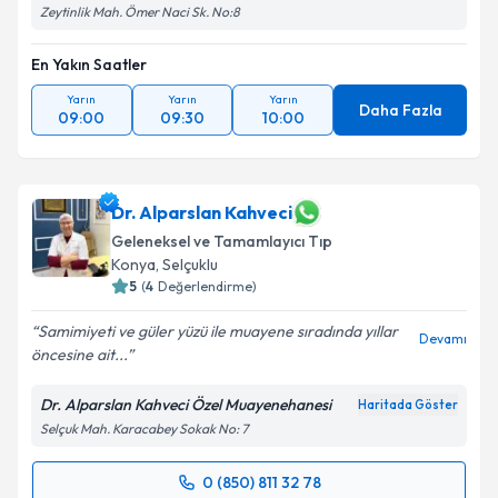
Zeytinlik Mah. Ömer Naci Sk. No:8
En Yakın Saatler
Yarın
Yarın
Yarın
Daha Fazla
09:00
09:30
10:00
Dr. Alparslan Kahveci
Geleneksel ve Tamamlayıcı Tıp
Konya
,
Selçuklu
5
(
4
Değerlendirme)
Samimiyeti ve güler yüzü ile muayene sıradında yıllar
Devamı
öncesine ait...
Dr. Alparslan Kahveci Özel Muayenehanesi
Haritada Göster
Selçuk Mah. Karacabey Sokak No: 7
0 (850) 811 32 78
Randevu Takvimi Talebi