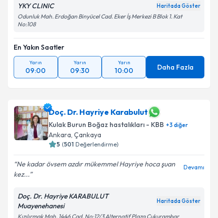
YKY CLINIC
Haritada Göster
Odunluk Mah. Erdoğan Binyücel Cad. Eker İş Merkezi B Blok 1. Kat
No:108
En Yakın Saatler
Yarın
Yarın
Yarın
Daha Fazla
09:00
09:30
10:00
Doç. Dr. Hayriye Karabulut
Kulak Burun Boğaz hastalıkları - KBB
+
3
diğer
Ankara
,
Çankaya
5
(
501
Değerlendirme)
Ne kadar övsem azdır mükemmel Hayriye hoca şuan
Devamı
kez...
Doç. Dr. Hayriye KARABULUT
Haritada Göster
Muayenehanesi
Kızılırmak Mah. 1446 Cad. No:12/3 Alternatif Plaza Çukurambar