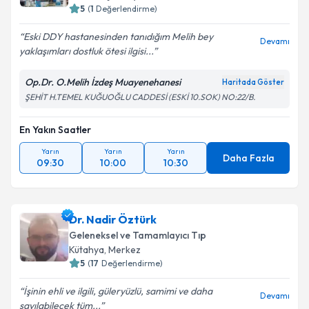
5
(
1
Değerlendirme)
Eski DDY hastanesinden tanıdığım Melih bey
Devamı
yaklaşımları dostluk ötesi ilgisi...
Op.Dr. O.Melih İzdeş Muayenehanesi
Haritada Göster
ŞEHİT H.TEMEL KUĞUOĞLU CADDESİ (ESKİ 10.SOK) NO:22/B.
En Yakın Saatler
Yarın
Yarın
Yarın
Daha Fazla
09:30
10:00
10:30
Dr. Nadir Öztürk
Geleneksel ve Tamamlayıcı Tıp
Kütahya
,
Merkez
5
(
17
Değerlendirme)
İşinin ehli ve ilgili, güleryüzlü, samimi ve daha
Devamı
sayılabilecek tüm...