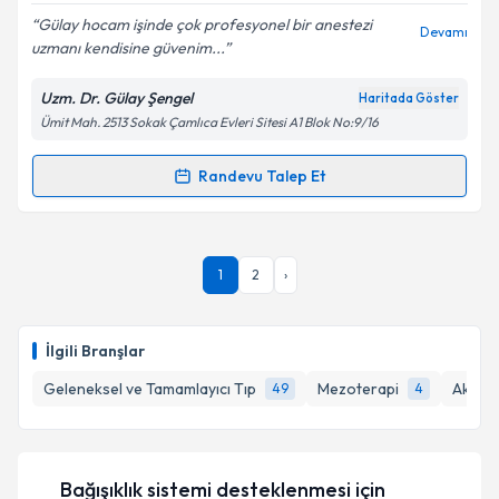
Gülay hocam işinde çok profesyonel bir anestezi
Devamı
uzmanı kendisine güvenim...
Uzm. Dr. Gülay Şengel
Haritada Göster
Kişisel verilerimin işlenmesine ilişkin
Aydınlatma
Ümit Mah. 2513 Sokak Çamlıca Evleri Sitesi A1 Blok No:9/16
Metni
'ni okudum ve kişisel verilerimin belirtilen
kapsamda işlenmesini kabul ediyorum.
Randevu Talep Et
Randevu Takvimi Talebi
Takvim Talebini Gönder
Uzm. Dr. Gülay Şengel
için randevu takvimi talebi
1
2
›
oluşturun. Size bu uzmandan randevu almanız için bir
takvim hazırlandığında e-posta ile bilgilendireceğiz.
E-posta Adresiniz
İlgili Branşlar
Geleneksel ve Tamamlayıcı Tıp
Mezoterapi
Akupu
49
4
Kişisel verilerimin işlenmesine ilişkin
Aydınlatma
Metni
'ni okudum ve kişisel verilerimin belirtilen
Bağışıklık sistemi desteklenmesi
için