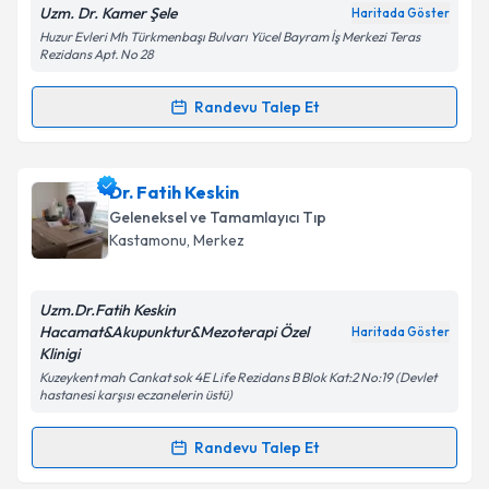
Uzm. Dr. Kamer Şele
Haritada Göster
Kişisel verilerimin işlenmesine ilişkin
Aydınlatma
Huzur Evleri Mh Türkmenbaşı Bulvarı Yücel Bayram İş Merkezi Teras
Metni
'ni okudum ve kişisel verilerimin belirtilen
Rezidans Apt. No 28
kapsamda işlenmesini kabul ediyorum.
Randevu Talep Et
Randevu Takvimi Talebi
Takvim Talebini Gönder
Uzm. Dr. Kamer Şele
için randevu takvimi talebi
Dr. Fatih Keskin
oluşturun. Size bu uzmandan randevu almanız için bir
Geleneksel ve Tamamlayıcı Tıp
takvim hazırlandığında e-posta ile bilgilendireceğiz.
Kastamonu
,
Merkez
E-posta Adresiniz
Uzm.Dr.Fatih Keskin
Hacamat&Akupunktur&Mezoterapi Özel
Haritada Göster
Klinigi
Kuzeykent mah Cankat sok 4E Life Rezidans B Blok Kat:2 No:19 (Devlet
Kişisel verilerimin işlenmesine ilişkin
Aydınlatma
hastanesi karşısı eczanelerin üstü)
Metni
'ni okudum ve kişisel verilerimin belirtilen
kapsamda işlenmesini kabul ediyorum.
Randevu Talep Et
Randevu Takvimi Talebi