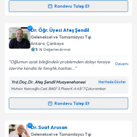
Randevu Talep Et
Randevu Takvimi Talebi
Takvim Talebini Gönder
Dr. Altunay Ağaoğlu
için randevu takvimi talebi
Dr. Öğr. Üyesi Ateş Şendil
oluşturun. Size bu uzmandan randevu almanız için bir
Geleneksel ve Tamamlayıcı Tıp
takvim hazırlandığında e-posta ile bilgilendireceğiz.
Ankara
,
Çankaya
5
(
4
Değerlendirme)
E-posta Adresiniz
Oğlumun ayak bileğindeki problemden dolayı tavsiye
Devamı
üzerine kendisi ile tanıştık,hastası...
Yrd.Doç.Dr. Ateş Şendil Muayenehanesi
Haritada Göster
Kişisel verilerimin işlenmesine ilişkin
Aydınlatma
Muhsin Yazıcıoğlu Cad. BAGİ' S Plaza K: 6 43/ 7 Çukurambar
Metni
'ni okudum ve kişisel verilerimin belirtilen
kapsamda işlenmesini kabul ediyorum.
Randevu Talep Et
Randevu Takvimi Talebi
Takvim Talebini Gönder
Dr. Öğr. Üyesi Ateş Şendil
için randevu takvimi talebi
Dr. Suat Arusan
oluşturun. Size bu uzmandan randevu almanız için bir
Geleneksel ve Tamamlayıcı Tıp