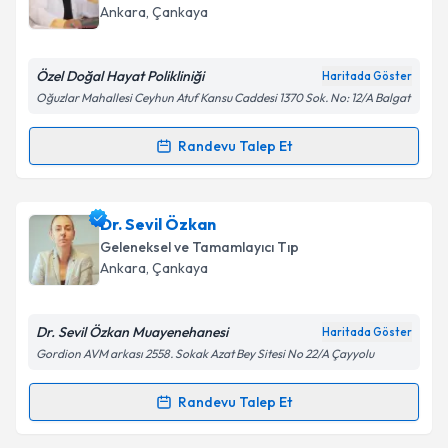
takvim hazırlandığında e-posta ile bilgilendireceğiz.
Ankara
,
Çankaya
E-posta Adresiniz
Özel Doğal Hayat Polikliniği
Haritada Göster
Oğuzlar Mahallesi Ceyhun Atuf Kansu Caddesi 1370 Sok. No: 12/A Balgat
Kişisel verilerimin işlenmesine ilişkin
Aydınlatma
Randevu Talep Et
Randevu Takvimi Talebi
Metni
'ni okudum ve kişisel verilerimin belirtilen
kapsamda işlenmesini kabul ediyorum.
Dr. Suat Arusan
için randevu takvimi talebi oluşturun.
Dr. Sevil Özkan
Size bu uzmandan randevu almanız için bir takvim
Takvim Talebini Gönder
Geleneksel ve Tamamlayıcı Tıp
hazırlandığında e-posta ile bilgilendireceğiz.
Ankara
,
Çankaya
E-posta Adresiniz
Dr. Sevil Özkan Muayenehanesi
Haritada Göster
Gordion AVM arkası 2558. Sokak Azat Bey Sitesi No 22/A Çayyolu
Kişisel verilerimin işlenmesine ilişkin
Aydınlatma
Randevu Talep Et
Randevu Takvimi Talebi
Metni
'ni okudum ve kişisel verilerimin belirtilen
kapsamda işlenmesini kabul ediyorum.