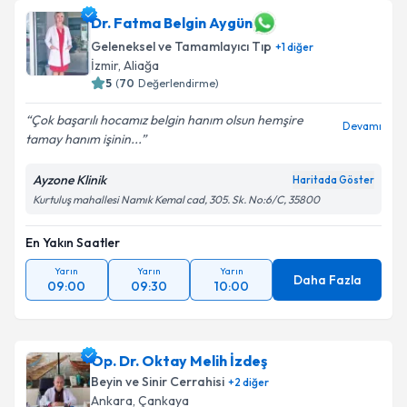
Dr. Fatma Belgin Aygün
Geleneksel ve Tamamlayıcı Tıp
+
1
diğer
İzmir
,
Aliağa
5
(
70
Değerlendirme)
Çok başarılı hocamız belgin hanım olsun hemşire
Devamı
tamay hanım işinin...
Ayzone Klinik
Haritada Göster
Kurtuluş mahallesi Namık Kemal cad, 305. Sk. No:6/C, 35800
En Yakın Saatler
Yarın
Yarın
Yarın
Daha Fazla
09:00
09:30
10:00
Op. Dr. Oktay Melih İzdeş
Beyin ve Sinir Cerrahisi
+
2
diğer
Ankara
,
Çankaya