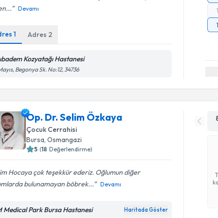
n...
Devamı
dres
1
Adres
2
ıbadem Kozyatağı Hastanesi
Mayıs, Begonya Sk. No:12, 34736
Op. Dr. Selim Özkaya
Çocuk Cerrahisi
Bursa
,
Osmangazi
5
(
18
Değerlendirme)
lim Hocaya çok teşekkür ederiz. Oğlumun diğer
ka
umlarda bulunamayan böbrek...
Devamı
 Medical Park Bursa Hastanesi
Haritada Göster