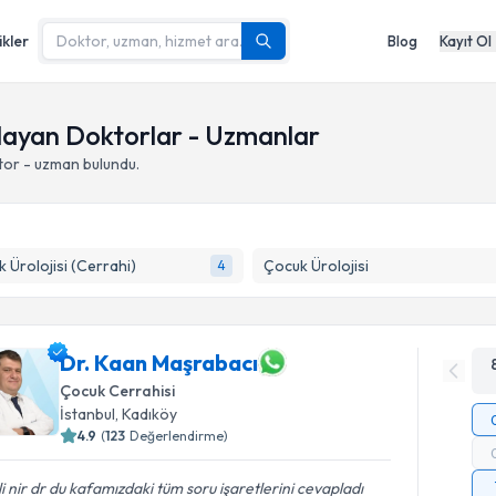
ikler
Blog
Kayıt Ol
layan Doktorlar - Uzmanlar
tor - uzman bulundu.
 Ürolojisi (Cerrahi)
Çocuk Ürolojisi
4
Dr. Kaan Maşrabacı
Çocuk Cerrahisi
İstanbul
,
Kadıköy
4.9
(
123
Değerlendirme)
ili nir dr du kafamızdaki tüm soru işaretlerini cevapladı