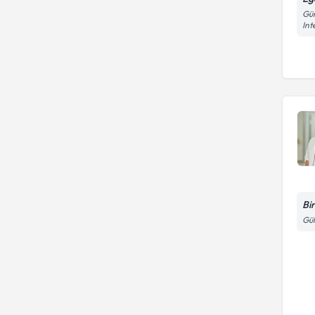
Gün
Int
Bi
Gül