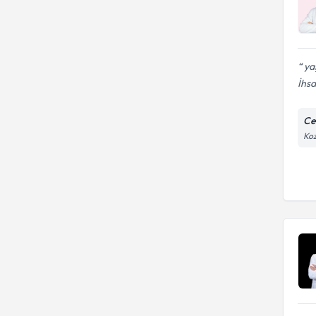
yaş
İhsa
Ce
Koz