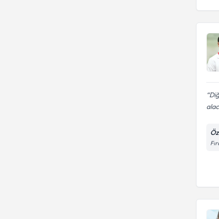
Diğ
alac
Öz
Fır