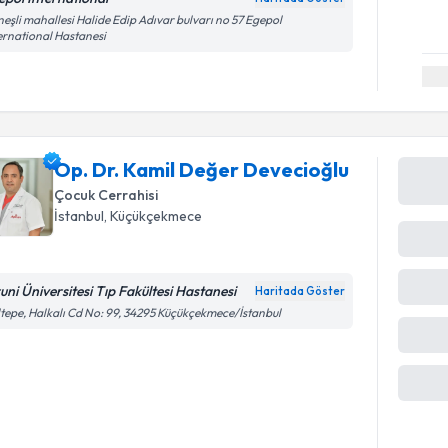
eşli mahallesi Halide Edip Adıvar bulvarı no 57 Egepol
ernational Hastanesi
Op. Dr. Kamil Değer Devecioğlu
Çocuk Cerrahisi
İstanbul
,
Küçükçekmece
runi Üniversitesi Tıp Fakültesi Hastanesi
Haritada Göster
ka
tepe, Halkalı Cd No: 99, 34295 Küçükçekmece/İstanbul