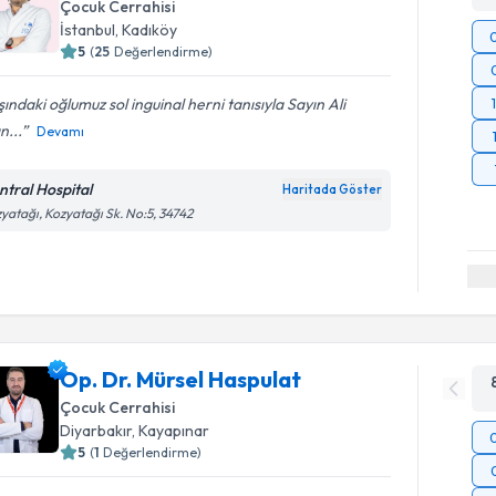
Çocuk Cerrahisi
İstanbul
,
Kadıköy
5
(
25
Değerlendirme)
ındaki oğlumuz sol inguinal herni tanısıyla Sayın Ali
n...
Devamı
ntral Hospital
Haritada Göster
yatağı, Kozyatağı Sk. No:5, 34742
Op. Dr. Mürsel Haspulat
Çocuk Cerrahisi
Diyarbakır
,
Kayapınar
5
(
1
Değerlendirme)