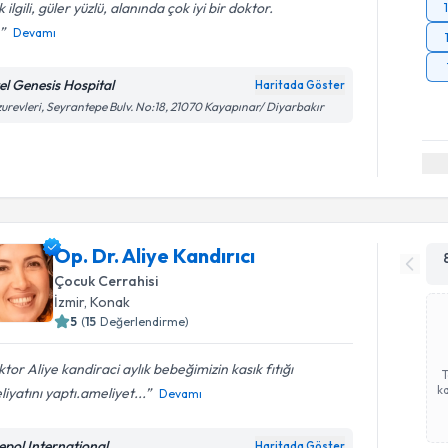
 ilgili, güler yüzlü, alanında çok iyi bir doktor.
Devamı
el Genesis Hospital
Haritada Göster
urevleri, Seyrantepe Bulv. No:18, 21070 Kayapınar/ Diyarbakır
Op. Dr. Aliye Kandırıcı
Çocuk Cerrahisi
İzmir
,
Konak
5
(
15
Değerlendirme)
tor Aliye kandiraci aylık bebeğimizin kasık fıtığı
ka
iyatını yaptı.ameliyet...
Devamı
epol International
Haritada Göster