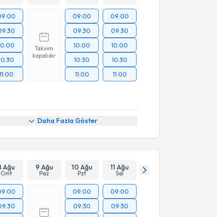
09:00
09:00
09:00
09:30
09:30
09:30
10:00
10:00
10:00
Takvim
kapalıdır
10:30
10:30
10:30
11:00
11:00
11:00
Daha Fazla Göster
8 Ağu
9 Ağu
10 Ağu
11 Ağu
Cmt
Paz
Pzt
Sal
09:00
09:00
09:00
09:30
09:30
09:30