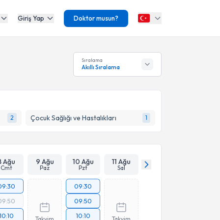
Giriş Yap
Doktor musun?
Sıralama
Akıllı Sıralama
Çocuk Sağlığı ve Hastalıkları
2
1
8 Ağu
9 Ağu
10 Ağu
11 Ağu
Cmt
Paz
Pzt
Sal
09:30
09:30
09:50
09:50
10:10
10:10
Takvim
Takvim