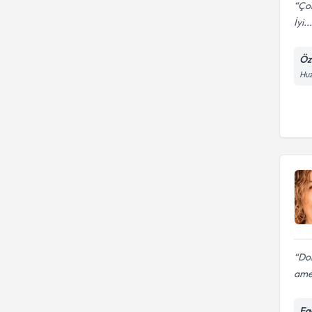
Çok
İyi...
Öz
Huz
Dok
amel
Eg