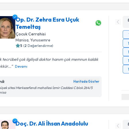
Op. Dr. Zehra Esra Uçuk
Temeltaş
Çocuk Cerrahisi
Manisa
,
Yunusemre
5
(
2
Değerlendirme)
 tecrübeli çok ilgiliydi doktor hanım çok memnun kaldık
kkür...
Devamı
nik
Haritada Göster
üyek sitesi Merkezefendi mahallesi İzmir Caddesi C blok 264/5
nisa
Doç. Dr. Ali İhsan Anadolulu