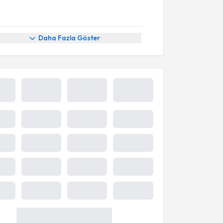
Daha Fazla Göster
8 Ağu
9 Ağu
10 Ağu
11 Ağu
Cmt
Paz
Pzt
Sal
10:00
14:20
10:20
15:20
15:40
16:00
Takvim
Takvim
palıdır
kapalıdır
16:00
16:20
16:20
16:40
Daha Fazla Göster