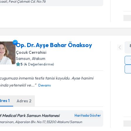
caali, Fevzi Çakmak Cd. No:76
Op. Dr. Ayşe Bahar Önaksoy
Çocuk Cerrahisi
Samsun
,
Atakum
5
(
4
Değerlendirme)
ugumuza inmemis testis tanisi koyuldu. Ayse hanimi
inda yetenekli ve...
Devamı
dres
1
Adres
2
 Medical Park Samsun Hastanesi
Haritada Göster
arsinan, Alparslan Blv. No:17, 55200 Atakum/Samsun