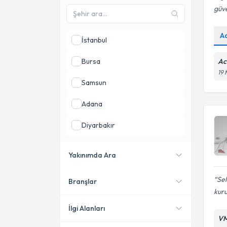
güve
A
İstanbul
Bursa
Ac
19 
Samsun
Adana
Diyarbakır
Gaziantep
Yakınımda Ara
İzmir
Se
Branşlar
Konumuma yakın uzmanları
kur
göster
İlgi Alanları
VM