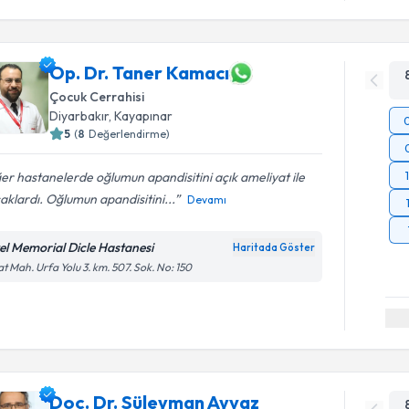
Op. Dr. Taner Kamacı
Çocuk Cerrahisi
Diyarbakır
,
Kayapınar
5
(
8
Değerlendirme)
er hastanelerde oğlumun apandisitini açık ameliyat ile
aklardı. Oğlumun apandisitini...
Devamı
el Memorial Dicle Hastanesi
Haritada Göster
at Mah. Urfa Yolu 3. km. 507. Sok. No: 150
Doç. Dr. Süleyman Ayvaz