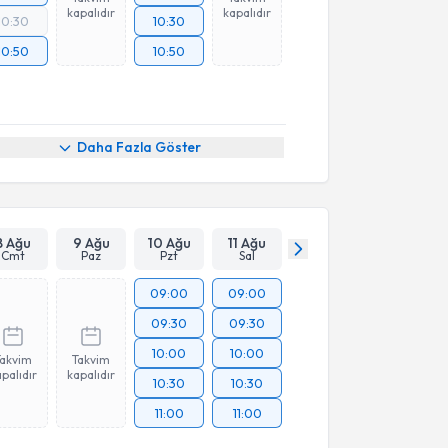
kapalıdır
kapalıdır
10:30
10:30
10:50
10:50
Daha Fazla Göster
8 Ağu
9 Ağu
10 Ağu
11 Ağu
Cmt
Paz
Pzt
Sal
09:00
09:00
09:30
09:30
10:00
10:00
Takvim
Takvim
palıdır
kapalıdır
10:30
10:30
11:00
11:00