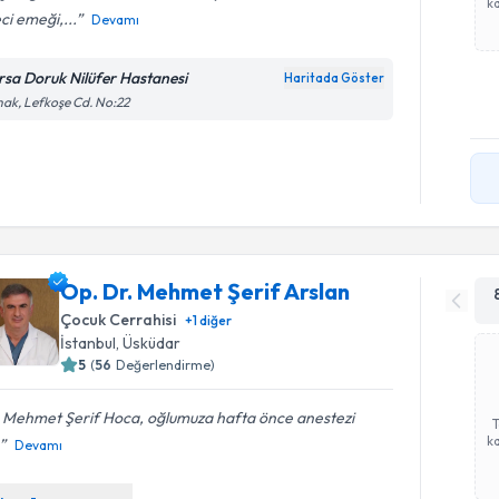
ka
ci emeği,...
Devamı
rsa Doruk Nilüfer Hastanesi
Haritada Göster
ak, Lefkoşe Cd. No:22
Op. Dr. Mehmet Şerif Arslan
Çocuk Cerrahisi
+
1
diğer
İstanbul
,
Üsküdar
5
(
56
Değerlendirme)
. Mehmet Şerif Hoca, oğlumuza hafta önce anestezi
ka
Devamı