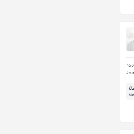
Gül
ins
Öz
Kal