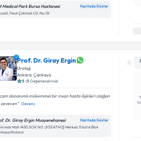
 Medical Park Bursa Hastanesi
Haritada Göster
caali, Fevzi Çakmak Cd. No:76
Prof. Dr. Giray Ergin
Üroloji
Ankara
,
Çankaya
5
(
5
Değerlendirme)
am donanımlı mükemmel bir insan hasta ilişkileri olağan
ka
ü sevecen
Devamı
of. Dr. Giray Ergin Muayenehanesi
Haritada Göster
ılırmak Mah 1450.SOK NO :3/53 ATM İŞ Merkezi 11.kat A Blok
nkaya/Ankara