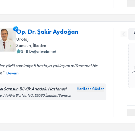
Op. Dr. Şakir Aydoğan
Üroloji
Samsun
,
İlkadım
5
(
11
Değerlendirme)
er yüzlü samimiyeti hastaya yaklaşımı mükemmel bir
ka
an
Devamı
el Samsun Büyük Anadolu Hastanesi
Haritada Göster
e, Atatürk Blv. No:160, 55030 İlkadım/Samsun