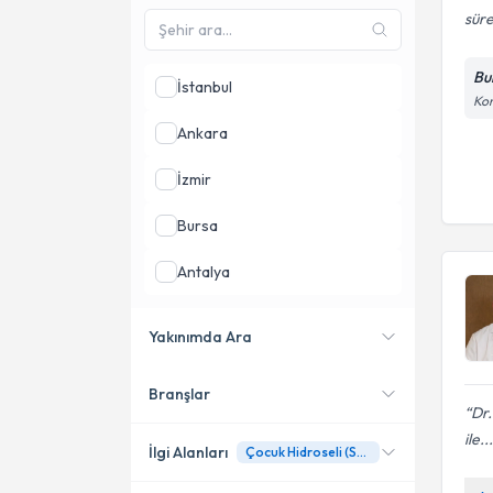
süre
Bu
İstanbul
Kon
Ankara
İzmir
Bursa
Antalya
Adana
Yakınımda Ara
Kocaeli
Branşlar
Konumuma yakın uzmanları
Dr
göster
ile...
İlgi Alanları
Çocuk Hidroseli (Su Fıtığı)