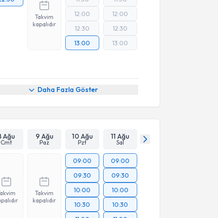
12:00
12:00
Takvim
kapalıdır
12:30
12:30
13:00
13:00
Daha Fazla Göster
8 Ağu
9 Ağu
10 Ağu
11 Ağu
Cmt
Paz
Pzt
Sal
09:00
09:00
09:30
09:30
10:00
10:00
Takvim
Takvim
palıdır
kapalıdır
10:30
10:30