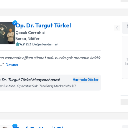
Op. Dr. Turgut Türkel
Çocuk Cerrahisi
Bursa
,
Nilüfer
4.9
(
53
Değerlendirme)
kın zamanda oğlum sünnet oldu burda çok memnun kaldık
ka
..
Devamı
.Dr. Turgut Türkel Muayenehanesi
Haritada Göster
nluk Mah. Operatör Sok. Tezeller İş Merkezi No:1/7