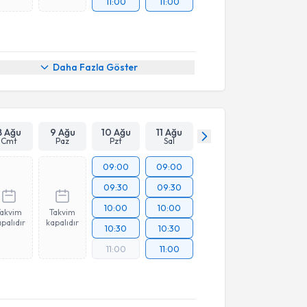
11:00
11:00
Daha Fazla Göster
8 Ağu
9 Ağu
10 Ağu
11 Ağu
Cmt
Paz
Pzt
Sal
09:00
09:00
09:30
09:30
10:00
10:00
Takvim
Takvim
palıdır
kapalıdır
10:30
10:30
11:00
11:00