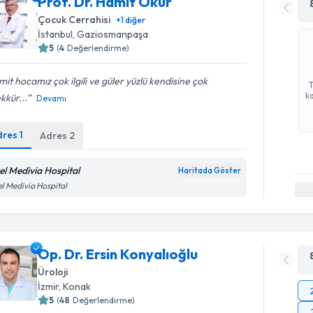
Prof. Dr. Hamit Okur
Çocuk Cerrahisi
+
1
diğer
İstanbul
,
Gaziosmanpaşa
5
(
4
Değerlendirme)
it hocamız çok ilgili ve güler yüzlü kendisine çok
ka
kkür...
Devamı
dres
1
Adres
2
el Medivia Hospital
Haritada Göster
l Medivia Hospital
Op. Dr. Ersin Konyalıoğlu
Üroloji
İzmir
,
Konak
5
(
48
Değerlendirme)