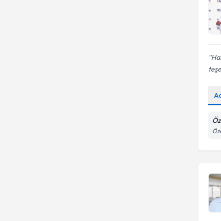
Ham
teşe
A
Öz
Öze