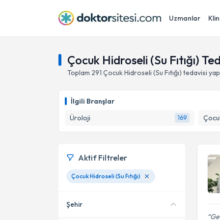
Uzmanlar
Klin
Çocuk Hidroseli (Su Fıtığı) Te
Toplam
291
Çocuk Hidroseli (Su Fıtığı)
tedavisi ya
İlgili Branşlar
Üroloji
Çocuk
169
Aktif Filtreler
Çocuk Hidroseli (Su Fıtığı)
Şehir
Geç