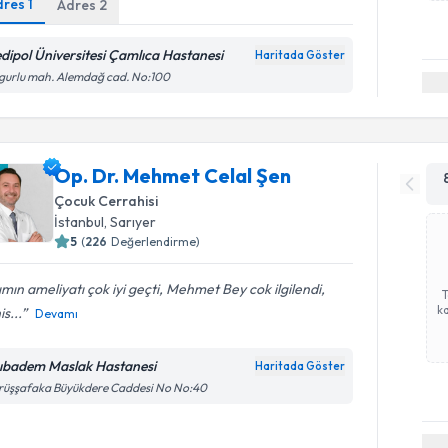
dres
1
Adres
2
dipol Üniversitesi Çamlıca Hastanesi
Haritada Göster
gurlu mah. Alemdağ cad. No:100
Op. Dr. Mehmet Celal Şen
Çocuk Cerrahisi
İstanbul
,
Sarıyer
5
(
226
Değerlendirme)
ımın ameliyatı çok iyi geçti, Mehmet Bey cok ilgilendi,
ka
is...
Devamı
ıbadem Maslak Hastanesi
Haritada Göster
rüşşafaka Büyükdere Caddesi No No:40