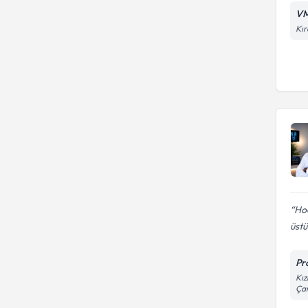
VM
Kır
Hoc
üst
Pr
Kız
Ça