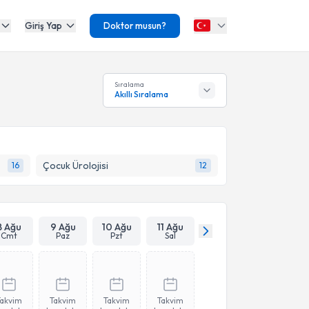
Giriş Yap
Doktor musun?
Sıralama
Akıllı Sıralama
Çocuk Ürolojisi
16
12
8 Ağu
9 Ağu
10 Ağu
11 Ağu
Cmt
Paz
Pzt
Sal
Takvim
Takvim
Takvim
Takvim