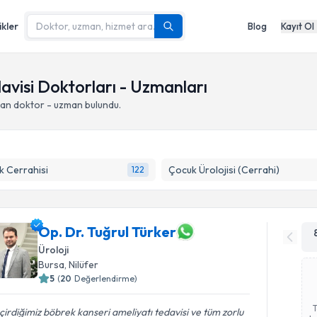
ikler
Blog
Kayıt Ol
davisi Doktorları - Uzmanları
pan doktor - uzman bulundu.
 Cerrahisi
Çocuk Ürolojisi (Cerrahi)
122
Op. Dr. Tuğrul Türker
Üroloji
Bursa
,
Nilüfer
5
(
20
Değerlendirme)
irdiğimiz böbrek kanseri ameliyatı tedavisi ve tüm zorlu