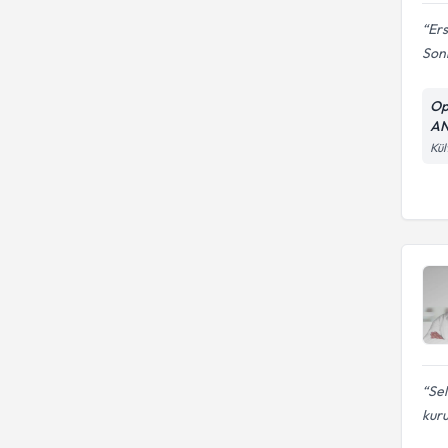
Ers
Sonr
Op
AN
Kül
Se
kur