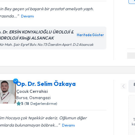
in Bey geçen yıl başarılı bir prostat ameliyatı yaptı.
asında...
Devamı
. Dr. ERSİN KONYALIOĞLU ÜROLOJİ &
Haritada Göster
DROLOJİ Kliniği ALSANCAK
tür Mah. Şair Eşref Bulv. No:73 Özerdim Apart. D:2 Alsancak
Op. Dr. Selim Özkaya
Çocuk Cerrahisi
Bursa
,
Osmangazi
5
(
18
Değerlendirme)
lim Hocaya çok teşekkür ederiz. Oğlumun diğer
ka
umlarda bulunamayan böbrek...
Devamı