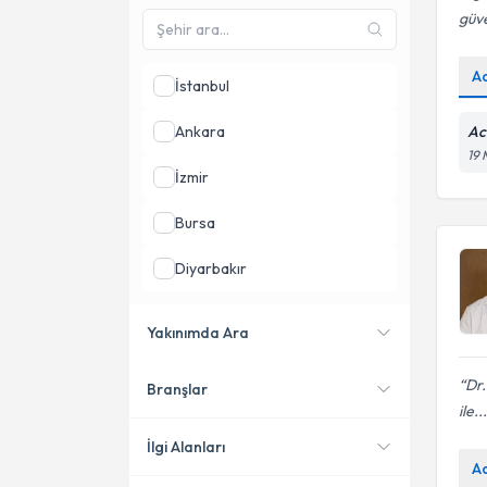
güve
A
İstanbul
Ankara
Ac
19 
İzmir
Bursa
Diyarbakır
Gaziantep
Yakınımda Ara
Eskişehir
Dr
Branşlar
Konumuma yakın uzmanları
ile...
göster
İlgi Alanları
A