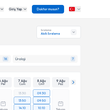
Giriş Yap
Doktor musun?
Sıralama
Akıllı Sıralama
Üroloji
16
7
6 Ağu
7 Ağu
8 Ağu
9 Ağu
Per
Cum
Cmt
Paz
13:30
09:30
13:50
09:50
14:10
10:10
Takvim
Takvim