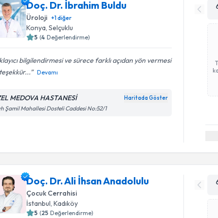
Doç. Dr. İbrahim Buldu
Üroloji
+
1
diğer
Konya
,
Selçuklu
5
(
4
Değerlendirme)
klayıcı bilgilendirmesi ve sürece farklı açıdan yön vermesi
ka
 teşekkür...
Devamı
EL MEDOVA HASTANESİ
Haritada Göster
h Şamil Mahallesi Dosteli Caddesi No:52/1
Doç. Dr. Ali İhsan Anadolulu
Çocuk Cerrahisi
İstanbul
,
Kadıköy
5
(
25
Değerlendirme)