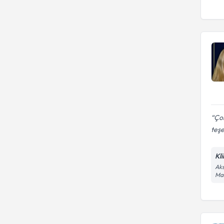
Çok
teşe
Kli
Aks
Ma