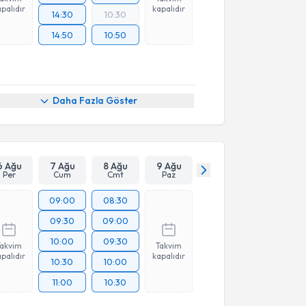
palıdır
kapalıdır
14:30
10:30
14:50
10:50
Daha Fazla Göster
6 Ağu
7 Ağu
8 Ağu
9 Ağu
Per
Cum
Cmt
Paz
09:00
08:30
09:30
09:00
10:00
09:30
Takvim
Takvim
palıdır
kapalıdır
10:30
10:00
11:00
10:30