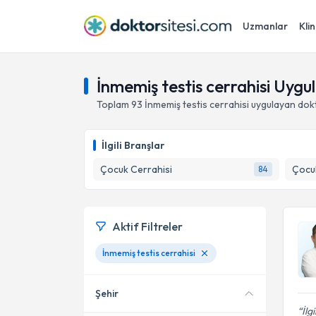
Uzmanlar
Klin
İnmemiş testis cerrahisi Uyg
Toplam
93
İnmemiş testis cerrahisi
uygulayan dok
İlgili Branşlar
Çocuk Cerrahisi
Çocuk
84
Aktif Filtreler
İnmemiş testis cerrahisi
Şehir
İlg