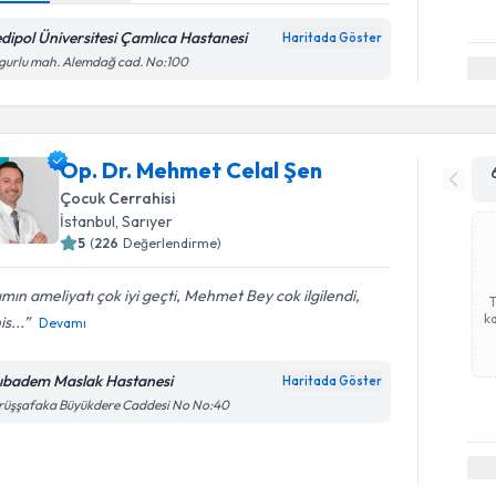
dipol Üniversitesi Çamlıca Hastanesi
Haritada Göster
gurlu mah. Alemdağ cad. No:100
Op. Dr. Mehmet Celal Şen
Çocuk Cerrahisi
İstanbul
,
Sarıyer
5
(
226
Değerlendirme)
ımın ameliyatı çok iyi geçti, Mehmet Bey cok ilgilendi,
ka
is...
Devamı
ıbadem Maslak Hastanesi
Haritada Göster
rüşşafaka Büyükdere Caddesi No No:40
Randevu T