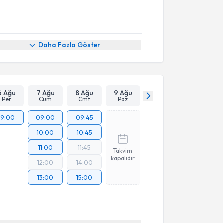
Daha Fazla Göster
6 Ağu
7 Ağu
8 Ağu
9 Ağu
Per
Cum
Cmt
Paz
19:00
09:00
09:45
10:00
10:45
11:00
11:45
Takvim
kapalıdır
12:00
14:00
13:00
15:00