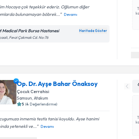
lim Hocaya çok teşekkür ederiz. Oğlumun diğer
ka
umlarda bulunamayan böbrek...
Devamı
 Medical Park Bursa Hastanesi
Haritada Göster
caali, Fevzi Çakmak Cd. No:76
Op. Dr. Ayşe Bahar Önaksoy
Çocuk Cerrahisi
Samsun
,
Atakum
5
(
4
Değerlendirme)
ugumuza inmemis testis tanisi koyuldu. Ayse hanimi
ka
inda yetenekli ve...
Devamı