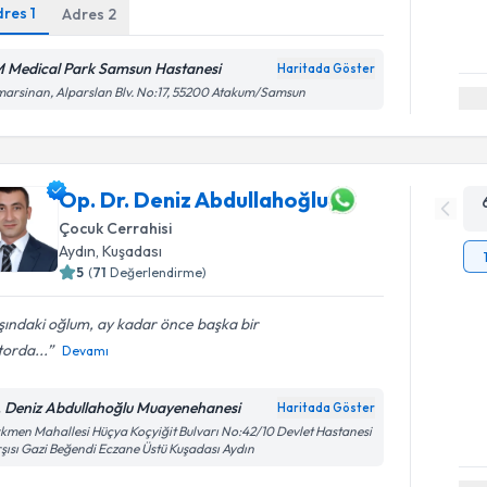
dres
1
Adres
2
 Medical Park Samsun Hastanesi
Haritada Göster
arsinan, Alparslan Blv. No:17, 55200 Atakum/Samsun
Op. Dr. Deniz Abdullahoğlu
Çocuk Cerrahisi
Aydın
,
Kuşadası
5
(
71
Değerlendirme)
ındaki oğlum, ay kadar önce başka bir
orda...
Devamı
. Deniz Abdullahoğlu Muayenehanesi
Haritada Göster
kmen Mahallesi Hüçya Koçyiğit Bulvarı No:42/10 Devlet Hastanesi
şısı Gazi Beğendi Eczane Üstü Kuşadası Aydın