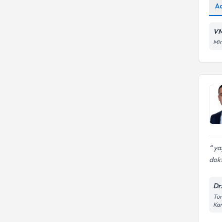
A
VM
Mim
yaş
dokt
Dr
Tür
Kar