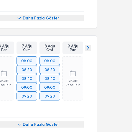
Daha Fazla Göster
6 Ağu
7 Ağu
8 Ağu
9 Ağu
Per
Cum
Cmt
Paz
08:00
08:00
08:20
08:20
08:40
08:40
Takvim
Takvim
palıdır
kapalıdır
09:00
09:00
09:20
09:20
Daha Fazla Göster
akvimi Talebi