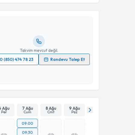
Mesrur Selçuk Sılay
için randevu takvimi talebi
Size bu uzmandan randevu almanız için bir takvim
ında e-posta ile bilgilendireceğiz.
resiniz
Takvim mevcut değil.
0 (850) 474 78 23
Randevu Talep Et
 verilerimin işlenmesine ilişkin
Aydınlatma Metni
'ni
 ve kişisel verilerimin belirtilen kapsamda
esini kabul ediyorum.
Takvim Talebini Gönder
6 Ağu
7 Ağu
8 Ağu
9 Ağu
Per
Cum
Cmt
Paz
09:00
09:30