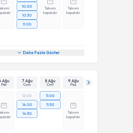
10:00
Takvim
Takvim
Takvim
palıdır
kapalıdır
kapalıdır
10:30
11:00
Daha Fazla Göster
6 Ağu
7 Ağu
8 Ağu
9 Ağu
Per
Cum
Cmt
Paz
12:00
11:00
14:00
11:30
Takvim
Takvim
14:30
palıdır
kapalıdır