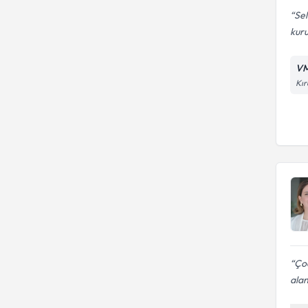
Se
kur
VM
Kır
Çoc
alan