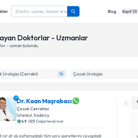
ikler
Blog
Kayıt Ol
ulayan Doktorlar - Uzmanlar
tor - uzman bulundu.
 Ürolojisi (Cerrahi)
Çocuk Ürolojisi
16
Dr. Kaan Maşrabacı
Çocuk Cerrahisi
İstanbul
,
Kadıköy
4.9
(
123
Değerlendirme)
ili nir dr du kafamızdaki tüm soru işaretlerini cevapladı