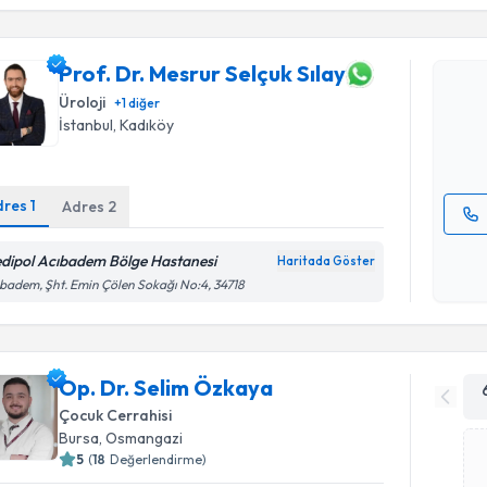
Prof. Dr. 
Prof. Dr. Mesrur Selçuk Sılay
oluşturun. 
hazırlandığ
Üroloji
+
1
diğer
İstanbul
,
Kadıköy
E-posta Ad
dres
1
Adres
2
Kişisel
dipol Acıbadem Bölge Hastanesi
Haritada Göster
okudum
badem, Şht. Emin Çölen Sokağı No:4, 34718
işlenm
Op. Dr. Selim Özkaya
Çocuk Cerrahisi
Bursa
,
Osmangazi
5
(
18
Değerlendirme)