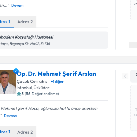
ka
n...
Devamı
dres
1
Adres
2
ıbadem Kozyatağı Hastanesi
Mayıs, Begonya Sk. No:12, 34736
Op. Dr. Mehmet Şerif Arslan
Çocuk Cerrahisi
+
1
diğer
İstanbul
,
Üsküdar
5
(
56
Değerlendirme)
. Mehmet Şerif Hoca, oğlumuza hafta önce anestezi
ka
Devamı
dres
1
Adres
2