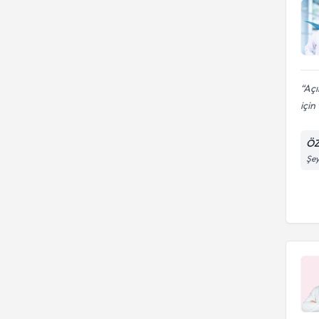
Açı
için
ÖZ
Şey