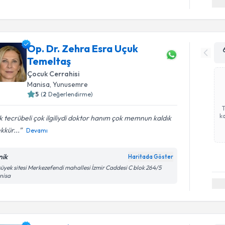
Op. Dr. Zehra Esra Uçuk
Temeltaş
Çocuk Cerrahisi
Manisa
,
Yunusemre
5
(
2
Değerlendirme)
ka
 tecrübeli çok ilgiliydi doktor hanım çok memnun kaldık
kkür...
Devamı
nik
Haritada Göster
üyek sitesi Merkezefendi mahallesi İzmir Caddesi C blok 264/5
nisa