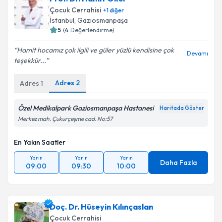
Çocuk Cerrahisi
+
1
diğer
İstanbul
, Gaziosmanpaşa
5
(
4
Değerlendirme)
Hamit hocamız çok ilgili ve güler yüzlü kendisine çok
Devamı
teşekkür...
Adres
2
Adres
1
Özel Medikalpark Gaziosmanpaşa Hastanesi
Haritada Göster
Merkez mah. Çukurçeşme cad. No:57
En Yakın Saatler
Yarın
Yarın
Yarın
Daha Fazla
09:00
09:30
10:00
Doç. Dr. Hüseyin Kılınçaslan
Çocuk Cerrahisi