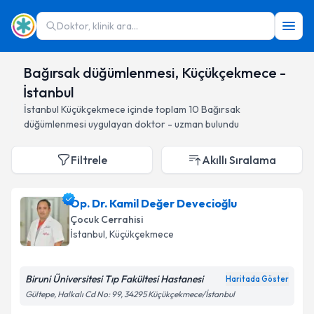
Doktor, klinik ara...
Bağırsak düğümlenmesi, Küçükçekmece -
İstanbul
İstanbul
Küçükçekmece
içinde toplam
10
Bağırsak
düğümlenmesi
uygulayan doktor - uzman bulundu
Filtrele
Akıllı Sıralama
Op. Dr. Kamil Değer Devecioğlu
Çocuk Cerrahisi
İstanbul
, Küçükçekmece
Biruni Üniversitesi Tıp Fakültesi Hastanesi
Haritada Göster
Gültepe, Halkalı Cd No: 99, 34295 Küçükçekmece/İstanbul