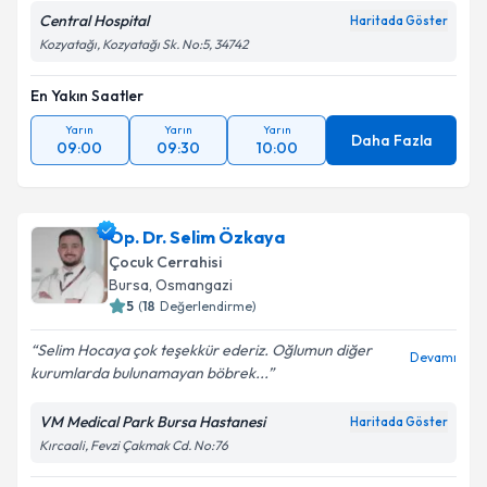
Central Hospital
Haritada Göster
Kozyatağı, Kozyatağı Sk. No:5, 34742
Kişisel verilerimin işlenmesine ilişkin
Aydınlatma
Metni
'ni okudum ve kişisel verilerimin belirtilen
kapsamda işlenmesini kabul ediyorum.
En Yakın Saatler
Yarın
Yarın
Yarın
Daha Fazla
09:00
09:30
10:00
Takvim Talebini Gönder
Op. Dr. Selim Özkaya
Çocuk Cerrahisi
Bursa
, Osmangazi
5
(
18
Değerlendirme)
Selim Hocaya çok teşekkür ederiz. Oğlumun diğer
Devamı
kurumlarda bulunamayan böbrek...
VM Medical Park Bursa Hastanesi
Haritada Göster
Kırcaali, Fevzi Çakmak Cd. No:76