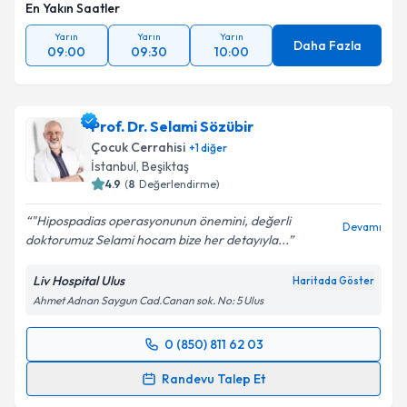
En Yakın Saatler
Yarın
Yarın
Yarın
Daha Fazla
09:00
09:30
10:00
Prof. Dr. Selami Sözübir
Çocuk Cerrahisi
+
1
diğer
İstanbul
, Beşiktaş
4.9
(
8
Değerlendirme)
"Hipospadias operasyonunun önemini, değerli
Devamı
doktorumuz Selami hocam bize her detayıyla...
Liv Hospital Ulus
Haritada Göster
Ahmet Adnan Saygun Cad.Canan sok. No: 5 Ulus
0 (850) 811 62 03
Randevu Takvimi Talebi
Randevu Talep Et