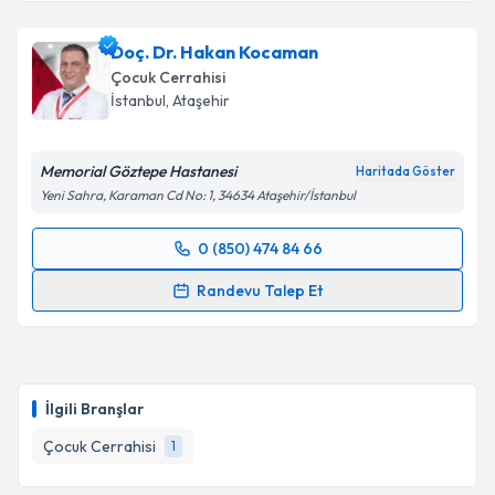
Prof. Dr. Selami Sözübir
için randevu takvimi talebi
oluşturun. Size bu uzmandan randevu almanız için bir
Doç. Dr. Hakan Kocaman
takvim hazırlandığında e-posta ile bilgilendireceğiz.
Çocuk Cerrahisi
E-posta Adresiniz
İstanbul
, Ataşehir
Memorial Göztepe Hastanesi
Haritada Göster
Yeni Sahra, Karaman Cd No: 1, 34634 Ataşehir/İstanbul
Kişisel verilerimin işlenmesine ilişkin
Aydınlatma
Metni
'ni okudum ve kişisel verilerimin belirtilen
0 (850) 474 84 66
kapsamda işlenmesini kabul ediyorum.
Randevu Takvimi Talebi
Randevu Talep Et
Takvim Talebini Gönder
Doç. Dr. Hakan Kocaman
için randevu takvimi talebi
oluşturun. Size bu uzmandan randevu almanız için bir
takvim hazırlandığında e-posta ile bilgilendireceğiz.
İlgili Branşlar
E-posta Adresiniz
Çocuk Cerrahisi
1