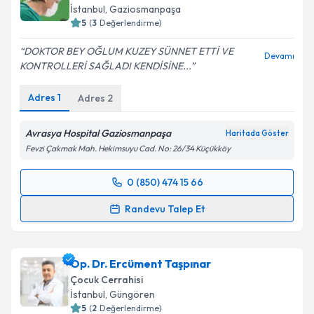
İstanbul
, Gaziosmanpaşa
5
(
3
Değerlendirme)
DOKTOR BEY OĞLUM KUZEY SÜNNET ETTİ VE
Devamı
KONTROLLERİ SAĞLADI KENDİSİNE...
Adres
1
Adres
2
Avrasya Hospital Gaziosmanpaşa
Haritada Göster
Fevzi Çakmak Mah. Hekimsuyu Cad. No: 26/34 Küçükköy
0 (850) 474 15 66
Randevu Takvimi Talebi
Randevu Talep Et
Doç. Dr. Hüseyin Kılınçaslan
için randevu takvimi
talebi oluşturun. Size bu uzmandan randevu almanız
Op. Dr. Ercüment Taşpınar
için bir takvim hazırlandığında e-posta ile
bilgilendireceğiz.
Çocuk Cerrahisi
İstanbul
, Güngören
E-posta Adresiniz
5
(
2
Değerlendirme)