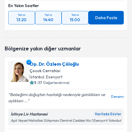
En Yakın Saatler
Yarın
Yarın
Yarın
Daha Fazla
13:20
14:40
15:00
Bölgenize yakın diğer uzmanlar
Op. Dr. Özlem Çöloğlu
Çocuk Cerrahisi
İstanbul
, Esenyurt
5
(
17
Değerlendirme)
Bebeğimi doğuştan hastalığı nedeniyle günlükken ve
Devamı
aylıkken ...
İstinye Liv Hastanesi
Haritada Göster
Aşık Veysel Mahallesi Süleyman Demirel Caddesi No:1 Esenyurt/ İstanbul