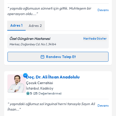
yaşında oğlumuzun sünneti için gittik. Muhteşem bir
Devamı
operasyon oldu....
Kişisel verilerimin işlenmesine ilişkin
Aydınlatma
Adres
1
Adres
2
Metni
'ni okudum ve kişisel verilerimin belirtilen
kapsamda işlenmesini kabul ediyorum.
Özel Güngören Hastanesi
Haritada Göster
Merkez, Doğanbey Cd. No:1, 34164
Takvim Talebini Gönder
Randevu Talep Et
Randevu Takvimi Talebi
Op. Dr. Ercüment Taşpınar
için randevu takvimi
Doç. Dr. Ali İhsan Anadolulu
talebi oluşturun. Size bu uzmandan randevu almanız
Çocuk Cerrahisi
için bir takvim hazırlandığında e-posta ile
İstanbul
, Kadıköy
bilgilendireceğiz.
5
(
25
Değerlendirme)
E-posta Adresiniz
yaşındaki oğlumuz sol inguinal herni tanısıyla Sayın Ali
Devamı
İhsan...