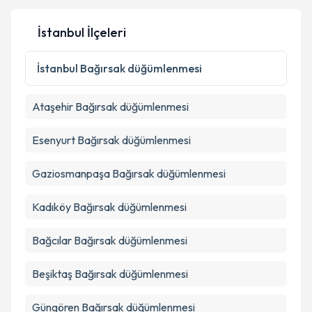
Kişisel verilerimin işlenmesine ilişkin
Aydınlatma
İstanbul İlçeleri
Metni
'ni okudum ve kişisel verilerimin belirtilen
kapsamda işlenmesini kabul ediyorum.
İstanbul
Bağırsak düğümlenmesi
Takvim Talebini Gönder
Ataşehir
Bağırsak düğümlenmesi
Esenyurt
Bağırsak düğümlenmesi
Gaziosmanpaşa
Bağırsak düğümlenmesi
Kadıköy
Bağırsak düğümlenmesi
Bağcılar
Bağırsak düğümlenmesi
Beşiktaş
Bağırsak düğümlenmesi
Güngören
Bağırsak düğümlenmesi