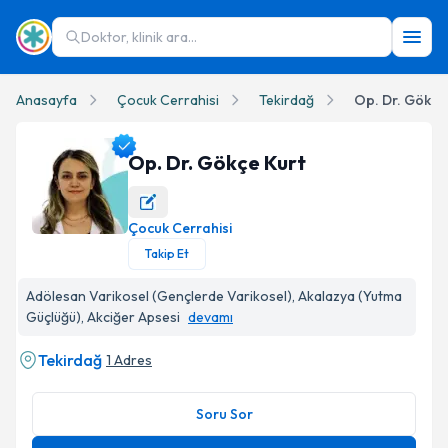
Doktor, klinik ara...
Anasayfa
Çocuk Cerrahisi
Tekirdağ
Op. Dr. Gökçe
Op. Dr. Gökçe Kurt
Çocuk Cerrahisi
Op. Dr. Gökçe Kurt Profil Fotoğrafı
Takip Et
Adölesan Varikosel (Gençlerde Varikosel), Akalazya (Yutma
Güçlüğü), Akciğer Apsesi
devamı
Tekirdağ
1 Adres
Soru Sor