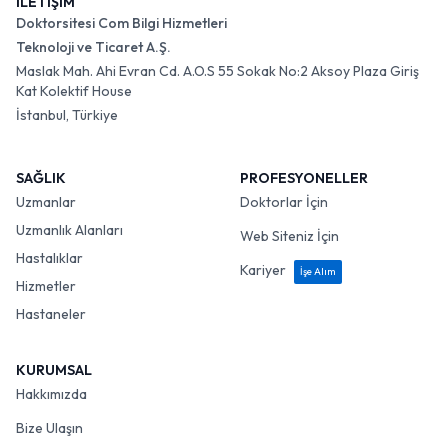
İLETİŞİM
Doktorsitesi Com Bilgi Hizmetleri
Teknoloji ve Ticaret A.Ş.
Maslak Mah. Ahi Evran Cd. A.O.S 55 Sokak No:2 Aksoy Plaza Giriş
Kat Kolektif House
İstanbul, Türkiye
SAĞLIK
PROFESYONELLER
Uzmanlar
Doktorlar İçin
Uzmanlık Alanları
Web Siteniz İçin
Hastalıklar
Kariyer
İşe Alım
Hizmetler
Hastaneler
KURUMSAL
Hakkımızda
Bize Ulaşın