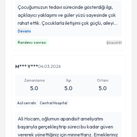
Çocuğumuzun tedavi sürecinde gösterdiği ilgi,
açıklayıcı yaklaşımı ve güler yüzü sayesinde çok
rahat ettik. Çocuklarla iletişimi çok güçlü, aileyi
de her aşamada bilgilendiriyor. Alanında
Devamı
gerçekten güven veren bir çocuk cerrahı. İyi ki
Randevu sonrası
Şikayet Et
yollarımız kesişmiş.
M*** Y***
04.03.2026
Zamanlama
İlgi
Ortam
5.0
5.0
5.0
Acil cerrahi
Central Hospital
Ali Hocam, oğlumun apandisit ameliyatını
başarıyla gerçekleştirip süreci bu kadar güven
vererek yönettiğiniz için minnettarız. Emekleriniz