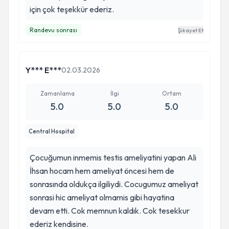
için çok teşekkür ederiz.
Randevu sonrası
Şikayet Et
Y*** E***
02.03.2026
Zamanlama
İlgi
Ortam
5.0
5.0
5.0
Central Hospital
Çocuğumun inmemis testis ameliyatini yapan Ali
İhsan hocam hem ameliyat öncesi hem de
sonrasında oldukça ilgiliydi. Cocugumuz ameliyat
sonrasi hic ameliyat olmamis gibi hayatina
devam etti. Cok memnun kaldık. Cok tesekkur
ederiz kendisine.