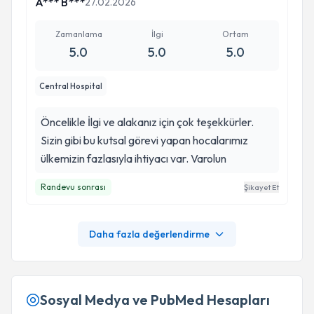
A*** B***
27.02.2026
Zamanlama
İlgi
Ortam
5.0
5.0
5.0
Central Hospital
Öncelikle İlgi ve alakanız için çok teşekkürler.
Sizin gibi bu kutsal görevi yapan hocalarımız
ülkemizin fazlasıyla ihtiyacı var. Varolun
Randevu sonrası
Şikayet Et
Daha fazla değerlendirme
Sosyal Medya ve PubMed Hesapları