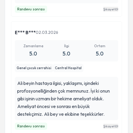
Randevu sonrası
Şikayet Et
E*** B***
02.03.2026
Zamanlama
İlgi
Ortam
5.0
5.0
5.0
Genel çocuk cerrahisi
Central Hospital
Ali beyin hastaya ilgisi, yaklaşımı, işindeki
profosyonelliğinden çok memnunuz. İyi ki onun
gibi işinin uzmanı bir hekime ameliyat olduk.
Ameliyat öncesi ve sonrası en büyük
destekçimiz. Ali bey ve ekibine teşekkürler.
Randevu sonrası
Şikayet Et