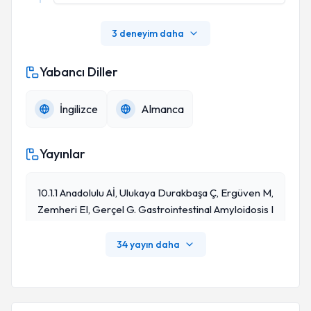
3 deneyim daha
Yabancı Diller
İngilizce
Almanca
Yayınlar
10.1.1 Anadolulu Aİ, Ulukaya Durakbaşa Ç, Ergüven M,
Zemheri EI, Gerçel G. Gastrointestinal Amyloidosis I
N Children With Familial Mediterranean Fever Dise
Ase And Anorectal Manometry Results. Iran J Pedia
34 yayın daha
Tr. 2020; 30(5): E10651. DOI: 10.5812/ijp.106851.