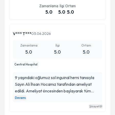
Zamanlama
İlgi
Ortam
5.0
5.0
5.0
V*** T***
03.06.2026
Zamanlama
İlgi
Ortam
5.0
5.0
5.0
Central Hospital
9 yaşındaki oğlumuz sol inguinal herni tanısıyla
Sayın Ali İhsan Hocamız tarafından ameliyat
edildi. Ameliyat öncesinden başlayarak tüm
süreç boyunca bize gösterdiği ilgi, sabır ve güven
Devamı
veren yaklaşımı için kendisine minnettarız. Bir
Şikayet Et
ebeveyn olarak çocuğunuzu gönül rahatlığıyla