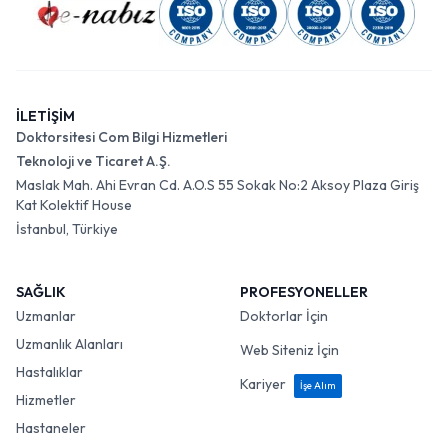
İLETİŞİM
Doktorsitesi Com Bilgi Hizmetleri
Teknoloji ve Ticaret A.Ş.
Maslak Mah. Ahi Evran Cd. A.O.S 55 Sokak No:2 Aksoy Plaza Giriş
Kat Kolektif House
İstanbul, Türkiye
SAĞLIK
PROFESYONELLER
Uzmanlar
Doktorlar İçin
Uzmanlık Alanları
Web Siteniz İçin
Hastalıklar
Kariyer
İşe Alım
Hizmetler
Hastaneler