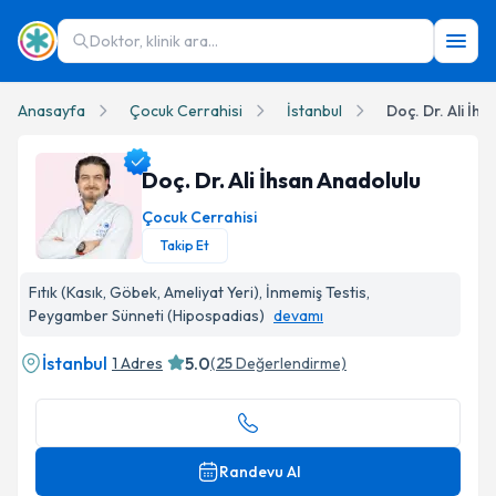
Doktor, klinik ara...
Anasayfa
Çocuk Cerrahisi
İstanbul
Doç. Dr. Ali İh
Doç. Dr. Ali İhsan Anadolulu
Çocuk Cerrahisi
Takip Et
Doç. Dr. Ali İhsan Anadolulu Profil Fotoğrafı
Fıtık (Kasık, Göbek, Ameliyat Yeri), İnmemiş Testis,
Peygamber Sünneti (Hipospadias)
devamı
İstanbul
5.0
1 Adres
(
25
Değerlendirme)
Randevu Al