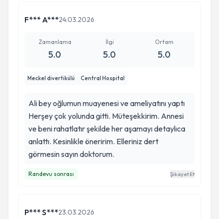
emanet edebilmek çok değerli. Hocamız hem
mesleki bilgisi hem de çocuklara yaklaşımıyla
F*** A***
24.03.2026
bize büyük güven verdi. Ameliyatımız son derece
başarılı geçti ve oğlumuz kısa sürede sağlığına
Zamanlama
İlgi
Ortam
5.0
5.0
5.0
kavuştu. Emekleri, güler yüzü ve insanlığı için
kendisine sonsuz teşekkür ederiz. İyi ki yollarımız
Meckel divertikülü
Central Hospital
kesişmiş. Böyle değerli hekimlerin varlığı biz
aileler için büyük bir şans.
Ali bey oğlumun muayenesi ve ameliyatını yaptı
Herşey çok yolunda gitti. Müteşekkirim. Annesi
ve beni rahatlatır şekilde her aşamayı detaylıca
anlattı. Kesinlikle öneririm. Elleriniz dert
görmesin sayın doktorum.
Randevu sonrası
Şikayet Et
P*** S***
23.03.2026