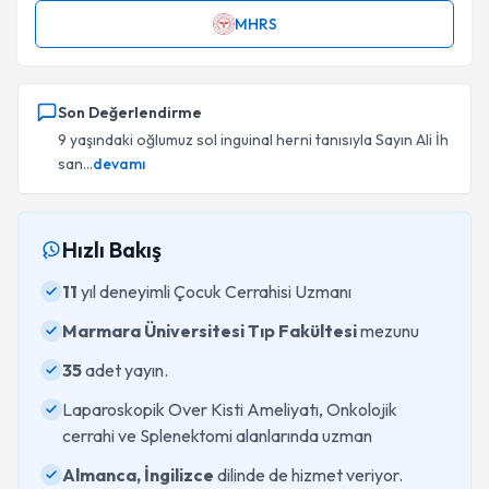
MHRS
Son Değerlendirme
9 yaşındaki oğlumuz sol inguinal herni tanısıyla Sayın Ali İh
san...
devamı
Hızlı Bakış
11
yıl deneyimli Çocuk Cerrahisi Uzmanı
Marmara Üniversitesi Tıp Fakültesi
mezunu
35
adet yayın.
Laparoskopik Over Kisti Ameliyatı, Onkolojik
cerrahi ve Splenektomi alanlarında uzman
Almanca, İngilizce
dilinde de hizmet veriyor.