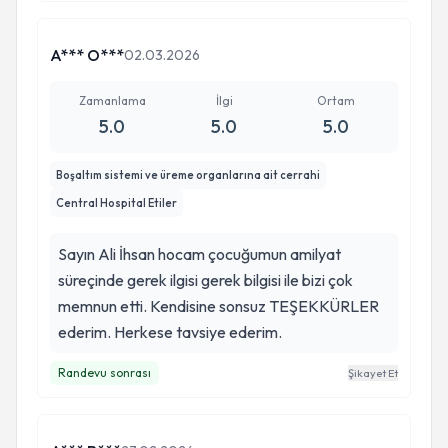
A*** O***
02.03.2026
Zamanlama
İlgi
Ortam
5.0
5.0
5.0
Boşaltım sistemi ve üreme organlarına ait cerrahi
Central Hospital Etiler
Sayın Ali İhsan hocam çocuğumun amilyat
süreçinde gerek ilgisi gerek bilgisi ile bizi çok
memnun etti. Kendisine sonsuz TEŞEKKÜRLER
ederim. Herkese tavsiye ederim.
Randevu sonrası
Şikayet Et