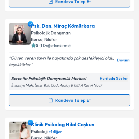
Randevu Talep Et
Randevu Takvimi Talebi
Takvim Talebini Gönder
Psk. Dan. Nilsu Nur Avcı
için randevu takvimi talebi
Psk. Dan. Miraç Kömürkara
oluşturun. Size bu uzmandan randevu almanız için bir
Psikolojik Danışman
takvim hazırlandığında e-posta ile bilgilendireceğiz.
Bursa
, Nilüfer
5
(
1
Değerlendirme)
E-posta Adresiniz
Güven veren tavrı ile hayatımda çok destekleyici oldu,
Devamı
teşekkürler
Serenita Psikolojik Danışmanlık Merkezi
Haritada Göster
Kişisel verilerimin işlenmesine ilişkin
Aydınlatma
İhsaniye Mah. İzmir Yolu Cad . Atalay 8 118/ A Kat :4 No :7
Metni
'ni okudum ve kişisel verilerimin belirtilen
kapsamda işlenmesini kabul ediyorum.
Randevu Talep Et
Randevu Takvimi Talebi
Takvim Talebini Gönder
Psk. Dan. Miraç Kömürkara
için randevu takvimi
Klinik Psikolog Hilal Coşkun
talebi oluşturun. Size bu uzmandan randevu almanız
Psikoloji
+
1
diğer
için bir takvim hazırlandığında e-posta ile
Bursa
, Nilüfer