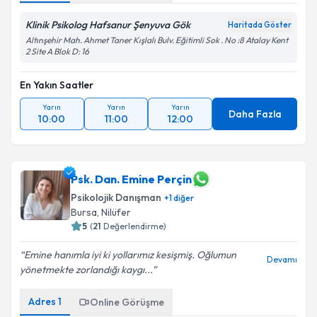
Klinik Psikolog Hafsanur Şenyuva Gök
Haritada Göster
Altınşehir Mah. Ahmet Taner Kışlalı Bulv. Eğitimli Sok . No :8 Atalay Kent
2 Site A Blok D: 16
En Yakın Saatler
Yarın
Yarın
Yarın
Daha Fazla
10:00
11:00
12:00
Psk. Dan. Emine Perçin
Psikolojik Danışman
+
1
diğer
Bursa
, Nilüfer
5
(
21
Değerlendirme)
Emine hanımla iyi ki yollarımız kesişmiş. Oğlumun
Devamı
yönetmekte zorlandığı kaygı...
Adres
1
Online Görüşme