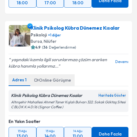
Daha Fazla
18:00
17:00
18:00
Klinik Psikolog Kübra Dünemez Kısalar
Psikoloji
+
1
diğer
Bursa
, Nilüfer
4.9
(
36
Değerlendirme)
yaşındaki kızımla ilgili sorunlarımıza çözüm ararken
Devamı
kübra hanımla yollarımız...
Adres
1
Online Görüşme
Klinik Psikolog Kübra Dünemez Kısalar
Haritada Göster
Altınşehir Mahallesi Ahmet Taner Kışlalı Bulvarı 322. Sokak Göktaş Sitesi
C BLOK K:4 D:16 (Signor Coffee )
En Yakın Saatler
13 Ağu
13 Ağu
14 Ağu
Daha Fazla
13:00
14:00
11:00