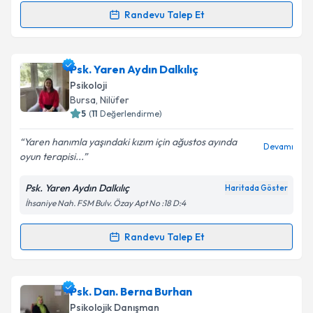
kapsamda işlenmesini kabul ediyorum.
Randevu Talep Et
Randevu Takvimi Talebi
Takvim Talebini Gönder
Psk. Betül Sinem Oğuzalp
için randevu takvimi talebi
Psk. Yaren Aydın Dalkılıç
oluşturun. Size bu uzmandan randevu almanız için bir
Psikoloji
takvim hazırlandığında e-posta ile bilgilendireceğiz.
Bursa
, Nilüfer
5
(
11
Değerlendirme)
E-posta Adresiniz
Yaren hanımla yaşındaki kızım için ağustos ayında
Devamı
oyun terapisi...
Psk. Yaren Aydın Dalkılıç
Haritada Göster
Kişisel verilerimin işlenmesine ilişkin
Aydınlatma
İhsaniye Nah. FSM Bulv. Özay Apt No :18 D:4
Metni
'ni okudum ve kişisel verilerimin belirtilen
kapsamda işlenmesini kabul ediyorum.
Randevu Talep Et
Randevu Takvimi Talebi
Takvim Talebini Gönder
Psk. Yaren Aydın Dalkılıç
için randevu takvimi talebi
Psk. Dan. Berna Burhan
oluşturun. Size bu uzmandan randevu almanız için bir
Psikolojik Danışman