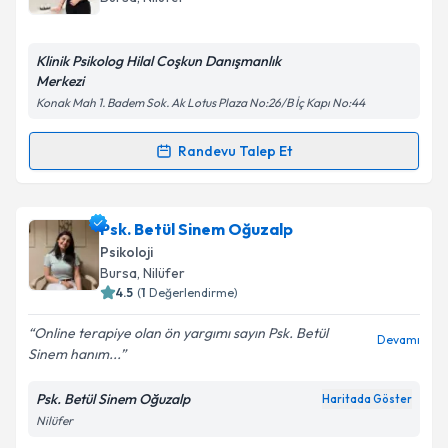
bilgilendireceğiz.
E-posta Adresiniz
Klinik Psikolog Hilal Coşkun Danışmanlık
Merkezi
Konak Mah 1. Badem Sok. Ak Lotus Plaza No:26/B İç Kapı No:44
Kişisel verilerimin işlenmesine ilişkin
Aydınlatma
Randevu Talep Et
Randevu Takvimi Talebi
Metni
'ni okudum ve kişisel verilerimin belirtilen
kapsamda işlenmesini kabul ediyorum.
Klinik Psikolog Hilal Coşkun
için randevu takvimi
Psk. Betül Sinem Oğuzalp
talebi oluşturun. Size bu uzmandan randevu almanız
Takvim Talebini Gönder
Psikoloji
için bir takvim hazırlandığında e-posta ile
Bursa
, Nilüfer
bilgilendireceğiz.
4.5
(
1
Değerlendirme)
E-posta Adresiniz
Online terapiye olan ön yargımı sayın Psk. Betül
Devamı
Sinem hanım...
Psk. Betül Sinem Oğuzalp
Haritada Göster
Nilüfer
Kişisel verilerimin işlenmesine ilişkin
Aydınlatma
Metni
'ni okudum ve kişisel verilerimin belirtilen