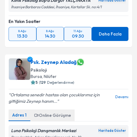
Klinik Psikolog Büşra Dargut YALÇINKAYA
Haritada Göster
İhsaniye Barbaros Caddesi, İhsaniye, Kartallar Sk. no:4/1
En Yakın Saatler
8 Ağu
8 Ağu
11 Ağu
Daha Fazla
13:30
14:30
09:30
Psk. Zeynep Aladağ
Psikoloji
Bursa
, Nilüfer
5
(
129
Değerlendirme)
Ortalama senedir hastası olan çocuklarımız için
Devamı
gittiğimiz Zeynep hanım...
Adres
1
Online Görüşme
Luna Psikoloji Danışmanlık Merkezi
Haritada Göster