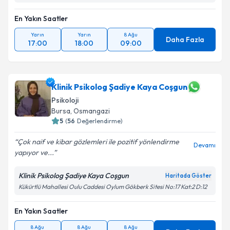
En Yakın Saatler
Yarın
Yarın
8 Ağu
Daha Fazla
17:00
18:00
09:00
Klinik Psikolog Şadiye Kaya Coşgun
Psikoloji
Bursa
, Osmangazi
5
(
56
Değerlendirme)
Çok naif ve kibar gözlemleri ile pozitif yönlendirme
Devamı
yapıyor ve...
Klinik Psikolog Şadiye Kaya Coşgun
Haritada Göster
Kükürtlü Mahallesi Oulu Caddesi Oylum Gökberk Sitesi No:17 Kat:2 D:12
En Yakın Saatler
8 Ağu
8 Ağu
8 Ağu