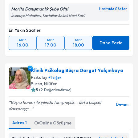
Morita Danışmanlık Şube Ofisi
Haritada Göster
İhsaniye Mahallesi, Kartallar Sokak No:4 Kat:1
En Yakın Saatler
Yarın
Yarın
Yarın
Daha Fazla
16:00
17:00
18:00
Klinik Psikolog Büşra Dargut Yalçınkaya
Psikoloji
+
1
diğer
Bursa
, Nilüfer
5
(
9
Değerlendirme)
Büşra hanım ile yılında tanışmıştık. . defa bilişsel
Devamı
davranışçı...
Adres
1
Online Görüşme