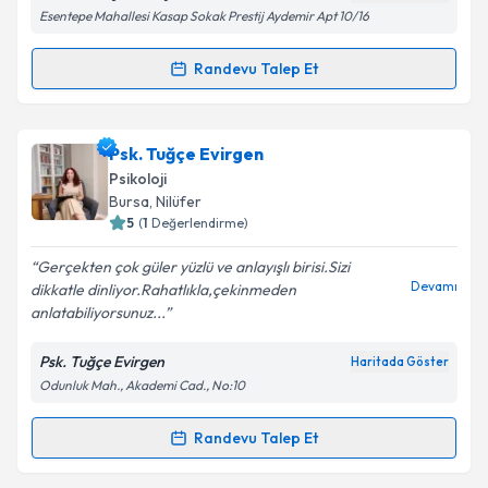
Kişisel verilerimin işlenmesine ilişkin
Aydınlatma
Esentepe Mahallesi Kasap Sokak Prestij Aydemir Apt 10/16
Metni
'ni okudum ve kişisel verilerimin belirtilen
kapsamda işlenmesini kabul ediyorum.
Randevu Talep Et
Randevu Takvimi Talebi
Takvim Talebini Gönder
Psk. Aslıhan Kaplan
için randevu takvimi talebi
Psk. Tuğçe Evirgen
oluşturun. Size bu uzmandan randevu almanız için bir
Psikoloji
takvim hazırlandığında e-posta ile bilgilendireceğiz.
Bursa
, Nilüfer
5
(
1
Değerlendirme)
E-posta Adresiniz
Gerçekten çok güler yüzlü ve anlayışlı birisi.Sizi
Devamı
dikkatle dinliyor.Rahatlıkla,çekinmeden
anlatabiliyorsunuz...
Kişisel verilerimin işlenmesine ilişkin
Aydınlatma
Psk. Tuğçe Evirgen
Haritada Göster
Metni
'ni okudum ve kişisel verilerimin belirtilen
Odunluk Mah., Akademi Cad., No:10
kapsamda işlenmesini kabul ediyorum.
Randevu Talep Et
Randevu Takvimi Talebi
Takvim Talebini Gönder