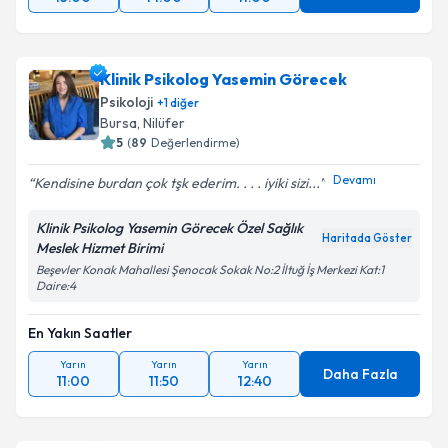
Klinik Psikolog Yasemin Görecek
Psikoloji
+
1
diğer
Bursa
, Nilüfer
5
(
89
Değerlendirme)
Devamı
Kendisine burdan çok tşk ederim. . . . iyiki sizi...
Klinik Psikolog Yasemin Görecek Özel Sağlık
Haritada Göster
Meslek Hizmet Birimi
Beşevler Konak Mahallesi Şenocak Sokak No:2 İltuğ İş Merkezi Kat:1
Daire:4
En Yakın Saatler
Yarın
Yarın
Yarın
Daha Fazla
11:00
11:50
12:40