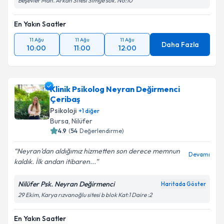
Beşevler Mah. Arkan Sitesi Simge sok. No:10
En Yakın Saatler
11 Ağu
11 Ağu
11 Ağu
Daha Fazla
10:00
11:00
12:00
Klinik Psikolog Neyran Değirmenci
Çeribaş
Psikoloji
+
1
diğer
Bursa
, Nilüfer
4.9
(
54
Değerlendirme)
Neyran’dan aldığımız hizmetten son derece memnun
Devamı
kaldık. İlk andan itibaren...
Nilüfer Psk. Neyran Değirmenci
Haritada Göster
29 Ekim, Karya rızvanoğlu sitesi b blok Kat:1 Daire :2
En Yakın Saatler