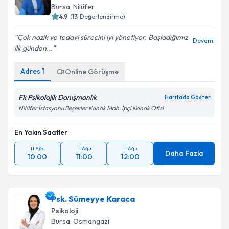
Bursa
, Nilüfer
4.9
(
13
Değerlendirme)
Çok nazik ve tedavi sürecini iyi yönetiyor. Başladığımız
Devamı
ilk günden...
Adres
1
Online Görüşme
Fk Psikolojik Danışmanlık
Haritada Göster
Nilüfer İstasyonu Beşevler Konak Mah. İpçi Konak Ofisi
En Yakın Saatler
11 Ağu
11 Ağu
11 Ağu
Daha Fazla
10:00
11:00
12:00
Psk. Sümeyye Karaca
Psikoloji
Bursa
, Osmangazi