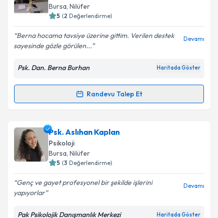
takvim hazırlandığında e-posta ile bilgilendireceğiz.
Bursa
, Nilüfer
5
(
2
Değerlendirme)
E-posta Adresiniz
Berna hocama tavsiye üzerine gittim. Verilen destek
Devamı
sayesinde gözle görülen...
Psk. Dan. Berna Burhan
Haritada Göster
Kişisel verilerimin işlenmesine ilişkin
Aydınlatma
Metni
'ni okudum ve kişisel verilerimin belirtilen
kapsamda işlenmesini kabul ediyorum.
Randevu Talep Et
Randevu Takvimi Talebi
Takvim Talebini Gönder
Psk. Dan. Berna Burhan
için randevu takvimi talebi
Psk. Aslıhan Kaplan
oluşturun. Size bu uzmandan randevu almanız için bir
Psikoloji
takvim hazırlandığında e-posta ile bilgilendireceğiz.
Bursa
, Nilüfer
5
(
3
Değerlendirme)
E-posta Adresiniz
Genç ve gayet profesyonel bir şekilde işlerini
Devamı
yapıyorlar
Pak Psikolojik Danışmanlık Merkezi
Haritada Göster