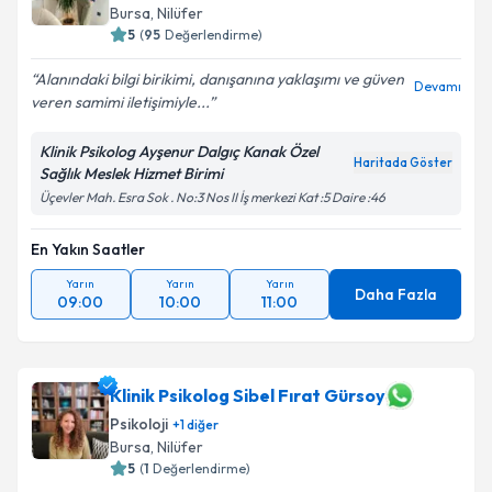
Bursa
, Nilüfer
5
(
95
Değerlendirme)
Alanındaki bilgi birikimi, danışanına yaklaşımı ve güven
Devamı
veren samimi iletişimiyle...
Klinik Psikolog Ayşenur Dalgıç Kanak Özel
Haritada Göster
Sağlık Meslek Hizmet Birimi
Üçevler Mah. Esra Sok . No:3 Nos II İş merkezi Kat :5 Daire :46
En Yakın Saatler
Yarın
Yarın
Yarın
Daha Fazla
09:00
10:00
11:00
Klinik Psikolog Sibel Fırat Gürsoy
Psikoloji
+
1
diğer
Bursa
, Nilüfer
5
(
1
Değerlendirme)