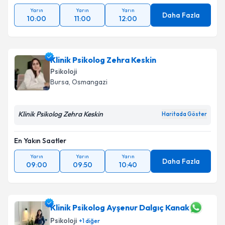
Yarın
Yarın
Yarın
Daha Fazla
10:00
11:00
12:00
Klinik Psikolog Zehra Keskin
Psikoloji
Bursa
, Osmangazi
Klinik Psikolog Zehra Keskin
Haritada Göster
En Yakın Saatler
Yarın
Yarın
Yarın
Daha Fazla
09:00
09:50
10:40
Klinik Psikolog Ayşenur Dalgıç Kanak
Psikoloji
+
1
diğer