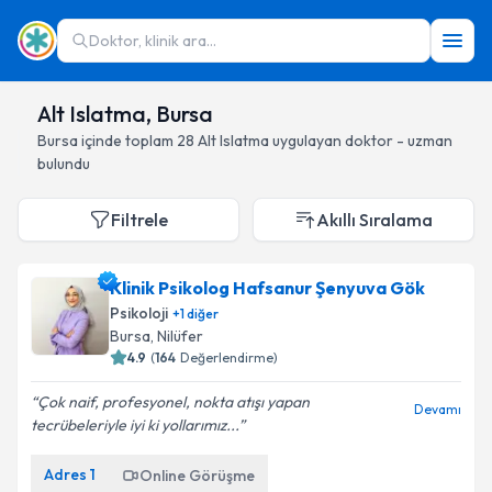
Doktor, klinik ara...
Alt Islatma, Bursa
Bursa
içinde toplam
28
Alt Islatma
uygulayan doktor - uzman
bulundu
Filtrele
Akıllı Sıralama
Klinik Psikolog Hafsanur Şenyuva Gök
Psikoloji
+
1
diğer
Bursa
, Nilüfer
4.9
(
164
Değerlendirme)
Çok naif, profesyonel, nokta atışı yapan
Devamı
tecrübeleriyle iyi ki yollarımız...
Adres
1
Online Görüşme