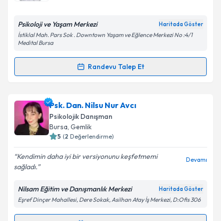
Psikoloji ve Yaşam Merkezi
Haritada Göster
İstiklal Mah. Pars Sok . Downtown Yaşam ve Eğlence Merkezi No :4/1
Medital Bursa
Randevu Talep Et
Randevu Takvimi Talebi
Psk. Sümeyye Karaca
için randevu takvimi talebi
Psk. Dan. Nilsu Nur Avcı
oluşturun. Size bu uzmandan randevu almanız için bir
Psikolojik Danışman
takvim hazırlandığında e-posta ile bilgilendireceğiz.
Bursa
, Gemlik
5
(
2
Değerlendirme)
E-posta Adresiniz
Kendimin daha iyi bir versiyonunu keşfetmemi
Devamı
sağladı.
Nilsam Eğitim ve Danışmanlık Merkezi
Haritada Göster
Kişisel verilerimin işlenmesine ilişkin
Aydınlatma
Eşref Dinçer Mahallesi, Dere Sokak, Asilhan Atay İş Merkezi, D:Ofis 306
Metni
'ni okudum ve kişisel verilerimin belirtilen
kapsamda işlenmesini kabul ediyorum.