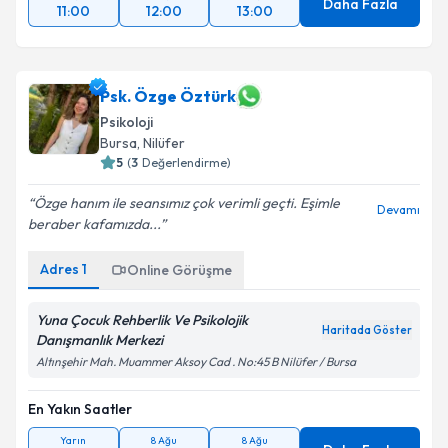
Daha Fazla
11:00
12:00
13:00
Psk. Özge Öztürk
Psikoloji
Bursa
, Nilüfer
5
(
3
Değerlendirme)
Özge hanım ile seansımız çok verimli geçti. Eşimle
Devamı
beraber kafamızda...
Adres
1
Online Görüşme
Yuna Çocuk Rehberlik Ve Psikolojik
Haritada Göster
Danışmanlık Merkezi
Altınşehir Mah. Muammer Aksoy Cad . No:45 B Nilüfer / Bursa
En Yakın Saatler
Yarın
8 Ağu
8 Ağu