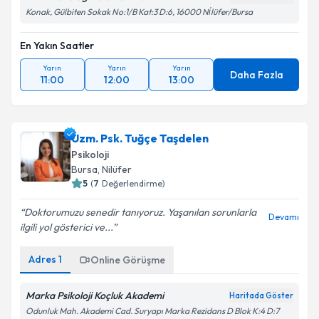
Konak, Gülbiten Sokak No:1/B Kat:3 D:6, 16000 Ni̇lüfer/Bursa
En Yakın Saatler
Yarın
Yarın
Yarın
Daha Fazla
11:00
12:00
13:00
Uzm. Psk. Tuğçe Taşdelen
Psikoloji
Bursa
, Nilüfer
5
(
7
Değerlendirme)
Doktorumuzu senedir tanıyoruz. Yaşanılan sorunlarla
Devamı
ilgili yol gösterici ve...
Adres
1
Online Görüşme
Marka Psikoloji Koçluk Akademi
Haritada Göster
Odunluk Mah. Akademi Cad. Suryapı Marka Rezidans D Blok K:4 D:7