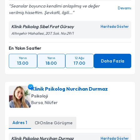
Seanslar boyunca kendimi anlaşılmış ve değer
Devamı
verilmiş hissettim. Şevkatli, ilgili...
Klinik Psikolog Sibel Fırat Gürsoy
Haritada Göster
Altınşehir Mahallesi, 207. Sok. No:29/1
En Yakın Saatler
Yarın
Yarın
12 Ağu
Daha Fazla
13:00
18:00
17:00
Klinik Psikolog Nurcihan Durmaz
Psikoloji
Bursa
, Nilüfer
Adres
1
Online Görüşme
Klinik Psikolog Nurcihan Durmaz
Haritada Göster