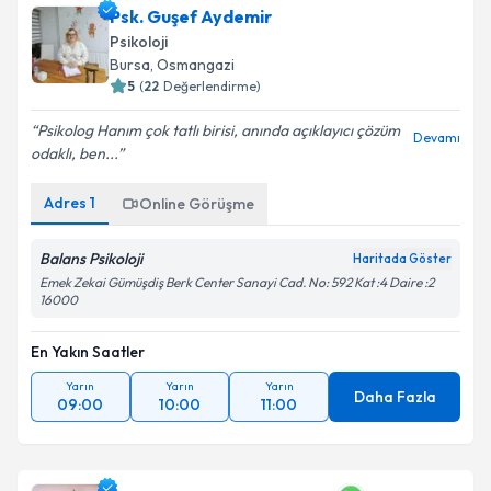
Psk. Guşef Aydemir
Psikoloji
Bursa
, Osmangazi
5
(
22
Değerlendirme)
Psikolog Hanım çok tatlı birisi, anında açıklayıcı çözüm
Devamı
odaklı, ben...
Adres
1
Online Görüşme
Balans Psikoloji
Haritada Göster
Emek Zekai Gümüşdiş Berk Center Sanayi Cad. No: 592 Kat :4 Daire :2
16000
En Yakın Saatler
Yarın
Yarın
Yarın
Daha Fazla
09:00
10:00
11:00