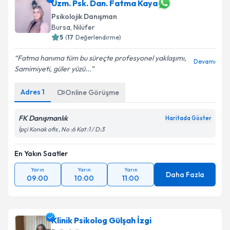
Uzm. Psk. Dan. Fatma Kaya
Psikolojik Danışman
Bursa
, Nilüfer
5
(
17
Değerlendirme)
Fatma hanıma tüm bu süreçte profesyonel yaklaşımı,
Devamı
Samimiyeti, güler yüzü...
Adres
1
Online Görüşme
FK Danışmanlık
Haritada Göster
İpçi Konak ofis , No :6 Kat :1 / D:3
En Yakın Saatler
Yarın
Yarın
Yarın
Daha Fazla
09:00
10:00
11:00
Klinik Psikolog Gülşah İzgi