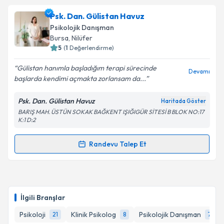
Psk. Tuğçe Evirgen
için randevu takvimi talebi
Psk. Dan. Gülistan Havuz
oluşturun. Size bu uzmandan randevu almanız için bir
Psikolojik Danışman
takvim hazırlandığında e-posta ile bilgilendireceğiz.
Bursa
, Nilüfer
5
(
1
Değerlendirme)
E-posta Adresiniz
Gülistan hanımla başladığım terapi sürecinde
Devamı
başlarda kendimi açmakta zorlansam da...
Psk. Dan. Gülistan Havuz
Haritada Göster
Kişisel verilerimin işlenmesine ilişkin
Aydınlatma
BARIŞ MAH. ÜSTÜN SOKAK BAĞKENT IŞIĞIGÜR SİTESİ B BLOK NO:17
Metni
'ni okudum ve kişisel verilerimin belirtilen
K:1 D:2
kapsamda işlenmesini kabul ediyorum.
Randevu Talep Et
Randevu Takvimi Talebi
Takvim Talebini Gönder
Psk. Dan. Gülistan Havuz
için randevu takvimi talebi
oluşturun. Size bu uzmandan randevu almanız için bir
İlgili Branşlar
takvim hazırlandığında e-posta ile bilgilendireceğiz.
Psikoloji
Klinik Psikolog
Psikolojik Danışman
21
8
7
E-posta Adresiniz