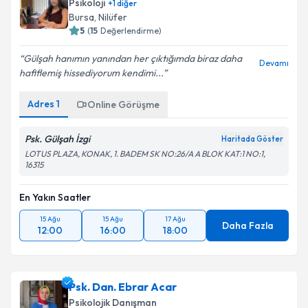
Psikoloji
+
1
diğer
Bursa
, Nilüfer
5
(
15
Değerlendirme)
Gülşah hanımın yanından her çıktığımda biraz daha
Devamı
hafiflemiş hissediyorum kendimi...
Adres
1
Online Görüşme
Psk. Gülşah İzgi
Haritada Göster
LOTUS PLAZA, KONAK, 1. BADEM SK NO:26/A A BLOK KAT:1 NO:1,
16315
En Yakın Saatler
15 Ağu
15 Ağu
17 Ağu
Daha Fazla
12:00
16:00
18:00
Psk. Dan. Ebrar Acar
Psikolojik Danışman