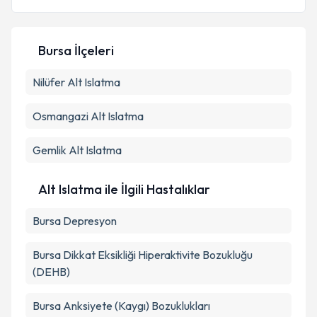
Bursa İlçeleri
Kişisel verilerimin işlenmesine ilişkin
Aydınlatma
Nilüfer
Alt Islatma
Metni
'ni okudum ve kişisel verilerimin belirtilen
kapsamda işlenmesini kabul ediyorum.
Osmangazi
Alt Islatma
Takvim Talebini Gönder
Gemlik
Alt Islatma
Alt Islatma ile İlgili Hastalıklar
Bursa Depresyon
Bursa Dikkat Eksikliği Hiperaktivite Bozukluğu
(DEHB)
Bursa Anksiyete (Kaygı) Bozuklukları