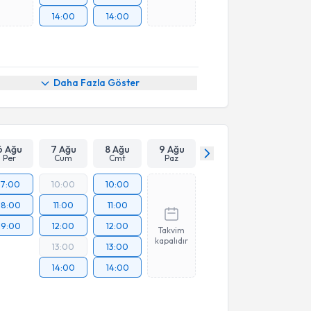
14:00
14:00
Daha Fazla Göster
6 Ağu
7 Ağu
8 Ağu
9 Ağu
Per
Cum
Cmt
Paz
17:00
10:00
10:00
18:00
11:00
11:00
19:00
12:00
12:00
Takvim
kapalıdır
13:00
13:00
14:00
14:00