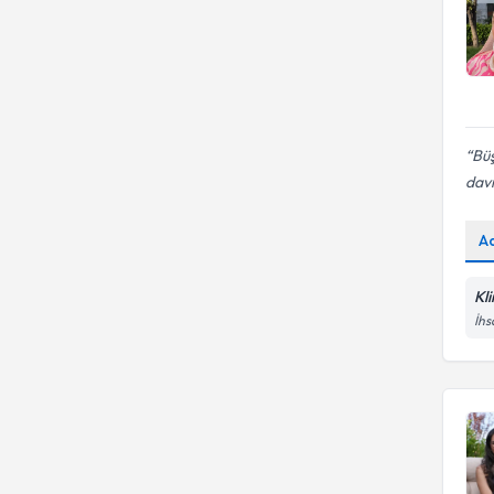
Büş
davr
A
Kl
İhs