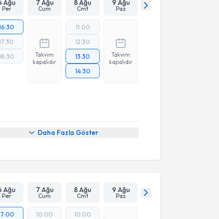
6 Ağu
7 Ağu
8 Ağu
9 Ağu
Per
Cum
Cmt
Paz
16:30
11:00
17:30
12:30
Takvim
Takvim
18:30
13:30
kapalıdır
kapalıdır
14:30
Daha Fazla Göster
6 Ağu
7 Ağu
8 Ağu
9 Ağu
Per
Cum
Cmt
Paz
17:00
10:00
10:00