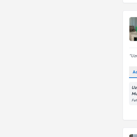
DOKUZ EYLÜL ÜNIVERSITESI
İstanbul Esenyurt Üniversitesi
Uzm. Dr.
DOĞUŞ ÜNİVERSİTESİ
İstanbul Gedik Üniversitesi
Uzm. Psk.
İstanbul Sabahattin Zaim
Uzm. Psk. Dan.
Üniversitesi
Uzman Aile Danışmanı
Uzm
A
Uz
Mu
Fet