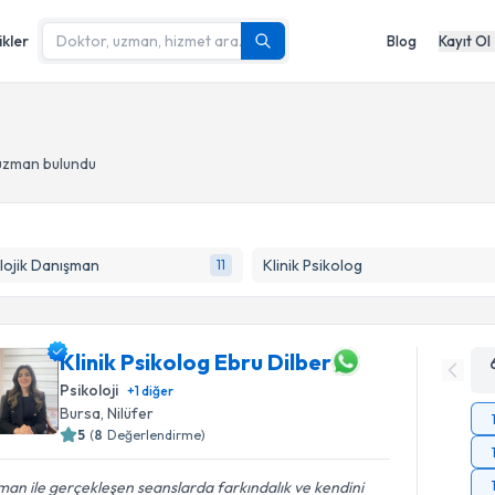
ikler
Blog
Kayıt Ol
 uzman bulundu
lojik Danışman
Klinik Psikolog
11
Klinik Psikolog Ebru Dilber
Psikoloji
+
1
diğer
Bursa
, Nilüfer
5
(
8
Değerlendirme)
an ile gerçekleşen seanslarda farkındalık ve kendini