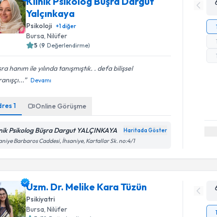
Klinik Psikolog Büşra Dargut
Yalçınkaya
Psikoloji
+
1
diğer
Bursa
, Nilüfer
5
(
9
Değerlendirme)
ra hanım ile yılında tanışmıştık. . defa bilişsel
anışçı...
Devamı
dres
1
Online Görüşme
inik Psikolog Büşra Dargut YALÇINKAYA
Haritada Göster
aniye Barbaros Caddesi, İhsaniye, Kartallar Sk. no:4/1
Uzm. Dr. Melike Kara Tüzün
Psikiyatri
Bursa
, Nilüfer