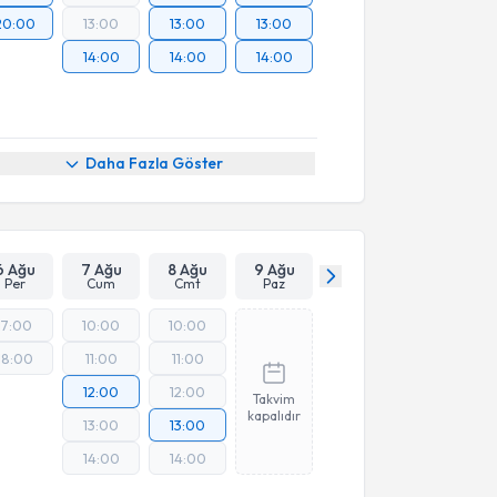
20:00
13:00
13:00
13:00
14:00
14:00
14:00
Daha Fazla Göster
6 Ağu
7 Ağu
8 Ağu
9 Ağu
Per
Cum
Cmt
Paz
17:00
10:00
10:00
18:00
11:00
11:00
12:00
12:00
Takvim
kapalıdır
13:00
13:00
14:00
14:00