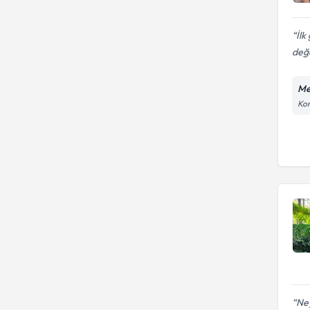
İlk
değe
Me
Kon
Ne