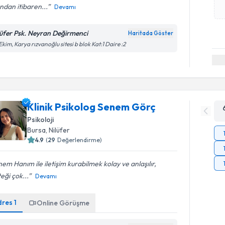
andan itibaren...
Devamı
lüfer Psk. Neyran Değirmenci
Haritada Göster
Ekim, Karya rızvanoğlu sitesi b blok Kat:1 Daire :2
Klinik Psikolog Senem Görç
Psikoloji
Bursa
, Nilüfer
4.9
(
29
Değerlendirme)
em Hanım ile iletişim kurabilmek kolay ve anlaşılır,
eği çok...
Devamı
dres
1
Online Görüşme