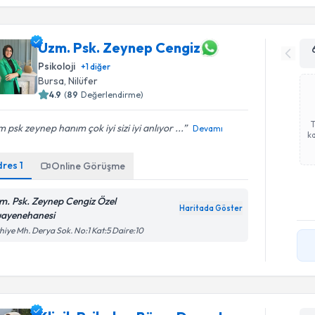
Uzm. Psk. Zeynep Cengiz
Psikoloji
+
1
diğer
Bursa
, Nilüfer
4.9
(
89
Değerlendirme)
 psk zeynep hanım çok iyi sizi iyi anlıyor ...
Devamı
ka
dres
1
Online Görüşme
m. Psk. Zeynep Cengiz Özel
Haritada Göster
ayenehanesi
hiye Mh. Derya Sok. No:1 Kat:5 Daire:10