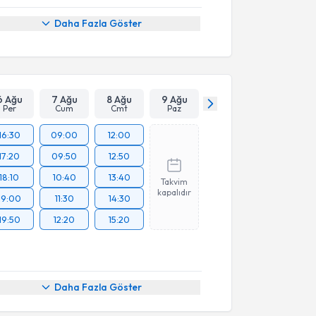
Daha Fazla Göster
6 Ağu
7 Ağu
8 Ağu
9 Ağu
Per
Cum
Cmt
Paz
16:30
09:00
12:00
17:20
09:50
12:50
18:10
10:40
13:40
Takvim
kapalıdır
19:00
11:30
14:30
19:50
12:20
15:20
Daha Fazla Göster