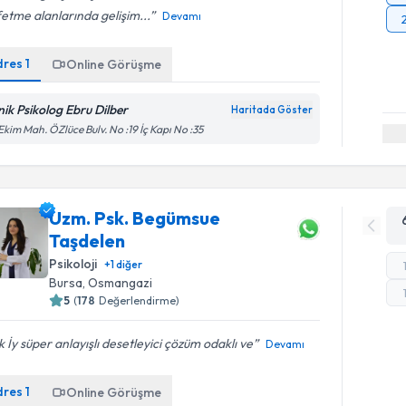
etme alanlarında gelişim...
Devamı
dres
1
Online Görüşme
inik Psikolog Ebru Dilber
Haritada Göster
Ekim Mah. ÖZlüce Bulv. No :19 İç Kapı No :35
Uzm. Psk. Begümsue
Taşdelen
Psikoloji
+
1
diğer
Bursa
, Osmangazi
5
(
178
Değerlendirme)
 İy süper anlayışlı desetleyici çözüm odaklı ve
Devamı
dres
1
Online Görüşme