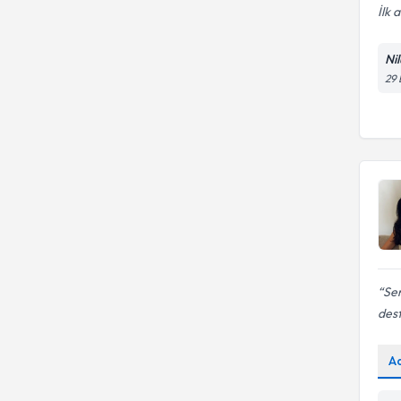
İlk 
Ni
29 
Sen
dest
A