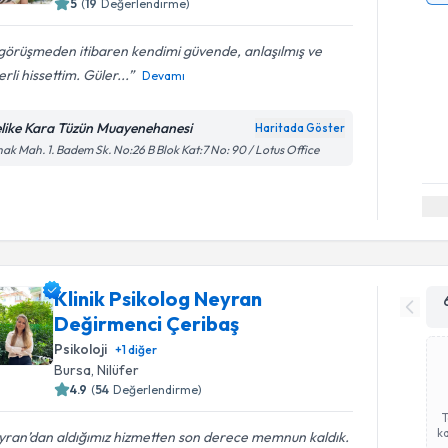
5
(
19
Değerlendirme)
 görüşmeden itibaren kendimi güvende, anlaşılmış ve
rli hissettim. Güler...
Devamı
like Kara Tüzün Muayenehanesi
Haritada Göster
ak Mah. 1. Badem Sk. No:26 B Blok Kat:7 No: 90 / Lotus Office
Klinik Psikolog Neyran
Değirmenci Çeribaş
Psikoloji
+
1
diğer
Bursa
, Nilüfer
4.9
(
54
Değerlendirme)
ka
yran’dan aldığımız hizmetten son derece memnun kaldık.