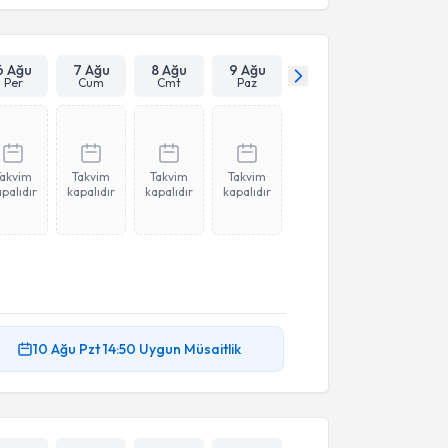
6 Ağu
7 Ağu
8 Ağu
9 Ağu
Per
Cum
Cmt
Paz
Takvim
Takvim
Takvim
Takvim
palıdır
kapalıdır
kapalıdır
kapalıdır
10 Ağu
Pzt
14:50
Uygun Müsaitlik