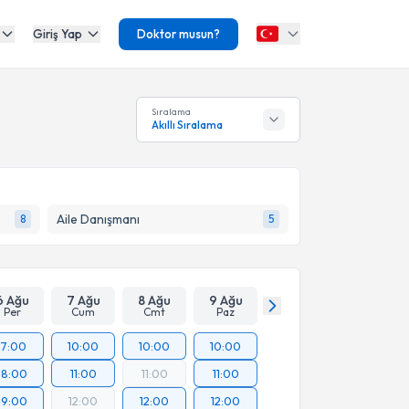
Giriş Yap
Doktor musun?
Sıralama
Akıllı Sıralama
Aile Danışmanı
8
5
6 Ağu
7 Ağu
8 Ağu
9 Ağu
Per
Cum
Cmt
Paz
17:00
10:00
10:00
10:00
18:00
11:00
11:00
11:00
19:00
12:00
12:00
12:00