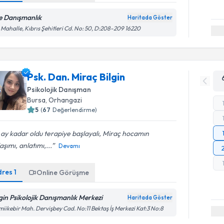
e Danışmanlık
Haritada Göster
 Mahalle, Kıbrıs Şehitleri Cd. No: 50, D:208-209 16220
Psk. Dan. Miraç Bilgin
Psikolojik Danışman
Bursa
, Orhangazi
5
(
67
Değerlendirme)
 ay kadar oldu terapiye başlayalı, Miraç hocamın
aşımı, anlatımı,...
Devamı
dres
1
Online Görüşme
lgin Psikolojik Danışmanlık Merkezi
Haritada Göster
iikebir Mah. Dervişbey Cad. No:11 Bektaş İş Merkezi Kat:3 No:8