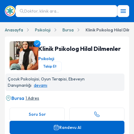
Doktor, klinik ara...
Anasayfa
Psikoloji
Bursa
Klinik Psikolog Hilal Dilm
Klinik Psikolog Hilal Dilmenler
Psikoloji
Takip Et
Klinik Psikolog Hilal Dilmenler Profil Fotoğrafı
Çocuk Psikolojisi, Oyun Terapisi, Ebeveyn
Danışmanlığı
devamı
Bursa
1 Adres
Soru Sor
Randevu Al