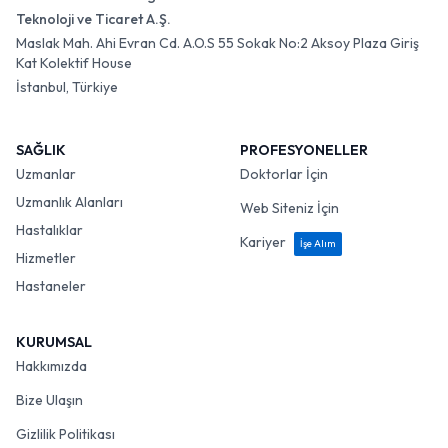
Teknoloji ve Ticaret A.Ş.
Maslak Mah. Ahi Evran Cd. A.O.S 55 Sokak No:2 Aksoy Plaza Giriş
Kat Kolektif House
İstanbul, Türkiye
SAĞLIK
PROFESYONELLER
Uzmanlar
Doktorlar İçin
Uzmanlık Alanları
Web Siteniz İçin
Hastalıklar
Kariyer
İşe Alım
Hizmetler
Hastaneler
KURUMSAL
Hakkımızda
Bize Ulaşın
Gizlilik Politikası