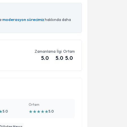
ce
moderasyon sürecimiz
hakkında daha
Zamanlama
İlgi
Ortam
5.0
5.0
5.0
Ortam
★
★
★
★
★
★
5.0
5.0
 Gülistan Havuz