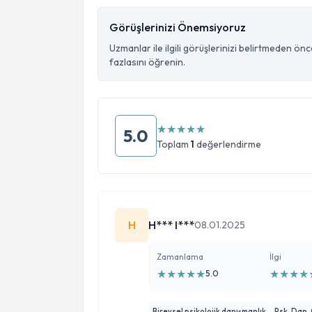
Görüşlerinizi Önemsiyoruz
Uzmanlar ile ilgili görüşlerinizi belirtmeden ön
fazlasını öğrenin.
★
★
★
★
★
5.0
Toplam
1
değerlendirme
H
H*** I***
08.01.2025
Zamanlama
İlgi
★
★
★
★
★
★
★
★
★
5.0
Bireysel psikolojik danışmanlık
Psk. Dan.