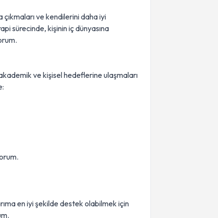
 çıkmaları ve kendilerini daha iyi
api sürecinde, kişinin iç dünyasına
yorum.
akademik ve kişisel hedeflerine ulaşmaları
e:
yorum.
ıma en iyi şekilde destek olabilmek için
um.