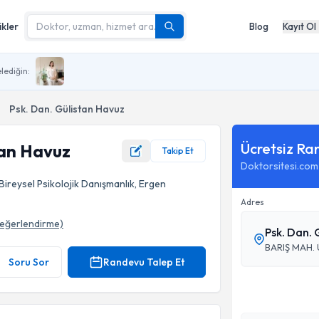
ikler
Blog
Kayıt Ol
lediğin:
Psk. Dan. Gülistan Havuz
Ücretsiz Ra
tan Havuz
Takip Et
Doktorsitesi.com
 Bireysel Psikolojik Danışmanlık, Ergen
Adres
eğerlendirme)
Psk. Dan. 
Soru Sor
Randevu Talep Et