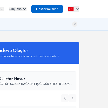
Giriş Yap
Doktor musun?
ndevu Oluştur
 üzerinden randevu oluşturmak ücretsiz.
Gülistan Havuz
BARIŞ MAH. ÜSTÜN SOKAK BAĞKENT IŞIĞIGÜR SİTESİ B BLOK NO:17 K:1 D:2