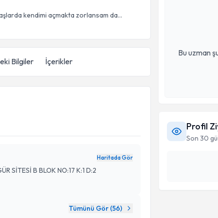
başlarda kendimi açmakta zorlansam da...
Bu uzman şu
ki Bilgiler
İçerikler
Profil Z
Son 30 gü
Haritada Gör
R SİTESİ B BLOK NO:17 K:1 D:2
Tümünü Gör (
56
)