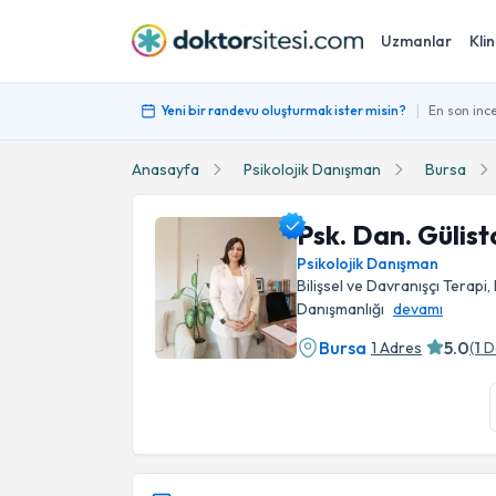
Uzmanlar
Klin
|
Yeni bir randevu oluşturmak ister misin?
En son ince
Anasayfa
Psikolojik Danışman
Bursa
Psk. Dan. Gülis
Psikolojik Danışman
Bilişsel ve Davranışçı Terapi,
Danışmanlığı
devamı
Bursa
5.0
1 Adres
(
1
D
Psk. Dan. Gülistan Havuz Profil Fotoğrafı