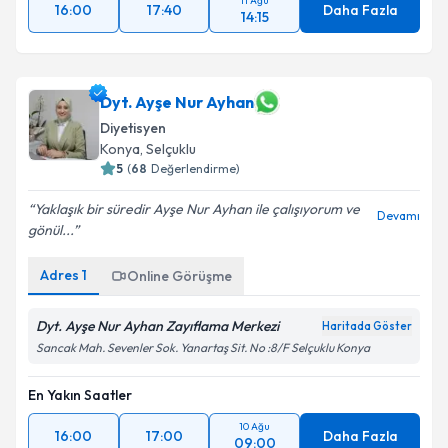
11 Ağu
16:00
17:40
Daha Fazla
14:15
Dyt. Ayşe Nur Ayhan
Diyetisyen
Konya
, Selçuklu
5
(
68
Değerlendirme)
Yaklaşık bir süredir Ayşe Nur Ayhan ile çalışıyorum ve
Devamı
gönül...
Adres
1
Online Görüşme
Dyt. Ayşe Nur Ayhan Zayıflama Merkezi
Haritada Göster
Sancak Mah. Sevenler Sok. Yanartaş Sit. No :8/F Selçuklu Konya
En Yakın Saatler
10 Ağu
16:00
17:00
Daha Fazla
09:00