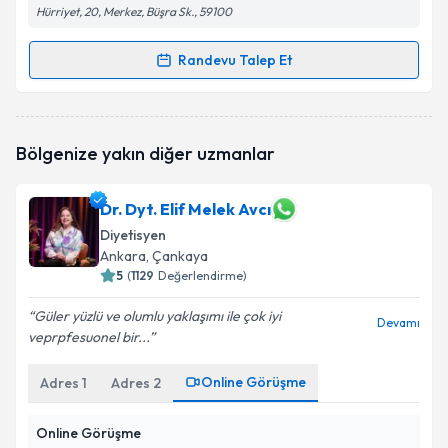
Hürriyet, 20, Merkez, Büşra Sk., 59100
Randevu Talep Et
Randevu Takvimi Talebi
Dyt. Gökçe Tuna
için randevu takvimi talebi
Bölgenize yakın diğer uzmanlar
oluşturun. Size bu uzmandan randevu almanız için bir
takvim hazırlandığında e-posta ile bilgilendireceğiz.
Dr. Dyt. Elif Melek Avcı
E-posta Adresiniz
Diyetisyen
Ankara
, Çankaya
5
(
1129
Değerlendirme)
Kişisel verilerimin işlenmesine ilişkin
Aydınlatma
Güler yüzlü ve olumlu yaklaşımı ile çok iyi
Devamı
Metni
'ni okudum ve kişisel verilerimin belirtilen
veprpfesuonel bir...
kapsamda işlenmesini kabul ediyorum.
Online Görüşme
Adres
1
Adres
2
Takvim Talebini Gönder
Online Görüşme