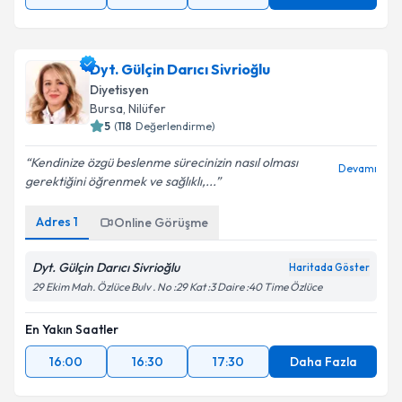
Dyt. Gülçin Darıcı Sivrioğlu
Diyetisyen
Bursa
, Nilüfer
5
(
118
Değerlendirme)
Kendinize özgü beslenme sürecinizin nasıl olması
Devamı
gerektiğini öğrenmek ve sağlıklı,...
Adres
1
Online Görüşme
Dyt. Gülçin Darıcı Sivrioğlu
Haritada Göster
29 Ekim Mah. Özlüce Bulv . No :29 Kat :3 Daire :40 Time Özlüce
En Yakın Saatler
16:00
16:30
17:30
Daha Fazla