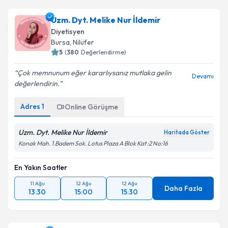
Uzm. Dyt. Melike Nur İldemir
Diyetisyen
Bursa
, Nilüfer
5
(
380
Değerlendirme)
Çok memnunum eğer kararlıysanız mutlaka gelin
Devamı
değerlendirin.
Adres
1
Online Görüşme
Uzm. Dyt. Melike Nur İldemir
Haritada Göster
Konak Mah. 1.Badem Sok. Lotus Plaza A Blok Kat :2 No:16
En Yakın Saatler
11 Ağu
12 Ağu
12 Ağu
Daha Fazla
13:30
15:00
15:30