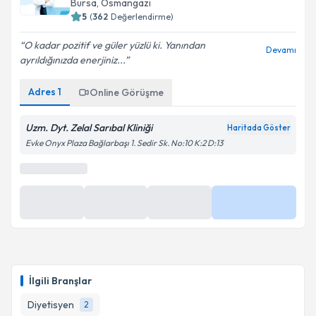
Bursa
, Osmangazi
5
(
362
Değerlendirme)
O kadar pozitif ve güler yüzlü ki. Yanından
Devamı
ayrıldığınızda enerjiniz...
Adres
1
Online Görüşme
Uzm. Dyt. Zelal Sarıbal Kliniği
Haritada Göster
Evke Onyx Plaza Bağlarbaşı 1. Sedir Sk. No:10 K:2 D:13
İlgili Branşlar
Diyetisyen
2