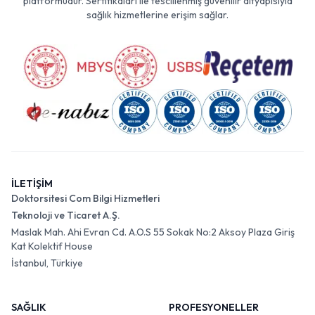
platformudur. Sertifikaları ile tescillenmiş güvenilir altyapısıyla
sağlık hizmetlerine erişim sağlar.
İLETİŞİM
Doktorsitesi Com Bilgi Hizmetleri
Teknoloji ve Ticaret A.Ş.
Maslak Mah. Ahi Evran Cd. A.O.S 55 Sokak No:2 Aksoy Plaza Giriş
Kat Kolektif House
İstanbul, Türkiye
SAĞLIK
PROFESYONELLER