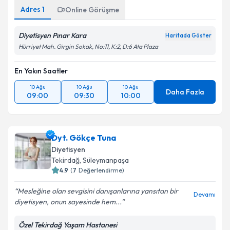
Adres
1
Online Görüşme
Diyetisyen Pınar Kara
Haritada Göster
Hürriyet Mah. Girgin Sokak, No:11, K:2, D:6 Ata Plaza
En Yakın Saatler
10 Ağu
10 Ağu
10 Ağu
Daha Fazla
09:00
09:30
10:00
Dyt. Gökçe Tuna
Diyetisyen
Tekirdağ
, Süleymanpaşa
4.9
(
7
Değerlendirme)
Mesleğine olan sevgisini danışanlarına yansıtan bir
Devamı
diyetisyen, onun sayesinde hem...
Özel Tekirdağ Yaşam Hastanesi