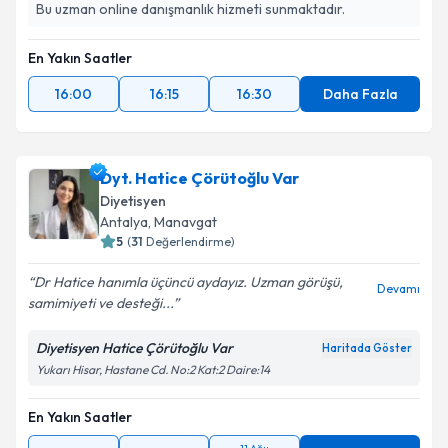
Bu uzman online danışmanlık hizmeti sunmaktadır.
En Yakın Saatler
16:00
16:15
16:30
Daha Fazla
Dyt. Hatice Çörütoğlu Var
Diyetisyen
Antalya
, Manavgat
5
(
31
Değerlendirme)
Dr Hatice hanımla üçüncü aydayız. Uzman görüşü,
Devamı
samimiyeti ve desteği...
Diyetisyen Hatice Çörütoğlu Var
Haritada Göster
Yukarı Hisar, Hastane Cd. No:2 Kat:2 Daire:14
En Yakın Saatler