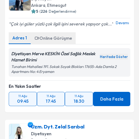
Ankara
, Etimesgut
5
(
226
Değerlendirme)
Devamı
Çok iyi güler yüzlü çok ilgili işini severek yapıyor çok...
Adres
1
Online Görüşme
Diyetisyen Merve KESKİN Özel Sağlık Meslek
Haritada Göster
Hizmet Birimi
Tunahan Mahallesi 191. Sokak Soyak Blokları 17655-Ada Damla 2
Apartmanı No: 4 Eryaman
En Yakın Saatler
11 Ağu
11 Ağu
11 Ağu
Daha Fazla
09:45
17:45
18:30
Uzm. Dyt. Zelal Sarıbal
Diyetisyen