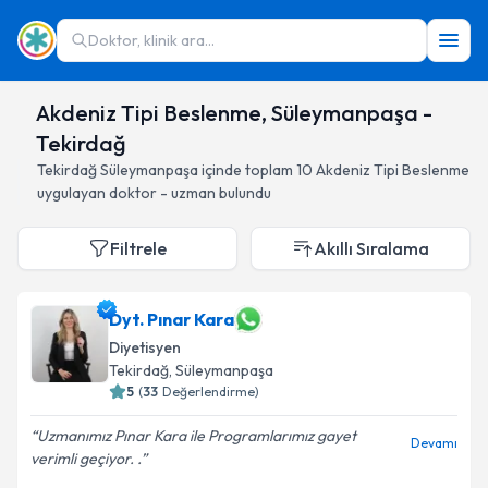
Doktor, klinik ara...
Akdeniz Tipi Beslenme, Süleymanpaşa -
Tekirdağ
Tekirdağ
Süleymanpaşa
içinde toplam
10
Akdeniz Tipi Beslenme
uygulayan doktor - uzman bulundu
Filtrele
Akıllı Sıralama
Dyt. Pınar Kara
Diyetisyen
Tekirdağ
, Süleymanpaşa
5
(
33
Değerlendirme)
Uzmanımız Pınar Kara ile Programlarımız gayet
Devamı
verimli geçiyor. .