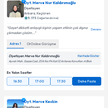
Dyt. Merve Nur Kaldırımoğlu
Diyetisyen
Ankara
, Keçiören
5
(
173
Değerlendirme)
Gayet dikkatli anlayışlı kişinin yaşam stilinin çok dışına
Devamı
çıkmadan çözüm...
Adres
1
Online Görüşme
Diyetisyen Merve Nur Kaldırımoğlu
Haritada Göster
Ayvalı Mah. Gazze Cad. 21/A No:94 Kat:12 Antares Konutları A Blok
En Yakın Saatler
16:30
17:00
17:30
Daha Fazla
Dyt. Merve Keskin
Diyetisyen