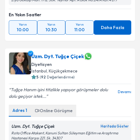
En Yakın Saatler
Yarın
Yarın
Yarın
Daha Fazla
10:00
10:30
11:00
Uzm. Dyt. Tuğçe Çiçek
Diyetisyen
İstanbul
, Küçükçekmece
5
(
92
Değerlendirme)
Tuğçe Hanım işini titizlikle yapıyor görüşmeler dolu
Devamı
dolu geçiyor istek...
Adres
1
Online Görüşme
Uzm. Dyt. Tuğçe Çiçek
Haritada Göster
Rota Office Atakent, Kanuni Sultan Süleyman Eğitim ve Araştırma
Hastanesi Karşısı 221. Sk. 34307