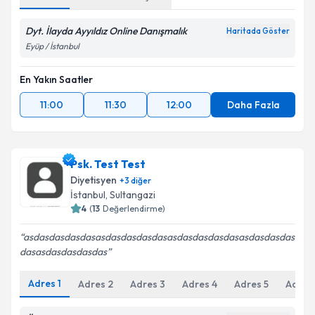
Dyt. İlayda Ayyıldız Online Danışmalık
Haritada Göster
Eyüp / İstanbul
En Yakın Saatler
11:00
11:30
12:00
Daha Fazla
Psk. Test Test
Diyetisyen
+
3
diğer
İstanbul
, Sultangazi
4
(
13
Değerlendirme)
asdasdasdasdasasdasdasdasdasasdasdasdasdasasdasdasdas
dasasdasdasdasdas
Adres
1
Adres
2
Adres
3
Adres
4
Adres
5
Adres