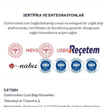
SERTİFİKA VE ENTEGRASYONLAR
Doktorsitesi.com Sağlık Bakanlığı onaylı ve entegreli bir sağlık bilgi
platformudur. Sertifikaları ile tescillenmiş güvenilir altyapısıyla
sağlık hizmetlerine erişim sağlar.
İLETİŞİM
Doktorsitesi Com Bilgi Hizmetleri
Teknoloji ve Ticaret A.Ş.
Maslak Mah. Ahi Evran Cd. A.O.S 55 Sokak No:2 Aksoy Plaza Giriş