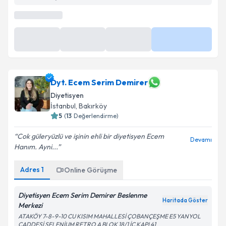
Dyt. Ecem Serim Demirer
Diyetisyen
İstanbul
, Bakırköy
5
(
13
Değerlendirme)
Cok güleryüzlü ve işinin ehli bir diyetisyen Ecem
Devamı
Hanım. Ayni...
Adres
1
Online Görüşme
Diyetisyen Ecem Serim Demirer Beslenme
Haritada Göster
Merkezi
ATAKÖY 7-8-9-10 CU KISIM MAHALLESİ ÇOBANÇEŞME E5 YANYOL
CADDESİ SELENİUM RETRO A BLOK 18/1 İÇ KAPI 41