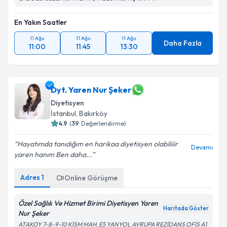
En Yakın Saatler
11 Ağu
11 Ağu
11 Ağu
Daha Fazla
11:00
11:45
13:30
Dyt. Yaren Nur Şeker
Diyetisyen
İstanbul
, Bakırköy
4.9
(
39
Değerlendirme)
Hayatımda tanıdığım en harikaa diyetisyen olabiliiir
Devamı
yaren hanım Ben daha...
Adres
1
Online Görüşme
Özel Sağlık Ve Hizmet Birimi Diyetisyen Yaren
Haritada Göster
Nur Şeker
ATAKOY 7-8-9-10 KİSM MAH. E5 YANYOL AVRUPA REZİDANS OFİS A1