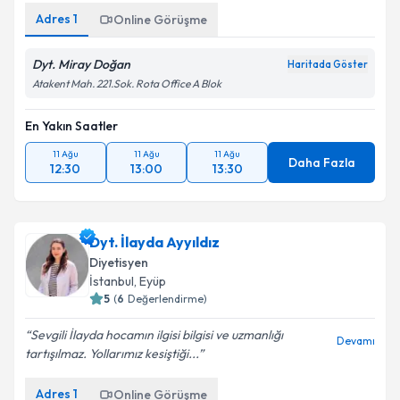
Adres
1
Online Görüşme
Dyt. Miray Doğan
Haritada Göster
Atakent Mah. 221.Sok. Rota Office A Blok
En Yakın Saatler
11 Ağu
11 Ağu
11 Ağu
Daha Fazla
12:30
13:00
13:30
Dyt. İlayda Ayyıldız
Diyetisyen
İstanbul
, Eyüp
5
(
6
Değerlendirme)
Sevgili İlayda hocamın ilgisi bilgisi ve uzmanlığı
Devamı
tartışılmaz. Yollarımız kesiştiği...
Adres
1
Online Görüşme