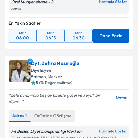
Özel Muayenehane - 2
Haritada Göster
Adres
En Yakın Saatler
Yarın
Yarın
Yarın
Daha Fazla
06:00
06:15
06:30
Dyt. Zehra Nasıroğlu
Diyetisyen
Batman
, Merkez
5
(
14
Değerlendirme)
Zehra hanımla beş ay birlikte güzel ve keyifli bir
Devamı
diyet...
Adres
1
Online Görüşme
Fit Beslen Diyet Danışmanlığı Merkezi
Haritada Göster
Ziya Gökalp Mah. 1712. Sok. Teymur Apt. A Blok No:24/A Kat:4 D:7