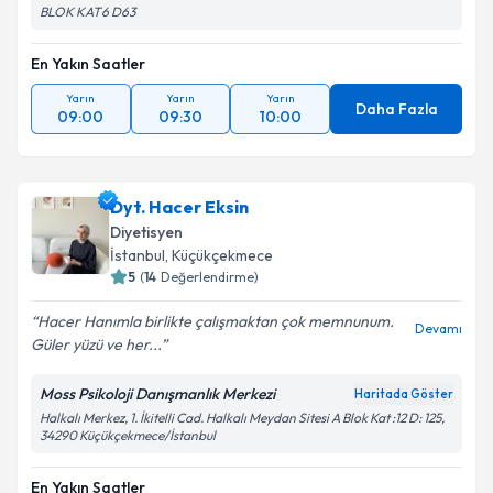
BLOK KAT6 D63
En Yakın Saatler
Yarın
Yarın
Yarın
Daha Fazla
09:00
09:30
10:00
Dyt. Hacer Eksin
Diyetisyen
İstanbul
, Küçükçekmece
5
(
14
Değerlendirme)
Hacer Hanımla birlikte çalışmaktan çok memnunum.
Devamı
Güler yüzü ve her...
Moss Psikoloji Danışmanlık Merkezi
Haritada Göster
Halkalı Merkez, 1. İkitelli Cad. Halkalı Meydan Sitesi A Blok Kat :12 D: 125,
34290 Küçükçekmece/İstanbul
En Yakın Saatler