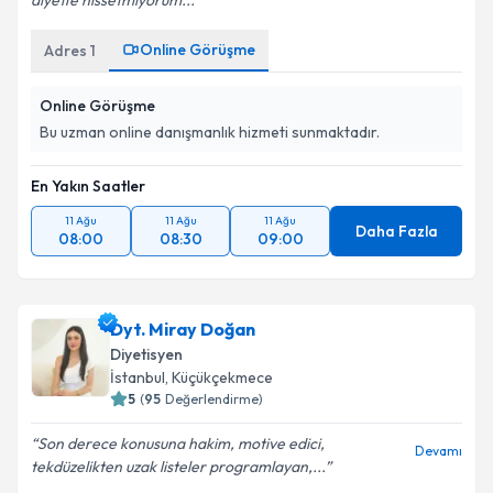
diyette hissetmiyorum...
Online Görüşme
Adres
1
Takvim Talebini Gönder
Online Görüşme
Bu uzman online danışmanlık hizmeti sunmaktadır.
En Yakın Saatler
11 Ağu
11 Ağu
11 Ağu
Daha Fazla
08:00
08:30
09:00
Dyt. Miray Doğan
Diyetisyen
İstanbul
, Küçükçekmece
5
(
95
Değerlendirme)
Son derece konusuna hakim, motive edici,
Devamı
tekdüzelikten uzak listeler programlayan,...