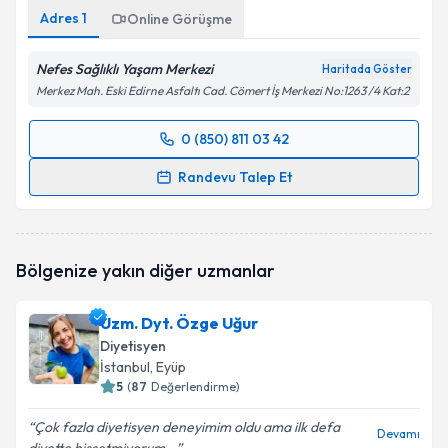
Adres
1
Online Görüşme
Nefes Sağlıklı Yaşam Merkezi
Haritada Göster
Merkez Mah. Eski Edirne Asfaltı Cad. Cömert İş Merkezi No:1263 /4 Kat:2
0 (850) 811 03 42
Randevu Takvimi Talebi
Randevu Talep Et
Dyt. Tuba Aydın
için randevu takvimi talebi oluşturun.
Size bu uzmandan randevu almanız için bir takvim
hazırlandığında e-posta ile bilgilendireceğiz.
Bölgenize yakın diğer uzmanlar
E-posta Adresiniz
Uzm. Dyt. Özge Uğur
Diyetisyen
İstanbul
, Eyüp
5
(
87
Değerlendirme)
Kişisel verilerimin işlenmesine ilişkin
Aydınlatma
Metni
'ni okudum ve kişisel verilerimin belirtilen
Çok fazla diyetisyen deneyimim oldu ama ilk defa
kapsamda işlenmesini kabul ediyorum.
Devamı