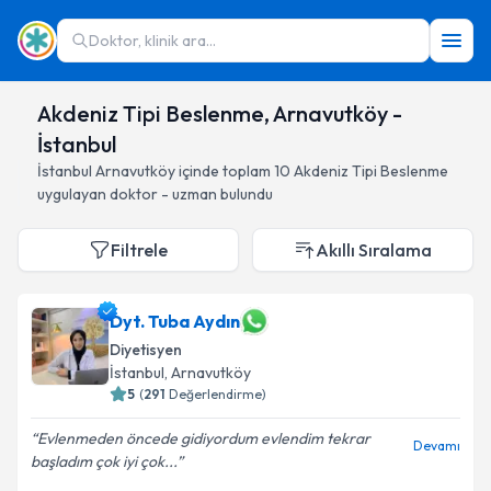
Doktor, klinik ara...
Akdeniz Tipi Beslenme, Arnavutköy -
İstanbul
İstanbul
Arnavutköy
içinde toplam
10
Akdeniz Tipi Beslenme
uygulayan doktor - uzman bulundu
Filtrele
Akıllı Sıralama
Dyt. Tuba Aydın
Diyetisyen
İstanbul
, Arnavutköy
5
(
291
Değerlendirme)
Evlenmeden öncede gidiyordum evlendim tekrar
Devamı
başladım çok iyi çok...