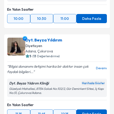
En Yakın Saatler
10:00
10:30
11:00
Daha Fazla
Dyt. Beyza Yıldırım
Diyetisyen
Adana
, Çukurova
5
(
13
Değerlendirme)
Bilgisi donanımı iletişimi harika bir doktor insan çok
Devamı
faydalı bilgileri...
Dyt. Beyza Yıldırım Kliniği
Haritada Göster
Güzelyalı Mahallesi, 81154 Sokak No:102/2, Gür Demirkent Sitesi, İç Kapı
No:51, Çukurova/Adana.
En Yakın Saatler