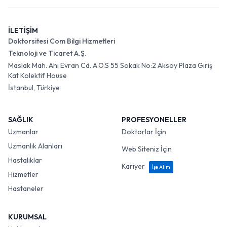
İLETİŞİM
Doktorsitesi Com Bilgi Hizmetleri
Teknoloji ve Ticaret A.Ş.
Maslak Mah. Ahi Evran Cd. A.O.S 55 Sokak No:2 Aksoy Plaza Giriş
Kat Kolektif House
İstanbul, Türkiye
SAĞLIK
PROFESYONELLER
Uzmanlar
Doktorlar İçin
Uzmanlık Alanları
Web Siteniz İçin
Hastalıklar
Kariyer
İşe Alım
Hizmetler
Hastaneler
KURUMSAL