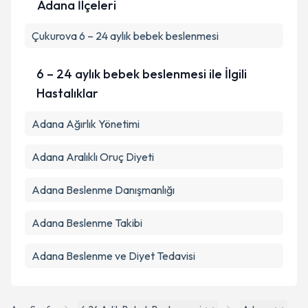
Adana İlçeleri
Çukurova
Kişisel verilerimin işlenmesine ilişkin
6 – 24 aylık bebek beslenmesi
Aydınlatma
Metni
'ni okudum ve kişisel verilerimin belirtilen
kapsamda işlenmesini kabul ediyorum.
6 – 24 aylık bebek beslenmesi ile İlgili
Hastalıklar
Takvim Talebini Gönder
Adana Ağırlık Yönetimi
Adana Aralıklı Oruç Diyeti
Adana Beslenme Danışmanlığı
Adana Beslenme Takibi
Adana Beslenme ve Diyet Tedavisi