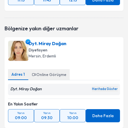
11:15
11:45
12:15
Daha Fazla
Bölgenize yakın diğer uzmanlar
Dyt. Miray Doğan
Diyetisyen
Mersin
, Erdemli
Adres
1
Online Görüşme
Dyt. Miray Doğan
Haritada Göster
En Yakın Saatler
Yarın
Yarın
Yarın
Daha Fazla
09:00
09:30
10:00