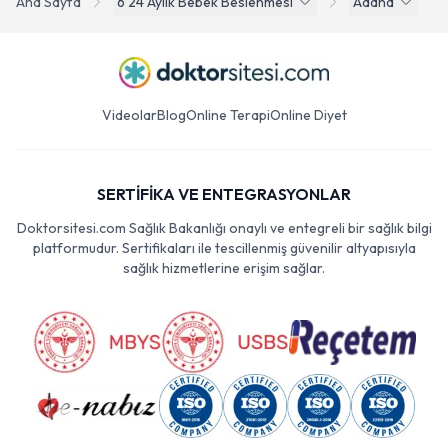
Ana Sayfa
6 24 Aylik Bebek Beslenmesi
Adana
Videolar
Blog
Online Terapi
Online Diyet
SERTİFİKA VE ENTEGRASYONLAR
Doktorsitesi.com Sağlık Bakanlığı onaylı ve entegreli bir sağlık bilgi
platformudur. Sertifikaları ile tescillenmiş güvenilir altyapısıyla
sağlık hizmetlerine erişim sağlar.