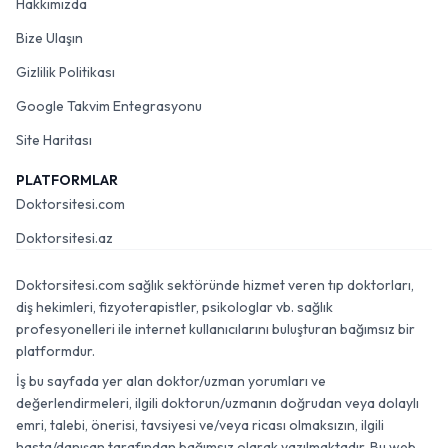
Hakkımızda
Bize Ulaşın
Gizlilik Politikası
Google Takvim Entegrasyonu
Site Haritası
PLATFORMLAR
Doktorsitesi.com
Doktorsitesi.az
Doktorsitesi.com sağlık sektöründe hizmet veren tıp doktorları,
diş hekimleri, fizyoterapistler, psikologlar vb. sağlık
profesyonelleri ile internet kullanıcılarını buluşturan bağımsız bir
platformdur.
İş bu sayfada yer alan doktor/uzman yorumları ve
değerlendirmeleri, ilgili doktorun/uzmanın doğrudan veya dolaylı
emri, talebi, önerisi, tavsiyesi ve/veya ricası olmaksızın, ilgili
hasta/danışan tarafından bağımsız olarak yazılmaktadır. Bu web