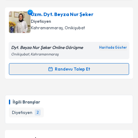
Uzm. Dyt. Beyza Nur Şeker
Diyetisyen
Kahramanmaraş
, Onikişubat
Dyt. Beyza Nur Şeker Online Görüşme
Haritada Göster
Onikişubat, Kahramanmaraş
Randevu Talep Et
Randevu Takvimi Talebi
Uzm. Dyt. Beyza Nur Şeker
için randevu takvimi
talebi oluşturun. Size bu uzmandan randevu almanız
İlgili Branşlar
için bir takvim hazırlandığında e-posta ile
bilgilendireceğiz.
Diyetisyen
2
E-posta Adresiniz