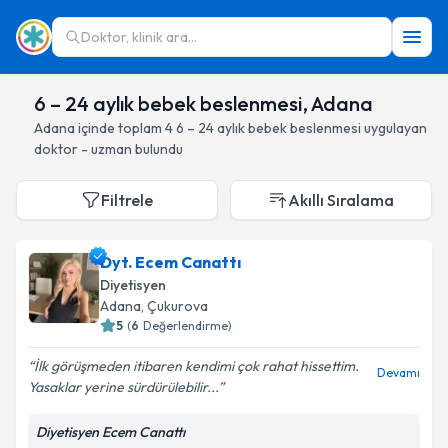
Doktor, klinik ara...
6 – 24 aylık bebek beslenmesi, Adana
Adana
içinde toplam
4
6 – 24 aylık bebek beslenmesi
uygulayan
doktor - uzman bulundu
Filtrele
Akıllı Sıralama
Dyt. Ecem Canattı
Diyetisyen
Adana
, Çukurova
5
(
6
Değerlendirme)
İlk görüşmeden itibaren kendimi çok rahat hissettim.
Devamı
Yasaklar yerine sürdürülebilir...
Diyetisyen Ecem Canattı