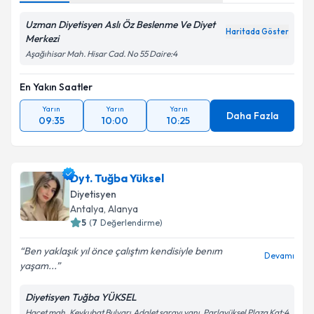
Uzman Diyetisyen Aslı Öz Beslenme Ve Diyet
Haritada Göster
Merkezi
Aşağıhisar Mah. Hisar Cad. No 55 Daire:4
En Yakın Saatler
Yarın
Yarın
Yarın
Daha Fazla
09:35
10:00
10:25
Dyt. Tuğba Yüksel
Diyetisyen
Antalya
, Alanya
5
(
7
Değerlendirme)
Ben yaklaşık yıl önce çalıştım kendisiyle benım
Devamı
yaşam...
Diyetisyen Tuğba YÜKSEL
Hacet mah.,Keykubat Bulvarı,Adalet sarayı yanı, Parlayüksel Plaza Kat:4