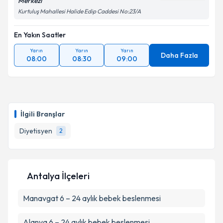
Merkezi
Kurtuluş Mahallesi Halide Edip Caddesi No:23/A
En Yakın Saatler
Yarın
Yarın
Yarın
Daha Fazla
08:00
08:30
09:00
İlgili Branşlar
Diyetisyen
2
Antalya İlçeleri
Manavgat
6 – 24 aylık bebek beslenmesi
Alanya
6 – 24 aylık bebek beslenmesi