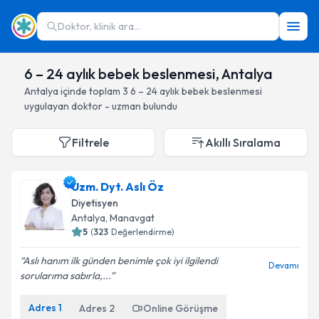
Doktor, klinik ara...
6 – 24 aylık bebek beslenmesi, Antalya
Antalya
içinde toplam
3
6 – 24 aylık bebek beslenmesi
uygulayan doktor - uzman bulundu
Filtrele
Akıllı Sıralama
Uzm. Dyt. Aslı Öz
Diyetisyen
Antalya
, Manavgat
5
(
323
Değerlendirme)
Aslı hanım ilk günden benimle çok iyi ilgilendi
Devamı
sorularıma sabırla,...
Adres
1
Adres
2
Online Görüşme