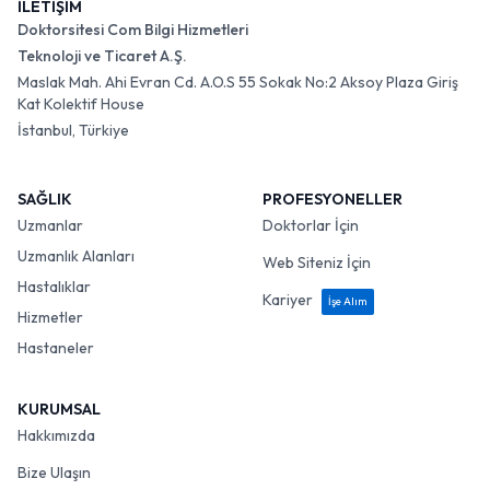
İLETİŞİM
Doktorsitesi Com Bilgi Hizmetleri
Teknoloji ve Ticaret A.Ş.
Maslak Mah. Ahi Evran Cd. A.O.S 55 Sokak No:2 Aksoy Plaza Giriş
Kat Kolektif House
İstanbul, Türkiye
SAĞLIK
PROFESYONELLER
Uzmanlar
Doktorlar İçin
Uzmanlık Alanları
Web Siteniz İçin
Hastalıklar
Kariyer
İşe Alım
Hizmetler
Hastaneler
KURUMSAL
Hakkımızda
Bize Ulaşın