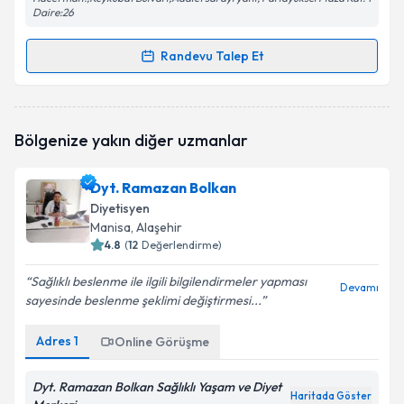
Daire:26
Randevu Talep Et
Randevu Takvimi Talebi
Dyt. Tuğba Yüksel
için randevu takvimi talebi
Bölgenize yakın diğer uzmanlar
oluşturun. Size bu uzmandan randevu almanız için bir
takvim hazırlandığında e-posta ile bilgilendireceğiz.
Dyt. Ramazan Bolkan
E-posta Adresiniz
Diyetisyen
Manisa
, Alaşehir
4.8
(
12
Değerlendirme)
Sağlıklı beslenme ile ilgili bilgilendirmeler yapması
Kişisel verilerimin işlenmesine ilişkin
Aydınlatma
Devamı
sayesinde beslenme şeklimi değiştirmesi...
Metni
'ni okudum ve kişisel verilerimin belirtilen
kapsamda işlenmesini kabul ediyorum.
Adres
1
Online Görüşme
Takvim Talebini Gönder
Dyt. Ramazan Bolkan Sağlıklı Yaşam ve Diyet
Haritada Göster