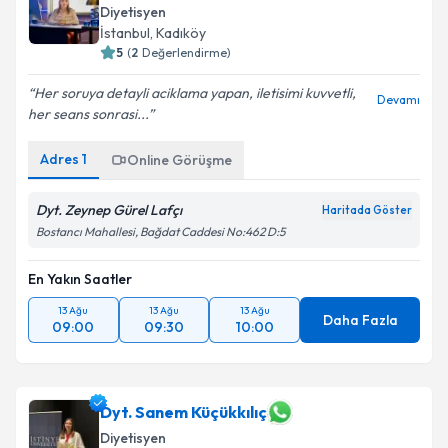
Diyetisyen
İstanbul
, Kadıköy
5
(
2
Değerlendirme)
Her soruya detayli aciklama yapan, iletisimi kuvvetli,
Devamı
her seans sonrasi...
Adres
1
Online Görüşme
Dyt. Zeynep Gürel Lafçı
Haritada Göster
Bostancı Mahallesi, Bağdat Caddesi No:462 D:5
En Yakın Saatler
13 Ağu
13 Ağu
13 Ağu
Daha Fazla
09:00
09:30
10:00
Dyt. Sanem Küçükkılıç
Diyetisyen