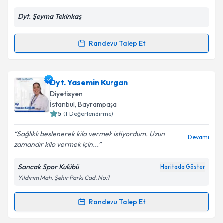
E-posta Adresiniz
Dyt. Şeyma Tekinkaş
Randevu Talep Et
Randevu Takvimi Talebi
Kişisel verilerimin işlenmesine ilişkin
Aydınlatma
Metni
'ni okudum ve kişisel verilerimin belirtilen
kapsamda işlenmesini kabul ediyorum.
Dyt. Şeyma Tekinkaş
için randevu takvimi talebi
Dyt. Yasemin Kurgan
oluşturun. Size bu uzmandan randevu almanız için bir
Diyetisyen
takvim hazırlandığında e-posta ile bilgilendireceğiz.
Takvim Talebini Gönder
İstanbul
, Bayrampaşa
5
(
1
Değerlendirme)
E-posta Adresiniz
Sağlıklı beslenerek kilo vermek istiyordum. Uzun
Devamı
zamandır kilo vermek için...
Sancak Spor Kulübü
Haritada Göster
Kişisel verilerimin işlenmesine ilişkin
Aydınlatma
Yıldırım Mah. Şehir Parkı Cad. No:1
Metni
'ni okudum ve kişisel verilerimin belirtilen
kapsamda işlenmesini kabul ediyorum.
Randevu Talep Et
Randevu Takvimi Talebi
Takvim Talebini Gönder