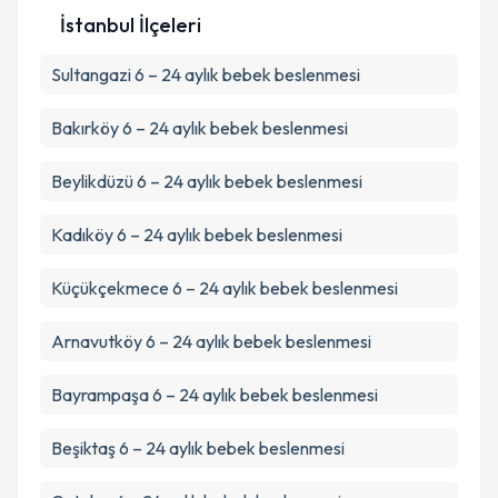
İstanbul İlçeleri
Kişisel verilerimin işlenmesine ilişkin
Aydınlatma
Sultangazi
Metni
6 – 24 aylık bebek beslenmesi
'ni okudum ve kişisel verilerimin belirtilen
kapsamda işlenmesini kabul ediyorum.
Bakırköy
6 – 24 aylık bebek beslenmesi
Takvim Talebini Gönder
Beylikdüzü
6 – 24 aylık bebek beslenmesi
Kadıköy
6 – 24 aylık bebek beslenmesi
Küçükçekmece
6 – 24 aylık bebek beslenmesi
Arnavutköy
6 – 24 aylık bebek beslenmesi
Bayrampaşa
6 – 24 aylık bebek beslenmesi
Beşiktaş
6 – 24 aylık bebek beslenmesi