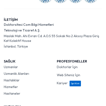
İLETİŞİM
Doktorsitesi Com Bilgi Hizmetleri
Teknoloji ve Ticaret A.Ş.
Maslak Mah. Ahi Evran Cd. A.O.S 55 Sokak No:2 Aksoy Plaza Giriş
Kat Kolektif House
İstanbul, Türkiye
SAĞLIK
PROFESYONELLER
Uzmanlar
Doktorlar İçin
Uzmanlık Alanları
Web Siteniz İçin
Hastalıklar
Kariyer
İşe Alım
Hizmetler
Hastaneler