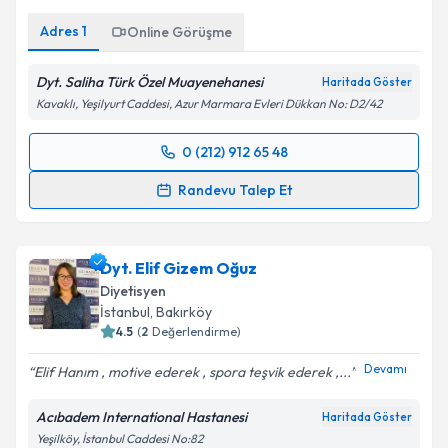
Adres
1
Online Görüşme
Dyt. Saliha Türk Özel Muayenehanesi
Haritada Göster
Kavaklı, Yeşilyurt Caddesi, Azur Marmara Evleri Dükkan No: D2/42
0 (212) 912 65 48
Randevu Takvimi Talebi
Randevu Talep Et
Dyt. Saliha Türk
için randevu takvimi talebi oluşturun.
Size bu uzmandan randevu almanız için bir takvim
Dyt. Elif Gizem Oğuz
hazırlandığında e-posta ile bilgilendireceğiz.
Diyetisyen
E-posta Adresiniz
İstanbul
, Bakırköy
4.5
(
2
Değerlendirme)
Devamı
Elif Hanım , motive ederek , spora teşvik ederek ,...
Kişisel verilerimin işlenmesine ilişkin
Aydınlatma
Acıbadem International Hastanesi
Haritada Göster
Metni
'ni okudum ve kişisel verilerimin belirtilen
Yeşilköy, İstanbul Caddesi No:82
kapsamda işlenmesini kabul ediyorum.