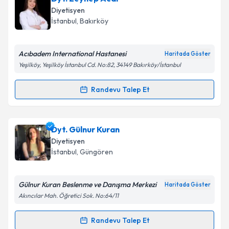
talebi oluşturun. Size bu uzmandan randevu almanız
Diyetisyen
için bir takvim hazırlandığında e-posta ile
İstanbul
, Bakırköy
bilgilendireceğiz.
E-posta Adresiniz
Acıbadem International Hastanesi
Haritada Göster
Yeşilköy, Yeşilköy İstanbul Cd. No:82, 34149 Bakırköy/İstanbul
Randevu Talep Et
Randevu Takvimi Talebi
Kişisel verilerimin işlenmesine ilişkin
Aydınlatma
Metni
'ni okudum ve kişisel verilerimin belirtilen
kapsamda işlenmesini kabul ediyorum.
Dyt. Zeynep Acar
için randevu takvimi talebi
Dyt. Gülnur Kuran
oluşturun. Size bu uzmandan randevu almanız için bir
Diyetisyen
takvim hazırlandığında e-posta ile bilgilendireceğiz.
Takvim Talebini Gönder
İstanbul
, Güngören
E-posta Adresiniz
Gülnur Kuran Beslenme ve Danışma Merkezi
Haritada Göster
Akıncılar Mah. Öğretici Sok. No:64/11
Kişisel verilerimin işlenmesine ilişkin
Aydınlatma
Randevu Talep Et
Randevu Takvimi Talebi