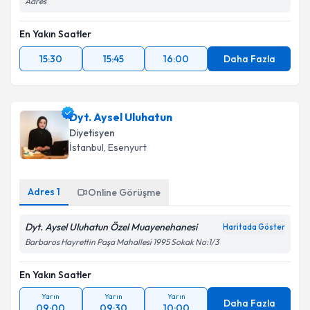
Adres
En Yakın Saatler
15:30
15:45
16:00
Daha Fazla
Dyt. Aysel Uluhatun
Diyetisyen
İstanbul
, Esenyurt
Adres
1
Online Görüşme
Dyt. Aysel Uluhatun Özel Muayenehanesi
Haritada Göster
Barbaros Hayrettin Paşa Mahallesi 1995 Sokak No:1/3
En Yakın Saatler
Yarın
Yarın
Yarın
Daha Fazla
09:00
09:30
10:00