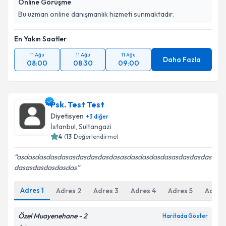
Online Görüşme
Bu uzman online danışmanlık hizmeti sunmaktadır.
En Yakın Saatler
11 Ağu
11 Ağu
11 Ağu
Daha Fazla
08:00
08:30
09:00
Psk. Test Test
Diyetisyen
+
3
diğer
İstanbul
, Sultangazi
4
(
13
Değerlendirme)
asdasdasdasdasasdasdasdasdasasdasdasdasdasasdasdasdas
dasasdasdasdasdas
Adres
1
Adres
2
Adres
3
Adres
4
Adres
5
Adres
Özel Muayenehane - 2
Haritada Göster