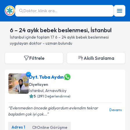
Doktor, klinik ara...
6 – 24 aylık bebek beslenmesi, İstanbul
İstanbul
içinde toplam
17
6 – 24 aylık bebek beslenmesi
uygulayan doktor - uzman bulundu
Filtrele
Akıllı Sıralama
Dyt. Tuba Aydın
Diyetisyen
İstanbul
, Arnavutköy
5
(
291
Değerlendirme)
Evlenmeden öncede gidiyordum evlendim tekrar
Devamı
başladım çok iyi çok...
Adres
1
Online Görüşme