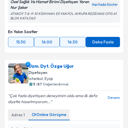
Özel Sağlık Ve Hizmet Birimi Diyetisyen Yaren
Haritada Göster
Takvim Talebini Gönder
Nur Şeker
ATAKOY 7-8-9-10 KİSM MAH. E5 YANYOL AVRUPA REZİDANS OFİS A1
BLOK KAT6 D63
En Yakın Saatler
15:30
16:00
16:30
Daha Fazla
Uzm. Dyt. Özge Uğur
Diyetisyen
İstanbul
, Eyüp
5
(
87
Değerlendirme)
Çok fazla diyetisyen deneyimim oldu ama ilk defa
Devamı
diyette hissetmiyorum...
Online Görüşme
Adres
1