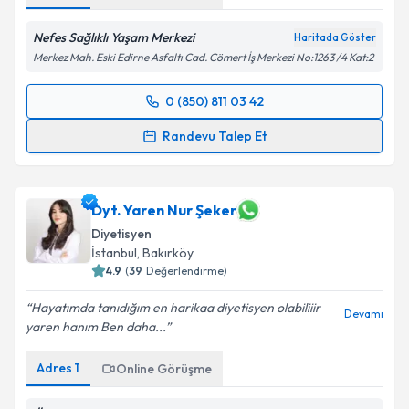
Nefes Sağlıklı Yaşam Merkezi
Haritada Göster
Merkez Mah. Eski Edirne Asfaltı Cad. Cömert İş Merkezi No:1263 /4 Kat:2
0 (850) 811 03 42
Randevu Takvimi Talebi
Randevu Talep Et
Dyt. Tuba Aydın
için randevu takvimi talebi oluşturun.
Size bu uzmandan randevu almanız için bir takvim
hazırlandığında e-posta ile bilgilendireceğiz.
Dyt. Yaren Nur Şeker
Diyetisyen
E-posta Adresiniz
İstanbul
, Bakırköy
4.9
(
39
Değerlendirme)
Hayatımda tanıdığım en harikaa diyetisyen olabiliiir
Devamı
yaren hanım Ben daha...
Kişisel verilerimin işlenmesine ilişkin
Aydınlatma
Metni
'ni okudum ve kişisel verilerimin belirtilen
Adres
1
Online Görüşme
kapsamda işlenmesini kabul ediyorum.