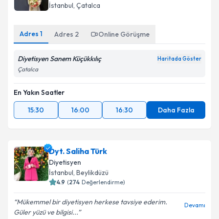
İstanbul
, Çatalca
Adres
1
Adres
2
Online Görüşme
Diyetisyen Sanem Küçükkılıç
Haritada Göster
Çatalca
En Yakın Saatler
15:30
16:00
16:30
Daha Fazla
Dyt. Saliha Türk
Diyetisyen
İstanbul
, Beylikdüzü
4.9
(
274
Değerlendirme)
Mükemmel bir diyetisyen herkese tavsiye ederim.
Devamı
Güler yüzü ve bilgisi...