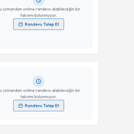
resiniz
u uzmandan online randevu alabileceğin bir
takvimi bulunmuyor.
Randevu Talep Et
 verilerimin işlenmesine ilişkin
Aydınlatma Metni
'ni
 ve kişisel verilerimin belirtilen kapsamda
akvimi Talebi
esini kabul ediyorum.
İncekara
için randevu takvimi talebi oluşturun. Size bu
Takvim Talebini Gönder
ndevu almanız için bir takvim hazırlandığında e-
lgilendireceğiz.
resiniz
u uzmandan online randevu alabileceğin bir
takvimi bulunmuyor.
Randevu Talep Et
 verilerimin işlenmesine ilişkin
Aydınlatma Metni
'ni
 ve kişisel verilerimin belirtilen kapsamda
esini kabul ediyorum.