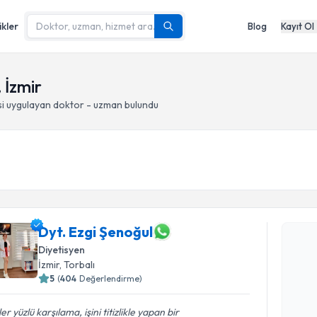
ikler
Blog
Kayıt Ol
 İzmir
i
uygulayan doktor - uzman bulundu
Randevu T
Dyt. Ezgi Şenoğul
Dyt. Ezgi 
Diyetisyen
uzmandan ra
İzmir
, Torbalı
posta ile bi
5
(
404
Değerlendirme)
E-posta Ad
er yüzlü karşılama, işini titizlikle yapan bir