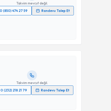
Takvim mevcut değil.
0 (850) 474 27 59
Randevu Talep Et
 verilerimin işlenmesine ilişkin
Aydınlatma Metni
'ni
 ve kişisel verilerimin belirtilen kapsamda
esini kabul ediyorum.
akvimi Talebi
Takvim Talebini Gönder
 Cevizci
için randevu takvimi talebi oluşturun. Size bu
ndevu almanız için bir takvim hazırlandığında e-
lgilendireceğiz.
resiniz
Takvim mevcut değil.
0 (232) 218 21 79
Randevu Talep Et
 verilerimin işlenmesine ilişkin
Aydınlatma Metni
'ni
 ve kişisel verilerimin belirtilen kapsamda
esini kabul ediyorum.
akvimi Talebi