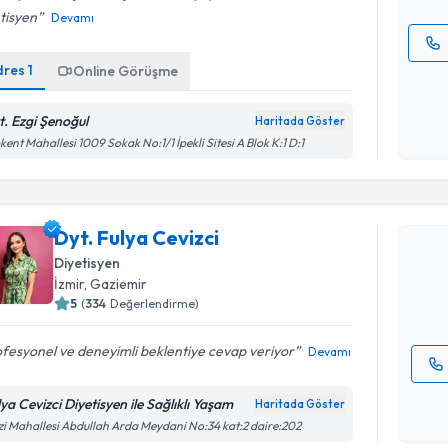
tisyen
Devamı
dres
1
Online Görüşme
Kişisel
okudum
işlenm
t. Ezgi Şenoğul
Haritada Göster
kent Mahallesi 1009 Sokak No:1/1 İpekli Sitesi A Blok K:1 D:1
Randevu T
Dyt. Fulya
Dyt. Fulya Cevizci
uzmandan ra
posta ile bi
Diyetisyen
İzmir
, Gaziemir
E-posta Ad
5
(
334
Değerlendirme)
fesyonel ve deneyimli beklentiye cevap veriyor
Devamı
Kişisel
ya Cevizci Diyetisyen ile Sağlıklı Yaşam
Haritada Göster
okudum
i Mahallesi Abdullah Arda Meydani No:34 kat:2 daire:202
işlenm
Randevu T