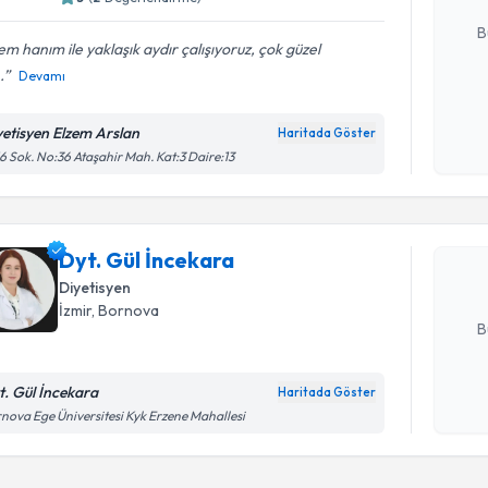
E-posta Ad
B
em hanım ile yaklaşık aydır çalışıyoruz, çok güzel
.
Devamı
Kişisel
okudum
yetisyen Elzem Arslan
Haritada Göster
Randevu T
işlenm
6 Sok. No:36 Ataşahir Mah. Kat:3 Daire:13
Dyt. Gül 
uzmandan ra
Dyt. Gül İncekara
posta ile bi
Diyetisyen
E-posta Ad
İzmir
, Bornova
B
t. Gül İncekara
Haritada Göster
Kişisel
nova Ege Üniversitesi Kyk Erzene Mahallesi
okudum
işlenm