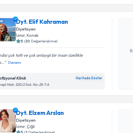
Dyt. Elif
Dyt. Elif Kahraman
bu uzmandan
Diyetisyen
posta ile bi
İzmir
, Konak
5
(
20
Değerlendirme)
E-posta Ad
B
disi çok tatlı ve çok anlayışlı bir insan özellikle
...
Devamı
Kişisel
okudum
fizyonel Klinik
Haritada Göster
işlenm
eşli Mah. 520/2 Sok. No: 28 /1 A
Randevu T
Dyt. Elze
Dyt. Elzem Arslan
uzmandan ra
Diyetisyen
posta ile bi
İzmir
, Çiğli
5
(
2
Değerlendirme)