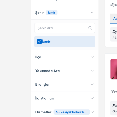
diye
Şehir
İzmir
Online danışmanlık sunan
A
uzmanları göster
Sadece
İzmir
bölgesinde
Dy
uzman ara
Alp
İzmir
İlçe
Yakınımda Ara
Branşlar
Konumuma yakın uzmanları
Bornova
göster
Pro
Çiğli
İlgi Alanları
Ful
Gaziemir
Gaz
Hizmetler
6 – 24 aylık bebek beslenmesi
Diyetisyen