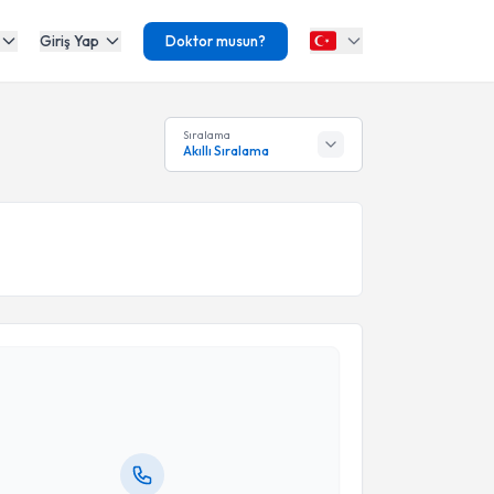
Giriş Yap
Doktor musun?
Sıralama
Akıllı Sıralama
akvimi Talebi
Şenoğul
için randevu takvimi talebi oluşturun. Size bu
ndevu almanız için bir takvim hazırlandığında e-
lgilendireceğiz.
resiniz