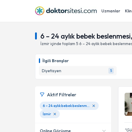
Uzmanlar
Klin
6 – 24 aylık bebek beslenmesi,
İzmir
içinde toplam
5
6 – 24 aylık bebek beslenmes
İlgili Branşlar
Diyetisyen
5
Aktif Filtreler
6 – 24 aylık bebek beslenmesi
İzmir
Gül
Online Görüşme