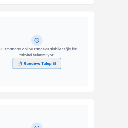
Takvim Talebini Gönder
 Kahraman
için randevu takvimi talebi oluşturun. Size
 randevu almanız için bir takvim hazırlandığında e-
lgilendireceğiz.
resiniz
u uzmandan online randevu alabileceğin bir
takvimi bulunmuyor.
Randevu Talep Et
 verilerimin işlenmesine ilişkin
Aydınlatma Metni
'ni
 ve kişisel verilerimin belirtilen kapsamda
esini kabul ediyorum.
akvimi Talebi
Takvim Talebini Gönder
m Arslan
için randevu takvimi talebi oluşturun. Size bu
ndevu almanız için bir takvim hazırlandığında e-
lgilendireceğiz.