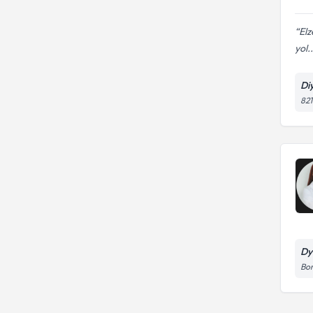
Ağırlık kontrolü
Elz
yol..
Di
821
Dy
Bor