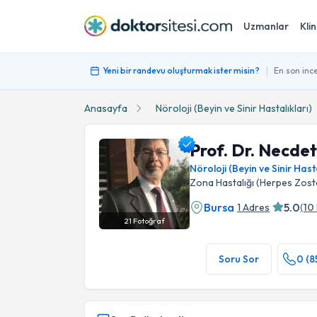
Uzmanlar
Klin
|
Yeni bir randevu oluşturmak ister misin?
En son ince
Anasayfa
Nöroloji (Beyin ve Sinir Hastalıkları)
Prof. Dr. Necdet
Nöroloji (Beyin ve Sinir Hasta
Zona Hastalığı (Herpes Zoster
Bursa
5.0
1 Adres
(
10
21
Fotoğraf
Prof. Dr. Necdet Karlı Profil Fotoğrafı
Soru Sor
0 (8