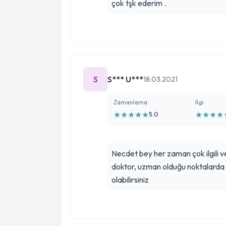
çok tşk ederim .
S
S*** U***
18.03.2021
Zamanlama
İlgi
★
★
★
★
★
★
★
★
★
5.0
Necdet bey her zaman çok ilgili v
doktor, uzman olduğu noktalarda 
olabilirsiniz