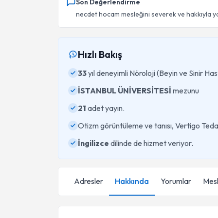
Son Değerlendirme
necdet hocam mesleğini severek ve hakkıyla yapı
Hızlı Bakış
33
yıl deneyimli Nöroloji (Beyin ve Sinir Has
İSTANBUL ÜNİVERSİTESİ
mezunu
21
adet yayın.
Otizm görüntüleme ve tanısı, Vertigo Tedav
İngilizce
dilinde de hizmet veriyor.
Adresler
Hakkında
Yorumlar
Mesl