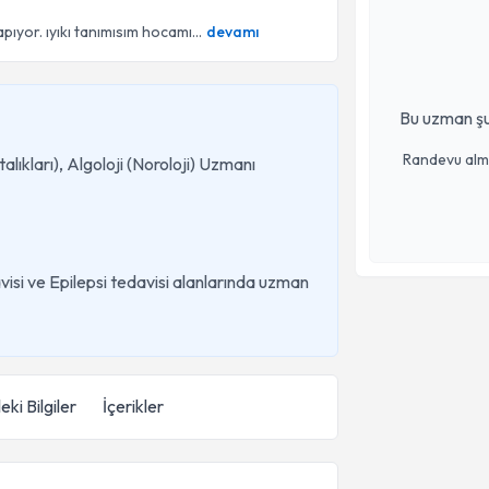
yor. ıyıkı tanımısım hocamı...
devamı
Bu uzman şu
Randevu almak
talıkları), Algoloji (Noroloji) Uzmanı
isi ve Epilepsi tedavisi alanlarında uzman
eki Bilgiler
İçerikler