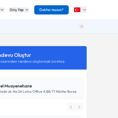
Giriş Yap
Doktor musun?
ndevu Oluştur
 üzerinden randevu oluşturmak ücretsiz.
zel Muayenehane
Sedir sk. No:26 Lotus Office A Blk 77 Nilüfer Bursa