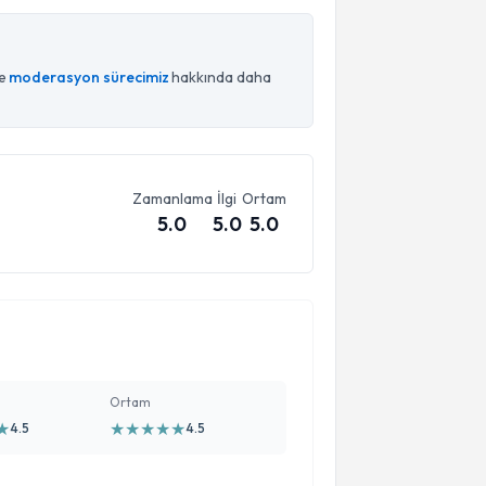
ce
moderasyon sürecimiz
hakkında daha
Zamanlama
İlgi
Ortam
5.0
5.0
5.0
Ortam
★
★
★
★
★
★
4.5
4.5