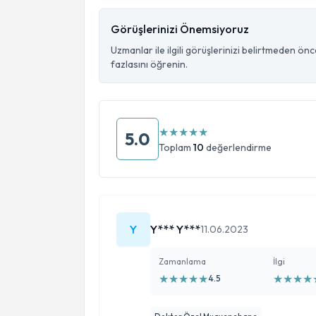
Görüşlerinizi Önemsiyoruz
Uzmanlar ile ilgili görüşlerinizi belirtmeden ön
fazlasını öğrenin.
★
★
★
★
★
5.0
Toplam
10
değerlendirme
Y
Y*** Y***
11.06.2023
Zamanlama
İlgi
★
★
★
★
★
★
★
★
★
4.5