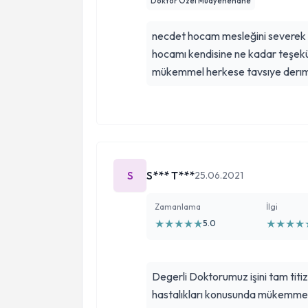
Doktor Özel Muayenehane
necdet hocam mesleğini severek ve
hocamı kendisine ne kadar teşekü
mükemmel herkese tavsıye derı
S
S*** T***
25.06.2021
Zamanlama
İlgi
★
★
★
★
★
★
★
★
★
5.0
Degerli Doktorumuz işini tam titizl
hastalıkları konusunda mükemmel d