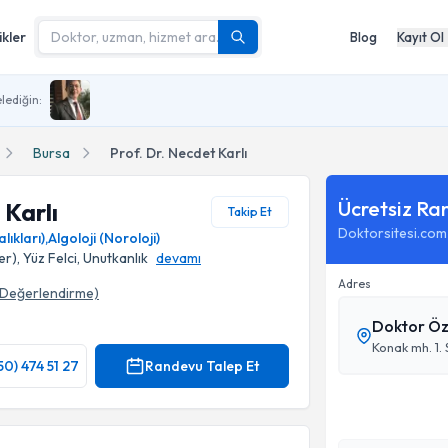
ikler
Blog
Kayıt Ol
lediğin:
Bursa
Prof. Dr. Necdet Karlı
Ücretsiz Ra
 Karlı
Takip Et
Doktorsitesi.com
lıkları)
,
Algoloji (Noroloji)
), Yüz Felci, Unutkanlık
devamı
Adres
Değerlendirme)
Doktor Ö
Konak mh. 1. 
50) 474 51 27
Randevu Talep Et