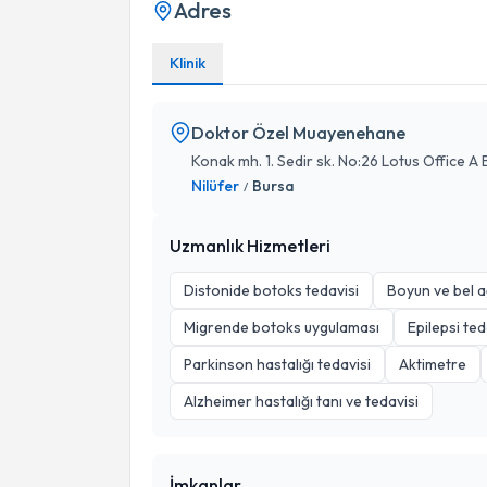
Adres
Klinik
Doktor Özel Muayenehane
Konak mh. 1. Sedir sk. No:26 Lotus Office A 
Nilüfer
Bursa
/
Uzmanlık Hizmetleri
Distonide botoks tedavisi
Boyun ve bel ağ
Migrende botoks uygulaması
Epilepsi ted
Parkinson hastalığı tedavisi
Aktimetre
Alzheimer hastalığı tanı ve tedavisi
İmkanlar