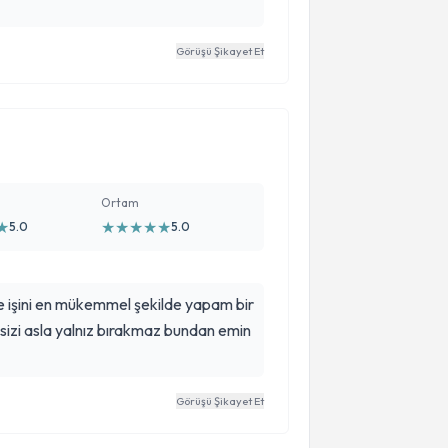
Görüşü Şikayet Et
Ortam
★
★
★
★
★
★
5.0
5.0
e işini en mükemmel şekilde yapam bir
sizi asla yalnız bırakmaz bundan emin
Görüşü Şikayet Et