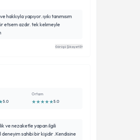
 hakkıyla yapıyor. ıyıkı tanımısım
r etsem azdır. tek kelımeyle
m
Görüşü Şikayet Et
Ortam
★
★
★
★
★
★
5.0
5.0
ik ve nezaketle yapan ilgili
eneyim sahibi bir kişidir .Kendisine