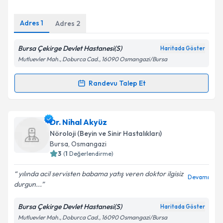
E-posta Adresiniz
Adres
1
Adres
2
Bursa Çekirge Devlet Hastanesi(S)
Haritada Göster
Kişisel verilerimin işlenmesine ilişkin
Aydınlatma
Mutluevler Mah., Doburca Cad., 16090 Osmangazi/Bursa
Metni
'ni okudum ve kişisel verilerimin belirtilen
kapsamda işlenmesini kabul ediyorum.
Randevu Talep Et
Randevu Takvimi Talebi
Takvim Talebini Gönder
Uzm. Dr. Tansel Hacımustafaoğlu
için randevu
Dr. Nihal Akyüz
takvimi talebi oluşturun. Size bu uzmandan randevu
Nöroloji (Beyin ve Sinir Hastalıkları)
almanız için bir takvim hazırlandığında e-posta ile
Bursa
,
Osmangazi
bilgilendireceğiz.
3
(
1
Değerlendirme)
E-posta Adresiniz
yılında acil servisten babama yatış veren doktor ilgisiz
Devamı
durgun...
Bursa Çekirge Devlet Hastanesi(S)
Haritada Göster
Mutluevler Mah., Doburca Cad., 16090 Osmangazi/Bursa
Kişisel verilerimin işlenmesine ilişkin
Aydınlatma