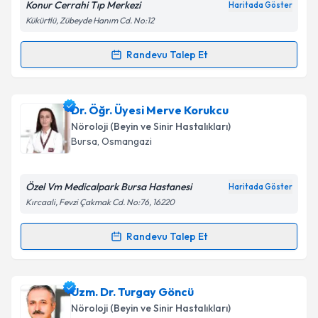
Konur Cerrahi Tıp Merkezi
Haritada Göster
Kükürtlü, Zübeyde Hanım Cd. No:12
Randevu Talep Et
Randevu Takvimi Talebi
Kişisel verilerimin işlenmesine ilişkin
Aydınlatma
Metni
'ni okudum ve kişisel verilerimin belirtilen
kapsamda işlenmesini kabul ediyorum.
Uzm. Dr. Özden Mengü
için randevu takvimi talebi
Dr. Öğr. Üyesi Merve Korukcu
oluşturun. Size bu uzmandan randevu almanız için bir
Nöroloji (Beyin ve Sinir Hastalıkları)
takvim hazırlandığında e-posta ile bilgilendireceğiz.
Takvim Talebini Gönder
Bursa
,
Osmangazi
E-posta Adresiniz
Özel Vm Medicalpark Bursa Hastanesi
Haritada Göster
Kırcaali, Fevzi Çakmak Cd. No:76, 16220
Kişisel verilerimin işlenmesine ilişkin
Aydınlatma
Randevu Talep Et
Randevu Takvimi Talebi
Metni
'ni okudum ve kişisel verilerimin belirtilen
kapsamda işlenmesini kabul ediyorum.
Dr. Öğr. Üyesi Merve Korukcu
için randevu takvimi
Uzm. Dr. Turgay Göncü
talebi oluşturun. Size bu uzmandan randevu almanız
Takvim Talebini Gönder
Nöroloji (Beyin ve Sinir Hastalıkları)