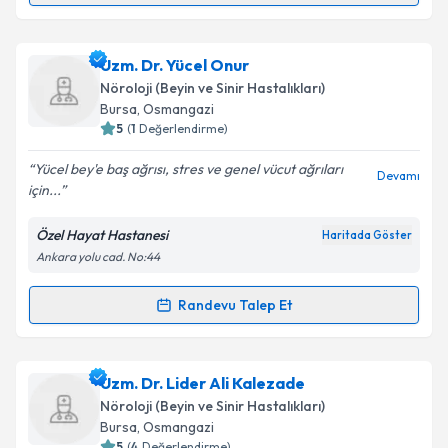
kapsamda işlenmesini kabul ediyorum.
Uzm. Dr. Nermin Çalışır
için randevu takvimi talebi
Uzm. Dr. Yücel Onur
Takvim Talebini Gönder
oluşturun. Size bu uzmandan randevu almanız için bir
Nöroloji (Beyin ve Sinir Hastalıkları)
takvim hazırlandığında e-posta ile bilgilendireceğiz.
Bursa
,
Osmangazi
5
(
1
Değerlendirme)
E-posta Adresiniz
Yücel bey'e baş ağrısı, stres ve genel vücut ağrıları
Devamı
için...
Özel Hayat Hastanesi
Haritada Göster
Kişisel verilerimin işlenmesine ilişkin
Aydınlatma
Ankara yolu cad. No:44
Metni
'ni okudum ve kişisel verilerimin belirtilen
kapsamda işlenmesini kabul ediyorum.
Randevu Talep Et
Randevu Takvimi Talebi
Takvim Talebini Gönder
Uzm. Dr. Yücel Onur
için randevu takvimi talebi
Uzm. Dr. Lider Ali Kalezade
oluşturun. Size bu uzmandan randevu almanız için bir
Nöroloji (Beyin ve Sinir Hastalıkları)
takvim hazırlandığında e-posta ile bilgilendireceğiz.
Bursa
,
Osmangazi
5
(
4
Değerlendirme)