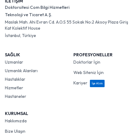
İLETİŞİM
Doktorsitesi Com Bilgi Hizmetleri
Teknoloji ve Ticaret A.Ş.
Maslak Mah. Ahi Evran Cd. A.O.S 55 Sokak No:2 Aksoy Plaza Giriş
Kat Kolektif House
İstanbul, Türkiye
SAĞLIK
PROFESYONELLER
Uzmanlar
Doktorlar İçin
Uzmanlık Alanları
Web Siteniz İçin
Hastalıklar
Kariyer
İşe Alım
Hizmetler
Hastaneler
KURUMSAL
Hakkımızda
Bize Ulaşın