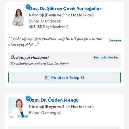
oluşturun. Size bu uzmandan randevu almanız için bir
Doç. Dr. Şükran Çevik Yurtoğulları
takvim hazırlandığında e-posta ile bilgilendireceğiz.
Nöroloji (Beyin ve Sinir Hastalıkları)
E-posta Adresiniz
Bursa
,
Osmangazi
5
(
55
Değerlendirme)
“ yıldır uğraştığım yüzümün sağ tarafı göz çevremde
Devamı
olan uyuşukluk...
Kişisel verilerimin işlenmesine ilişkin
Aydınlatma
Metni
'ni okudum ve kişisel verilerimin belirtilen
Özel Hayat Hastanesi
Haritada Göster
kapsamda işlenmesini kabul ediyorum.
Elmasbahçeler, Ankara Yolu Cd. No:44
Takvim Talebini Gönder
Randevu Talep Et
Randevu Takvimi Talebi
Doç. Dr. Şükran Çevik Yurtoğulları
için randevu
Uzm. Dr. Özden Mengü
takvimi talebi oluşturun. Size bu uzmandan randevu
Nöroloji (Beyin ve Sinir Hastalıkları)
almanız için bir takvim hazırlandığında e-posta ile
Bursa
,
Osmangazi
bilgilendireceğiz.
E-posta Adresiniz