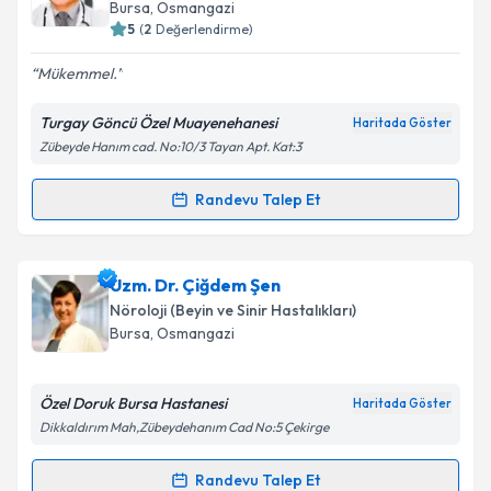
için bir takvim hazırlandığında e-posta ile
Bursa
,
Osmangazi
bilgilendireceğiz.
5
(
2
Değerlendirme)
E-posta Adresiniz
Mükemmel.
Turgay Göncü Özel Muayenehanesi
Haritada Göster
Zübeyde Hanım cad. No:10/3 Tayan Apt. Kat:3
Kişisel verilerimin işlenmesine ilişkin
Aydınlatma
Metni
'ni okudum ve kişisel verilerimin belirtilen
Randevu Talep Et
Randevu Takvimi Talebi
kapsamda işlenmesini kabul ediyorum.
Uzm. Dr. Turgay Göncü
için randevu takvimi talebi
Uzm. Dr. Çiğdem Şen
Takvim Talebini Gönder
oluşturun. Size bu uzmandan randevu almanız için bir
Nöroloji (Beyin ve Sinir Hastalıkları)
takvim hazırlandığında e-posta ile bilgilendireceğiz.
Bursa
,
Osmangazi
E-posta Adresiniz
Özel Doruk Bursa Hastanesi
Haritada Göster
Dikkaldırım Mah,Zübeydehanım Cad No:5 Çekirge
Kişisel verilerimin işlenmesine ilişkin
Aydınlatma
Randevu Talep Et