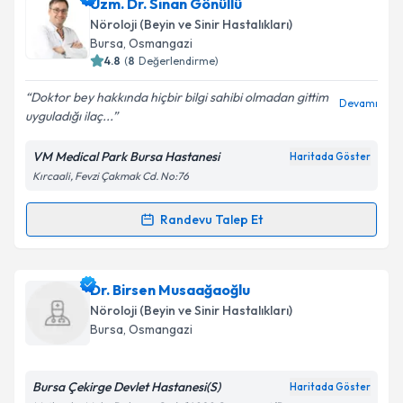
Doç. Dr. Özlem Taşkapılıoğlu
için randevu takvimi
Uzm. Dr. Sinan Gönüllü
talebi oluşturun. Size bu uzmandan randevu almanız
Takvim Talebini Gönder
Nöroloji (Beyin ve Sinir Hastalıkları)
için bir takvim hazırlandığında e-posta ile
Bursa
,
Osmangazi
bilgilendireceğiz.
4.8
(
8
Değerlendirme)
E-posta Adresiniz
Doktor bey hakkında hiçbir bilgi sahibi olmadan gittim
Devamı
uyguladığı ilaç...
VM Medical Park Bursa Hastanesi
Haritada Göster
Kırcaali, Fevzi Çakmak Cd. No:76
Kişisel verilerimin işlenmesine ilişkin
Aydınlatma
Metni
'ni okudum ve kişisel verilerimin belirtilen
kapsamda işlenmesini kabul ediyorum.
Randevu Talep Et
Randevu Takvimi Talebi
Takvim Talebini Gönder
Uzm. Dr. Sinan Gönüllü
için randevu takvimi talebi
Dr. Birsen Musaağaoğlu
oluşturun. Size bu uzmandan randevu almanız için bir
Nöroloji (Beyin ve Sinir Hastalıkları)
takvim hazırlandığında e-posta ile bilgilendireceğiz.
Bursa
,
Osmangazi
E-posta Adresiniz
Bursa Çekirge Devlet Hastanesi(S)
Haritada Göster