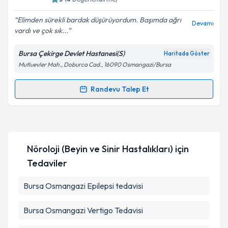
E-posta Adresiniz
Elimden sürekli bardak düşürüyordum. Başımda ağrı
Devamı
vardı ve çok sık...
Bursa Çekirge Devlet Hastanesi(S)
Haritada Göster
Kişisel verilerimin işlenmesine ilişkin
Aydınlatma
Mutluevler Mah., Doburca Cad., 16090 Osmangazi/Bursa
Metni
'ni okudum ve kişisel verilerimin belirtilen
kapsamda işlenmesini kabul ediyorum.
Randevu Talep Et
Randevu Takvimi Talebi
Takvim Talebini Gönder
Uzm. Dr. Lider Ali Kalezade
için randevu takvimi
talebi oluşturun. Size bu uzmandan randevu almanız
Nöroloji (Beyin ve Sinir Hastalıkları)
için
için bir takvim hazırlandığında e-posta ile
bilgilendireceğiz.
Tedaviler
E-posta Adresiniz
Bursa Osmangazi Epilepsi tedavisi
Bursa Osmangazi Vertigo Tedavisi