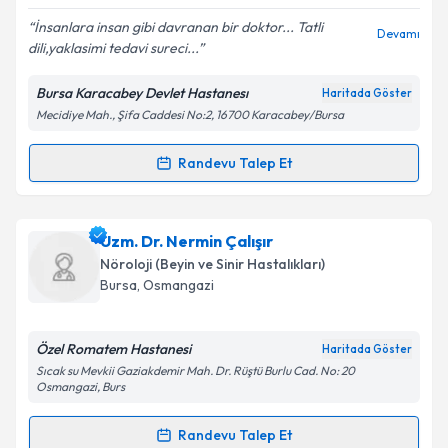
E-posta Adresiniz
İnsanlara insan gibi davranan bir doktor... Tatli
Devamı
dili,yaklasimi tedavi sureci...
Bursa Karacabey Devlet Hastanesı
Haritada Göster
Mecidiye Mah., Şifa Caddesi No:2, 16700 Karacabey/Bursa
Kişisel verilerimin işlenmesine ilişkin
Aydınlatma
Metni
'ni okudum ve kişisel verilerimin belirtilen
kapsamda işlenmesini kabul ediyorum.
Randevu Talep Et
Randevu Takvimi Talebi
Takvim Talebini Gönder
Uzm. Dr. Özlem Göçmez
için randevu takvimi talebi
Uzm. Dr. Nermin Çalışır
oluşturun. Size bu uzmandan randevu almanız için bir
Nöroloji (Beyin ve Sinir Hastalıkları)
takvim hazırlandığında e-posta ile bilgilendireceğiz.
Bursa
,
Osmangazi
E-posta Adresiniz
Özel Romatem Hastanesi
Haritada Göster
Sıcak su Mevkii Gaziakdemir Mah. Dr. Rüştü Burlu Cad. No: 20
Osmangazi, Burs
Kişisel verilerimin işlenmesine ilişkin
Aydınlatma
Randevu Talep Et
Metni
'ni okudum ve kişisel verilerimin belirtilen
Randevu Takvimi Talebi