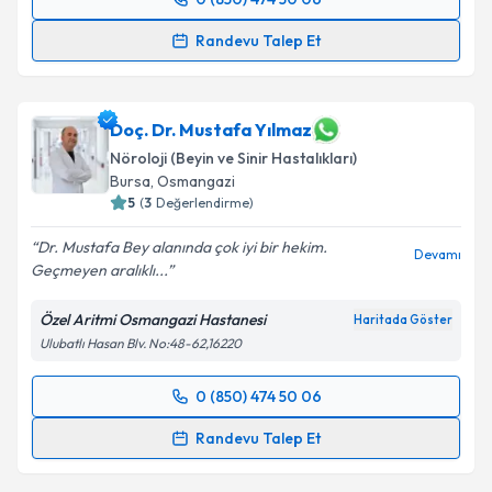
Randevu Takvimi Talebi
Randevu Talep Et
Uzm. Dr. Ali Özkan
için randevu takvimi talebi
oluşturun. Size bu uzmandan randevu almanız için bir
takvim hazırlandığında e-posta ile bilgilendireceğiz.
Doç. Dr. Mustafa Yılmaz
Nöroloji (Beyin ve Sinir Hastalıkları)
E-posta Adresiniz
Bursa
,
Osmangazi
5
(
3
Değerlendirme)
Dr. Mustafa Bey alanında çok iyi bir hekim.
Devamı
Geçmeyen aralıklı...
Kişisel verilerimin işlenmesine ilişkin
Aydınlatma
Metni
'ni okudum ve kişisel verilerimin belirtilen
Özel Aritmi Osmangazi Hastanesi
Haritada Göster
kapsamda işlenmesini kabul ediyorum.
Ulubatlı Hasan Blv. No:48-62,16220
Takvim Talebini Gönder
0 (850) 474 50 06
Randevu Takvimi Talebi
Randevu Talep Et
Doç. Dr. Mustafa Yılmaz
için randevu takvimi talebi