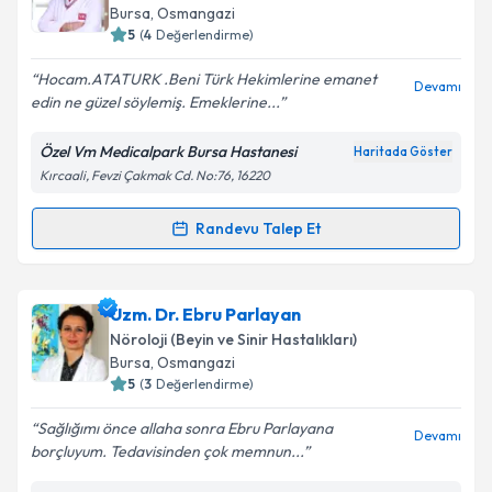
için bir takvim hazırlandığında e-posta ile
Bursa
,
Osmangazi
bilgilendireceğiz.
5
(
4
Değerlendirme)
E-posta Adresiniz
Hocam.ATATURK .Beni Türk Hekimlerine emanet
Devamı
edin ne güzel söylemiş. Emeklerine...
Özel Vm Medicalpark Bursa Hastanesi
Haritada Göster
Kırcaali, Fevzi Çakmak Cd. No:76, 16220
Kişisel verilerimin işlenmesine ilişkin
Aydınlatma
Metni
'ni okudum ve kişisel verilerimin belirtilen
kapsamda işlenmesini kabul ediyorum.
Randevu Talep Et
Randevu Takvimi Talebi
Takvim Talebini Gönder
Uzm. Dr. Mehmet Ali Bereketoğlu
için randevu
Uzm. Dr. Ebru Parlayan
takvimi talebi oluşturun. Size bu uzmandan randevu
Nöroloji (Beyin ve Sinir Hastalıkları)
almanız için bir takvim hazırlandığında e-posta ile
Bursa
,
Osmangazi
bilgilendireceğiz.
5
(
3
Değerlendirme)
E-posta Adresiniz
Sağlığımı önce allaha sonra Ebru Parlayana
Devamı
borçluyum. Tedavisinden çok memnun...