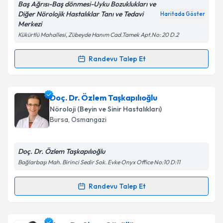
Baş Ağrısı-Baş dönmesi-Uyku Bozuklukları ve
Diğer Nörolojik Hastalıklar Tanı ve Tedavi
Haritada Göster
Kişisel verilerimin işlenmesine ilişkin
Aydınlatma
Merkezi
Metni
'ni okudum ve kişisel verilerimin belirtilen
Kükürtlü Mahallesi, Zübeyde Hanım Cad.Tamek Apt.No: 20 D.2
kapsamda işlenmesini kabul ediyorum.
Randevu Talep Et
Randevu Takvimi Talebi
Takvim Talebini Gönder
Uzm. Dr. Ebru Parlayan
için randevu takvimi talebi
Doç. Dr. Özlem Taşkapılıoğlu
oluşturun. Size bu uzmandan randevu almanız için bir
Nöroloji (Beyin ve Sinir Hastalıkları)
takvim hazırlandığında e-posta ile bilgilendireceğiz.
Bursa
,
Osmangazi
E-posta Adresiniz
Doç. Dr. Özlem Taşkapılıoğlu
Bağlarbaşı Mah. Birinci Sedir Sok. Evke Onyx Office No:10 D:11
Kişisel verilerimin işlenmesine ilişkin
Aydınlatma
Randevu Talep Et
Randevu Takvimi Talebi
Metni
'ni okudum ve kişisel verilerimin belirtilen
kapsamda işlenmesini kabul ediyorum.