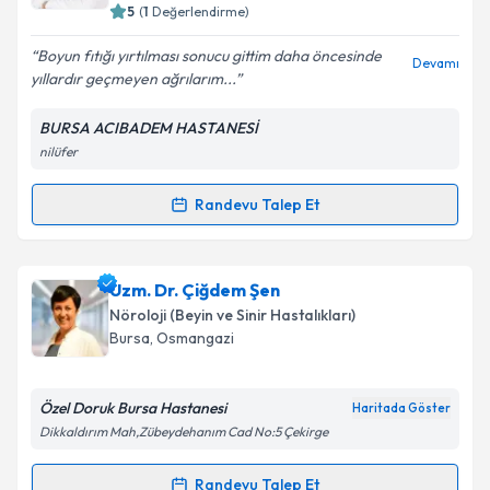
5
(
1
Değerlendirme)
E-posta Adresiniz
Boyun fıtığı yırtılması sonucu gittim daha öncesinde
Devamı
yıllardır geçmeyen ağrılarım...
BURSA ACIBADEM HASTANESİ
Kişisel verilerimin işlenmesine ilişkin
Aydınlatma
nilüfer
Metni
'ni okudum ve kişisel verilerimin belirtilen
kapsamda işlenmesini kabul ediyorum.
Randevu Talep Et
Randevu Takvimi Talebi
Takvim Talebini Gönder
Prof. Dr. Hakan Seçkin
için randevu takvimi talebi
Uzm. Dr. Çiğdem Şen
oluşturun. Size bu uzmandan randevu almanız için bir
Nöroloji (Beyin ve Sinir Hastalıkları)
takvim hazırlandığında e-posta ile bilgilendireceğiz.
Bursa
, Osmangazi
E-posta Adresiniz
Özel Doruk Bursa Hastanesi
Haritada Göster
Dikkaldırım Mah,Zübeydehanım Cad No:5 Çekirge
Kişisel verilerimin işlenmesine ilişkin
Aydınlatma
Randevu Talep Et