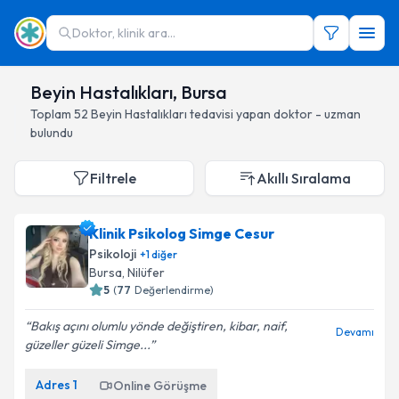
Doktor, klinik ara...
Beyin Hastalıkları, Bursa
Toplam
52
Beyin Hastalıkları
tedavisi yapan doktor - uzman
bulundu
Filtrele
Akıllı Sıralama
Klinik Psikolog Simge Cesur
Psikoloji
+
1
diğer
Bursa
, Nilüfer
5
(
77
Değerlendirme)
Bakış açını olumlu yönde değiştiren, kibar, naif,
Devamı
güzeller güzeli Simge...
Adres
1
Online Görüşme