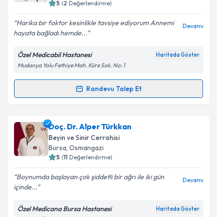
5
(
2
Değerlendirme)
E-posta Adresiniz
Harika bir foktor kesinlikle tavsiye ediyorum Annemi
Devamı
hayata bağladı hemde...
Özel Medicabil Hastanesi
Haritada Göster
Kişisel verilerimin işlenmesine ilişkin
Aydınlatma
Mudanya Yolu Fethiye Mah. Küre Sok. No: 1
Metni
'ni okudum ve kişisel verilerimin belirtilen
kapsamda işlenmesini kabul ediyorum.
Randevu Talep Et
Randevu Takvimi Talebi
Takvim Talebini Gönder
Uzm. Dr. Leman Sucaz
için randevu takvimi talebi
Doç. Dr. Alper Türkkan
oluşturun. Size bu uzmandan randevu almanız için bir
Beyin ve Sinir Cerrahisi
takvim hazırlandığında e-posta ile bilgilendireceğiz.
Bursa
, Osmangazi
5
(
11
Değerlendirme)
E-posta Adresiniz
Boynumda başlayan çok şiddetli bir ağrı ile iki gün
Devamı
içinde...
Özel Medicana Bursa Hastanesi
Haritada Göster
Kişisel verilerimin işlenmesine ilişkin
Aydınlatma