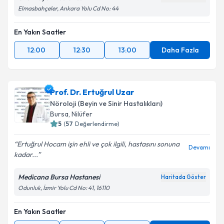
Elmasbahçeler, Ankara Yolu Cd No: 44
En Yakın Saatler
12:00
12:30
13:00
Daha Fazla
Prof. Dr. Ertuğrul Uzar
Nöroloji (Beyin ve Sinir Hastalıkları)
Bursa
, Nilüfer
5
(
57
Değerlendirme)
Ertuğrul Hocam işin ehli ve çok ilgili, hastasını sonuna
Devamı
kadar...
Medicana Bursa Hastanesi
Haritada Göster
Odunluk, İzmir Yolu Cd No: 41, 16110
En Yakın Saatler