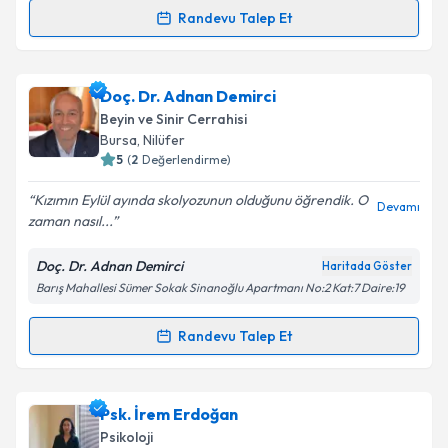
Randevu Talep Et
Randevu Takvimi Talebi
Kişisel verilerimin işlenmesine ilişkin
Aydınlatma
Metni
'ni okudum ve kişisel verilerimin belirtilen
kapsamda işlenmesini kabul ediyorum.
Op. Dr. Sayit Uysal
için randevu takvimi talebi
Doç. Dr. Adnan Demirci
oluşturun. Size bu uzmandan randevu almanız için bir
Beyin ve Sinir Cerrahisi
takvim hazırlandığında e-posta ile bilgilendireceğiz.
Takvim Talebini Gönder
Bursa
, Nilüfer
5
(
2
Değerlendirme)
E-posta Adresiniz
Kızımın Eylül ayında skolyozunun olduğunu öğrendik. O
Devamı
zaman nasıl...
Doç. Dr. Adnan Demirci
Haritada Göster
Kişisel verilerimin işlenmesine ilişkin
Aydınlatma
Barış Mahallesi Sümer Sokak Sinanoğlu Apartmanı No:2 Kat:7 Daire:19
Metni
'ni okudum ve kişisel verilerimin belirtilen
kapsamda işlenmesini kabul ediyorum.
Randevu Talep Et
Randevu Takvimi Talebi
Takvim Talebini Gönder
Doç. Dr. Adnan Demirci
için randevu takvimi talebi
Psk. İrem Erdoğan
oluşturun. Size bu uzmandan randevu almanız için bir
Psikoloji