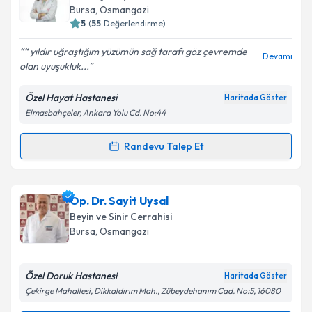
takvim hazırlandığında e-posta ile bilgilendireceğiz.
Bursa
, Osmangazi
5
(
55
Değerlendirme)
E-posta Adresiniz
“ yıldır uğraştığım yüzümün sağ tarafı göz çevremde
Devamı
olan uyuşukluk...
Özel Hayat Hastanesi
Haritada Göster
Kişisel verilerimin işlenmesine ilişkin
Aydınlatma
Elmasbahçeler, Ankara Yolu Cd. No:44
Metni
'ni okudum ve kişisel verilerimin belirtilen
kapsamda işlenmesini kabul ediyorum.
Randevu Talep Et
Randevu Takvimi Talebi
Takvim Talebini Gönder
Doç. Dr. Şükran Çevik Yurtoğulları
için randevu
Op. Dr. Sayit Uysal
takvimi talebi oluşturun. Size bu uzmandan randevu
Beyin ve Sinir Cerrahisi
almanız için bir takvim hazırlandığında e-posta ile
Bursa
, Osmangazi
bilgilendireceğiz.
E-posta Adresiniz
Özel Doruk Hastanesi
Haritada Göster
Çekirge Mahallesi, Dikkaldırım Mah., Zübeydehanım Cad. No:5, 16080