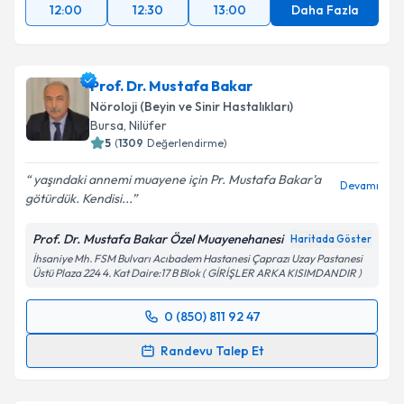
12:00
12:30
13:00
Daha Fazla
Prof. Dr. Mustafa Bakar
Nöroloji (Beyin ve Sinir Hastalıkları)
Bursa
, Nilüfer
5
(
1309
Değerlendirme)
yaşındaki annemi muayene için Pr. Mustafa Bakar'a
Devamı
götürdük. Kendisi...
Prof. Dr. Mustafa Bakar Özel Muayenehanesi
Haritada Göster
İhsaniye Mh. FSM Bulvarı Acıbadem Hastanesi Çaprazı Uzay Pastanesi
Üstü Plaza 224 4. Kat Daire:17 B Blok ( GİRİŞLER ARKA KISIMDANDIR )
0 (850) 811 92 47
Randevu Takvimi Talebi
Randevu Talep Et
Prof. Dr. Mustafa Bakar
için randevu takvimi talebi
oluşturun. Size bu uzmandan randevu almanız için bir