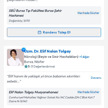
SBÜ Bursa Tıp Fakültesi Bursa Şehir
Haritada Göster
Hastanesi
Kişisel verilerimin işlenmesine ilişkin
Aydınlatma
Doğanköy, 16110
Metni
'ni okudum ve kişisel verilerimin belirtilen
kapsamda işlenmesini kabul ediyorum.
Randevu Talep Et
Randevu Takvimi Talebi
Takvim Talebini Gönder
Prof. Dr. Mehmet Ali Ekici
için randevu takvimi
Uzm. Dr. Elif Nalan Tolgay
talebi oluşturun. Size bu uzmandan randevu almanız
Nöroloji (Beyin ve Sinir Hastalıkları)
+
1
diğer
için bir takvim hazırlandığında e-posta ile
Bursa
, Nilüfer
bilgilendireceğiz.
5
(
1
Değerlendirme)
E-posta Adresiniz
Elif hanım ile yaklaşık yıl önce babamın sıkıntıları
Devamı
sebebi...
Elif Nalan Tolgay Muayanehanesi
Haritada Göster
Cumhuriyet Mahallesi Yağmur Sokak No:14C Cadde:224 C Blok Kat:7
Kişisel verilerimin işlenmesine ilişkin
Aydınlatma
Daire:14 16140
Metni
'ni okudum ve kişisel verilerimin belirtilen