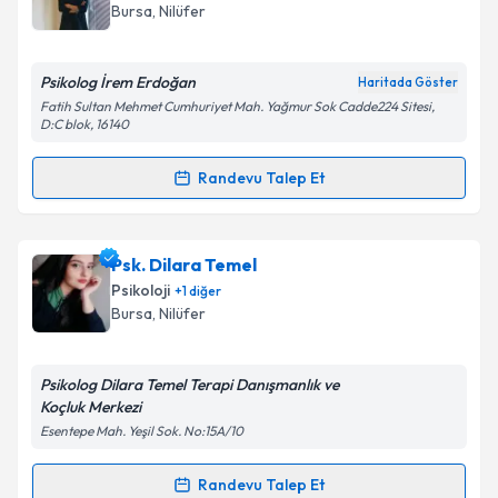
takvim hazırlandığında e-posta ile bilgilendireceğiz.
Bursa
, Nilüfer
E-posta Adresiniz
Psikolog İrem Erdoğan
Haritada Göster
Fatih Sultan Mehmet Cumhuriyet Mah. Yağmur Sok Cadde224 Sitesi,
D:C blok, 16140
Kişisel verilerimin işlenmesine ilişkin
Aydınlatma
Randevu Talep Et
Metni
'ni okudum ve kişisel verilerimin belirtilen
Randevu Takvimi Talebi
kapsamda işlenmesini kabul ediyorum.
Psk. İrem Erdoğan
için randevu takvimi talebi
Psk. Dilara Temel
Takvim Talebini Gönder
oluşturun. Size bu uzmandan randevu almanız için bir
Psikoloji
+
1
diğer
takvim hazırlandığında e-posta ile bilgilendireceğiz.
Bursa
, Nilüfer
E-posta Adresiniz
Psikolog Dilara Temel Terapi Danışmanlık ve
Koçluk Merkezi
Esentepe Mah. Yeşil Sok. No:15A/10
Kişisel verilerimin işlenmesine ilişkin
Aydınlatma
Metni
'ni okudum ve kişisel verilerimin belirtilen
Randevu Talep Et
Randevu Takvimi Talebi