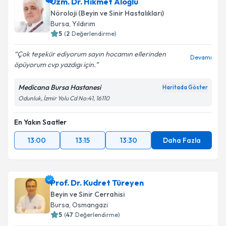
Uzm. Dr. Hikmet Aloğlu
Nöroloji (Beyin ve Sinir Hastalıkları)
Bursa
, Yıldırım
5
(
2
Değerlendirme)
Çok teşekür ediyorum sayın hocamın ellerinden
Devamı
öpüyorum cvp yazdıgı için.
Medicana Bursa Hastanesi
Haritada Göster
Odunluk, İzmir Yolu Cd No:41, 16110
En Yakın Saatler
13:00
13:15
13:30
Daha Fazla
Prof. Dr. Kudret Türeyen
Beyin ve Sinir Cerrahisi
Bursa
, Osmangazi
5
(
47
Değerlendirme)