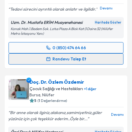
Devamı
Tedavi sürecini ayrıntılı olarak anlatır ve ilgilidir.
Kişisel verilerimin işlenmesine ilişkin
Aydınlatma
Uzm. Dr. Mustafa ERİM Muayenehanesi
Haritada Göster
Metni
'ni okudum ve kişisel verilerimin belirtilen
Konak Mah.1.Badem Sok. Lotus Plaza A Blok Kat:3 Daire:32 (Nilüfer
kapsamda işlenmesini kabul ediyorum.
Metro İstasyonu Yanı)
0 (850) 474 64 66
Takvim Talebini Gönder
Randevu Takvimi Talebi
Randevu Talep Et
Uzm. Dr. Mustafa Erim
için randevu takvimi talebi
oluşturun. Size bu uzmandan randevu almanız için bir
Doç. Dr. Özlem Özdemir
takvim hazırlandığında e-posta ile bilgilendireceğiz.
Çocuk Sağlığı ve Hastalıkları
+
1
diğer
E-posta Adresiniz
Bursa
, Nilüfer
5
(
1
Değerlendirme)
Bir anne olarak ilginiz,alakanız,samimiyetiniz,güler
Devamı
yüzünüz için çok teşekkür ederim..Öyle bir...
Kişisel verilerimin işlenmesine ilişkin
Aydınlatma
Metni
'ni okudum ve kişisel verilerimin belirtilen