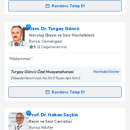
kapsamda işlenmesini kabul ediyorum.
Randevu Talep Et
Randevu Takvimi Talebi
Takvim Talebini Gönder
Uzm. Dr. Elif Nalan Tolgay
için randevu takvimi
Uzm. Dr. Turgay Göncü
talebi oluşturun. Size bu uzmandan randevu almanız
Nöroloji (Beyin ve Sinir Hastalıkları)
için bir takvim hazırlandığında e-posta ile
Bursa
, Osmangazi
bilgilendireceğiz.
5
(
2
Değerlendirme)
E-posta Adresiniz
Mükemmel.
Turgay Göncü Özel Muayenehanesi
Haritada Göster
Zübeyde Hanım cad. No:10/3 Tayan Apt. Kat:3
Kişisel verilerimin işlenmesine ilişkin
Aydınlatma
Metni
'ni okudum ve kişisel verilerimin belirtilen
Randevu Talep Et
Randevu Takvimi Talebi
kapsamda işlenmesini kabul ediyorum.
Uzm. Dr. Turgay Göncü
için randevu takvimi talebi
Prof. Dr. Hakan Seçkin
Takvim Talebini Gönder
oluşturun. Size bu uzmandan randevu almanız için bir
Beyin ve Sinir Cerrahisi
takvim hazırlandığında e-posta ile bilgilendireceğiz.
Bursa
, Nilüfer