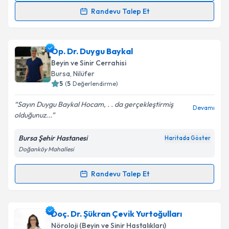
Randevu Talep Et
Doç. Dr. Mustafa Yılmaz
için randevu takvimi talebi
oluşturun. Size bu uzmandan randevu almanız için bir
Op. Dr. Duygu Baykal
takvim hazırlandığında e-posta ile bilgilendireceğiz.
Beyin ve Sinir Cerrahisi
E-posta Adresiniz
Bursa
, Nilüfer
5
(
5
Değerlendirme)
Sayın Duygu Baykal Hocam, . . da gerçekleştirmiş
Devamı
olduğunuz...
Kişisel verilerimin işlenmesine ilişkin
Aydınlatma
Metni
'ni okudum ve kişisel verilerimin belirtilen
Bursa Şehir Hastanesi
Haritada Göster
kapsamda işlenmesini kabul ediyorum.
Doğanköy Mahallesi
Takvim Talebini Gönder
Randevu Talep Et
Randevu Takvimi Talebi
Op. Dr. Duygu Baykal
için randevu takvimi talebi
Doç. Dr. Şükran Çevik Yurtoğulları
oluşturun. Size bu uzmandan randevu almanız için bir
Nöroloji (Beyin ve Sinir Hastalıkları)