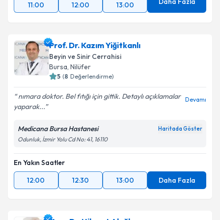
Daha Fazla
11:00
12:00
13:00
Prof. Dr. Kazım Yiğitkanlı
Beyin ve Sinir Cerrahisi
Bursa
, Nilüfer
5
(
8
Değerlendirme)
nımara doktor. Bel fıtığı için gittik. Detaylı açıklamalar
Devamı
yaparak...
Medicana Bursa Hastanesi
Haritada Göster
Odunluk, İzmir Yolu Cd No: 41, 16110
En Yakın Saatler
12:00
12:30
13:00
Daha Fazla