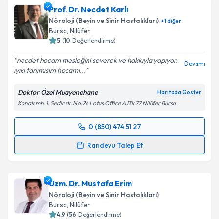
Prof. Dr. Necdet Karlı
takvim hazırlandığında e-posta ile bilgilendireceğiz.
Nöroloji (Beyin ve Sinir Hastalıkları)
+
1
diğer
E-posta Adresiniz
Bursa
, Nilüfer
5
(
10
Değerlendirme)
necdet hocam mesleğini severek ve hakkıyla yapıyor.
Devamı
ıyıkı tanımısım hocamı...
Kişisel verilerimin işlenmesine ilişkin
Aydınlatma
Metni
'ni okudum ve kişisel verilerimin belirtilen
Doktor Özel Muayenehane
Haritada Göster
kapsamda işlenmesini kabul ediyorum.
Konak mh. 1. Sedir sk. No:26 Lotus Office A Blk 77 Nilüfer Bursa
Takvim Talebini Gönder
0 (850) 474 51 27
Randevu Takvimi Talebi
Randevu Talep Et
Prof. Dr. Necdet Karlı
için randevu takvimi talebi
oluşturun. Size bu uzmandan randevu almanız için bir
Uzm. Dr. Mustafa Erim
takvim hazırlandığında e-posta ile bilgilendireceğiz.
Nöroloji (Beyin ve Sinir Hastalıkları)
E-posta Adresiniz
Bursa
, Nilüfer
4.9
(
56
Değerlendirme)