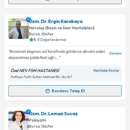
Randevu Takvimi Talebi
Metni
'ni okudum ve kişisel verilerimin belirtilen
kapsamda işlenmesini kabul ediyorum.
Uzm. Dr. Çiğdem Şen
için randevu takvimi talebi
Uzm. Dr. Ergin Karakaya
oluşturun. Size bu uzmandan randevu almanız için bir
Takvim Talebini Gönder
Nöroloji (Beyin ve Sinir Hastalıkları)
takvim hazırlandığında e-posta ile bilgilendireceğiz.
Bursa
, Nilüfer
5
(
1
Değerlendirme)
E-posta Adresiniz
Annemin başımın sol tarafında günlerce devam eden
Devamı
dayanılmaz şiddetteki ağrı...
Özel NEV FSM HASTANESİ
Haritada Göster
Kişisel verilerimin işlenmesine ilişkin
Aydınlatma
Fethiye, Fatih Sultan Mehmet Blv. No:167
Metni
'ni okudum ve kişisel verilerimin belirtilen
kapsamda işlenmesini kabul ediyorum.
Randevu Talep Et
Randevu Takvimi Talebi
Takvim Talebini Gönder
Uzm. Dr. Ergin Karakaya
için randevu takvimi talebi
Uzm. Dr. Leman Sucaz
oluşturun. Size bu uzmandan randevu almanız için bir
Psikiyatri
takvim hazırlandığında e-posta ile bilgilendireceğiz.
Bursa
, Nilüfer