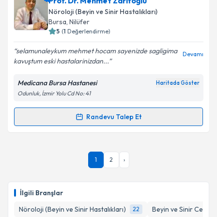
Prof. Dr. Mehmet Zarifoğlu
oluşturun. Size bu uzmandan randevu almanız için bir
Nöroloji (Beyin ve Sinir Hastalıkları)
takvim hazırlandığında e-posta ile bilgilendireceğiz.
Bursa
, Nilüfer
5
(
1
Değerlendirme)
E-posta Adresiniz
selamunaleykum mehmet hocam sayenizde sagligima
Devamı
kavuştum eski hastalarinizdan...
Medicana Bursa Hastanesi
Haritada Göster
Kişisel verilerimin işlenmesine ilişkin
Aydınlatma
Odunluk, İzmir Yolu Cd No: 41
Metni
'ni okudum ve kişisel verilerimin belirtilen
kapsamda işlenmesini kabul ediyorum.
Randevu Talep Et
Randevu Takvimi Talebi
Takvim Talebini Gönder
Prof. Dr. Mehmet Zarifoğlu
için randevu takvimi
1
2
›
talebi oluşturun. Size bu uzmandan randevu almanız
için bir takvim hazırlandığında e-posta ile
bilgilendireceğiz.
İlgili Branşlar
E-posta Adresiniz
Nöroloji (Beyin ve Sinir Hastalıkları)
Beyin ve Sinir Cerrahi
22