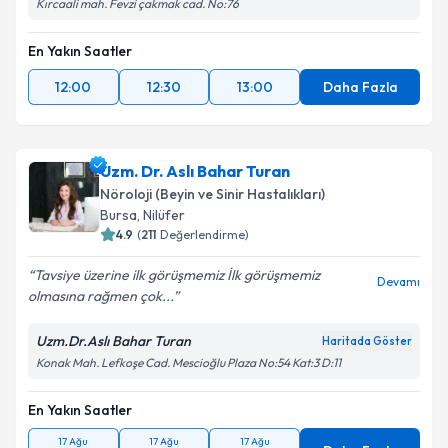
Kırcaali mah. Fevzi çakmak cad. No:76
En Yakın Saatler
12:00
12:30
13:00
Daha Fazla
Uzm. Dr. Aslı Bahar Turan
Nöroloji (Beyin ve Sinir Hastalıkları)
Bursa
, Nilüfer
4.9
(
211
Değerlendirme)
Tavsiye üzerine ilk görüşmemiz İlk görüşmemiz
Devamı
olmasına rağmen çok...
Uzm.Dr.Aslı Bahar Turan
Haritada Göster
Konak Mah. Lefkoşe Cad. Mescioğlu Plaza No:54 Kat:3 D:11
En Yakın Saatler
17 Ağu
17 Ağu
17 Ağu