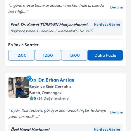
.. günü mesai bitimi arabadan inerken halk arasında
Devamı
bel fıtığı...
Prof. Dr. Kudret TÜREYEN Muayenehanesi
Haritada Göster
Bağlarbaşı Mah. 1. Sedir Sok. Evke Mediloft 1. No: 15/17
En Yakın Saatler
12:00
12:30
13:00
Daha Fazla
Op. Dr. Erhan Arslan
Beyin ve Sinir Cerrahisi
Bursa
, Osmangazi
5
(
34
Değerlendirme)
aydır fizik tedavisi görüyordum ancak hiçbir tedaviye
Devamı
yanıt vermedi....
Özel Hayat Hastanesi
Haritada Göster