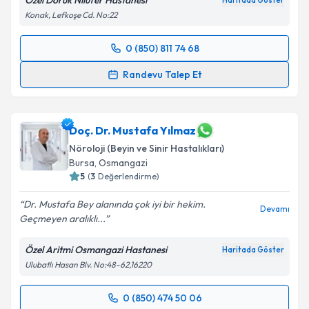
Özel Doruk Nilüfer Hastanesi
Haritada Göster
kapsamda işlenmesini kabul ediyorum.
Konak, Lefkoşe Cd. No:22
Takvim Talebini Gönder
0 (850) 811 74 68
Randevu Takvimi Talebi
Randevu Talep Et
Doç. Dr. Özlem Özdemir
için randevu takvimi talebi
oluşturun. Size bu uzmandan randevu almanız için bir
takvim hazırlandığında e-posta ile bilgilendireceğiz.
Doç. Dr. Mustafa Yılmaz
Nöroloji (Beyin ve Sinir Hastalıkları)
E-posta Adresiniz
Bursa
, Osmangazi
5
(
3
Değerlendirme)
Dr. Mustafa Bey alanında çok iyi bir hekim.
Devamı
Geçmeyen aralıklı...
Kişisel verilerimin işlenmesine ilişkin
Aydınlatma
Metni
'ni okudum ve kişisel verilerimin belirtilen
Özel Aritmi Osmangazi Hastanesi
Haritada Göster
kapsamda işlenmesini kabul ediyorum.
Ulubatlı Hasan Blv. No:48-62,16220
Takvim Talebini Gönder
0 (850) 474 50 06
Randevu Takvimi Talebi