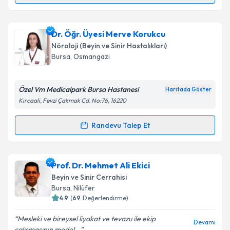
kapsamda işlenmesini kabul ediyorum.
Psk. Dilara Temel
için randevu takvimi talebi
Dr. Öğr. Üyesi Merve Korukcu
Takvim Talebini Gönder
oluşturun. Size bu uzmandan randevu almanız için bir
Nöroloji (Beyin ve Sinir Hastalıkları)
takvim hazırlandığında e-posta ile bilgilendireceğiz.
Bursa
, Osmangazi
E-posta Adresiniz
Özel Vm Medicalpark Bursa Hastanesi
Haritada Göster
Kırcaali, Fevzi Çakmak Cd. No:76, 16220
Kişisel verilerimin işlenmesine ilişkin
Aydınlatma
Randevu Talep Et
Randevu Takvimi Talebi
Metni
'ni okudum ve kişisel verilerimin belirtilen
kapsamda işlenmesini kabul ediyorum.
Dr. Öğr. Üyesi Merve Korukcu
için randevu takvimi
Prof. Dr. Mehmet Ali Ekici
talebi oluşturun. Size bu uzmandan randevu almanız
Takvim Talebini Gönder
Beyin ve Sinir Cerrahisi
için bir takvim hazırlandığında e-posta ile
Bursa
, Nilüfer
bilgilendireceğiz.
4.9
(
69
Değerlendirme)
E-posta Adresiniz
Mesleki ve bireysel liyakat ve tevazu ile ekip
Devamı
çalışmasının model...