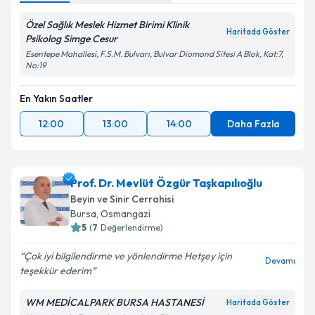
Özel Sağlık Meslek Hizmet Birimi Klinik
Haritada Göster
Psikolog Simge Cesur
Esentepe Mahallesi, F.S.M. Bulvarı, Bulvar Diomond Sitesi A Blok, Kat:7,
No:19
En Yakın Saatler
12:00
13:00
14:00
Daha Fazla
Prof. Dr. Mevlüt Özgür Taşkapılıoğlu
Beyin ve Sinir Cerrahisi
Bursa
, Osmangazi
5
(
7
Değerlendirme)
Çok iyi bilgilendirme ve yönlendirme Hetşey için
Devamı
teşekkür ederim
WM MEDİCALPARK BURSA HASTANESİ
Haritada Göster