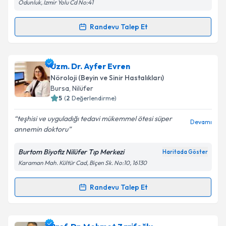
Odunluk, İzmir Yolu Cd No:41
Metni
'ni okudum ve kişisel verilerimin belirtilen
kapsamda işlenmesini kabul ediyorum.
Randevu Talep Et
Randevu Takvimi Talebi
Takvim Talebini Gönder
Doç. Dr. Alper Türkkan
için randevu takvimi talebi
Uzm. Dr. Ayfer Evren
oluşturun. Size bu uzmandan randevu almanız için bir
Nöroloji (Beyin ve Sinir Hastalıkları)
takvim hazırlandığında e-posta ile bilgilendireceğiz.
Bursa
, Nilüfer
5
(
2
Değerlendirme)
E-posta Adresiniz
teşhisi ve uyguladığı tedavi mükemmel ötesi süper
Devamı
annemin doktoru
Burtom Biyofiz Nilüfer Tıp Merkezi
Haritada Göster
Kişisel verilerimin işlenmesine ilişkin
Aydınlatma
Karaman Mah. Kültür Cad, Biçen Sk. No:10, 16130
Metni
'ni okudum ve kişisel verilerimin belirtilen
kapsamda işlenmesini kabul ediyorum.
Randevu Talep Et
Randevu Takvimi Talebi
Takvim Talebini Gönder
Uzm. Dr. Ayfer Evren
için randevu takvimi talebi