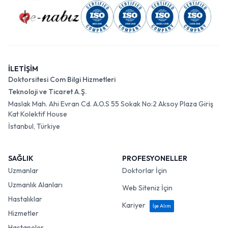
İLETİŞİM
Doktorsitesi Com Bilgi Hizmetleri
Teknoloji ve Ticaret A.Ş.
Maslak Mah. Ahi Evran Cd. A.O.S 55 Sokak No:2 Aksoy Plaza Giriş
Kat Kolektif House
İstanbul, Türkiye
SAĞLIK
PROFESYONELLER
Uzmanlar
Doktorlar İçin
Uzmanlık Alanları
Web Siteniz İçin
Hastalıklar
Kariyer
İşe Alım
Hizmetler
Hastaneler