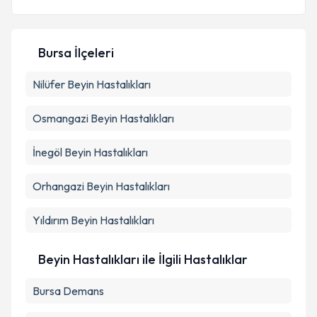
Kişisel verilerimin işlenmesine ilişkin
Aydınlatma
Bursa İlçeleri
Metni
'ni okudum ve kişisel verilerimin belirtilen
kapsamda işlenmesini kabul ediyorum.
Nilüfer
Beyin Hastalıkları
Osmangazi
Beyin Hastalıkları
Takvim Talebini Gönder
İnegöl
Beyin Hastalıkları
Orhangazi
Beyin Hastalıkları
Yıldırım
Beyin Hastalıkları
Beyin Hastalıkları ile İlgili Hastalıklar
Bursa Demans