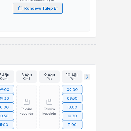
Randevu Talep Et
 verilerimin işlenmesine ilişkin
Aydınlatma Metni
'ni
 ve kişisel verilerimin belirtilen kapsamda
esini kabul ediyorum.
Takvim Talebini Gönder
7 Ağu
8 Ağu
9 Ağu
10 Ağu
Cum
Cmt
Paz
Pzt
09:00
09:00
09:30
09:30
10:00
10:00
Takvim
Takvim
kapalıdır
kapalıdır
10:30
10:30
11:00
11:00