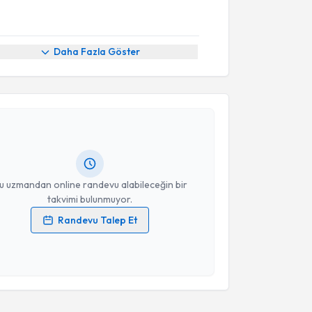
Daha Fazla Göster
akvimi Talebi
tekin Koçyiğit
için randevu takvimi talebi oluşturun.
andan randevu almanız için bir takvim
ında e-posta ile bilgilendireceğiz.
resiniz
u uzmandan online randevu alabileceğin bir
takvimi bulunmuyor.
Randevu Talep Et
 verilerimin işlenmesine ilişkin
Aydınlatma Metni
'ni
 ve kişisel verilerimin belirtilen kapsamda
esini kabul ediyorum.
Takvim Talebini Gönder