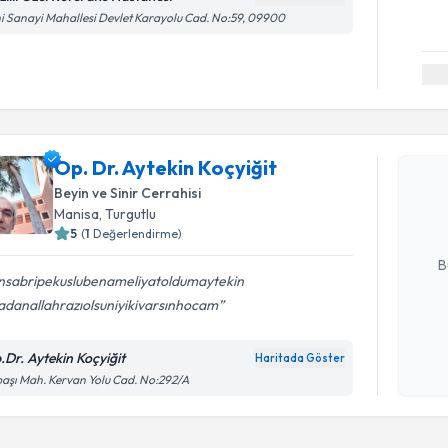
i Sanayi Mahallesi Devlet Karayolu Cad. No:59, 09900
Randevu T
Op. Dr. Ay
Op. Dr. Aytekin Koçyiğit
Size bu uzm
Beyin ve Sinir Cerrahisi
hazırlandığ
Manisa
, Turgutlu
5
(
1
Değerlendirme)
E-posta Ad
B
nsabripekuslubenameliyatoldumaytekin
adanallahrazıolsuniyikivarsınhocam
Kişisel
okudum
.Dr. Aytekin Koçyiğit
Haritada Göster
işlenm
aşı Mah. Kervan Yolu Cad. No:292/A