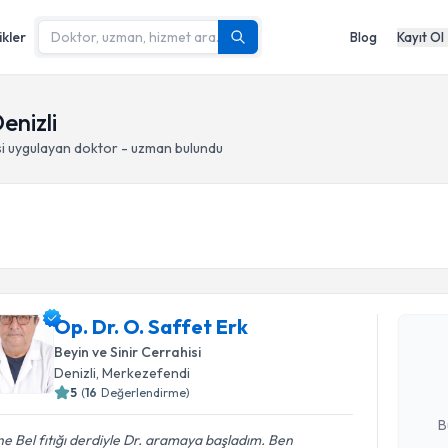
ikler
Blog
Kayıt Ol
enizli
i
uygulayan doktor - uzman bulundu
Randevu T
Op. Dr. O.
Op. Dr. O. Saffet Erk
bu uzmandan
Beyin ve Sinir Cerrahisi
posta ile bi
Denizli
, Merkezefendi
5
(
16
Değerlendirme)
E-posta Ad
B
e Bel fıtığı derdiyle Dr. aramaya başladım. Ben