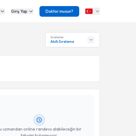
Giriş Yap
Doktor musun?
Sıralama
Akıllı Sıralama
akvimi Talebi
 Saffet Erk
için randevu takvimi talebi oluşturun. Size
 randevu almanız için bir takvim hazırlandığında e-
lgilendireceğiz.
resiniz
u uzmandan online randevu alabileceğin bir
takvimi bulunmuyor.