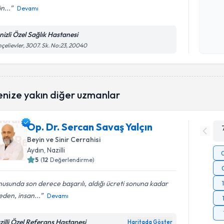
n...
Devamı
Kişisel
okudum
nizli Özel Sağlık Hastanesi
işlenm
çelievler, 3007. Sk. No:23, 20040
enize yakın diğer uzmanlar
Op. Dr. Sercan Savaş Yalçın
Beyin ve Sinir Cerrahisi
Aydın
, Nazilli
5
(
12
Değerlendirme)
usunda son derece başarılı, aldığı ücreti sonuna kadar
den, insan...
Devamı
zilli Özel Referans Hastanesi
Haritada Göster