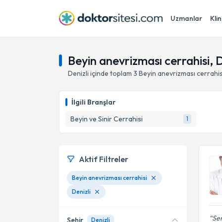
Uzmanlar
Klin
Beyin anevrizması cerrahisi, D
Denizli
içinde toplam
3
Beyin anevrizması cerrahis
İlgili Branşlar
Beyin ve Sinir Cerrahisi
1
Aktif Filtreler
Beyin anevrizması cerrahisi
Denizli
Sen
Şehir
Denizli