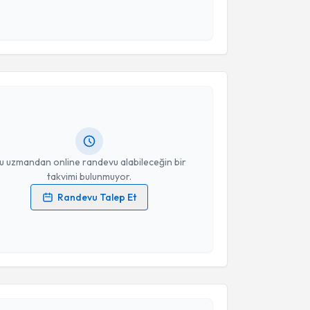
 ve kişisel verilerimin belirtilen kapsamda
esini kabul ediyorum.
akvimi Talebi
Takvim Talebini Gönder
ökhan Aydemir
için randevu takvimi talebi oluşturun.
andan randevu almanız için bir takvim
ında e-posta ile bilgilendireceğiz.
resiniz
u uzmandan online randevu alabileceğin bir
takvimi bulunmuyor.
Randevu Talep Et
 verilerimin işlenmesine ilişkin
Aydınlatma Metni
'ni
 ve kişisel verilerimin belirtilen kapsamda
esini kabul ediyorum.
akvimi Talebi
Takvim Talebini Gönder
 Saffet Erk
için randevu takvimi talebi oluşturun. Size