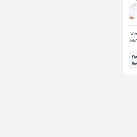
Sen
bütü
De
Bah