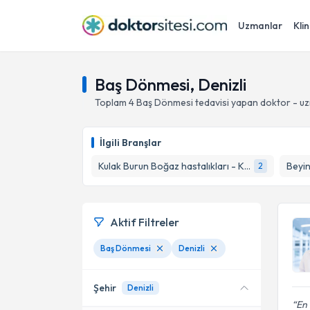
Uzmanlar
Klin
Baş Dönmesi, Denizli
Toplam
4
Baş Dönmesi
tedavisi yapan doktor - u
İlgili Branşlar
Kulak Burun Boğaz hastalıkları - KBB
Beyin
2
Aktif Filtreler
Baş Dönmesi
Denizli
Şehir
Denizli
En 