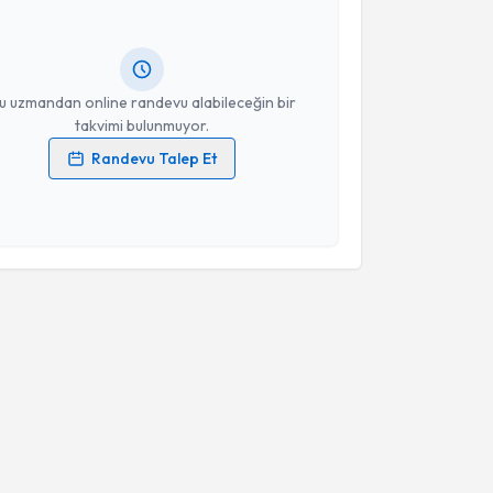
 randevu almanız için bir takvim hazırlandığında e-
lgilendireceğiz.
resiniz
u uzmandan online randevu alabileceğin bir
takvimi bulunmuyor.
Randevu Talep Et
 verilerimin işlenmesine ilişkin
Aydınlatma Metni
'ni
 ve kişisel verilerimin belirtilen kapsamda
esini kabul ediyorum.
Takvim Talebini Gönder