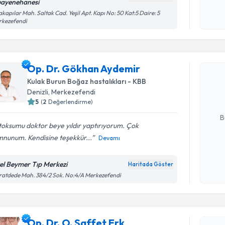
okudum
ayenehanesi
işlenm
akapılar Mah. Saltak Cad. Yeşil Apt. Kapı No: 50 Kat:5 Daire: 5
rkezefendi
Randevu T
Op. Dr. G
Op. Dr. Gökhan Aydemir
Size bu uzm
Kulak Burun Boğaz hastalıkları - KBB
hazırlandığ
Denizli
, Merkezefendi
5
(
2
Değerlendirme)
E-posta Ad
B
oksumu doktor beye yıldır yaptırıyorum. Çok
nunum. Kendisine teşekkür...
Devamı
Kişisel
okudum
el Beymer Tıp Merkezi
Haritada Göster
işlenm
atdede Mah. 384/2 Sok. No:4/A Merkezefendi
Randevu T
Op. Dr. O.
Op. Dr. O. Saffet Erk