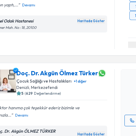
n yaptı,...
Devamı
el Odak Hastanesi
Haritada Göster
er Mah. No : 18, 20100
Randevu T
Doç. Dr. Akgün Ölmez Türker
Doç. Dr. 
Çocuk Sağlığı ve Hastalıkları
+
1
diğer
oluşturun. 
Denizli
, Merkezefendi
hazırlandığ
5
(
629
Değerlendirme)
E-posta Ad
tor hanıma çok teşekkür ederiz bizimle ve
mızla...
Devamı
Kişisel
ç. Dr. Akgün ÖLMEZ TÜRKER
Haritada Göster