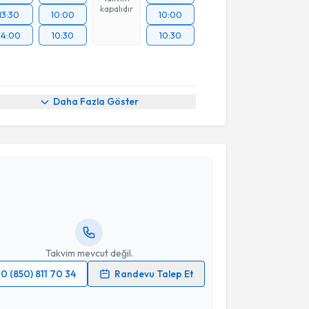
kapalıdır
13:30
10:00
10:00
14:00
10:30
10:30
Daha Fazla Göster
akvimi Talebi
Akgün Ölmez Türker
için randevu takvimi talebi
Size bu uzmandan randevu almanız için bir takvim
ında e-posta ile bilgilendireceğiz.
resiniz
Takvim mevcut değil.
0 (850) 811 70 34
Randevu Talep Et
 verilerimin işlenmesine ilişkin
Aydınlatma Metni
'ni