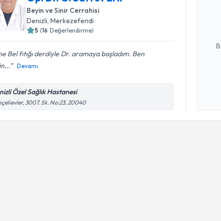
bu uzmandan
Beyin ve Sinir Cerrahisi
posta ile bi
Denizli
, Merkezefendi
5
(
16
Değerlendirme)
E-posta Ad
B
e Bel fıtığı derdiyle Dr. aramaya başladım. Ben
n...
Devamı
Kişisel
okudum
nizli Özel Sağlık Hastanesi
işlenm
çelievler, 3007. Sk. No:23, 20040