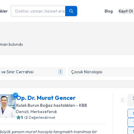
ikler
Blog
Kayıt Ol
zman bulundu
 ve Sinir Cerrahisi
Çocuk Nörolojisi
1
Op. Dr. Murat Gencer
Kulak Burun Boğaz hastalıkları - KBB
Denizli
, Merkezefendi
5
(
2
Değerlendirme)
büyük şansım murat hocayla tanışmaktı inanılmaz bir