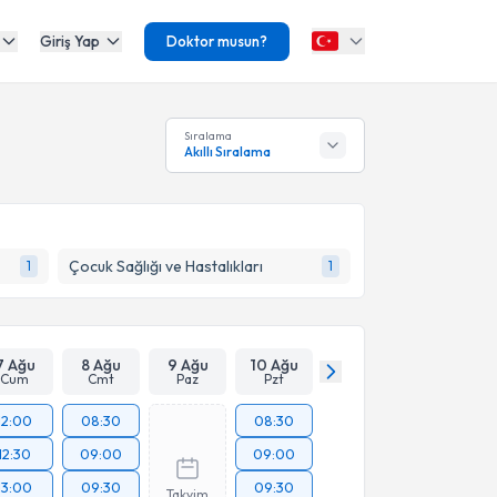
Giriş Yap
Doktor musun?
Sıralama
Akıllı Sıralama
Çocuk Sağlığı ve Hastalıkları
1
1
7 Ağu
8 Ağu
9 Ağu
10 Ağu
Cum
Cmt
Paz
Pzt
12:00
08:30
08:30
12:30
09:00
09:00
13:00
09:30
09:30
Takvim