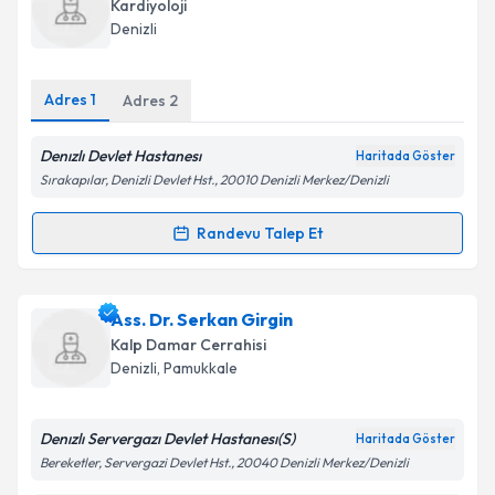
oluşturun. Size bu uzmandan randevu almanız için bir
Takvim Talebini Gönder
Kardiyoloji
takvim hazırlandığında e-posta ile bilgilendireceğiz.
Denizli
E-posta Adresiniz
Adres
1
Adres
2
Denızlı Devlet Hastanesı
Haritada Göster
Kişisel verilerimin işlenmesine ilişkin
Aydınlatma
Sırakapılar, Denizli Devlet Hst., 20010 Denizli Merkez/Denizli
Metni
'ni okudum ve kişisel verilerimin belirtilen
kapsamda işlenmesini kabul ediyorum.
Randevu Talep Et
Randevu Takvimi Talebi
Takvim Talebini Gönder
Dr. Hidayet Göksoy
için randevu takvimi talebi
Ass. Dr. Serkan Girgin
oluşturun. Size bu uzmandan randevu almanız için bir
Kalp Damar Cerrahisi
takvim hazırlandığında e-posta ile bilgilendireceğiz.
Denizli
, Pamukkale
E-posta Adresiniz
Denızlı Servergazı Devlet Hastanesı(S)
Haritada Göster
Bereketler, Servergazi Devlet Hst., 20040 Denizli Merkez/Denizli