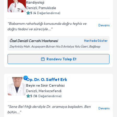
talebi oluşturun. Size bu uzmandan randevu almanız
Kardiyoloji
için bir takvim hazırlandığında e-posta ile
Denizli
, Pamukkale
bilgilendireceğiz.
5
(
4
Değerlendirme)
E-posta Adresiniz
Babamım rahatsızlığı konusunda doğru teşhis ve
Devamı
doğru tedavi ve süreciyle...
Özel Denizli Cerrahi Hastanesi
Haritada Göster
Zeytinköy Mah. Acıpayam Bulvarı No:5 Antalya Yolu Üzeri, Bağbaşı
Kişisel verilerimin işlenmesine ilişkin
Aydınlatma
Metni
'ni okudum ve kişisel verilerimin belirtilen
kapsamda işlenmesini kabul ediyorum.
Randevu Talep Et
Randevu Takvimi Talebi
Takvim Talebini Gönder
Doç. Dr. Yusuf İzzettin Alihanoğlu
için randevu
Op. Dr. O. Saffet Erk
takvimi talebi oluşturun. Size bu uzmandan randevu
Beyin ve Sinir Cerrahisi
almanız için bir takvim hazırlandığında e-posta ile
Denizli
, Merkezefendi
bilgilendireceğiz.
5
(
16
Değerlendirme)
E-posta Adresiniz
Sene Bel fıtığı derdiyle Dr. aramaya başladım. Ben
Devamı
bütün...