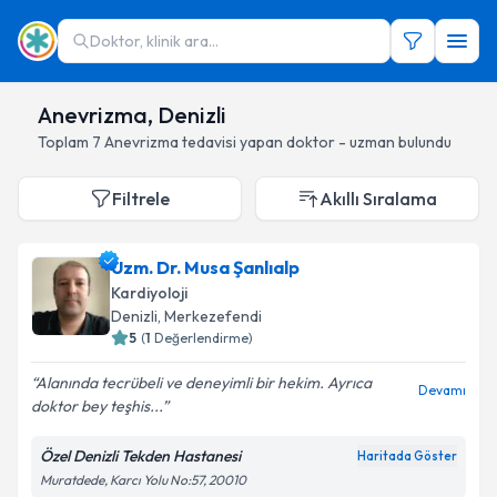
Doktor, klinik ara...
Anevrizma, Denizli
Toplam
7
Anevrizma
tedavisi yapan doktor - uzman bulundu
Filtrele
Akıllı Sıralama
Uzm. Dr. Musa Şanlıalp
Kardiyoloji
Denizli
, Merkezefendi
5
(
1
Değerlendirme)
Alanında tecrübeli ve deneyimli bir hekim. Ayrıca
Devamı
doktor bey teşhis...
Özel Denizli Tekden Hastanesi
Haritada Göster
Muratdede, Karcı Yolu No:57, 20010