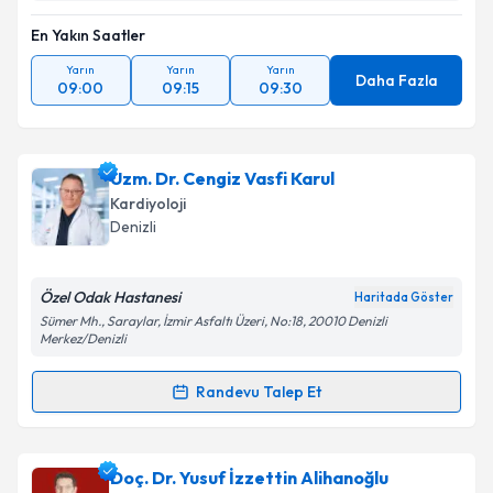
En Yakın Saatler
Yarın
Yarın
Yarın
Daha Fazla
09:00
09:15
09:30
Uzm. Dr. Cengiz Vasfi Karul
Kardiyoloji
Denizli
Özel Odak Hastanesi
Haritada Göster
Sümer Mh., Saraylar, İzmir Asfaltı Üzeri, No:18, 20010 Denizli
Merkez/Denizli
Randevu Talep Et
Randevu Takvimi Talebi
Uzm. Dr. Cengiz Vasfi Karul
için randevu takvimi
Doç. Dr. Yusuf İzzettin Alihanoğlu