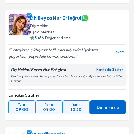
Dt. Beyza Nur Ertuğrul
Diş Hekimi
Uşak
,
Merkez
5
(
66
Değerlendirme)
Hatay’dan çıktığımız tatil yolculuğunda Uşak’tan
Devamı
geçerken, yaşındaki kızımın aniden...
Diş Hekimi Beyza Nur Ertuğrul
Haritada Göster
Kurtuluş Mahallesi İsmetpaşa Caddesi Tüccaroğlu Apartmanı NO 102/4
B Blok
En Yakın Saatler
Yarın
Yarın
Yarın
Daha Fazla
09:00
09:30
10:30