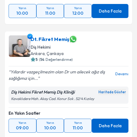
Yarın
Yarın
Yarın
Daha Fazla
10:00
11:00
12:00
Dt. Fikret Memiş
Diş Hekimi
Ankara
,
Çankaya
5
(
54
Değerlendirme)
Yıllardır vazgeçilmezim olan Dr um ailecek ağız diş
Devamı
sağlığımız için...
Diş Hekimi Fikret Memiş Diş Kliniği
Haritada Göster
Kavaklıdere Mah. Akay Cad. Konur Sok . 52/4 Kızılay
En Yakın Saatler
Yarın
Yarın
Yarın
Daha Fazla
09:00
10:00
11:00