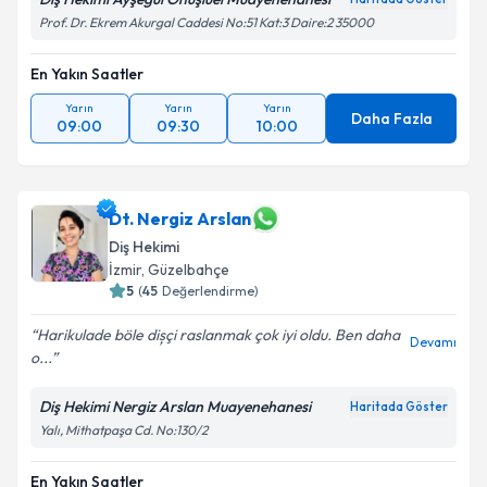
Prof. Dr. Ekrem Akurgal Caddesi No:51 Kat:3 Daire:2 35000
En Yakın Saatler
Yarın
Yarın
Yarın
Daha Fazla
09:00
09:30
10:00
Dt. Nergiz Arslan
Diş Hekimi
İzmir
,
Güzelbahçe
5
(
45
Değerlendirme)
Harikulade böle dișçi raslanmak çok iyi oldu. Ben daha
Devamı
o...
Diş Hekimi Nergiz Arslan Muayenehanesi
Haritada Göster
Yalı, Mithatpaşa Cd. No:130/2
En Yakın Saatler