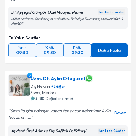
Dt.Ayşegül Güngör Özel Muayenehane
Haritada Göster
Millet caddesi. Cumhuriyet mahallesi. Belediye Durmaz İş Merkezi Kat: 4
No:402
En Yakın Saatler
Yarın
10 Ağu
11 Ağu
Daha Fazla
09:30
09:30
09:30
Uzm. Dt. Aylin Otugüzel
Diş Hekimi
+
2
diğer
Sivas
,
Merkez
5
(
30
Değerlendirme)
Sivas’ta işini hakkıyla yapan tek çocuk hekimimiz Aylin
Devamı
hocamız. ....
Aydent Özel Ağız ve Diş Sağlığı Polikliniği
Haritada Göster