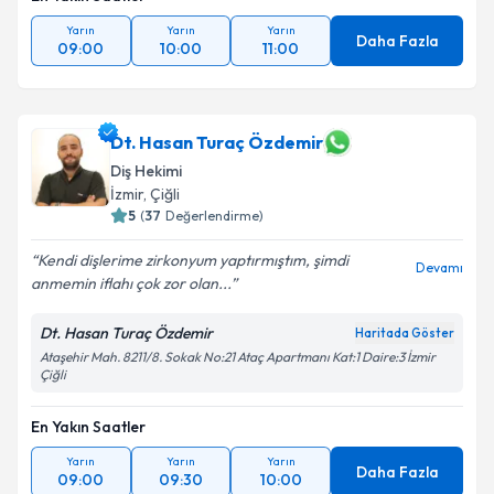
Yarın
Yarın
Yarın
Daha Fazla
09:00
10:00
11:00
Dt. Hasan Turaç Özdemir
Diş Hekimi
İzmir
,
Çiğli
5
(
37
Değerlendirme)
Kendi dişlerime zirkonyum yaptırmıştım, şimdi
Devamı
anmemin iflahı çok zor olan...
Dt. Hasan Turaç Özdemir
Haritada Göster
Ataşehir Mah. 8211/8. Sokak No:21 Ataç Apartmanı Kat:1 Daire:3 İzmir
Çiğli
En Yakın Saatler
Yarın
Yarın
Yarın
Daha Fazla
09:00
09:30
10:00