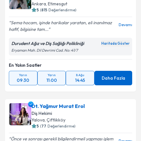
Ankara
,
Etimesgut
5
(
815
Değerlendirme)
Sema hocam, işinde harikalar yaratan, eli inanılmaz
Devamı
hafif, bilgisine tam...
Durudent Ağız ve Diş Sağlığı Polikliniği
Haritada Göster
Eryaman Mah. Dil Devrimi Cad. No: 41/7
En Yakın Saatler
Yarın
Yarın
8 Ağu
Daha Fazla
09:30
11:00
14:45
Dt. Yağmur Murat Erol
Diş Hekimi
Yalova
,
Çiftlikköy
5
(
77
Değerlendirme)
Önce ve sonrası gerekli bilgilendirmeli yapması işlem
Devamı