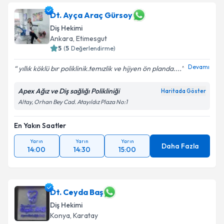
Dt. Ayça Araç Gürsoy
Diş Hekimi
Ankara
,
Etimesgut
5
(
5
Değerlendirme)
Devamı
yıllık köklü bır poliklinik.temızlik ve hijyen ön planda....
Apex Ağız ve Diş sağlığı Polikliniği
Haritada Göster
Altay, Orhan Bey Cad. Atayıldız Plaza No:1
En Yakın Saatler
Yarın
Yarın
Yarın
Daha Fazla
14:00
14:30
15:00
Dt. Ceyda Baş
Diş Hekimi
Konya
,
Karatay