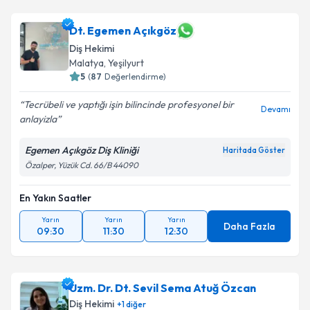
Dt. Egemen Açıkgöz
Diş Hekimi
Malatya
,
Yeşilyurt
5
(
87
Değerlendirme)
Tecrübeli ve yaptığı işin bilincinde profesyonel bir
Devamı
anlayizla
Egemen Açıkgöz Diş Kliniği
Haritada Göster
Özalper, Yüzük Cd. 66/B 44090
En Yakın Saatler
Yarın
Yarın
Yarın
Daha Fazla
09:30
11:30
12:30
Uzm. Dr. Dt. Sevil Sema Atuğ Özcan
Diş Hekimi
+
1
diğer