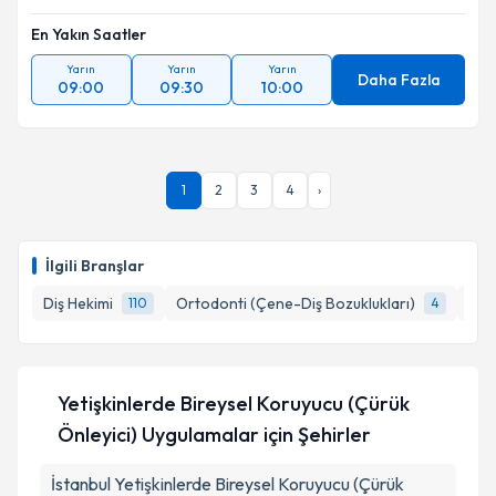
En Yakın Saatler
Yarın
Yarın
Yarın
Daha Fazla
09:00
09:30
10:00
1
2
3
4
›
İlgili Branşlar
Diş Hekimi
Ortodonti (Çene-Diş Bozuklukları)
End
110
4
Yetişkinlerde Bireysel Koruyucu (Çürük
Önleyici) Uygulamalar
için Şehirler
İstanbul
Yetişkinlerde Bireysel Koruyucu (Çürük