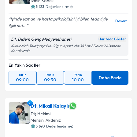
İzmir
,
Konak
5
(
23
Değerlendirme)
İşinde uzman ve hasta psikolojisini iyi bilen tedaviyle
Devamı
ilgili net...
Dt. Didem Genç Muayenehanesi
Haritada Göster
Kültür Mah.Talatpaşa Bul. Olgun Apart. No:34 Kat:2 Daire:2 Alsancak
Konak İzmir
En Yakın Saatler
Yarın
Yarın
Yarın
Daha Fazla
09:00
09:30
10:00
Dt. Mikail Kalaylı
Diş Hekimi
Mersin
,
Akdeniz
5
(
40
Değerlendirme)