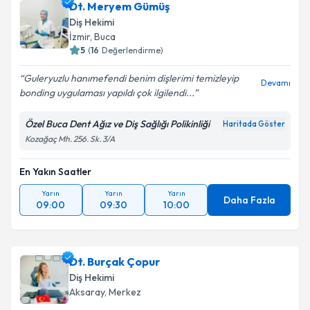
Dt. Meryem Gümüş
Diş Hekimi
İzmir
,
Buca
5
(
16
Değerlendirme)
Guleryuzlu hanımefendi benim dişlerimi temizleyip
Devamı
bonding uygulaması yapıldı çok ilgilendi...
Özel Buca Dent Ağız ve Diş Sağlığı Polikinliği
Haritada Göster
Kozağaç Mh. 256. Sk. 3/A
En Yakın Saatler
Yarın
Yarın
Yarın
Daha Fazla
09:00
09:30
10:00
Dt. Burçak Çopur
Diş Hekimi
Aksaray
,
Merkez