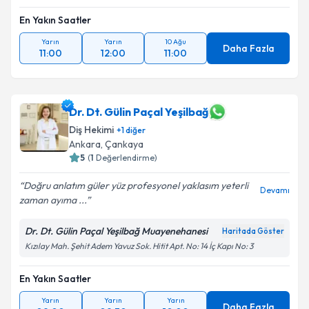
En Yakın Saatler
Yarın
Yarın
10 Ağu
Daha Fazla
11:00
12:00
11:00
Dr. Dt. Gülin Paçal Yeşilbağ
Diş Hekimi
+
1
diğer
Ankara
,
Çankaya
5
(
1
Değerlendirme)
Doğru anlatım güler yüz profesyonel yaklasım yeterli
Devamı
zaman ayıma ...
Dr. Dt. Gülin Paçal Yeşilbağ Muayenehanesi
Haritada Göster
Kızılay Mah. Şehit Adem Yavuz Sok. Hitit Apt. No: 14 İç Kapı No: 3
En Yakın Saatler
Yarın
Yarın
Yarın
Daha Fazla