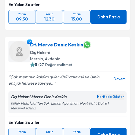
En Yakın Saatler
Yarın
Yarın
Yarın
Daha Fazla
09:30
12:30
15:00
Dt. Merve Deniz Keskin
Diş Hekimi
Mersin
,
Akdeniz
5
(
27
Değerlendirme)
Çok memnun kaldım güleryüzlü anlayışlı ve işinin
Devamı
ehliydi herkese tavsiye...
Diş Hekimi Merve Deniz Keskin
Haritada Göster
Kültür Mah. İclal Tan Sok. Limon Apartmanı No: 4 Kat: 1 Daire 1
Mersin/Akdeniz
En Yakın Saatler
Yarın
Yarın
Yarın
Daha Fazla