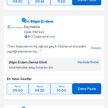
09:30
09:45
11:00
Dt. Bilgin Erdem
Diş Hekimi
Uşak
,
Merkez
5
(
1
Değerlendirme)
Tüm tedavilerim hiç ağrısız geçti. Doktorun önceden
Devamı
yaptığı planlama hiç...
Bilgin Erdem Dental Klinik
Haritada Göster
İslice Mahallesi Adaş Sokak No:3/A
En Yakın Saatler
Yarın
Yarın
Yarın
Daha Fazla
09:00
09:30
10:00