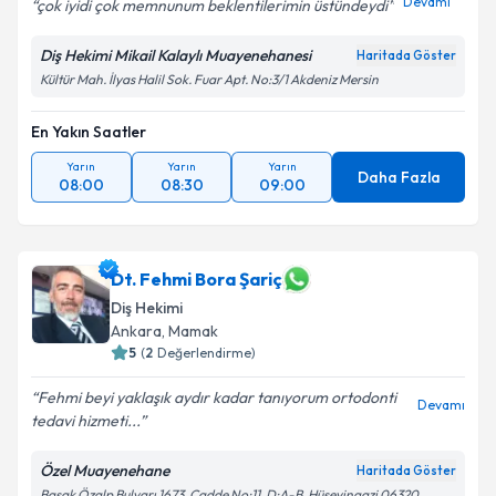
Devamı
çok iyidi çok memnunum beklentilerimin üstündeydi
Diş Hekimi Mikail Kalaylı Muayenehanesi
Haritada Göster
Kültür Mah. İlyas Halil Sok. Fuar Apt. No:3/1 Akdeniz Mersin
En Yakın Saatler
Yarın
Yarın
Yarın
Daha Fazla
08:00
08:30
09:00
Dt. Fehmi Bora Şariç
Diş Hekimi
Ankara
,
Mamak
5
(
2
Değerlendirme)
Fehmi beyi yaklaşık aydır kadar tanıyorum ortodonti
Devamı
tedavi hizmeti...
Özel Muayenehane
Haritada Göster
Başak Özalp Bulvarı 1673. Cadde No:11, D:A-B, Hüseyingazi 06320