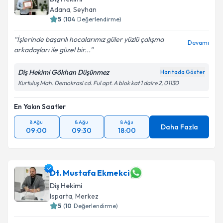
Adana
,
Seyhan
5
(
104
Değerlendirme)
İşlerinde başarılı hocalarımız güler yüzlü çalışma
Devamı
arkadaşları ile güzel bir...
Diş Hekimi Gökhan Düşünmez
Haritada Göster
Kurtuluş Mah. Demokrasi cd. Ful apt. A blok kat 1 daire 2, 01130
En Yakın Saatler
8 Ağu
8 Ağu
8 Ağu
Daha Fazla
09:00
09:30
18:00
Dt. Mustafa Ekmekci
Diş Hekimi
Isparta
,
Merkez
5
(
10
Değerlendirme)