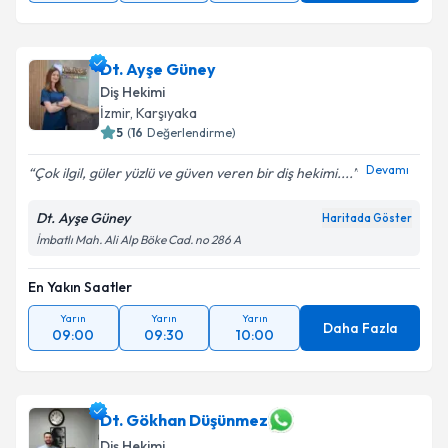
Dt. Ayşe Güney
Diş Hekimi
İzmir
,
Karşıyaka
5
(
16
Değerlendirme)
Devamı
Çok ilgil, güler yüzlü ve güven veren bir diş hekimi....
Dt. Ayşe Güney
Haritada Göster
İmbatlı Mah. Ali Alp Böke Cad. no 286 A
En Yakın Saatler
Yarın
Yarın
Yarın
Daha Fazla
09:00
09:30
10:00
Dt. Gökhan Düşünmez
Diş Hekimi