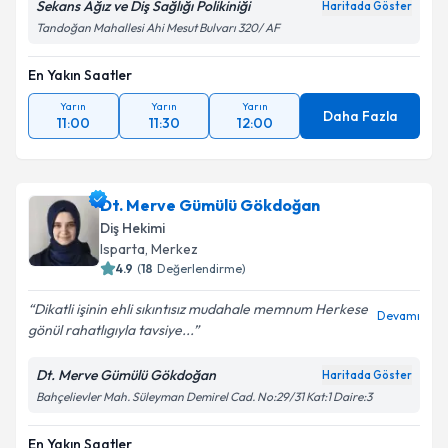
Sekans Ağız ve Diş Sağlığı Polikiniği
Haritada Göster
Tandoğan Mahallesi Ahi Mesut Bulvarı 320/ AF
En Yakın Saatler
Yarın
Yarın
Yarın
Daha Fazla
11:00
11:30
12:00
Dt. Merve Gümülü Gökdoğan
Diş Hekimi
Isparta
,
Merkez
4.9
(
18
Değerlendirme)
Dikatli işinin ehli sıkıntısız mudahale memnum Herkese
Devamı
gönül rahatlıgıyla tavsiye...
Dt. Merve Gümülü Gökdoğan
Haritada Göster
Bahçelievler Mah. Süleyman Demirel Cad. No:29/31 Kat:1 Daire:3
En Yakın Saatler