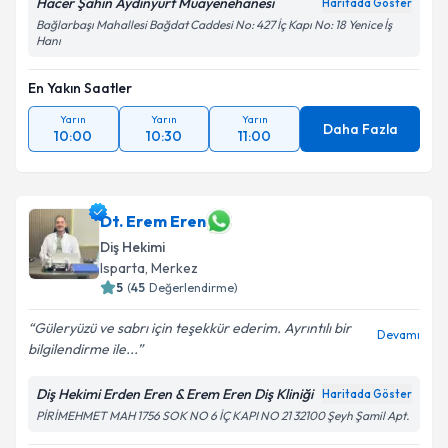
Hacer Şahin Aydınyurt Muayenehanesi
Haritada Göster
Bağlarbaşı Mahallesi Bağdat Caddesi No: 427 İç Kapı No: 18 Yenice İş
Hanı
En Yakın Saatler
Yarın
Yarın
Yarın
Daha Fazla
10:00
10:30
11:00
Dt. Erem Eren
Diş Hekimi
Isparta
,
Merkez
5
(
45
Değerlendirme)
Güleryüzü ve sabrı için teşekkür ederim. Ayrıntılı bir
Devamı
bilgilendirme ile...
Diş Hekimi Erden Eren & Erem Eren Diş Kliniği
Haritada Göster
PİRİMEHMET MAH 1756 SOK NO 6 İÇ KAPI NO 21 32100 Şeyh Şamil Apt.