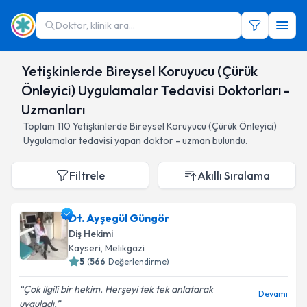
Doktor, klinik ara...
Yetişkinlerde Bireysel Koruyucu (Çürük
Önleyici) Uygulamalar Tedavisi Doktorları -
Uzmanları
Toplam
110
Yetişkinlerde Bireysel Koruyucu (Çürük Önleyici)
Uygulamalar
tedavisi yapan doktor - uzman bulundu.
Filtrele
Akıllı Sıralama
Dt. Ayşegül Güngör
Diş Hekimi
Kayseri
,
Melikgazi
5
(
566
Değerlendirme)
Çok ilgili bir hekim. Herşeyi tek tek anlatarak
Devamı
uyguladı.