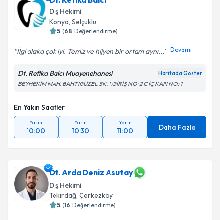
Dt. Refika Balcı
Diş Hekimi
Konya
,
Selçuklu
5
(
68
Değerlendirme)
Devamı
İlgi alaka çok iyi. Temiz ve hijyen bir ortam aynı...
Dt. Refika Balcı Muayenehanesi
Haritada Göster
BEYHEKİM MAH. BAHTIGÜZEL SK. 1.GİRİŞ NO: 2 C İÇ KAPI NO: 1
En Yakın Saatler
Yarın
Yarın
Yarın
Daha Fazla
10:00
10:30
11:00
Dt. Arda Deniz Asutay
Diş Hekimi
Tekirdağ
,
Çerkezköy
5
(
16
Değerlendirme)