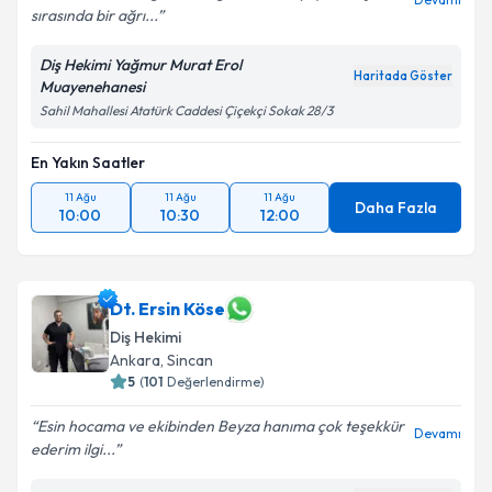
sırasında bir ağrı...
Diş Hekimi Yağmur Murat Erol
Haritada Göster
Muayenehanesi
Sahil Mahallesi Atatürk Caddesi Çiçekçi Sokak 28/3
En Yakın Saatler
11 Ağu
11 Ağu
11 Ağu
Daha Fazla
10:00
10:30
12:00
Dt. Ersin Köse
Diş Hekimi
Ankara
,
Sincan
5
(
101
Değerlendirme)
Esin hocama ve ekibinden Beyza hanıma çok teşekkür
Devamı
ederim ilgi...