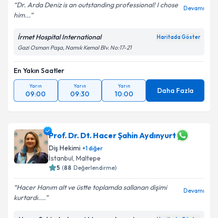
Dr. Arda Deniz is an outstanding professional! I chose
Devamı
him...
İrmet Hospital International
Haritada Göster
Gazi Osman Paşa, Namık Kemal Blv. No:17-21
En Yakın Saatler
Yarın
Yarın
Yarın
Daha Fazla
09:00
09:30
10:00
Prof. Dr. Dt. Hacer Şahin Aydınyurt
Diş Hekimi
+
1
diğer
İstanbul
,
Maltepe
5
(
88
Değerlendirme)
Hacer Hanım alt ve üstte toplamda sallanan dişimi
Devamı
kurtardı....