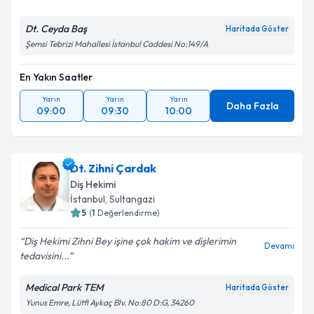
Dt. Ceyda Baş
Haritada Göster
Şemsi Tebrizi Mahallesi İstanbul Caddesi No:149/A
En Yakın Saatler
Yarın
Yarın
Yarın
Daha Fazla
09:00
09:30
10:00
Dt. Zihni Çardak
Diş Hekimi
İstanbul
,
Sultangazi
5
(
1
Değerlendirme)
Diş Hekimi Zihni Bey işine çok hakim ve dişlerimin
Devamı
tedavisini...
Medical Park TEM
Haritada Göster
Yunus Emre, Lütfi Aykaç Blv. No:80 D:G, 34260