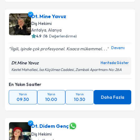
Dt. Mine Yavuz
Diş Hekimi
Antalya
,
Alanya
4.9
(
16
Değerlendirme)
Devamı
İlgili, işinde çok profesyonel. Kısaca mükemmel. . .
Dt.Mine Yavuz
Haritada Göster
Kestel Mahallesi, İsa Küçülmez Caddesi, Zambak Apartmanı No: 26A
En Yakın Saatler
Yarın
Yarın
Yarın
Daha Fazla
09:30
10:00
10:30
Dt. Didem Genç
Diş Hekimi