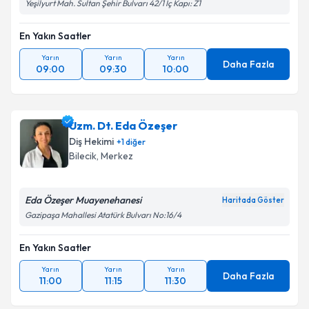
Yeşilyurt Mah. Sultan Şehir Bulvarı 42/1 İç Kapı: Z1
En Yakın Saatler
Yarın
Yarın
Yarın
Daha Fazla
09:00
09:30
10:00
Uzm. Dt. Eda Özeşer
Diş Hekimi
+
1
diğer
Bilecik
,
Merkez
Eda Özeşer Muayenehanesi
Haritada Göster
Gazipaşa Mahallesi Atatürk Bulvarı No:16/4
En Yakın Saatler
Yarın
Yarın
Yarın
Daha Fazla
11:00
11:15
11:30