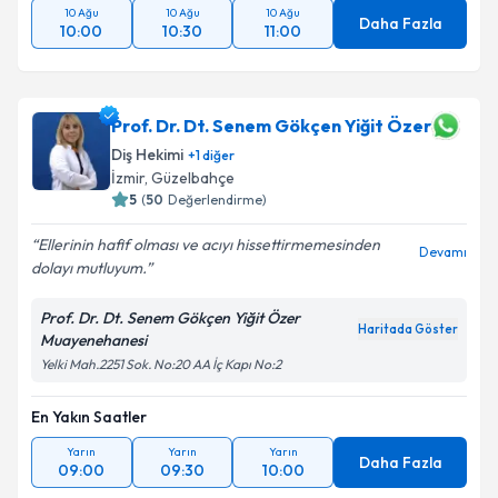
10 Ağu
10 Ağu
10 Ağu
Daha Fazla
10:00
10:30
11:00
Prof. Dr. Dt. Senem Gökçen Yiğit Özer
Diş Hekimi
+
1
diğer
İzmir
,
Güzelbahçe
5
(
50
Değerlendirme)
Ellerinin hafif olması ve acıyı hissettirmemesinden
Devamı
dolayı mutluyum.
Prof. Dr. Dt. Senem Gökçen Yiğit Özer
Haritada Göster
Muayenehanesi
Yelki Mah.2251 Sok. No:20 AA İç Kapı No:2
En Yakın Saatler
Yarın
Yarın
Yarın
Daha Fazla
09:00
09:30
10:00