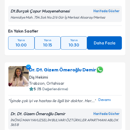
Dt.Burçak Çopur Muayenehanesi
Haritada Göster
Hamidiye Mah. 754.Sok No:2/6 Gür İş Merkezi Aksaray/Merkez
En Yakın Saatler
Yarın
Yarın
Yarın
Daha Fazla
10:00
10:15
10:30
Dr. Dt. Gizem Ömeroğlu Demir
Diş Hekimi
Trabzon
,
Ortahisar
5
(
15
Değerlendirme)
Devamı
İşinde çok iyi ve hastası ile ilgili bir doktor. Her...
Dr. Dt. Gizem Ömeroğlu Demir
Haritada Göster
İNÖNÜ MAH YAVUZSELİM BULVARI ÖZTÜRKLER APARTMANI ABLOK
365 B