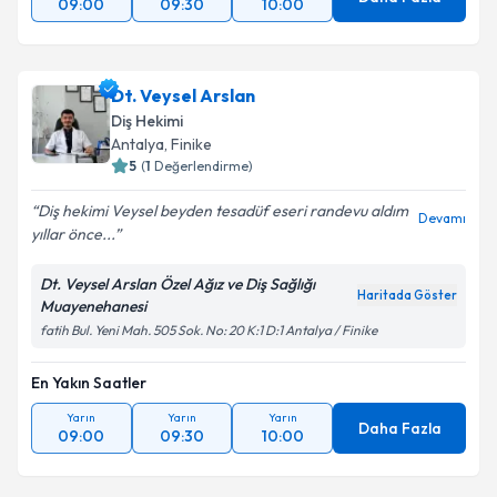
09:00
09:30
10:00
Dt. Veysel Arslan
Diş Hekimi
Antalya
,
Finike
5
(
1
Değerlendirme)
Diş hekimi Veysel beyden tesadüf eseri randevu aldım
Devamı
yıllar önce...
Dt. Veysel Arslan Özel Ağız ve Diş Sağlığı
Haritada Göster
Muayenehanesi
fatih Bul. Yeni Mah. 505 Sok. No: 20 K:1 D:1 Antalya / Finike
En Yakın Saatler
Yarın
Yarın
Yarın
Daha Fazla
09:00
09:30
10:00