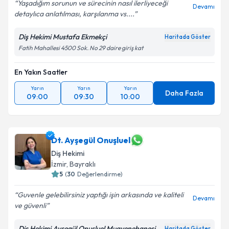
Yaşadığım sorunun ve sürecinin nasıl ilerliyeceği
Devamı
detaylıca anlatılması, karşılanma vs....
Diş Hekimi Mustafa Ekmekçi
Haritada Göster
Fatih Mahallesi 4500 Sok. No 29 daire giriş kat
En Yakın Saatler
Yarın
Yarın
Yarın
Daha Fazla
09:00
09:30
10:00
Dt. Ayşegül Onuşluel
Diş Hekimi
İzmir
,
Bayraklı
5
(
30
Değerlendirme)
Guvenle gelebilirsiniz yaptığı işin arkasında ve kaliteli
Devamı
ve güvenli
Diş Hekimi Ayşegül Onuşluel Muayenehanesi
Haritada Göster