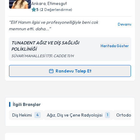
için bir takvim hazırlandığında e-posta ile
Ankara
, Etimesgut
bilgilendireceğiz.
5
(
2
Değerlendirme)
E-posta Adresiniz
Elif Hanım ilgisi ve profesyonelliğiyle beni cok
Devamı
memnun etti. daha...
TUNADENT AĞIZ VE DİŞ SAĞLIĞI
Haritada Göster
POLİKLİNİĞİ
Kişisel verilerimin işlenmesine ilişkin
Aydınlatma
SÜVARİ MAHALLESİ 1731. CADDE 11/H
Metni
'ni okudum ve kişisel verilerimin belirtilen
kapsamda işlenmesini kabul ediyorum.
Randevu Talep Et
Randevu Takvimi Talebi
Takvim Talebini Gönder
Uzm. Dt. Elif Polat Balkan
için randevu takvimi
talebi oluşturun. Size bu uzmandan randevu almanız
İlgili Branşlar
için bir takvim hazırlandığında e-posta ile
bilgilendireceğiz.
Diş Hekimi
Ağız, Diş ve Çene Radyolojisi
Ortodonti (
4
1
E-posta Adresiniz