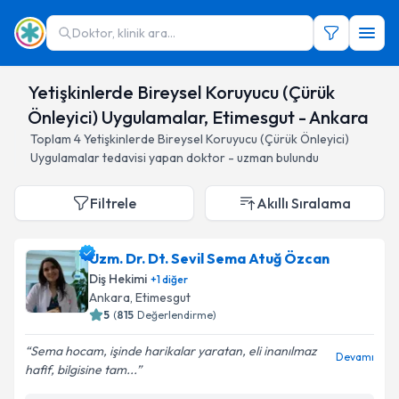
Doktor, klinik ara...
Yetişkinlerde Bireysel Koruyucu (Çürük
Önleyici) Uygulamalar, Etimesgut - Ankara
Toplam
4
Yetişkinlerde Bireysel Koruyucu (Çürük Önleyici)
Uygulamalar
tedavisi yapan doktor - uzman bulundu
Filtrele
Akıllı Sıralama
Uzm. Dr. Dt. Sevil Sema Atuğ Özcan
Diş Hekimi
+
1
diğer
Ankara
, Etimesgut
5
(
815
Değerlendirme)
Sema hocam, işinde harikalar yaratan, eli inanılmaz
Devamı
hafif, bilgisine tam...