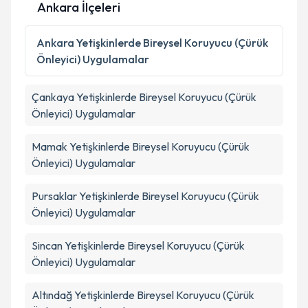
Ankara İlçeleri
Kişisel verilerimin işlenmesine ilişkin
Aydınlatma
Ankara
Yetişkinlerde Bireysel Koruyucu (Çürük
Metni
'ni okudum ve kişisel verilerimin belirtilen
Önleyici) Uygulamalar
kapsamda işlenmesini kabul ediyorum.
Çankaya
Yetişkinlerde Bireysel Koruyucu (Çürük
Takvim Talebini Gönder
Önleyici) Uygulamalar
Mamak
Yetişkinlerde Bireysel Koruyucu (Çürük
Önleyici) Uygulamalar
Pursaklar
Yetişkinlerde Bireysel Koruyucu (Çürük
Önleyici) Uygulamalar
Sincan
Yetişkinlerde Bireysel Koruyucu (Çürük
Önleyici) Uygulamalar
Altındağ
Yetişkinlerde Bireysel Koruyucu (Çürük