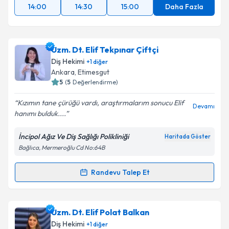
14:00
14:30
15:00
Daha Fazla
Uzm. Dt. Elif Tekpınar Çiftçi
Diş Hekimi
+
1
diğer
Ankara
, Etimesgut
5
(
5
Değerlendirme)
Kızımın tane çürüğü vardı, araştırmalarım sonucu Elif
Devamı
hanımı bulduk....
İncipol Ağız Ve Diş Sağlığı Polikliniği
Haritada Göster
Bağlıca, Mermeroğlu Cd No:64B
Randevu Talep Et
Randevu Takvimi Talebi
Uzm. Dt. Elif Tekpınar Çiftçi
için randevu takvimi
Uzm. Dt. Elif Polat Balkan
talebi oluşturun. Size bu uzmandan randevu almanız
Diş Hekimi
+
1
diğer