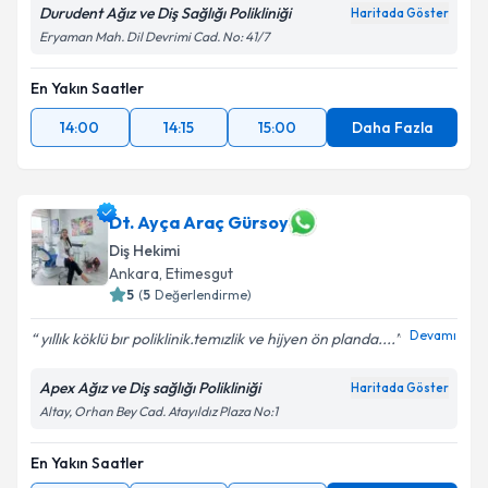
Durudent Ağız ve Diş Sağlığı Polikliniği
Haritada Göster
Eryaman Mah. Dil Devrimi Cad. No: 41/7
En Yakın Saatler
14:00
14:15
15:00
Daha Fazla
Dt. Ayça Araç Gürsoy
Diş Hekimi
Ankara
, Etimesgut
5
(
5
Değerlendirme)
Devamı
yıllık köklü bır poliklinik.temızlik ve hijyen ön planda....
Apex Ağız ve Diş sağlığı Polikliniği
Haritada Göster
Altay, Orhan Bey Cad. Atayıldız Plaza No:1
En Yakın Saatler