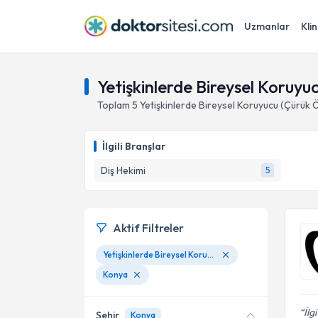
Uzmanlar
Klin
Yetişkinlerde Bireysel Koruyu
Toplam
5
Yetişkinlerde Bireysel Koruyucu (Çürük 
İlgili Branşlar
Diş Hekimi
5
Aktif Filtreler
Yetişkinlerde Bireysel Koruyucu (Çürük Önleyici) Uygulamalar
Konya
İlg
Şehir
Konya