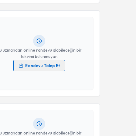
Yıldız
için randevu takvimi talebi oluşturun. Size bu
ndevu almanız için bir takvim hazırlandığında e-
lgilendireceğiz.
resiniz
u uzmandan online randevu alabileceğin bir
takvimi bulunmuyor.
Randevu Talep Et
 verilerimin işlenmesine ilişkin
Aydınlatma Metni
'ni
 ve kişisel verilerimin belirtilen kapsamda
akvimi Talebi
esini kabul ediyorum.
 Büyükgöl
için randevu takvimi talebi oluşturun. Size
Takvim Talebini Gönder
 randevu almanız için bir takvim hazırlandığında e-
lgilendireceğiz.
resiniz
u uzmandan online randevu alabileceğin bir