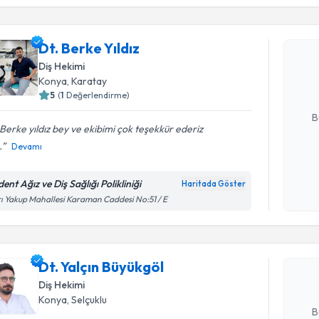
Dt. Berke 
Dt. Berke Yıldız
uzmandan ra
Diş Hekimi
posta ile bi
Konya
, Karatay
5
(
1
Değerlendirme)
E-posta Ad
B
Berke yıldız bey ve ekibimi çok teşekkür ederiz
.
Devamı
Kişisel
okudum
dent Ağız ve Diş Sağlığı Polikliniği
Haritada Göster
Randevu T
işlenm
ı Yakup Mahallesi Karaman Caddesi No:51 / E
Dt. Yalçın
bu uzmandan
Dt. Yalçın Büyükgöl
posta ile bi
Diş Hekimi
E-posta Ad
Konya
, Selçuklu
B