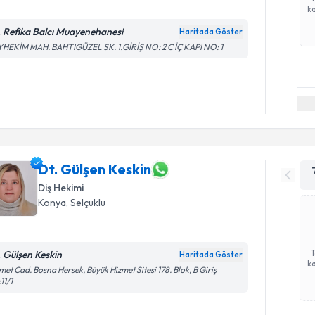
ka
. Refika Balcı Muayenehanesi
Haritada Göster
HEKİM MAH. BAHTIGÜZEL SK. 1.GİRİŞ NO: 2 C İÇ KAPI NO: 1
Dt. Gülşen Keskin
Diş Hekimi
Konya
, Selçuklu
. Gülşen Keskin
Haritada Göster
ka
met Cad. Bosna Hersek, Büyük Hizmet Sitesi 178. Blok, B Giriş
11/1