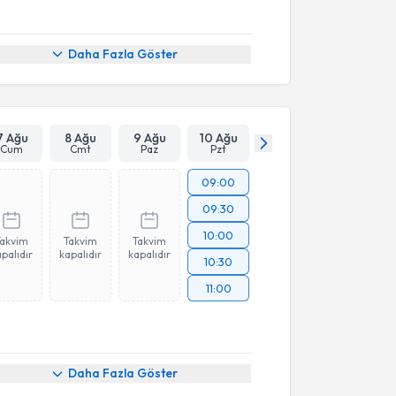
Daha Fazla Göster
7 Ağu
8 Ağu
9 Ağu
10 Ağu
Cum
Cmt
Paz
Pzt
09:00
09:30
10:00
Takvim
Takvim
Takvim
palıdır
kapalıdır
kapalıdır
10:30
11:00
Daha Fazla Göster
akvimi Talebi