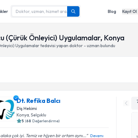
ikler
Blog
Kayıt Ol
cu (Çürük Önleyici) Uygulamalar, Konya
Önleyici) Uygulamalar
tedavisi yapan doktor - uzman bulundu
Dt. Refika Balcı
Diş Hekimi
Konya
, Selçuklu
5
(
68
Değerlendirme)
i alaka çok iyi. Temiz ve hijyen bir ortam aynı...
Devamı