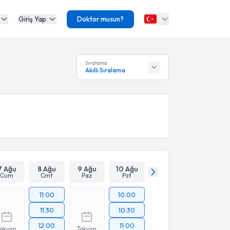
Giriş Yap
Doktor musun?
Sıralama
Akıllı Sıralama
7 Ağu
8 Ağu
9 Ağu
10 Ağu
Cum
Cmt
Paz
Pzt
11:00
10:00
11:30
10:30
12:00
11:00
Takvim
Takvim