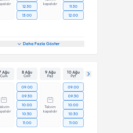
palıdır
kapalıdır
12:30
11:30
13:00
12:00
Daha Fazla Göster
7 Ağu
8 Ağu
9 Ağu
10 Ağu
Cum
Cmt
Paz
Pzt
09:00
09:00
09:30
09:30
10:00
10:00
Takvim
Takvim
palıdır
kapalıdır
10:30
10:30
11:00
11:00