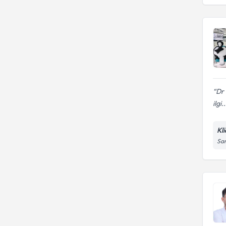
Dr 
ilgi..
Kli
Sar