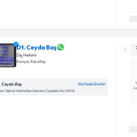
Dt. Ceyda Baş
Diş Hekimi
Konya
, Karatay
. Ceyda Baş
Haritada Göster
ka
si Tebrizi Mahallesi İstanbul Caddesi No:149/A
Randevu T