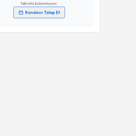
takvimi bulunmuyor.
Randevu Talep Et
 verilerimin işlenmesine ilişkin
Aydınlatma Metni
'ni
 ve kişisel verilerimin belirtilen kapsamda
esini kabul ediyorum.
Takvim Talebini Gönder