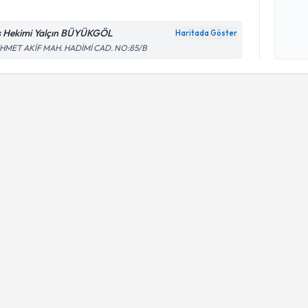
ş Hekimi Yalçın BÜYÜKGÖL
Haritada Göster
Kişisel
HMET AKİF MAH. HADİMİ CAD. NO:85/B
okudum
işlenm