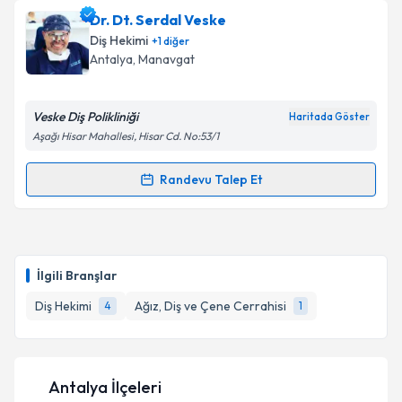
Dr. Dt. Serdal Veske
Diş Hekimi
+
1
diğer
Antalya
, Manavgat
Veske Diş Polikliniği
Haritada Göster
Aşağı Hisar Mahallesi, Hisar Cd. No:53/1
Randevu Talep Et
Randevu Takvimi Talebi
Dr. Dt. Serdal Veske
için randevu takvimi talebi
oluşturun. Size bu uzmandan randevu almanız için bir
İlgili Branşlar
takvim hazırlandığında e-posta ile bilgilendireceğiz.
Diş Hekimi
Ağız, Diş ve Çene Cerrahisi
4
1
E-posta Adresiniz
Antalya İlçeleri