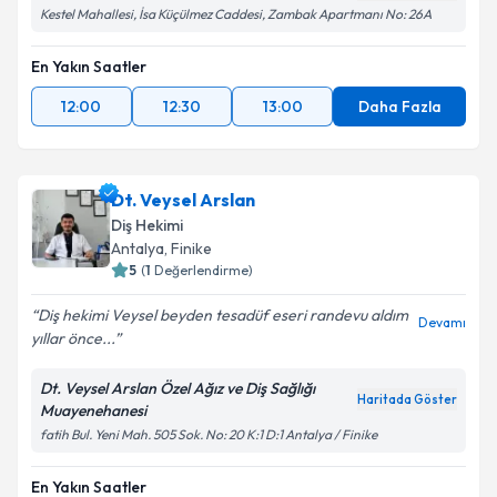
Kestel Mahallesi, İsa Küçülmez Caddesi, Zambak Apartmanı No: 26A
En Yakın Saatler
12:00
12:30
13:00
Daha Fazla
Dt. Veysel Arslan
Diş Hekimi
Antalya
, Finike
5
(
1
Değerlendirme)
Diş hekimi Veysel beyden tesadüf eseri randevu aldım
Devamı
yıllar önce...
Dt. Veysel Arslan Özel Ağız ve Diş Sağlığı
Haritada Göster
Muayenehanesi
fatih Bul. Yeni Mah. 505 Sok. No: 20 K:1 D:1 Antalya / Finike
En Yakın Saatler