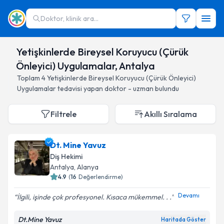
Doktor, klinik ara...
Yetişkinlerde Bireysel Koruyucu (Çürük
Önleyici) Uygulamalar, Antalya
Toplam
4
Yetişkinlerde Bireysel Koruyucu (Çürük Önleyici)
Uygulamalar
tedavisi yapan doktor - uzman bulundu
Filtrele
Akıllı Sıralama
Dt. Mine Yavuz
Diş Hekimi
Antalya
, Alanya
4.9
(
16
Değerlendirme)
Devamı
İlgili, işinde çok profesyonel. Kısaca mükemmel. . .
Dt.Mine Yavuz
Haritada Göster