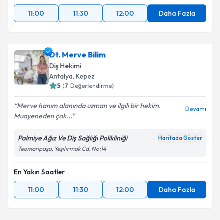
11:00
11:30
12:00
Daha Fazla
Dt. Merve Bilim
Diş Hekimi
Antalya
, Kepez
5
(
7
Değerlendirme)
Merve hanım alanında uzman ve ilgili bir hekim.
Devamı
Muayeneden çok...
Palmiye Ağız Ve Diş Sağlığı Polikliniği
Haritada Göster
Teomanpaşa, Yeşilırmak Cd. No:14
En Yakın Saatler
11:00
11:30
12:00
Daha Fazla