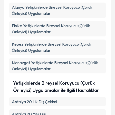
Kişisel verilerimin işlenmesine ilişkin
Aydınlatma
Alanya
Metni
Yetişkinlerde Bireysel Koruyucu (Çürük
'ni okudum ve kişisel verilerimin belirtilen
kapsamda işlenmesini kabul ediyorum.
Önleyici) Uygulamalar
Finike
Yetişkinlerde Bireysel Koruyucu (Çürük
Takvim Talebini Gönder
Önleyici) Uygulamalar
Kepez
Yetişkinlerde Bireysel Koruyucu (Çürük
Önleyici) Uygulamalar
Manavgat
Yetişkinlerde Bireysel Koruyucu (Çürük
Önleyici) Uygulamalar
Yetişkinlerde Bireysel Koruyucu (Çürük
Önleyici) Uygulamalar ile İlgili Hastalıklar
Antalya 20 Lik Diş Çekimi
Antalya 20 Yaş Dişi